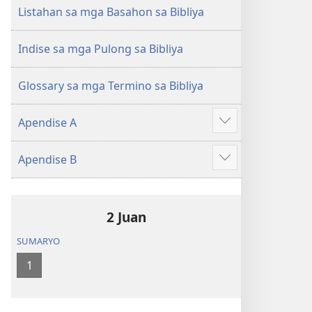
(Gihubad
(Gihubad
Listahan sa mga Basahon sa Bibliya
Gikan
Gikan
sa
sa
Indise sa mga Pulong sa Bibliya
2013
2013
nga
nga
Glossary sa mga Termino sa Bibliya
Rebisadong
Rebisadong
Edisyon
Edisyon
Apendise A
sa
sa
Ipakita
New
New
ang
Apendise B
World
World
uban
Ipakita
Translation
Translation
pa
ang
of
of
uban
the
the
2 Juan
pa
Holy
Holy
SUMARYO
Scriptures)
Scriptures)
1