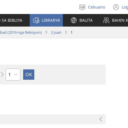
Cebuano
Log
Pagpilig
(m
pinulongan
o
 SA BIBLIYA
LIBRARYA
BALITA
BAHIN 
u
ba
bad (2019 nga Rebisyon)
2 Juan
1
o
wi
Kapitulo