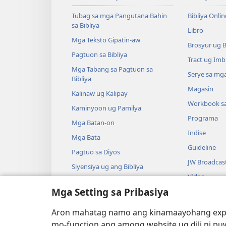
Tubag sa mga Pangutana Bahin
Bibliya Onlin
sa Bibliya
Libro
Mga Teksto Gipatin-aw
Brosyur ug 
Pagtuon sa Bibliya
Tract ug Imb
Mga Tabang sa Pagtuon sa
Serye sa mga
Bibliya
Magasin
Kalinaw ug Kalipay
Workbook s
Kaminyoon ug Pamilya
Programa
Mga Batan-on
Indise
Mga Bata
Guideline
Pagtuo sa Diyos
JW Broadcas
Siyensiya ug ang Bibliya
Video
Kasaysayan ug ang Bibliya
Mga Setting sa Pribasiya
Musika
Audio Dram
Aron mahatag namo ang kinamaayohang exper
Gidrama nga 
mo-function ang among website ug dili ni pu