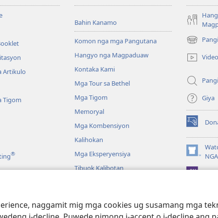
e
Hang
Bahin Kanamo
Mag
Pang
Komon nga mga Pangutana
Booklet
(mo-
open
Hangyo nga Magpaduaw
Vide
itasyon
ug
Kontaka Kami
 Artikulo
bag-
Pang
ong
Mga Tour sa Bethel
window)
Mga Tigom
Giya
a Tigom
Memoryal
Don
Mga Kombensiyon
(mo-
open
Kalihokan
ug
Wat
Mga Eksperyensiya
®
bag-
(mo-
ting
NGA
ong
open
Tibuok Kalibotan
window)
JW L
ug
bag-
ong
a
window)
ience, naggamit mig mga cookies ug susamang mga tekno
Pagbasa sa Bibliya
wedeng i-decline. Puwede nimong i-accept o i-decline ang