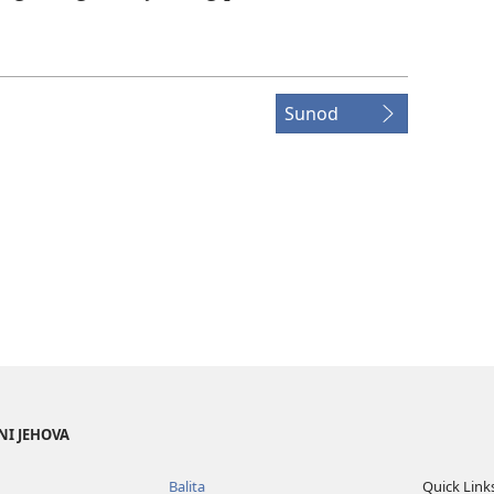
Sunod
NI JEHOVA
Balita
Quick Link