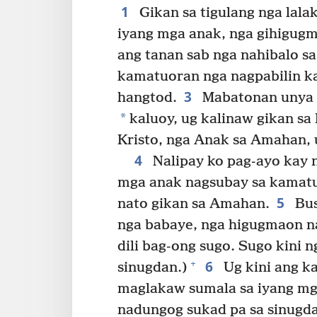
1
Gikan sa tigulang nga lalak
iyang mga anak, nga gihigugma
ang tanan sab nga nahibalo s
kamatuoran nga nagpabilin k
3
hangtod.
Mabatonan unya n
*
kaluoy, ug kalinaw gikan sa
Kristo, nga Anak sa Amahan,
4
Nalipay ko pag-ayo kay n
mga anak nagsubay sa kamat
5
nato gikan sa Amahan.
Bus
nga babaye, nga higugmaon na
dili bag-ong sugo. Sugo kini 
6
+
sinugdan.)
Ug kini ang k
maglakaw sumala sa iyang mg
nadungog sukad pa sa sinugd