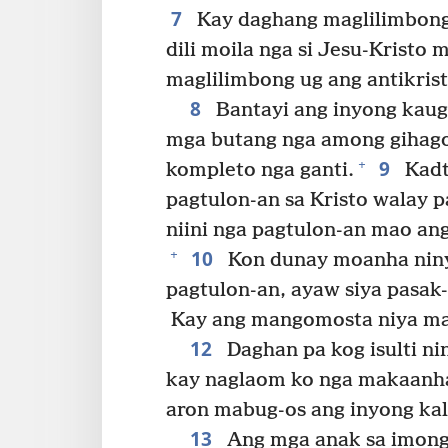
7
Kay daghang maglilimbong 
dili moila nga si Jesu-Kristo 
maglilimbong ug ang antikrist
8
Bantayi ang inyong kauga
mga butang nga among gihago
9
+
kompleto nga ganti.
Kadt
pagtulon-an sa Kristo walay p
niini nga pagtulon-an mao a
10
+
Kon dunay moanha niny
pagtulon-an, ayaw siya pasak-
Kay ang mangomosta niya ma
12
Daghan pa kog isulti nin
kay naglaom ko nga makaanha
aron mabug-os ang inyong kal
13
Ang mga anak sa imong 