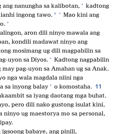
+
ang nanungha sa kalibotan,
kadtong
+
*
mianhi ingong tawo.
Mao kini ang
+
o.
lingon, aron dili ninyo mawala ang
an, kondili madawat ninyo ang
ong mosimang ug dili magpabilin sa
+
ag-uyon sa Diyos.
Kadtong nagpabilin
ng may pag-uyon sa Amahan ug sa Anak.
o nga wala magdala niini nga
11
+
a sa inyong balay
o komostaha.
kaambit sa iyang daotang mga buhat.
yo, pero dili nako gustong isulat kini,
 ninyo ug maestorya mo sa personal,
ipay.
igsoong babaye, ang pinili,