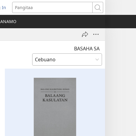
 In
o-
Pangitaa
pen
KANAMO
g
g-
ng
ndow)
BASAHA SA