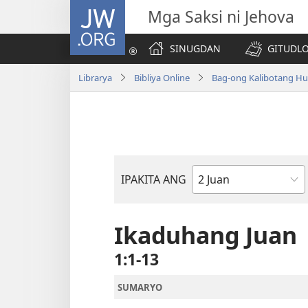
JW.ORG
Mga Saksi ni Jehova
SINUGDAN
GITUDLO
Librarya
Bibliya Online
Bag-ong Kalibotang Hu
IPAKITA ANG
Basahon
sa
Bibliya
Ikaduhang Juan
1:1-13
SUMARYO