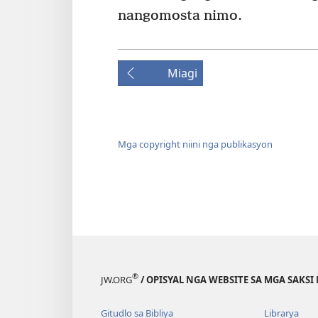
nangomosta nimo.
Miagi
Mga copyright niini nga publikasyon
®
JW.ORG
/ OPISYAL NGA WEBSITE SA MGA SAKSI 
Gitudlo sa Bibliya
Librarya