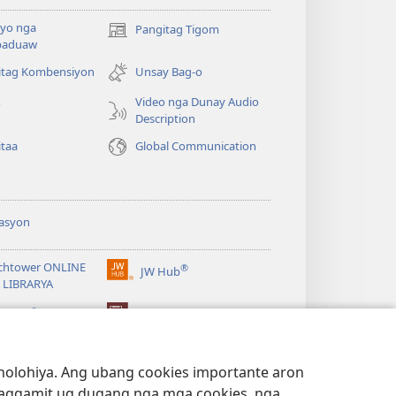
yo nga
Pangitag Tigom
(mo-
paduaw
open
ug
itag Kombensiyon
Unsay Bag-o
bag-
Video nga Dunay Audio
o
ong
Description
window)
itaa
Global Communication
asyon
chtower ONLINE
®
JW Hub
(mo-
 LIBRARYA
open
®
ug
ibrary
Watchtower Library
bag-
ong
window)
lohiya. Ang ubang cookies importante aron
 paggamit ug dugang nga mga cookies, nga