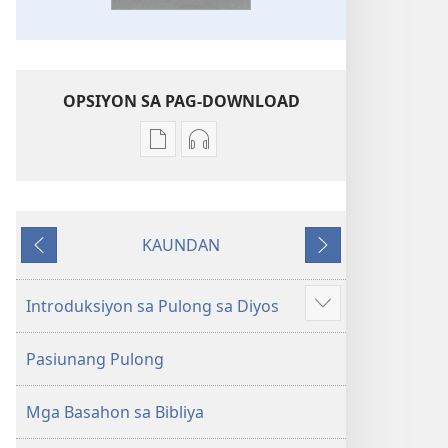
OPSIYON SA PAG-DOWNLOAD
Opsiyon
Opsiyon
sa
sa
pag-
pag-
download
download
KAUNDAN
sa
sa
Miagi
Sunod
publikasyon
audio
Bag-
Bag-
Introduksiyon sa Pulong sa Diyos
Ipakita
ong
ong
ang
Kalibotang
Kalibotang
Pasiunang Pulong
uban
Hubad
Hubad
pa
sa
sa
Mga Basahon sa Bibliya
Balaang
Balaang
Kasulatan
Kasulatan