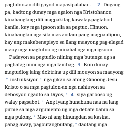
+
2
pagtulon-an dili gayod mapasipalahan.
Dugang
pa, kadtong dunay mga agalon nga Kristohanon
kinahanglang dili magpakitag kawalay-pagtahod
kanila, kay mga igsoon sila sa pagtuo. Hinuon,
kinahanglan nga sila mas andam pang magpaulipon,
kay ang makabenepisyo sa ilang maayong pag-alagad
maoy mga magtutuo ug minahal nga mga igsoon.
Padayon sa pagtudlo niining mga butanga ug sa
3
paghatag niini nga mga tambag.
Kon dunay
magtudlog laing doktrina ug dili mouyon sa maayong
+
*
instruksiyon
nga gikan sa atong Ginoong Jesu-
Kristo o sa mga pagtulon-an nga nahiuyon sa
+
4
debosyon ngadto sa Diyos,
siya garboso ug
+
walay pagsabot.
Ang iyang hunahuna naa na lang
pirme sa mga argumento ug mga debate bahin sa
+
mga pulong.
Mao ni ang hinungdan sa kasina,
*
panag-away, pagbutangbutang,
daotang mga