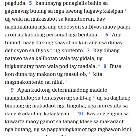
5
pagduda,
kanunayng panaglalis bahin sa
+
gagmayng butang sa mga tawong hugawg kaisipan
ug wala na makasabot sa kamatuoran, kay
naghunahuna nga ang debosyon sa Diyos maoy paagi
+
6
aron makakuhag personal nga bentaha.
Ang
tinuod, naay dakong kaayohan kon ang usa dunay
+
7
debosyon sa Diyos
ug kontento.
Kay dihang
natawo ta sa kalibotan wala tay gidala, ug
+
8
inigkamatay nato wala pod tay madala.
Busa
*
kon duna tay makaon ug masul-ob,
kita
+
magmakontento na niini.
9
Apan kadtong determinadong madato
+
mangahulog sa tentasyon ug sa lit-ag
ug sa daghang
binuang ug makadaot nga tinguha, nga moresulta sa
+
10
ilang ikadaot ug kalaglagan.
Kay ang gugma sa
kuwarta maoy gamot sa tanang klase sa makadaot
nga butang, ug sa pagpaningkamot nga tagbawon kini