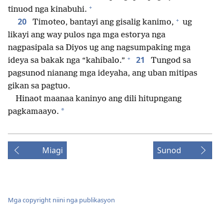
+
tinuod nga kinabuhi.
+
20
Timoteo, bantayi ang gisalig kanimo,
ug
likayi ang way pulos nga mga estorya nga
nagpasipala sa Diyos ug ang nagsumpaking mga
+
21
ideya sa bakak nga “kahibalo.”
Tungod sa
pagsunod nianang mga ideyaha, ang uban mitipas
gikan sa pagtuo.
Hinaot maanaa kaninyo ang dili hitupngang
*
pagkamaayo.
Miagi
Sunod
Mga copyright niini nga publikasyon