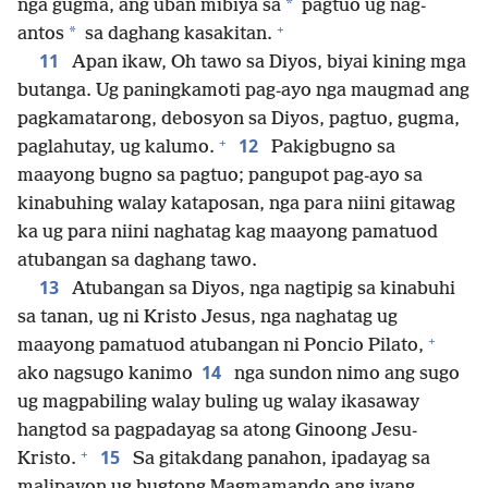
*
nga gugma, ang uban mibiya sa
pagtuo ug nag-
+
*
antos
sa daghang kasakitan.
11
Apan ikaw, Oh tawo sa Diyos, biyai kining mga
butanga. Ug paningkamoti pag-ayo nga maugmad ang
pagkamatarong, debosyon sa Diyos, pagtuo, gugma,
+
12
paglahutay, ug kalumo.
Pakigbugno sa
maayong bugno sa pagtuo; pangupot pag-ayo sa
kinabuhing walay kataposan, nga para niini gitawag
ka ug para niini naghatag kag maayong pamatuod
atubangan sa daghang tawo.
13
Atubangan sa Diyos, nga nagtipig sa kinabuhi
sa tanan, ug ni Kristo Jesus, nga naghatag ug
+
maayong pamatuod atubangan ni Poncio Pilato,
14
ako nagsugo kanimo
nga sundon nimo ang sugo
ug magpabiling walay buling ug walay ikasaway
hangtod sa pagpadayag sa atong Ginoong Jesu-
+
15
Kristo.
Sa gitakdang panahon, ipadayag sa
malipayon ug bugtong Magmamando ang iyang