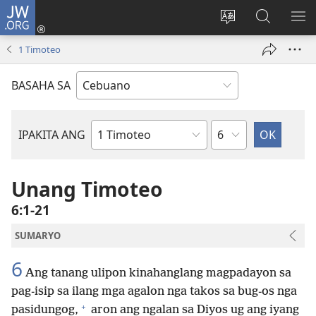
JW.ORG
Log
In
Ilisi
Pangitaa
IPA
(mo-
ang
sa
AN
1 Timoteo
open
pinulongan
JW.ORG
ME
ug
sa
BASAHA SA
bag-
site
ong
window)
Kapitulo
IPAKITA ANG
Basahon
sa
Bibliya
Unang Timoteo
6:1-21
SUMARYO
6
Ang tanang ulipon kinahanglang magpadayon sa
pag-isip sa ilang mga agalon nga takos sa bug-os nga
+
pasidungog,
aron ang ngalan sa Diyos ug ang iyang