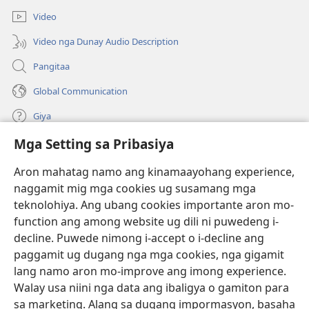
ong
bag-
window)
Video
ong
window)
Video nga Dunay Audio Description
Pangitaa
Global Communication
Giya
Mga Setting sa Pribasiya
Donasyon
(mo-
open
Aron mahatag namo ang kinamaayohang experience,
ug
naggamit mig mga cookies ug susamang mga
Watchtower ONLINE NGA LIBRARYA
(mo-
bag-
teknolohiya. Ang ubang cookies importante aron mo-
open
ong
®
JW Hub
function ang among website ug dili ni puwedeng i-
ug
window)
(mo-
bag-
decline. Puwede nimong i-accept o i-decline ang
open
ong
®
JW Library
ug
paggamit ug dugang nga mga cookies, nga gigamit
window)
bag-
lang namo aron mo-improve ang imong experience.
ong
Watchtower Library
Walay usa niini nga data ang ibaligya o gamiton para
window)
sa marketing. Alang sa dugang impormasyon, basaha