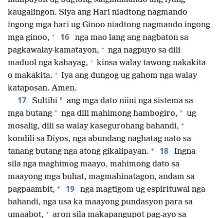
kaugalingon. Siya ang Hari niadtong nagmando
ingong mga hari ug Ginoo niadtong nagmando ingong
+
16
mga ginoo,
nga mao lang ang nagbaton sa
+
pagkawalay-kamatayon,
nga nagpuyo sa dili
+
maduol nga kahayag,
kinsa walay tawong nakakita
+
o makakita.
Iya ang dungog ug gahom nga walay
kataposan. Amen.
17
*
Sultihi
ang mga dato niini nga sistema sa
*
*
mga butang
nga dili mahimong hambogiro,
ug
+
mosalig, dili sa walay kasegurohang bahandi,
kondili sa Diyos, nga abundang naghatag nato sa
+
18
tanang butang nga atong gikalipayan.
Ingna
sila nga maghimog maayo, mahimong dato sa
maayong mga buhat, magmahinatagon, andam sa
+
19
pagpaambit,
nga magtigom ug espirituwal nga
bahandi, nga usa ka maayong pundasyon para sa
+
umaabot,
aron sila makapangupot pag-ayo sa