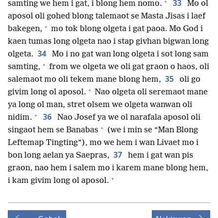
+
33
samting we hem i gat, i blong hem nomo.
Mo ol
aposol oli gohed blong talemaot se Masta Jisas i laef
+
bakegen,
mo tok blong olgeta i gat paoa. Mo God i
kaen tumas long olgeta nao i stap givhan bigwan long
34
olgeta.
Mo i no gat wan long olgeta i sot long sam
+
samting,
from we olgeta we oli gat graon o haos, oli
35
salemaot mo oli tekem mane blong hem,
oli go
+
givim long ol aposol.
Nao olgeta oli seremaot mane
ya long ol man, stret olsem we olgeta wanwan oli
+
36
nidim.
Nao Josef ya we ol narafala aposol oli
+
singaot hem se Banabas
(we i min se “Man Blong
Leftemap Tingting”), mo we hem i wan Livaet mo i
37
bon long aelan ya Saepras,
hem i gat wan pis
graon, nao hem i salem mo i karem mane blong hem,
+
i kam givim long ol aposol.