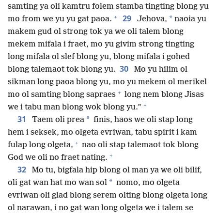
samting ya oli kamtru folem stamba tingting blong yu
+
29
*
mo from we yu yu gat paoa.
Jehova,
naoia yu
makem gud ol strong tok ya we oli talem blong
mekem mifala i fraet, mo yu givim strong tingting
long mifala ol slef blong yu, blong mifala i gohed
30
blong talemaot tok blong yu.
Mo yu hilim ol
sikman long paoa blong yu, mo yu mekem ol merikel
+
mo ol samting blong sapraes
long nem blong Jisas
+
we i tabu man blong wok blong yu.”
31
*
Taem oli prea
finis, haos we oli stap long
hem i seksek, mo olgeta evriwan, tabu spirit i kam
+
fulap long olgeta,
nao oli stap talemaot tok blong
+
God we oli no fraet nating.
32
Mo tu, bigfala hip blong ol man ya we oli bilif,
*
oli gat wan hat mo wan sol
nomo, mo olgeta
evriwan oli glad blong serem olting blong olgeta long
ol narawan, i no gat wan long olgeta we i talem se