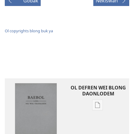
Gobak
Nekiswan
Ol copyrights blong buk ya
OL DEFREN WEI BLONG
DAONLODEM
Ol
defren
wei
blong