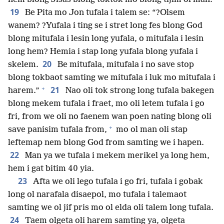
19
Be Pita mo Jon tufala i talem se: “?Olsem
wanem? ?Yufala i ting se i stret long fes blong God
blong mitufala i lesin long yufala, o mitufala i lesin
long hem? Hemia i stap long yufala blong yufala i
20
skelem.
Be mitufala, mitufala i no save stop
blong tokbaot samting we mitufala i luk mo mitufala i
+
21
harem.”
Nao oli tok strong long tufala bakegen
blong mekem tufala i fraet, mo oli letem tufala i go
fri, from we oli no faenem wan poen nating blong oli
+
save panisim tufala from,
mo ol man oli stap
leftemap nem blong God from samting we i hapen.
22
Man ya we tufala i mekem merikel ya long hem,
hem i gat bitim 40 yia.
23
Afta we oli lego tufala i go fri, tufala i gobak
long ol narafala disaepol, mo tufala i talemaot
samting we ol jif pris mo ol elda oli talem long tufala.
24
Taem olgeta oli harem samting ya, olgeta