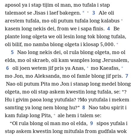
aposol ya i stap tijim ol man, mo tufala i stap
+
3
*
talemaot se Jisas i laef bakegen.
Ale oli
+
arestem tufala, mo oli putum tufala long kalabus
4
kasem long nekis dei, from we i sapa finis.
Be
plante long olgeta we oli lesin long tok blong tufala,
+
oli bilif, mo namba blong olgeta i klosap 5,000.
5
Nao long nekis dei, ol rula blong olgeta, mo ol
elda, mo ol skraeb, oli kam wanples long Jerusalem,
+
+
6
oli joen wetem jif pris ya Anas,
mo Kaeafas,
7
mo Jon, mo Aleksanda, mo ol famle blong jif pris.
Nao oli putum Pita mo Jon i stanap long medel blong
olgeta, mo oli stap askem kwestin long tufala, se: “?
Hu i givim paoa long yutufala? ?Mo yutufala i mekem
8
samting ya long nem blong hu?”
Nao tabu spirit i
+
kam fulap long Pita,
ale hem i talem se:
9
“Ol rula blong ol man mo ol elda,
sipos yufala i
stap askem kwestin long mitufala from gudfala wok