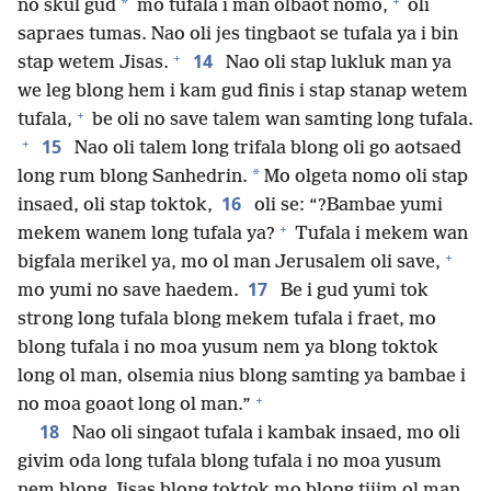
+
*
no skul gud
mo tufala i man olbaot nomo,
oli
sapraes tumas. Nao oli jes tingbaot se tufala ya i bin
+
14
stap wetem Jisas.
Nao oli stap lukluk man ya
we leg blong hem i kam gud finis i stap stanap wetem
+
tufala,
be oli no save talem wan samting long tufala.
+
15
Nao oli talem long trifala blong oli go aotsaed
*
long rum blong Sanhedrin.
Mo olgeta nomo oli stap
16
insaed, oli stap toktok,
oli se: “?Bambae yumi
+
mekem wanem long tufala ya?
Tufala i mekem wan
+
bigfala merikel ya, mo ol man Jerusalem oli save,
17
mo yumi no save haedem.
Be i gud yumi tok
strong long tufala blong mekem tufala i fraet, mo
blong tufala i no moa yusum nem ya blong toktok
long ol man, olsemia nius blong samting ya bambae i
+
no moa goaot long ol man.”
18
Nao oli singaot tufala i kambak insaed, mo oli
givim oda long tufala blong tufala i no moa yusum
nem blong Jisas blong toktok mo blong tijim ol man.