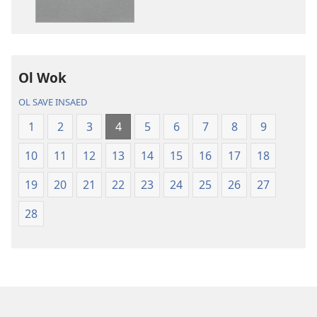
daonlodem
ol
buk
long
intenet
Ol Wok
Baebol
OL SAVE INSAED
Long
Niu
1
2
3
4
5
6
7
8
9
Wol
10
11
12
13
14
15
16
17
18
Translesen
19
20
21
22
23
24
25
26
27
28