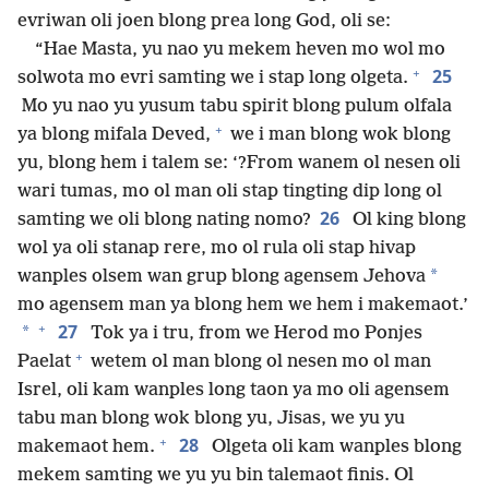
evriwan oli joen blong prea long God, oli se:
“Hae Masta, yu nao yu mekem heven mo wol mo
+
25
solwota mo evri samting we i stap long olgeta.
Mo yu nao yu yusum tabu spirit blong pulum olfala
+
ya blong mifala Deved,
we i man blong wok blong
yu, blong hem i talem se: ‘?From wanem ol nesen oli
wari tumas, mo ol man oli stap tingting dip long ol
26
samting we oli blong nating nomo?
Ol king blong
wol ya oli stanap rere, mo ol rula oli stap hivap
*
wanples olsem wan grup blong agensem Jehova
mo agensem man ya blong hem we hem i makemaot.’
+
27
*
Tok ya i tru, from we Herod mo Ponjes
+
Paelat
wetem ol man blong ol nesen mo ol man
Isrel, oli kam wanples long taon ya mo oli agensem
tabu man blong wok blong yu, Jisas, we yu yu
+
28
makemaot hem.
Olgeta oli kam wanples blong
mekem samting we yu yu bin talemaot finis. Ol