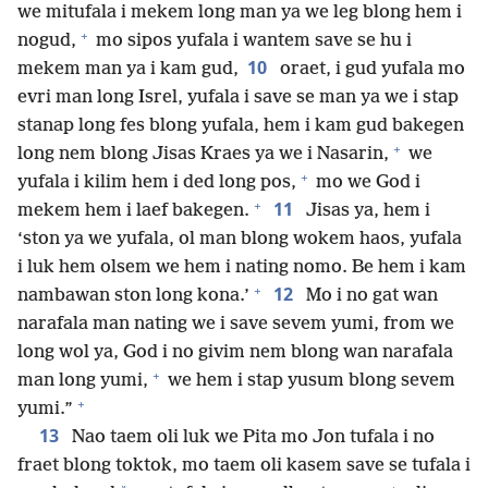
we mitufala i mekem long man ya we leg blong hem i
+
nogud,
mo sipos yufala i wantem save se hu i
10
mekem man ya i kam gud,
oraet, i gud yufala mo
evri man long Isrel, yufala i save se man ya we i stap
stanap long fes blong yufala, hem i kam gud bakegen
+
long nem blong Jisas Kraes ya we i Nasarin,
we
+
yufala i kilim hem i ded long pos,
mo we God i
+
11
mekem hem i laef bakegen.
Jisas ya, hem i
‘ston ya we yufala, ol man blong wokem haos, yufala
i luk hem olsem we hem i nating nomo. Be hem i kam
+
12
nambawan ston long kona.’
Mo i no gat wan
narafala man nating we i save sevem yumi, from we
long wol ya, God i no givim nem blong wan narafala
+
man long yumi,
we hem i stap yusum blong sevem
+
yumi.”
13
Nao taem oli luk we Pita mo Jon tufala i no
fraet blong toktok, mo taem oli kasem save se tufala i