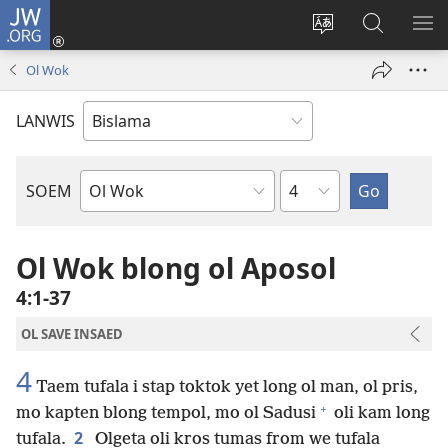
JW.ORG
Log
In
Jenisim
Lukaote
SO
(openem
lanwis
Insaed
ME
Ol Wok
wan
Long
niufala
JW.ORG
LANWIS
windo)
Japta
SOEM
Ol
Buk
Blong
Ol Wok blong ol Aposol
Baebol
4:1-37
OL SAVE INSAED
4
Taem tufala i stap toktok yet long ol man, ol pris,
+
mo kapten blong tempol, mo ol Sadusi
oli kam long
2
tufala.
Olgeta oli kros tumas from we tufala