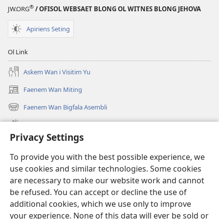
®
JW.ORG
/ OFISOL WEBSAET BLONG OL WITNES BLONG JEHOVA
Apiriens Seting
Ol Link
Askem Wan i Visitim Yu
Faenem Wan Miting
(openem
wan
Faenem Wan Bigfala Asembli
(openem
niufala
wan
windo)
Wanem niufala samting
niufala
Privacy Settings
windo)
Ol Video
To provide you with the best possible experience, we
Lukaotem Insaed Long JW.ORG
use cookies and similar technologies. Some cookies
are necessary to make our website work and cannot
Presen Mane
(openem
be refused. You can accept or decline the use of
wan
additional cookies, which we use only to improve
niufala
Wajtaoa LAEBRI LONG INTENET™
your experience. None of this data will ever be sold or
(openem
windo)