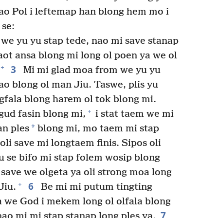
ao Pol i leftemap han blong hem mo i
 se:
 we yu yu stap tede, nao mi save stanap
aot ansa blong mi long ol poen ya we ol
3
+
Mi mi glad moa from we yu yu
o blong ol man Jiu. Taswe, plis yu
gfala blong harem ol tok blong mi.
+
gud fasin blong mi,
i stat taem we mi
*
an ples
blong mi, mo taem mi stap
oli save mi longtaem finis. Sipos oli
u se bifo mi stap folem wosip blong
save we olgeta ya oli strong moa long
6
+
Jiu.
Be mi mi putum tingting
a we God i mekem long ol olfala blong
7
ao mi mi stap stanap long ples ya.