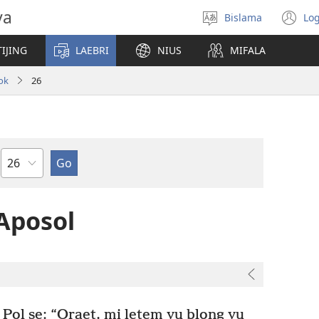
va
Bislama
Log
Jusum
(
lanwis
w
IJING
LAEBRI
NIUS
MIFALA
ni
wi
ok
26
Japta
Aposol
 Pol se: “Oraet, mi letem yu blong yu