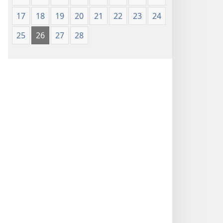
17
18
19
20
21
22
23
24
25
26
27
28