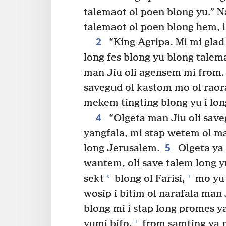
talemaot ol poen blong yu.” N
talemaot ol poen blong hem, i
2
“King Agripa. Mi mi glad
long fes blong yu blong talem
man Jiu oli agensem mi from.
savegud ol kastom mo ol raora
mekem tingting blong yu i lon
4
“Olgeta man Jiu oli save
yangfala, mi stap wetem ol m
5
long Jerusalem.
Olgeta ya 
wantem, oli save talem long y
+
*
sekt
blong ol Farisi,
mo yu 
wosip i bitim ol narafala man 
blong mi i stap long promes y
+
yumi bifo,
from samting ya n