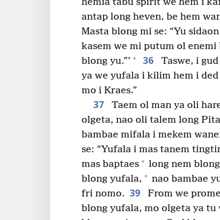
hemia tabu spirit we hem i ka
antap long heven, be hem wan 
Masta blong mi se: “Yu sidaon
kasem we mi putum ol enemi b
36
+
blong yu.”’
Taswe, i gud 
ya we yufala i kilim hem i ded
mo i Kraes.”
37
Taem ol man ya oli hare
olgeta, nao oli talem long Pit
bambae mifala i mekem wan
se: “Yufala i mas tanem tingti
+
mas baptaes
long nem blong 
+
blong yufala,
nao bambae yuf
39
fri nomo.
From we prome
blong yufala, mo olgeta ya tu 