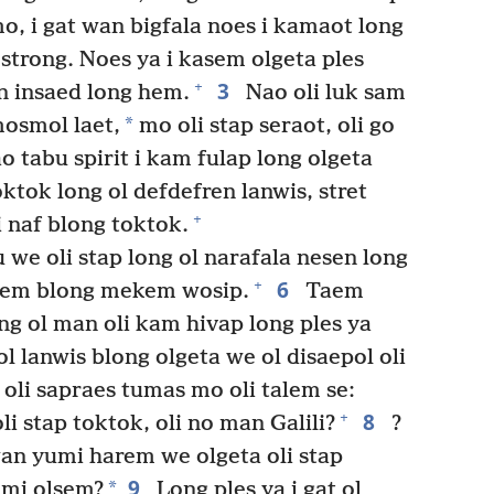
 i gat wan bigfala noes i kamaot long
 strong. Noes ya i kasem olgeta ples
3
+
on insaed long hem.
Nao oli luk sam
*
mosmol laet,
mo oli stap seraot, oli go
o tabu spirit i kam fulap long olgeta
ktok long ol defdefren lanwis, stret
+
i naf blong toktok.
we oli stap long ol narafala nesen long
6
+
alem blong mekem wosip.
Taem
ng ol man oli kam hivap long ples ya
l lanwis blong olgeta we ol disaepol oli
 oli sapraes tumas mo oli talem se:
8
+
li stap toktok, oli no man Galili?
?
n yumi harem we olgeta oli stap
9
*
umi olsem?
Long ples ya i gat ol