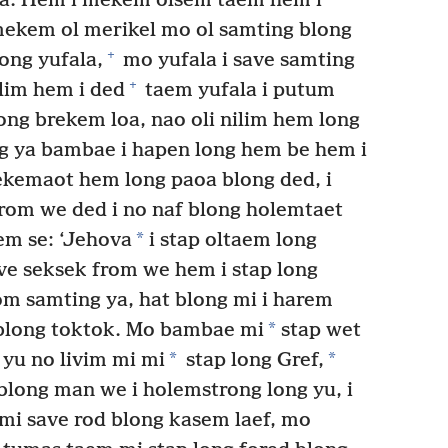
la. Hem i mekem olsem taem hem i
mekem ol merikel mo ol samting blong
+
ong yufala,
mo yufala i save samting
+
lim hem i ded
taem yufala i putum
ong brekem loa, nao oli nilim hem long
ing ya bambae i hapen long hem be hem i
ekemaot hem long paoa blong ded, i
rom we ded i no naf blong holemtaet
*
em se: ‘Jehova
i stap oltaem long
ave seksek from we hem i stap long
m samting ya, hat blong mi i harem
*
blong toktok. Mo bambae mi
stap wet
*
*
u no livim mi mi
stap long Gref,
long man we i holemstrong long yu, i
i save rod blong kasem laef, mo