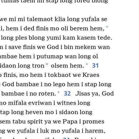
tumas taem mi stap long fored blong
we mi mi talemaot klia long yufala se
+
, hem i ded finis mo oli berem hem,
 long ples blong yumi kam kasem tede.
 i save finis we God i bin mekem wan
bambae hem i putumap wan long ol
31
+
*
sidaon long tron
olsem hem.
 finis, mo hem i tokbaot we Kraes
 God bambae i no lego hem i stap long
32
+
bambae i no roten.
Jisas ya, God
o mifala evriwan i witnes long
tap long heven mo i sidaon long
sem tabu spirit ya we Papa i promes
g we yufala i luk mo yufala i harem,