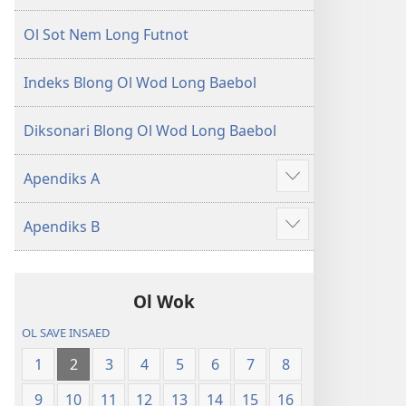
Ol Sot Nem Long Futnot
Indeks Blong Ol Wod Long Baebol
Diksonari Blong Ol Wod Long Baebol
Apendiks A
Sam
moa
Apendiks B
Sam
moa
Ol Wok
OL SAVE INSAED
1
2
3
4
5
6
7
8
9
10
11
12
13
14
15
16