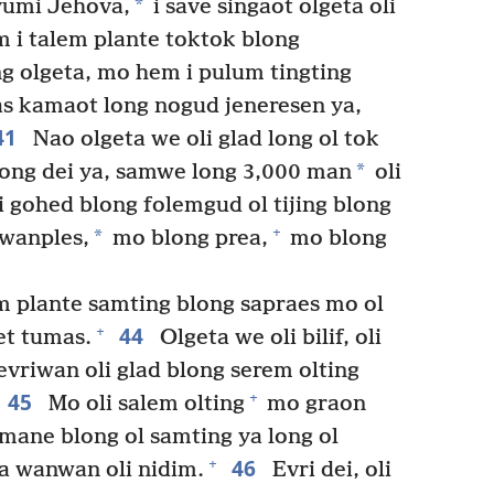
*
yumi Jehova,
i save singaot olgeta oli
 i talem plante toktok blong
g olgeta, mo hem i pulum tingting
mas kamaot long nogud jeneresen ya,
41
Nao olgeta we oli glad long ol tok
*
ong dei ya, samwe long 3,000 man
oli
 gohed blong folemgud ol tijing blong
+
*
 wanples,
mo blong prea,
mo blong
m plante samting blong sapraes mo ol
44
+
et tumas.
Olgeta we oli bilif, oli
evriwan oli glad blong serem olting
45
+
Mo oli salem olting
mo graon
 mane blong ol samting ya long ol
46
+
ta wanwan oli nidim.
Evri dei, oli