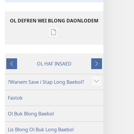
OL DEFREN WEI BLONG DAONLODEM
Ol
defren
wei
blong
OL HAF INSAED
daonlodem
Gobak
Nekiswan
ol
buk
?Wanem Save i Stap Long Baebol?
Sam
long
moa
intenet
Fastok
Baebol
Long
Ol Buk Blong Baebol
Niu
Wol
Translesen
Lis Blong Ol Buk Long Baebol