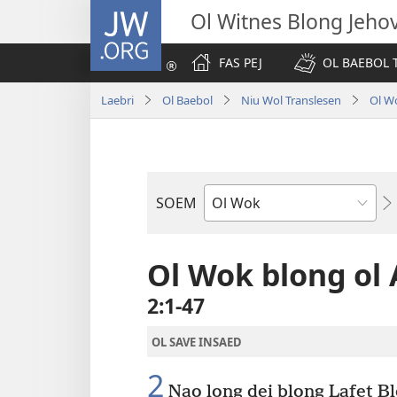
JW.ORG
Ol Witnes Blong Jeho
FAS PEJ
OL BAEBOL T
Laebri
Ol Baebol
Niu Wol Translesen
Ol W
SOEM
Ol
Buk
Blong
Ol Wok blong ol 
Baebol
2:1-47
OL SAVE INSAED
2
Nao long dei blong Lafet B