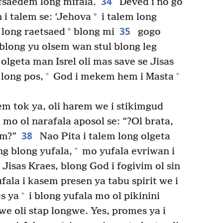
34
fsaedem long mifala.
Deved i no go
*
i talem se: ‘Jehova
i talem long
35
*
 long raetsaed
blong mi
gogo
long yu olsem wan stul blong leg
olgeta man Isrel oli mas save se Jisas
+
+
 long pos,
God i mekem hem i Masta
m tok ya, oli harem we i stikimgud
a mo ol narafala aposol se: “?Ol brata,
38
em?”
Nao Pita i talem long olgeta
+
ng blong yufala,
mo yufala evriwan i
Jisas Kraes, blong God i fogivim ol sin
ala i kasem presen ya tabu spirit we i
+
s ya
i blong yufala mo ol pikinini
we oli stap longwe. Yes, promes ya i