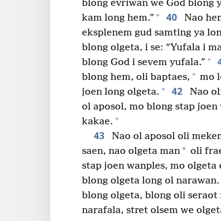
blong evriwan we God blong 
40
+
kam long hem.”
Nao hem
eksplenem gud samting ya lon
blong olgeta, i se: “Yufala i 
+
blong God i sevem yufala.”
+
blong hem, oli baptaes,
mo l
42
+
joen long olgeta.
Nao oli
ol aposol, mo blong stap joen
+
kakae.
43
Nao ol aposol oli meke
*
saen, nao olgeta man
oli fra
stap joen wanples, mo olgeta 
blong olgeta long ol narawan.
blong olgeta, blong oli seraot
narafala, stret olsem we olge