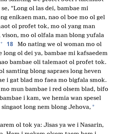
 se, “Long ol las dei, bambae mi
ng enikaen man, nao ol boe mo ol gel
aot ol profet tok, mo ol yang man
l vison, mo ol olfala man blong yufala
18
+
Mo nating we ol woman mo ol
be long ol dei ya, bambae mi kafsaedem
nao bambae oli talemaot ol profet tok.
 samting blong sapraes long heven
e i gat blad mo faea mo bigfala smok.
mo mun bambae i red olsem blad, bifo
bambae i kam, we hemia wan spesel
*
 singaot long nem blong Jehova,
harem ol tok ya: Jisas ya we i Nasarin,