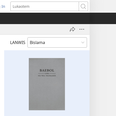
 In
openem
Lukaotem
an
ufala
ndo)
LANWIS