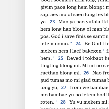
God i soemaot hem long yufa
givim paoa long hem blong i 
sapraes mo ol saen long fes bl
23
ya.
Man ya nao yufala i ki
hem long han blong ol man bl
pos. God i save finis se samt
24
+
letem nomo.
Be God i t
+
mekem hem i laef bakegen
f
25
+
hem.
Deved i tokbaot h
tingting blong mi. Mi mi no s
26
raethan blong mi.
Nao fro
gud tumas mo mi glad tumas 
27
long yu,
from we bambae y
mo bambae yu no letem bodi b
28
+
roten.
Yu yu mekem mi m