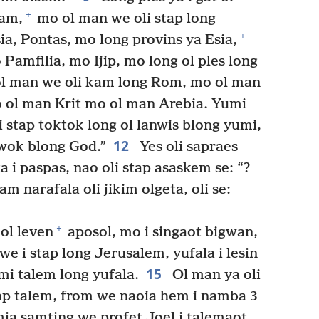
+
am,
mo ol man we oli stap long
+
a, Pontas, mo long provins ya Esia,
Pamfilia, mo Ijip, mo long ol ples long
 ol man we oli kam long Rom, mo ol man
ol man Krit mo ol man Arebia. Yumi
 stap toktok long ol lanwis blong yumi,
12
 wok blong God.”
Yes oli sapraes
 i paspas, nao oli stap asaskem se: “?
m narafala oli jikim olgeta, oli se:
+
ol leven
aposol, mo i singaot bigwan,
we i stap long Jerusalem, yufala i lesin
15
i talem long yufala.
Ol man ya oli
tap talem, from we naoia hem i namba 3
a samting we profet Joel i talemaot