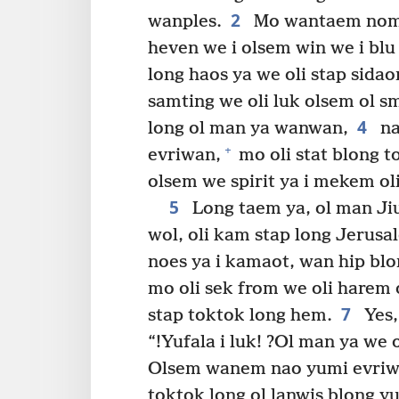
2
wanples.
Mo wantaem nomo,
heven we i olsem win we i blu
long haos ya we oli stap sida
samting we oli luk olsem ol s
4
long ol man ya wanwan,
na
+
evriwan,
mo oli stat blong to
olsem we spirit ya i mekem ol
5
Long taem ya, ol man Jiu 
wol, oli kam stap long Jerus
noes ya i kamaot, wan hip blo
mo oli sek from we oli harem o
7
stap toktok long hem.
Yes,
“!Yufala i luk! ?Ol man ya we o
Olsem wanem nao yumi evriwa
toktok long ol lanwis blong y