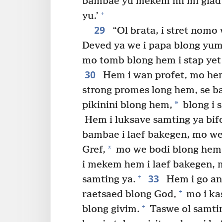
bambae yu mekem mi mi glad 
+
yu.’
29
“Ol brata, i stret nomo 
Deved ya we i papa blong yumi
mo tomb blong hem i stap yet
30
Hem i wan profet, mo hem
strong promes long hem, se 
*
pikinini blong hem,
blong i 
Hem i luksave samting ya bifo
bambae i laef bakegen, mo we
*
Gref,
mo we bodi blong hem 
i mekem hem i laef bakegen, m
33
+
samting ya.
Hem i go an
+
raetsaed blong God,
mo i ka
+
blong givim.
Taswe ol samtin