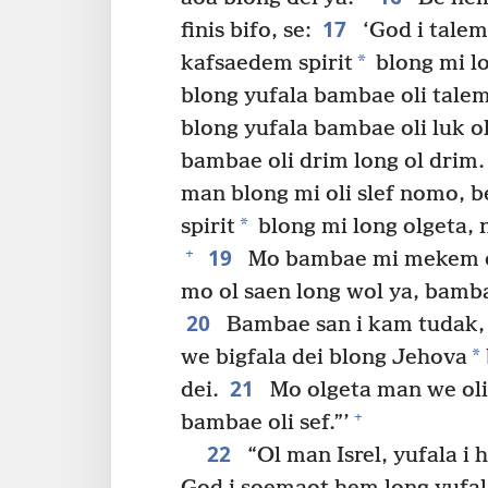
17
finis bifo, se:
‘God i talem
*
kafsaedem spirit
blong mi lo
blong yufala bambae oli talem
blong yufala bambae oli luk o
bambae oli drim long ol drim.
man blong mi oli slef nomo, 
*
spirit
blong mi long olgeta, 
19
+
Mo bambae mi mekem ol
mo ol saen long wol ya, bamba
20
Bambae san i kam tudak, 
*
we bigfala dei blong Jehova
21
dei.
Mo olgeta man we oli
+
bambae oli sef.”’
22
“Ol man Isrel, yufala i 