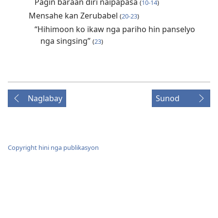
Pagin baraan diri naipapasa
(
10-14
)
Mensahe kan Zerubabel
(
20-23
)
“Hihimoon ko ikaw nga pariho hin panselyo
nga singsing”
(
23
)
Naglabay
Sunod
Copyright hini nga publikasyon