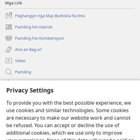
Hubad
Mga Link
han
Baraan
Paghangyo nga May Bumisita ha Imo
nga
Pamiling hin Katirok
(opens
Kasuratan
new
Pamiling hin Kombensyon
(opens
window)
new
Ano an Bag-o?
window)
Video
Pamiling
Impormasyon Para ha mga Opisyal han Gobyerno
Privacy Settings
Donasyon
(opens
To provide you with the best possible experience, we
new
use cookies and similar technologies. Some cookies
window)
Watchtower ONLINE LIBRARY
are necessary to make our website work and cannot
(opens
be refused. You can accept or decline the use of
new
®
JW Hub
window)
additional cookies, which we use only to improve
(opens
new