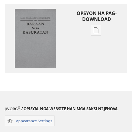
OPSYON HA PAG-
DOWNLOAD
Opsyon
ha
pag-
download
hin
digital
nga
mga
publikasyon
Bag-
o
®
JW.ORG
/ OPISYAL NGA WEBSITE HAN MGA SAKSI NI JEHOVA
nga
Kalibotan
Appearance Settings
nga