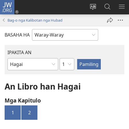
JW.ORG
Pag-
log
Balyui
Pamiling
IPA
In
hin
ha
AN
Bag-o nga Kalibotan nga Hubad
(opens
yinaknan
JW.ORG
ME
new
an
BASAHA HA
window)
site
IPAKITA AN
Kapitulo
Libro
han
Biblia
An Libro han Hagai
Mga Kapitulo
1
2