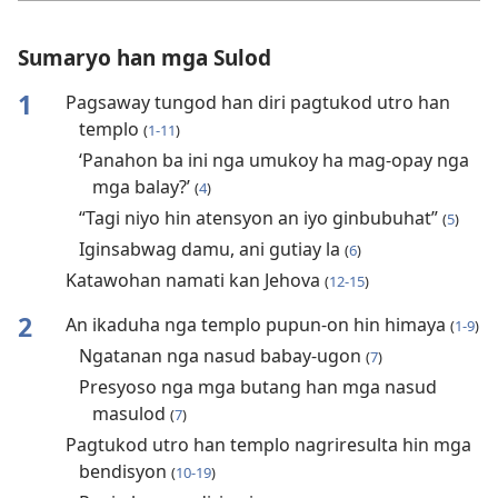
Sumaryo han mga Sulod
1
Pagsaway tungod han diri pagtukod utro han
templo
(
1-11
)
‘Panahon ba ini nga umukoy ha mag-opay nga
mga balay?’
(
4
)
“Tagi niyo hin atensyon an iyo ginbubuhat”
(
5
)
Iginsabwag damu, ani gutiay la
(
6
)
Katawohan namati kan Jehova
(
12-15
)
2
An ikaduha nga templo pupun-on hin himaya
(
1-9
)
Ngatanan nga nasud babay-ugon
(
7
)
Presyoso nga mga butang han mga nasud
masulod
(
7
)
Pagtukod utro han templo nagriresulta hin mga
bendisyon
(
10-19
)