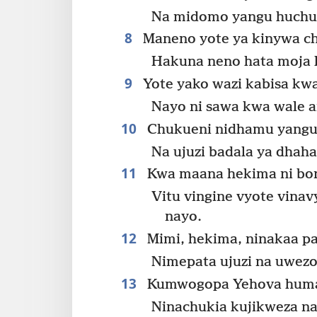
Na midomo yangu huchu
8
Maneno yote ya kinywa cha
Hakuna neno hata moja l
9
Yote yako wazi kabisa k
Nayo ni sawa kwa wale 
10
Chukueni nidhamu yangu 
Na ujuzi badala ya dhaha
11
Kwa maana hekima ni bora
Vitu vingine vyote vina
nayo.
12
Mimi, hekima, ninakaa p
Nimepata ujuzi na uwezo 
13
Kumwogopa Yehova humaa
Ninachukia kujikweza na