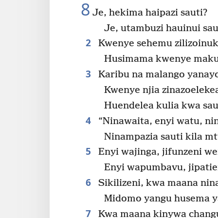
8
Je, hekima haipazi sauti?
Je, utambuzi hauinui sau
2
Kwenye sehemu zilizoinu
Husimama kwenye makut
3
Karibu na malango yanayoe
Kwenye njia zinazoeleke
Huendelea kulia kwa sau
4
“Ninawaita, enyi watu, ni
Ninampazia sauti kila mt
5
Enyi wajinga, jifunzeni we
Enyi wapumbavu, jipatie
6
Sikilizeni, kwa maana ni
Midomo yangu husema ya
7
Kwa maana kinywa changu 