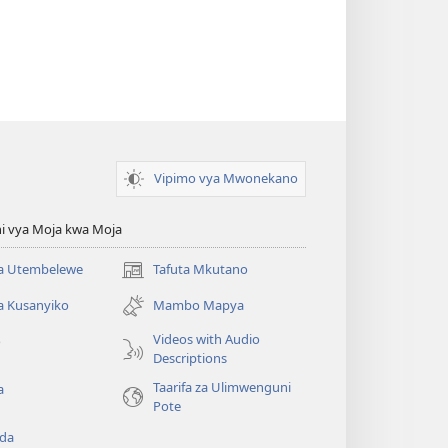
Vipimo vya Mwonekano
i vya Moja kwa Moja
 Utembelewe
Tafuta Mkutano
(opens
new
a Kusanyiko
Mambo Mapya
window)
Videos with Audio
o
Descriptions
Taarifa za Ulimwenguni
a
Pote
da