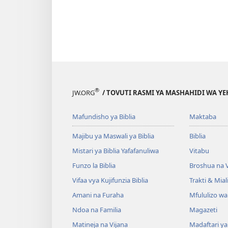
®
JW.ORG
/ TOVUTI RASMI YA MASHAHIDI WA Y
Mafundisho ya Biblia
Maktaba
Majibu ya Maswali ya Biblia
Biblia
Mistari ya Biblia Yafafanuliwa
Vitabu
Funzo la Biblia
Broshua na V
Vifaa vya Kujifunzia Biblia
Trakti & Mial
Amani na Furaha
Mfululizo w
Ndoa na Familia
Magazeti
Matineja na Vijana
Madaftari y