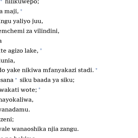
nilikuwepo;
+
a maji,
gu yaliyo juu,
mchemi za vilindini,
a
+
e agizo lake,
dunia,
+
o yake nikiwa mfanyakazi stadi.
+
 sana
siku baada ya siku;
+
 wakati wote;
inayokaliwa,
 wanadamu.
zeni;
ale wanaoshika njia zangu.