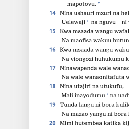
+
mapotovu.
14
Nina ushauri mzuri na he
+
+
Uelewaji
na nguvu
ni 
15
Kwa msaada wangu wafal
Na maofisa wakuu hutunga
16
Kwa msaada wangu wakuu
Na viongozi huhukumu kw
17
Ninawapenda wale wanao
Na wale wanaonitafuta w
18
Nina utajiri na utukufu,
*
Mali inayodumu
na uadi
19
Tunda langu ni bora kulik
Na mazao yangu ni bora 
20
Mimi hutembea katika kiji