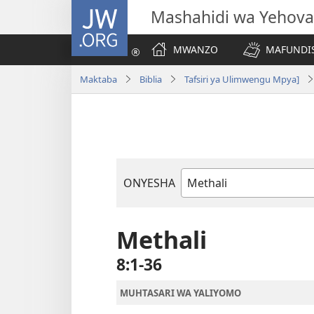
JW.ORG
Mashahidi wa Yehova
MWANZO
MAFUNDIS
Maktaba
Biblia
Tafsiri ya Ulimwengu Mpya]
ONYESHA
Kitabu
cha
Biblia
Methali
8:1-36
MUHTASARI WA YALIYOMO