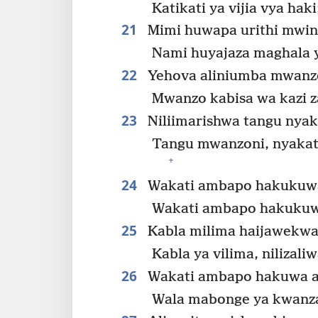
Katikati ya vijia vya haki
21
Mimi huwapa urithi mwin
Nami huyajaza maghala 
22
Yehova aliniumba mwanzo
Mwanzo kabisa wa kazi za
23
Niliimarishwa tangu nyaka
Tangu mwanzoni, nyakat
+
24
Wakati ambapo hakukuwa n
Wakati ambapo hakukuwa
25
Kabla milima haijawekwa
Kabla ya vilima, nilizaliw
26
Wakati ambapo hakuwa a
Wala mabonge ya kwanza