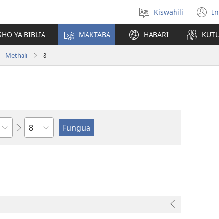
Kiswahili
In
Chagua
(
lugha
n
HO YA BIBLIA
MAKTABA
HABARI
KUT
w
Methali
8
Sura