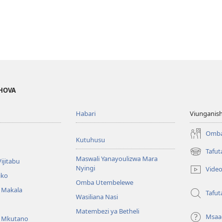
EHOVA
Habari
Viunganish
Omba
Kutuhusu
Tafut
(opens
Maswali Yanayoulizwa Mara
ijitabu
new
Nyingi
Vide
window)
iko
Omba Utembelewe
a Makala
Tafut
Wasiliana Nasi
Matembezi ya Betheli
Msaa
a Mkutano