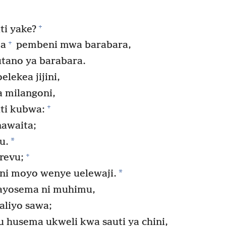
+
ti yake?
+
ka
pembeni mwa barabara,
ano ya barabara.
lekea jijini,
a milangoni,
+
ti kubwa:
nawaita;
*
u.
+
revu;
*
ni moyo wenye uelewaji.
nayosema ni muhimu,
liyo sawa;
husema ukweli kwa sauti ya chini,