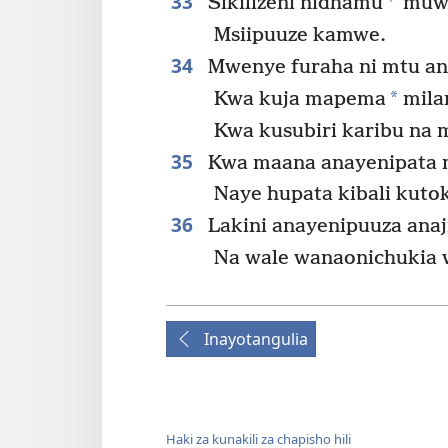
33
Sikilizeni nidhamu
muwe
Msiipuuze kamwe.
34
Mwenye furaha ni mtu ana
*
Kwa kuja mapema
milan
Kwa kusubiri karibu na 
35
Kwa maana anayenipata m
Naye hupata kibali kuto
36
Lakini anayenipuuza ana
Na wale wanaonichukia 
Inayotangulia
Haki za kunakili za chapisho hili