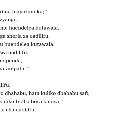
+
kima inayotumika;
vyangu.
me huendelea kutawala,
+
 sheria za uadilifu.
 huendelea kutawala,
a uadilifu.
nipenda,
+
atanipata.
lifu.
o dhahabu, hata kuliko dhahabu safi,
+
kuliko fedha bora kabisa.
a cha uadilifu,