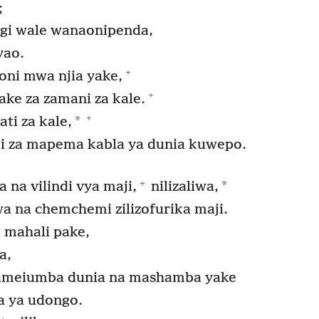
;
gi wale wanaonipenda,
yao.
+
ni mwa njia yake,
+
ke za zamani za kale.
+
*
ti za kale,
i za mapema kabla ya dunia kuwepo.
+
*
a vilindi vya maji,
nilizaliwa,
 na chemchemi zilizofurika maji.
 mahali pake,
a,
meiumba dunia na mashamba yake
 ya udongo.
+