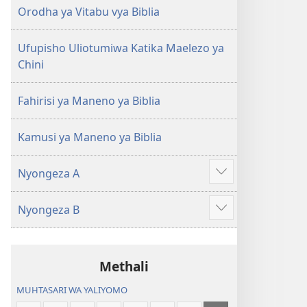
(Toleo
(Toleo
Orodha ya Vitabu vya Biblia
la
la
2017)
2017)
Ufupisho Uliotumiwa Katika Maelezo ya
Chini
Fahirisi ya Maneno ya Biblia
Kamusi ya Maneno ya Biblia
Nyongeza A
Onyesha
zaidi
Nyongeza B
Onyesha
zaidi
Methali
MUHTASARI WA YALIYOMO