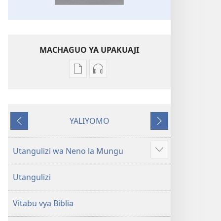
MACHAGUO YA UPAKUAJI
Mbinu
Mbinu
za
za
kupakua
kupakua
machapisho
faili
YALIYOMO
ya
za
Inayotangulia
Inayofuata
elektroni
audio
Biblia
Biblia
Utangulizi wa Neno la Mungu
Onyesha
Takatifu
Takatifu
zaidi
—
—
Utangulizi
Tafsiri
Tafsiri
ya
ya
Vitabu vya Biblia
Ulimwengu
Ulimwengu
Mpya
Mpya