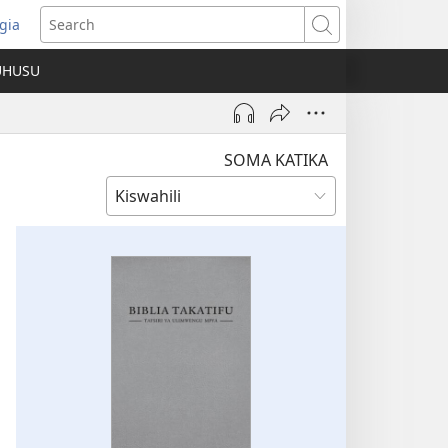
gia
opens
Search
ew
UHUSU
indow)
SOMA KATIKA