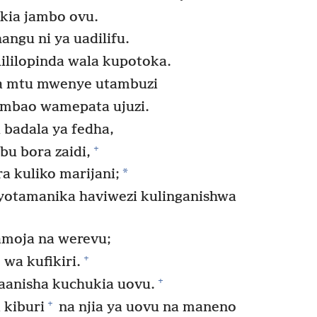
kia jambo ovu.
ngu ni ya uadilifu.
ililopinda wala kupotoka.
wa mtu mwenye utambuzi
ambao wamepata ujuzi.
badala ya fedha,
+
bu bora zaidi,
*
 kuliko marijani;
vyotamanika haviwezi kulinganishwa
amoja na werevu;
+
wa kufikiri.
+
nisha kuchukia uovu.
+
 kiburi
na njia ya uovu na maneno