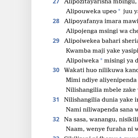
27
Alipozitayarisha mbingu,
*
Alipouweka upeo
juu y
28
Alipoyafanya imara mawin
Alipojenga msingi wa che
29
Alipoiwekea bahari sheri
Kwamba maji yake yasipit
*
Alipoiweka
misingi ya 
30
Wakati huo nilikuwa kand
Mimi ndiye aliyenipenda
Nilishangilia mbele zake
31
Nilishangilia dunia yake 
Nami niliwapenda sana
32
Na sasa, wanangu, nisikili
Naam, wenye furaha ni w
+