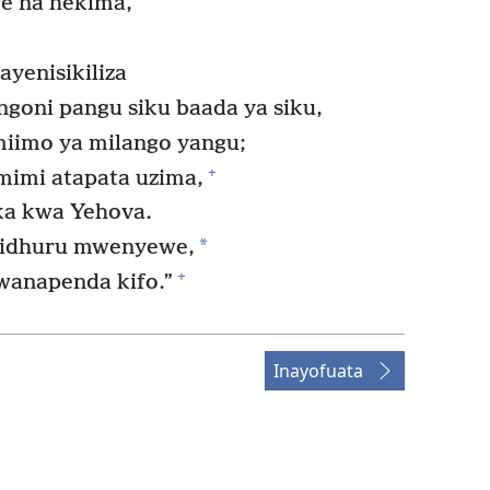
 na hekima,
yenisikiliza
goni pangu siku baada ya siku,
miimo ya milango yangu;
+
imi atapata uzima,
ka kwa Yehova.
*
jidhuru mwenyewe,
+
wanapenda kifo.”
Inayofuata