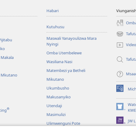
Habari
Viunganish
Omba
Kutuhusu
Tafut
(opens
Maswali Yanayoulizwa Mara
ijitabu
new
Nyingi
Vide
window)
iko
Omba Utembelewe
a Makala
Tafut
Wasiliana Nasi
Matembezi ya Betheli
Msaa
a Mkutano
Mikutano
Ukumbusho
Mic
(opens
Makusanyiko
new
window)
Wat
Utendaji
®
(opens
ting
KWE
Masimulizi
new
JW L
window)
Ulimwenguni Pote