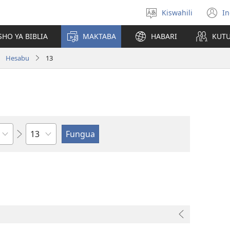
Kiswahili
In
Chagua
(
lugha
n
HO YA BIBLIA
MAKTABA
HABARI
KUT
w
Hesabu
13
Sura