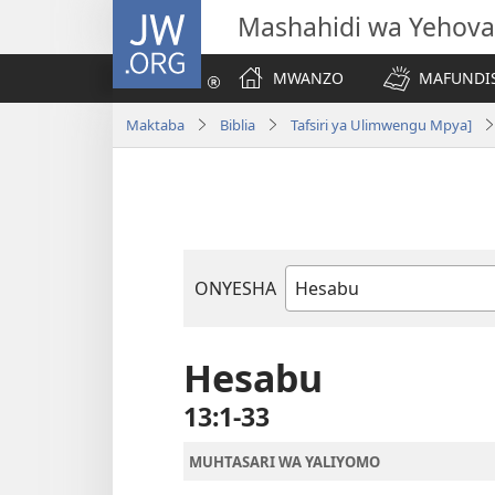
JW.ORG
Mashahidi wa Yehova
MWANZO
MAFUNDIS
Maktaba
Biblia
Tafsiri ya Ulimwengu Mpya]
ONYESHA
Kitabu
cha
Biblia
Hesabu
13:1-33
MUHTASARI WA YALIYOMO