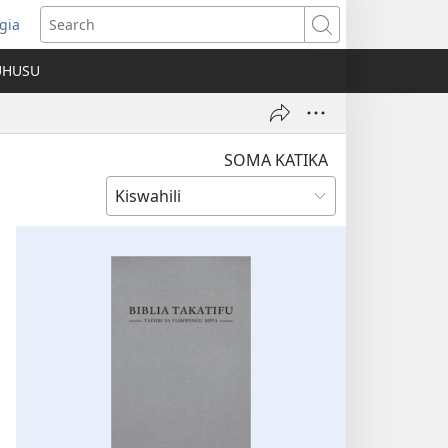
gia
opens
Search
ew
UHUSU
indow)
SOMA KATIKA