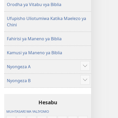
(Toleo
(Toleo
Orodha ya Vitabu vya Biblia
la
la
2017)
2017)
Ufupisho Uliotumiwa Katika Maelezo ya
Chini
Fahirisi ya Maneno ya Biblia
Kamusi ya Maneno ya Biblia
Nyongeza A
Onyesha
zaidi
Nyongeza B
Onyesha
zaidi
Hesabu
MUHTASARI WA YALIYOMO