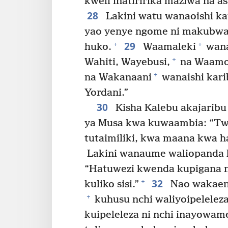
kweli inatiririka maziwa na as
28
Lakini watu wanaoishi kat
yao yenye ngome ni makubwa 
29
+
+
huko.
Waamaleki
wana
+
Wahiti, Wayebusi,
na Waamo
+
na Wakanaani
wanaishi kari
Yordani.”
30
Kisha Kalebu akajaribu
ya Musa kwa kuwaambia: “Twe
tutaimiliki, kwa maana kwa h
Lakini wanaume waliopanda 
“Hatuwezi kwenda kupigana 
32
+
kuliko sisi.”
Nao wakaend
+
kuhusu nchi waliyoipeleleza
kuipeleleza ni nchi inayowam