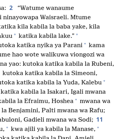
2
a:
“Watume wanaume
ni ninayowapa Waisraeli. Mtume
a kila kabila la baba yake, kila
+
+
mkuu
katika kabila lake.”
+
oka katika nyika ya Parani
kama
ume hao wote walikuwa viongozi wa
a yao: kutoka katika kabila la Rubeni,
kutoka katika kabila la Simeoni,
+
toka katika kabila la Yuda, Kalebu
katika kabila la Isakari, Igali mwana
+
abila la Efraimu, Hoshea
mwana wa
 la Benjamini, Palti mwana wa Rafu;
11
abuloni, Gadieli mwana wa Sodi;
+
+
u,
kwa ajili ya kabila la Manase,
ka katika kabila la Dani, Amieli