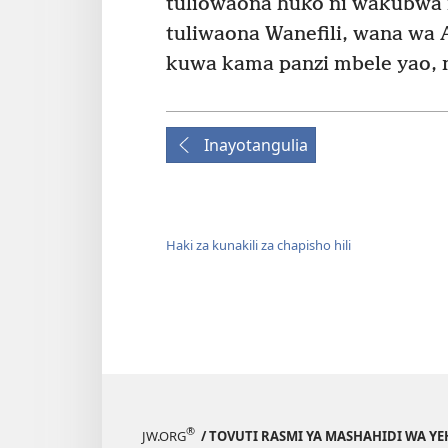
tuliowaona huko ni wakubwa 
tuliwaona Wanefili, wana wa 
kuwa kama panzi mbele yao, 
Inayotangulia
Haki za kunakili za chapisho hili
®
JW.ORG
/ TOVUTI RASMI YA MASHAHIDI WA Y