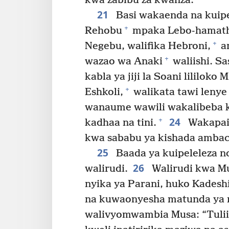
kwa zabibu za kwanza.
21
Basi wakaenda na kuipel
+
Rehobu
mpaka Lebo-hamath
+
Negebu, walifika Hebroni,
am
+
wazao wa Anaki
waliishi. Sa
kabla ya jiji la Soani lililoko M
+
Eshkoli,
walikata tawi lenye
wanaume wawili wakalibeba 
24
+
kadhaa na tini.
Wakapait
kwa sababu ya kishada ambac
25
Baada ya kuipeleleza nc
26
walirudi.
Walirudi kwa Mu
nyika ya Parani, huko Kadeshi
na kuwaonyesha matunda ya n
walivyomwambia Musa: “Tuliin