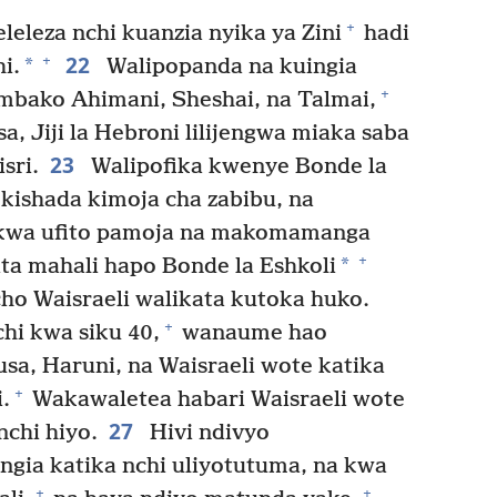
+
eleza nchi kuanzia nyika ya Zini
hadi
22
+
*
i.
Walipopanda na kuingia
+
bako Ahimani, Sheshai, na Talmai,
sa, Jiji la Hebroni lilijengwa miaka saba
23
isri.
Walipofika kwenye Bonde la
 kishada kimoja cha zabibu, na
kwa ufito pamoja na makomamanga
+
*
a mahali hapo Bonde la Eshkoli
ho Waisraeli walikata kutoka huko.
+
hi kwa siku 40,
wanaume hao
sa, Haruni, na Waisraeli wote katika
+
.
Wakawaletea habari Waisraeli wote
27
chi hiyo.
Hivi ndivyo
gia katika nchi uliyotutuma, na kwa
+
+