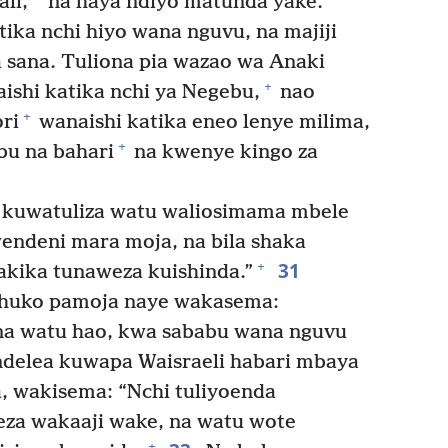
ali,
na haya ndiyo matunda yake.
ika nchi hiyo wana nguvu, na majiji
sana. Tuliona pia wazao wa Anaki
+
ishi katika nchi ya Negebu,
nao
+
ri
wanaishi katika eneo lenye milima,
+
bu na bahari
na kwenye kingo za
 kuwatuliza watu waliosimama mbele
ndeni mara moja, na bila shaka
31
+
akika tunaweza kuishinda.”
huko pamoja naye wakasema:
na watu hao, kwa sababu wana nguvu
elea kuwapa Waisraeli habari mbaya
, wakisema: “Nchi tuliyoenda
eza wakaaji wake, na watu wote
+