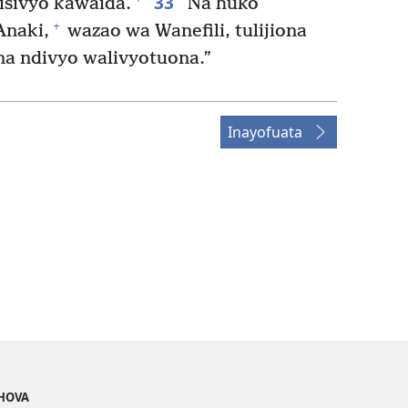
33
isivyo kawaida.
Na huko
+
Anaki,
wazao wa Wanefili, tulijiona
na ndivyo walivyotuona.”
Inayofuata
EHOVA