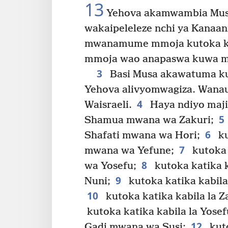
13
Yehova akamwambia Mus
wakaipeleleze nchi ya Kanaa
mwanamume mmoja kutoka katik
mmoja wao anapaswa kuwa 
3
Basi Musa akawatuma kut
Yehova alivyomwagiza. Wana
4
Waisraeli.
Haya ndiyo majin
5
Shamua mwana wa Zakuri;
6
Shafati mwana wa Hori;
ku
7
mwana wa Yefune;
kutoka 
8
wa Yosefu;
kutoka katika k
9
Nuni;
kutoka katika kabila
10
kutoka katika kabila la Z
kutoka katika kabila la Yosef
12
Gadi mwana wa Susi;
kuto