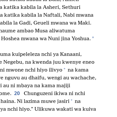
 katika kabila la Asheri, Sethuri
 katika kabila la Naftali, Nabi mwana
abila la Gadi, Geueli mwana wa Maki.
anaume ambao Musa aliwatuma
*
a Hoshea mwana wa Nuni jina Yoshua.
ma kuipeleleza nchi ya Kanaani,
e Negebu, na kwenda juu kwenye eneo
+
i mwone nchi hiyo ilivyo
na kama
e nguvu au dhaifu, wengi au wachache,
i au ni mbaya na kama majiji
20
gome.
Chunguzeni ikiwa ni nchi
+
 haina. Ni lazima muwe jasiri
na
a nchi hiyo.” Ulikuwa wakati wa kuiva