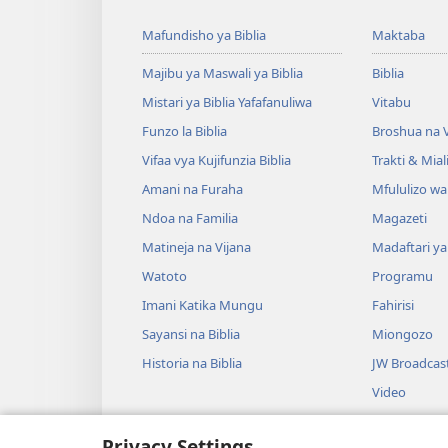
Mafundisho ya Biblia
Maktaba
Majibu ya Maswali ya Biblia
Biblia
Mistari ya Biblia Yafafanuliwa
Vitabu
Funzo la Biblia
Broshua na V
Vifaa vya Kujifunzia Biblia
Trakti & Mial
Amani na Furaha
Mfululizo w
Ndoa na Familia
Magazeti
Matineja na Vijana
Madaftari y
Watoto
Programu
Imani Katika Mungu
Fahirisi
Sayansi na Biblia
Miongozo
Historia na Biblia
JW Broadcas
Video
Muziki
Privacy Settings