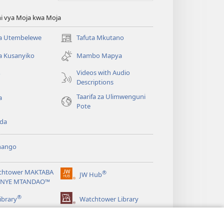
i vya Moja kwa Moja
 Utembelewe
Tafuta Mkutano
(opens
new
a Kusanyiko
Mambo Mapya
window)
Videos with Audio
o
Descriptions
Taarifa za Ulimwenguni
a
Pote
da
hango
chtower MAKTABA
®
JW Hub
(opens
NYE MTANDAO™
new
®
window)
ibrary
Watchtower Library