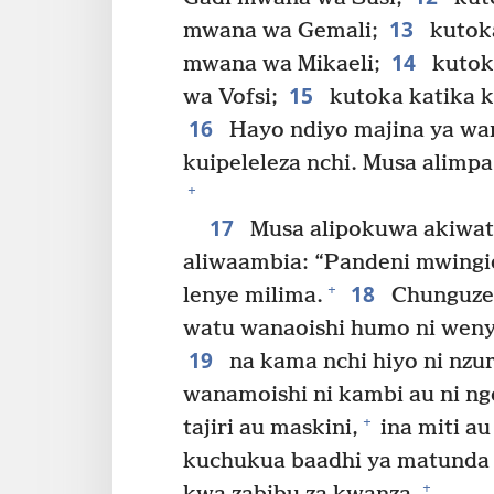
13
mwana wa Gemali;
kutoka
14
mwana wa Mikaeli;
kutoka
15
wa Vofsi;
kutoka katika k
16
Hayo ndiyo majina ya w
kuipeleleza nchi. Musa alimp
+
17
Musa alipokuwa akiwatu
aliwaambia: “Pandeni mwingi
18
+
lenye milima.
Chunguzen
watu wanaoishi humo ni weny
19
na kama nchi hiyo ni nzur
wanamoishi ni kambi au ni n
+
tajiri au maskini,
ina miti au
kuchukua baadhi ya matunda y
+