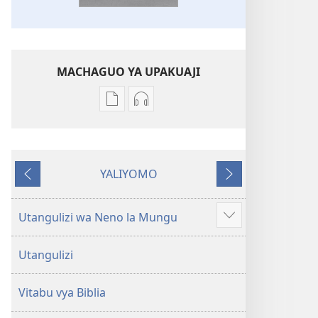
MACHAGUO YA UPAKUAJI
Mbinu
Mbinu
za
za
kupakua
kupakua
machapisho
faili
YALIYOMO
ya
za
Inayotangulia
Inayofuata
elektroni
audio
Biblia
Biblia
Utangulizi wa Neno la Mungu
Onyesha
Takatifu
Takatifu
zaidi
—
—
Utangulizi
Tafsiri
Tafsiri
ya
ya
Vitabu vya Biblia
Ulimwengu
Ulimwengu
Mpya
Mpya