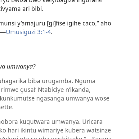
ivyama ari bibi.
 munsi y’amajuru [gi]fise igihe caco,” aho
​—
Umusiguzi 3:​1-4
.
rya umwanya?
guhagarika biba urugamba. Nguma
i rimwe gusa!’ Ntabiciye n’ikanda,
akunkumutse ngasanga umwanya wose
ette.
hobora kugutwara umwanya. Uricara
ko hari ikintu wimariye kubera watsinze
’ukuri nta co uba washitseko.”​—Serena.