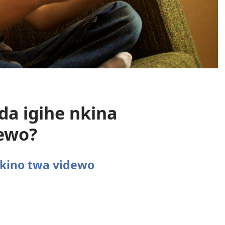
nda igihe nkina
ewo?
ukino twa videwo