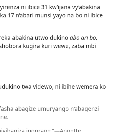
irenza ni ibice 31 kw’ijana vy’abakina
a 17 n’abari munsi yayo na bo ni ibice
ereka abakina utwo dukino
abo ari bo,
hobora kugira kuri wewe, zaba mbi
 udukino twa videwo, ni ibihe wemera ko
fasha abagize umuryango n’abagenzi
ne.
iyibagiza ingorane.”​—Annette.