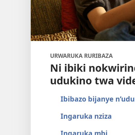
URWARUKA RURIBAZA
Ni ibiki nokwiri
udukino twa vid
Ibibazo bijanye n’ud
Ingaruka nziza
Ingaruka mbi