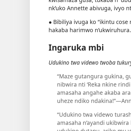
nk’uko Annette abivuga, ivyo nt
● Bibiliya ivuga ko “ikintu cose
hakaba harimwo n’ukwiruhura.
Ingaruka mbi
Udukino twa videwo twoba tuku
“Maze gutangura gukina, 
nibwira nti ‘Reka nkine rind
amasaha angahe akaba ar
uheze ndiko ndakina!”​—Ann
“Udukino twa videwo turas
amasaha n’ayandi ukibwira 
udukino dutanu, ariko mu vy