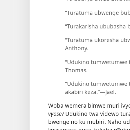
“Turatuma ubwenge buba
“Turakarisha ububasha 
“Turatuma ukoresha ub
Anthony.
“Udukino tumwetumwe tu
Thomas.
“Udukino tumwetumwe t
akabiri keza.”​—Jael.
Woba wemera bimwe muri ivyo
vyose?
Udukino twa videwo tur
bwenge no ku mubiri. Naho u
kwisamaza gusa, tukaba n’“ubu