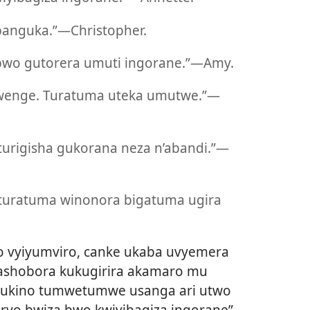
nguka.”​—Christopher.
bwo gutorera umuti ingorane.”​—Amy.
wenge. Turatuma uteka umutwe.”​—
rigisha gukorana neza n’abandi.”​—
uratuma winonora bigatuma ugira
 vyiyumviro, canke ukaba uvyemera
ashobora kukugirira akamaro mu
dukino tumwetumwe usanga ari utwo
ryo bwiza bwo kwiyibagiza ingorane”