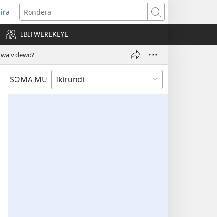
jira
opens
Rondera
ew
IBITWEREKEYE
indow)
 twa videwo?
SOMA MU