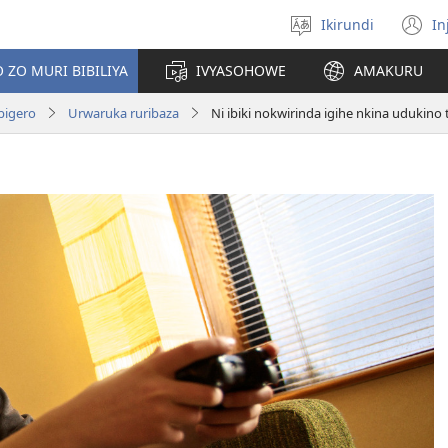
Ikirundi
In
Hitamwo
(
ururimi
n
 ZO MURI BIBILIYA
IVYASOHOWE
AMAKURU
w
bigero
Urwaruka ruribaza
Ni ibiki nokwirinda igihe nkina udukino