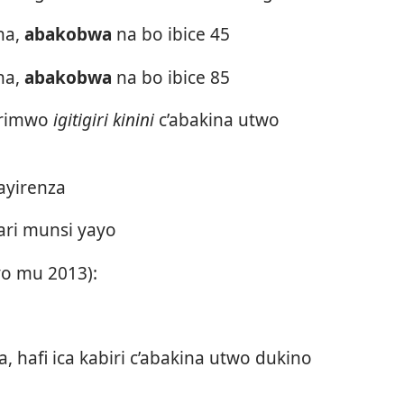
ana,
abakobwa
na bo ibice 45
ana,
abakobwa
na bo ibice 85
 urimwo
igitigiri kinini
c’abakina utwo
ayirenza
ari munsi yayo
vyo mu 2013):
a, hafi ica kabiri c’abakina utwo dukino