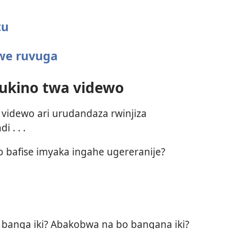
tu
we ruvuga
dukino twa videwo
videwo ari urudandaza rwinjiza
 . . .
 bafise imyaka ingahe ugereranije?
banga iki? Abakobwa na bo bangana iki?