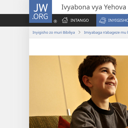
JW.ORG
Ivyabona vya Yehova
INTANGO
INYIGISHO
Inyigisho zo muri Bibiliya
Imiyabaga n’abageze mu 