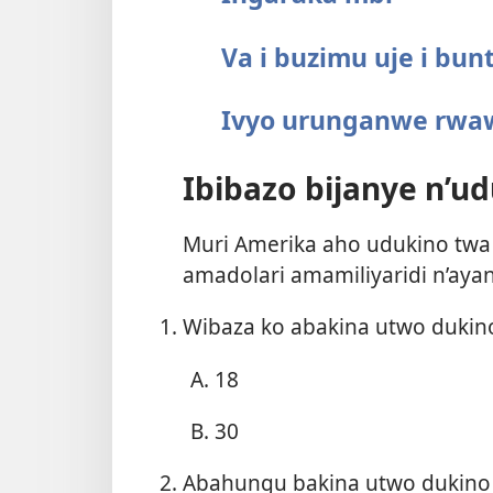
Va i buzimu uje i bun
Ivyo urunganwe rwa
Ibibazo bijanye n’u
Muri Amerika aho udukino twa 
amadolari amamiliyaridi n’ayandi
Wibaza ko abakina utwo dukino
18
30
Abahungu bakina utwo dukino 