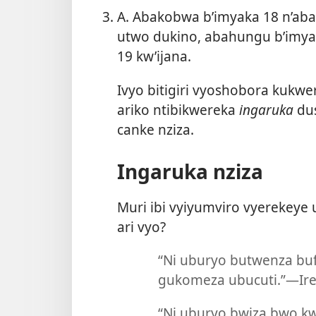
A. Abakobwa b’imyaka 18 n’abay
utwo dukino, abahungu b’imyak
19 kw’ijana.
Ivyo bitigiri vyoshobora kukw
ariko ntibikwereka
ingaruka
dus
canke nziza.
Ingaruka nziza
Muri ibi vyiyumviro vyerekeye
ari vyo?
“Ni uburyo butwenza bu
gukomeza ubucuti.”​—Ire
“Ni uburyo bwiza bwo kw