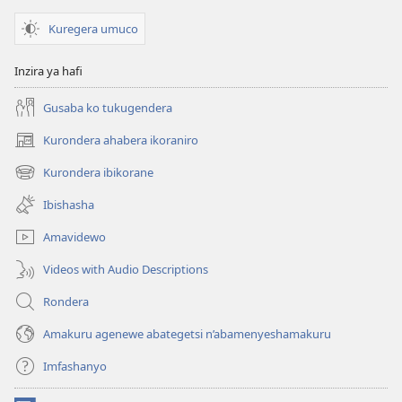
Kuregera umuco
Inzira ya hafi
Gusaba ko tukugendera
Kurondera ahabera ikoraniro
(opens
new
Kurondera ibikorane
(opens
window)
new
Ibishasha
window)
Amavidewo
Videos with Audio Descriptions
Rondera
Amakuru agenewe abategetsi n’abamenyeshamakuru
Imfashanyo