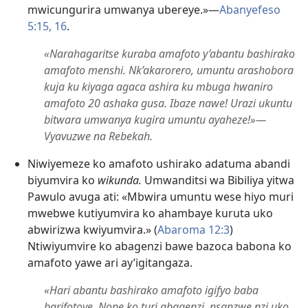
mwicungurira umwanya ubereye.»​—
Abanyefeso
5:15, 16
.
«Narahagaritse kuraba amafoto y’abantu bashirako
amafoto menshi. Nk’akarorero, umuntu arashobora
kuja ku kiyaga agaca ashira ku mbuga hwaniro
amafoto 20 ashaka gusa. Ibaze nawe! Urazi ukuntu
bitwara umwanya kugira umuntu ayaheze!»​—
Vyavuzwe na Rebekah.
Niwiyemeze ko amafoto ushirako adatuma abandi
biyumvira ko
wikunda.
Umwanditsi wa Bibiliya yitwa
Pawulo avuga ati: «Mbwira umuntu wese hiyo muri
mwebwe kutiyumvira ko ahambaye kuruta uko
abwirizwa kwiyumvira.» (
Abaroma 12:3
)
Ntiwiyumvire ko abagenzi bawe bazoca babona ko
amafoto yawe ari ay’igitangaza.
«Hari abantu bashirako amafoto igifyo baba
barifotoye. None ko turi abagenzi, nsanzwe nzi uko