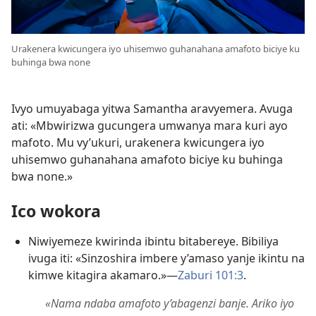
Urakenera kwicungera iyo uhisemwo guhanahana amafoto biciye ku
buhinga bwa none
Ivyo umuyabaga yitwa Samantha aravyemera. Avuga
ati: «Mbwirizwa gucungera umwanya mara kuri ayo
mafoto. Mu vy’ukuri, urakenera kwicungera iyo
uhisemwo guhanahana amafoto biciye ku buhinga
bwa none.»
Ico wokora
Niwiyemeze kwirinda ibintu bitabereye. Bibiliya
ivuga iti: «Sinzoshira imbere y’amaso yanje ikintu na
kimwe kitagira akamaro.»​—
Zaburi 101:3
.
«Nama ndaba amafoto y’abagenzi banje. Ariko iyo