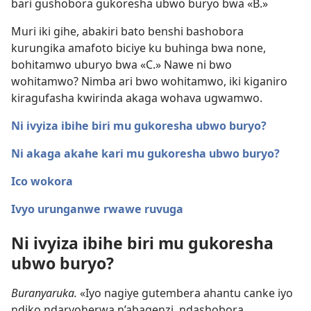
bari gushobora gukoresha ubwo buryo bwa «B.»
Muri iki gihe, abakiri bato benshi bashobora
kurungika amafoto biciye ku buhinga bwa none,
bohitamwo uburyo bwa «C.» Nawe ni bwo
wohitamwo? Nimba ari bwo wohitamwo, iki kiganiro
kiragufasha kwirinda akaga wohava ugwamwo.
Ni ivyiza ibihe biri mu gukoresha ubwo buryo?
Ni akaga akahe kari mu gukoresha ubwo buryo?
Ico wokora
Ivyo urunganwe rwawe ruvuga
Ni ivyiza ibihe biri mu gukoresha
ubwo buryo?
Buranyaruka.
«Iyo nagiye gutembera ahantu canke iyo
ndiko ndaryoherwa n’abagenzi, ndashobora