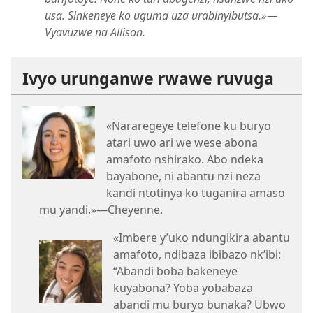
usa. Sinkeneye ko uguma uza urabinyibutsa.»​—
Vyavuzwe na Allison.
Ivyo urunganwe rwawe ruvuga
«Nararegeye telefone ku buryo
atari uwo ari we wese abona
amafoto nshirako. Abo ndeka
bayabone, ni abantu nzi neza
kandi ntotinya ko tuganira amaso
mu yandi.»​—Cheyenne.
«Imbere y’uko ndungikira abantu
amafoto, ndibaza ibibazo nk’ibi:
“Abandi boba bakeneye
kuyabona? Yoba yobabaza
abandi mu buryo bunaka? Ubwo