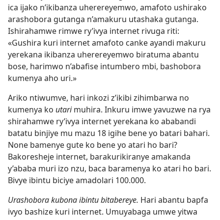
ica ijako n’ikibanza uherereyemwo, amafoto ushirako
arashobora gutanga n’amakuru utashaka gutanga.
Ishirahamwe rimwe ry’ivya internet rivuga riti:
«Gushira kuri internet amafoto canke ayandi makuru
yerekana ikibanza uherereyemwo biratuma abantu
bose, harimwo n’abafise intumbero mbi, bashobora
kumenya aho uri.»
Ariko ntiwumve, hari inkozi z’ikibi zihimbarwa no
kumenya ko
utari
muhira. Inkuru imwe yavuzwe na rya
shirahamwe ry’ivya internet yerekana ko ababandi
batatu binjiye mu mazu 18 igihe bene yo batari bahari.
None bamenye gute ko bene yo atari ho bari?
Bakoresheje internet, barakurikiranye amakanda
y’ababa muri izo nzu, baca baramenya ko atari ho bari.
Bivye ibintu biciye amadolari 100.000.
Urashobora kubona ibintu bitabereye.
Hari abantu bapfa
ivyo bashize kuri internet. Umuyabaga umwe yitwa