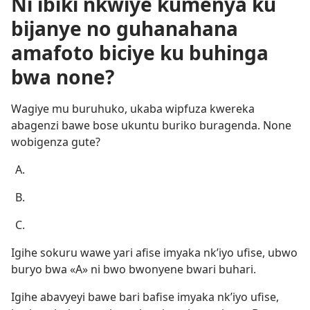
Ni ibiki nkwiye kumenya ku
bijanye no guhanahana
amafoto biciye ku buhinga
bwa none?
Wagiye mu buruhuko, ukaba wipfuza kwereka
abagenzi bawe bose ukuntu buriko buragenda. None
wobigenza gute?
Igihe sokuru wawe yari afise imyaka nk’iyo ufise, ubwo
buryo bwa «A» ni bwo bwonyene bwari buhari.
Igihe abavyeyi bawe bari bafise imyaka nk’iyo ufise,