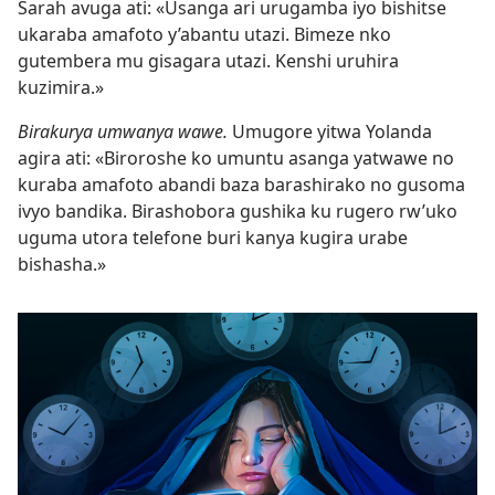
Sarah avuga ati: «Usanga ari urugamba iyo bishitse
ukaraba amafoto y’abantu utazi. Bimeze nko
gutembera mu gisagara utazi. Kenshi uruhira
kuzimira.»
Birakurya umwanya wawe.
Umugore yitwa Yolanda
agira ati: «Biroroshe ko umuntu asanga yatwawe no
kuraba amafoto abandi baza barashirako no gusoma
ivyo bandika. Birashobora gushika ku rugero rw’uko
uguma utora telefone buri kanya kugira urabe
bishasha.»