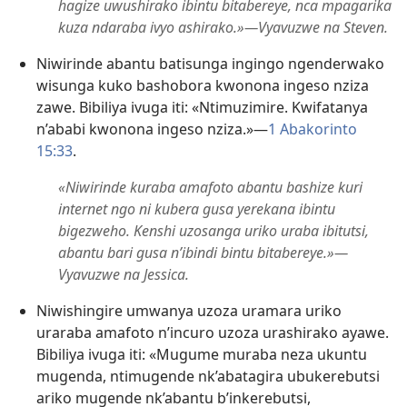
hagize uwushirako ibintu bitabereye, nca mpagarika
kuza ndaraba ivyo ashirako.»​—Vyavuzwe na Steven.
Niwirinde abantu batisunga ingingo ngenderwako
wisunga kuko bashobora kwonona ingeso nziza
zawe. Bibiliya ivuga iti: «Ntimuzimire. Kwifatanya
n’ababi kwonona ingeso nziza.»​—
1 Abakorinto
15:33
.
«Niwirinde kuraba amafoto abantu bashize kuri
internet ngo ni kubera gusa yerekana ibintu
bigezweho. Kenshi uzosanga uriko uraba ibitutsi,
abantu bari gusa n’ibindi bintu bitabereye.»​—
Vyavuzwe na Jessica.
Niwishingire umwanya uzoza uramara uriko
uraraba amafoto n’incuro uzoza urashirako ayawe.
Bibiliya ivuga iti: «Mugume muraba neza ukuntu
mugenda, ntimugende nk’abatagira ubukerebutsi
ariko mugende nk’abantu b’inkerebutsi,