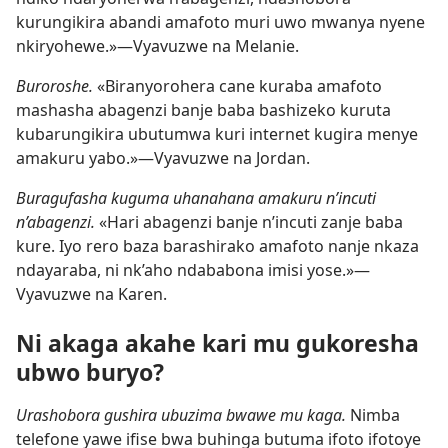
kurungikira abandi amafoto muri uwo mwanya nyene
nkiryohewe.»​—Vyavuzwe na Melanie.
Buroroshe.
«Biranyorohera cane kuraba amafoto
mashasha abagenzi banje baba bashizeko kuruta
kubarungikira ubutumwa kuri internet kugira menye
amakuru yabo.»​—Vyavuzwe na Jordan.
Buragufasha kuguma uhanahana amakuru n’incuti
n’abagenzi.
«Hari abagenzi banje n’incuti zanje baba
kure. Iyo rero baza barashirako amafoto nanje nkaza
ndayaraba, ni nk’aho ndababona imisi yose.»​—
Vyavuzwe na Karen.
Ni akaga akahe kari mu gukoresha
ubwo buryo?
Urashobora gushira ubuzima bwawe mu kaga.
Nimba
telefone yawe ifise bwa buhinga butuma ifoto ifotoye