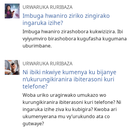
URWARUKA RURIBAZA
Imbuga hwaniro ziriko zingirako
ingaruka izihe?
Imbuga hwaniro zirashobora kukwizizira. Ibi
vyiyumviro birashobora kugufasha kugumana
uburimbane.
URWARUKA RURIBAZA
Ni ibiki nkwiye kumenya ku bijanye
n’ukurungikiranira ibiterasoni kuri
telefone?
Woba uriko uragirwako umukazo wo
kurungikiranira ibiterasoni kuri telefone? Ni
ingaruka izihe ziva ku kubigira? Kwoba ari
ukumenyerana mu vy’urukundo ata co
gutwaye?