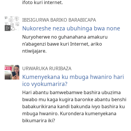
ifoto kuri internet.
IBISIGURWA BARIKO BARABICAPA
Nukoreshe neza ubuhinga bwa none
Nuryoherwe no guhanahana amakuru
n’abagenzi bawe kuri Internet, ariko
ntiwijajare.
URWARUKA RURIBAZA
Kumenyekana ku mbuga hwaniro hari
ico vyokumarira?
Hari abantu bamwebamwe bashira ubuzima
bwabo mu kaga kugira baronke abantu benshi
babakurikirana kandi bakunda ivyo bashira ku
mbuga hwaniro. Kurondera kumenyekana
bikumarira iki?