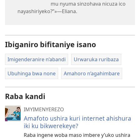
mu nyuma sinzohava nicuza ico
nayashiriyeko?”»​—Eliana.
Ibiganiro bifitaniye isano
Imigenderanire n’abandi
Urwaruka ruribaza
Ubuhinga bwa none
Amahoro n’agahimbare
Raba kandi
IMYIMENYEREZO
Amafoto ushira kuri internet ahishura
iki ku bikwerekeye?
Raba ingene woba maso imbere y’uko ushira