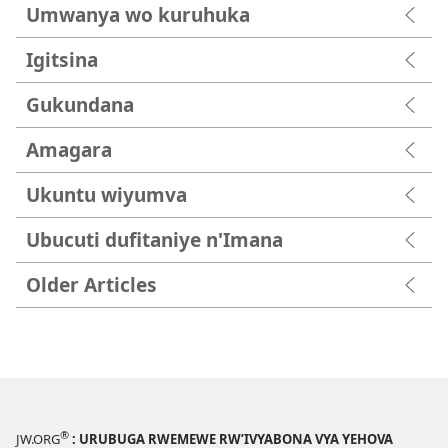
Umwanya wo kuruhuka
Igitsina
Gukundana
Amagara
Ukuntu wiyumva
Ubucuti dufitaniye n'Imana
Older Articles
®
JW.ORG
: URUBUGA RWEMEWE RW’IVYABONA VYA YEHOVA