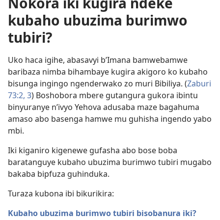
Nokora iki kugira ndeke
kubaho ubuzima burimwo
tubiri?
Uko haca igihe, abasavyi b’Imana bamwebamwe
baribaza nimba bihambaye kugira akigoro ko kubaho
bisunga ingingo ngenderwako zo muri Bibiliya. (
Zaburi
73:2, 3
) Boshobora mbere gutangura gukora ibintu
binyuranye n’ivyo Yehova adusaba maze bagahuma
amaso abo basenga hamwe mu guhisha ingendo yabo
mbi.
Iki kiganiro kigenewe gufasha abo bose boba
baratanguye kubaho ubuzima burimwo tubiri mugabo
bakaba bipfuza guhinduka.
Turaza kubona ibi bikurikira:
Kubaho ubuzima burimwo tubiri bisobanura iki?