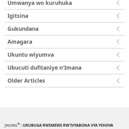
Umwanya wo kuruhuka
Igitsina
Gukundana
Amagara
Ukuntu wiyumva
Ubucuti dufitaniye n'Imana
Older Articles
®
JW.ORG
: URUBUGA RWEMEWE RW’IVYABONA VYA YEHOVA