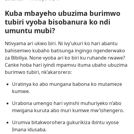
Kuba mbayeho ubuzima burimwo
tubiri vyoba bisobanura ko ndi
umuntu mubi?
Ntivyama ari ukwo biri. Ni ivy’ukuri ko hari abantu
bahisemwo kubaho batisunga ingingo ngenderwako
za Bibiliya. None vyoba ari ko biri ku ruhande rwawe?
Canke hoba hari iyindi mpamvu ituma ubaho ubuzima
burimwo tubiri, nk’akarorero:
Uratinya ko abo mungana babona ko mutameze
kumwe.
Urabona umengo hari vyinshi muhuriyeko n’abo
mwigana kuruta abo muri kumwe mw’ishengero.
Urumva bitakworohera gukurikiza ibintu vyose
Imana idusaba.