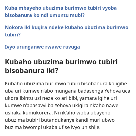
Kuba mbayeho ubuzima burimwo tubiri vyoba
bisobanura ko ndi umuntu mubi?
Nokora iki kugira ndeke kubaho ubuzima burimwo
tubiri?
Ivyo urunganwe rwawe ruvuga
Kubaho ubuzima burimwo tubiri
bisobanura iki?
Kubaho ubuzima burimwo tubiri bisobanura ko igihe
uba uri kumwe n’abo mungana badasenga Yehova uca
ukora ibintu uzi neza ko ari bibi, yamara igihe uri
kumwe n’abasavyi ba Yehova ukigira nk’aho nawe
ushaka kumukorera. Ni nk’aho woba ubayeho
ubuzima bubiri butandukanye kandi muri ubwo
buzima bwompi ukaba ufise ivyo uhishije.