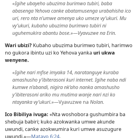
«Igihe ubayeho ubuzima burimwo tubiri, baba
abasenga Yehova canke abatamusenga urabahisha ico
uri, rero nta n’umwe amenya uko umeze vy’ukuri. Mu
vy’ukuri, kubaho ubuzima burimwo tubiri ni
uguhemukira abantu bose.»​—Vyavuzwe na Erin.
Wari ubizi?
Kubaho ubuzima burimwo tubiri, harimwo
no gukora ibintu uzi ko Yehova yanka
uri ukwa
wenyene.
«Igihe nari mfise imyaka 14, naratanguye kuraba
amashusho y’ibiterasoni kuri internet. Igihe naba ndi
kumwe n’abandi, nigira nk’aho nanka amashusho
y’ibiterasoni ariko mu mutima wanje nari nzi ko
ntayanka vy’ukuri.»​—
Vyavuzwe na
Nolan.
Ico Bibiliya ivuga:
«Nta woshobora gushumbira ba
shebuja babiri; kuko azokwanka umwe akunde
uwundi, canke azokwumira kuri umwe asuzugure
uwundi.»​—
Matayo 6:24
.