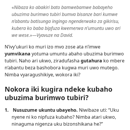
«
Nibaza ko abakiri bato bamwebamwe babayeho
ubuzima burimwo tubiri bumva bisanze bari kumwe
n’abantu batisunga ingingo ngenderwako za gikirisu,
kubera ko baba bipfuza kwemerwa n’umuntu uwo ari
we wese.»​—Vyavuze na David.
N’ivy’ukuri ko muri izo mvo zose ata n’imwe
yumvikana
yotuma umuntu abaho ubuzima burimwo
tubiri. Naho ari ukwo, ziradufasha
gutahura
ko mbere
n’abantu beza bashobora kugwa muri uwo mutego.
Nimba vyaragushikiye, wokora iki?
Nokora iki kugira ndeke kubaho
ubuzima burimwo tubiri?
1.
Nusuzume ukuntu ubayeho.
Niwibaze uti: “Uku
nyene ni ko nipfuza kubaho? Nimba atari ukwo,
ninaguma nigenza uku bizonshikana he?”