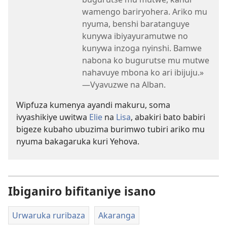
wamengo bariryohera. Ariko mu
nyuma, benshi baratanguye
kunywa ibiyayuramutwe no
kunywa inzoga nyinshi. Bamwe
nabona ko bugurutse mu mutwe
nahavuye mbona ko ari ibijuju.»​
—Vyavuzwe na Alban.
Wipfuza kumenya ayandi makuru, soma
ivyashikiye uwitwa
Elie
na
Lisa
, abakiri bato babiri
bigeze kubaho ubuzima burimwo tubiri ariko mu
nyuma bakagaruka kuri Yehova.
Ibiganiro bifitaniye isano
Urwaruka ruribaza
Akaranga