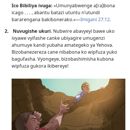
Ico Bibiliya ivuga:
«Umunyabwenge a[ra]bona
icago . . . , abantu batazi utuntu n’utundi
bararengana bakibonerako.»​—
Imigani 27:12
.
2.
Nuvugishe ukuri
. Nubwire abavyeyi bawe uko
ivyawe vyifashe canke ubiyagire umugenzi
ahumuye kandi yubaha amategeko ya Yehova.
Bizobanezereza cane nibabona ko wipfuza yuko
bagufasha. Vyongeye, bizobashimisha kubona
wipfuza gukora ikibereye!