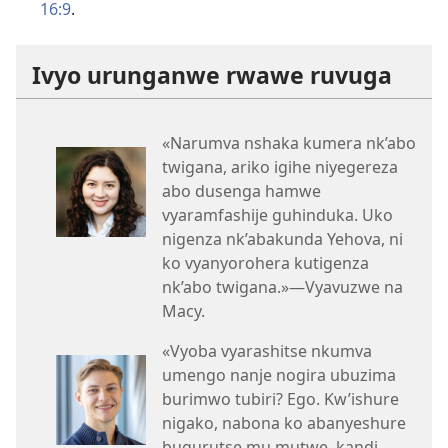
16:9
.
Ivyo urunganwe rwawe ruvuga
«Narumva nshaka kumera nk’abo
twigana, ariko igihe niyegereza
abo dusenga hamwe
vyaramfashije guhinduka. Uko
nigenza nk’abakunda Yehova, ni
ko vyanyorohera kutigenza
nk’abo twigana.»​—Vyavuzwe na
Macy.
«Vyoba vyarashitse nkumva
umengo nanje nogira ubuzima
burimwo tubiri? Ego. Kw’ishure
nigako, nabona ko abanyeshure
bugurutse mu mutwe, kandi