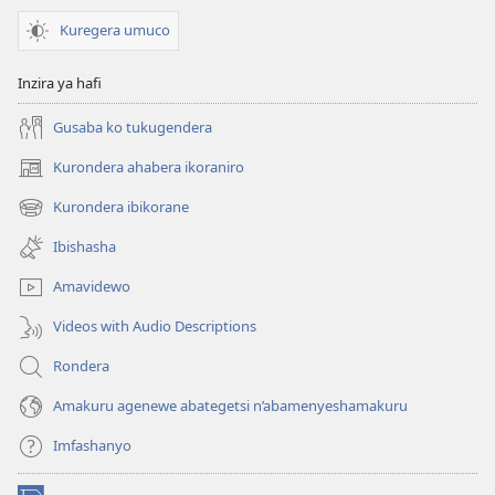
Kuregera umuco
Inzira ya hafi
Gusaba ko tukugendera
Kurondera ahabera ikoraniro
(opens
new
Kurondera ibikorane
(opens
window)
new
Ibishasha
window)
Amavidewo
Videos with Audio Descriptions
Rondera
Amakuru agenewe abategetsi n’abamenyeshamakuru
Imfashanyo