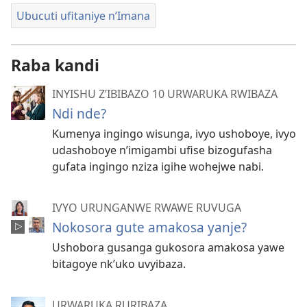
Ubucuti ufitaniye n’Imana
Raba kandi
INYISHU Z’IBIBAZO 10 URWARUKA RWIBAZA
Ndi nde?
Kumenya ingingo wisunga, ivyo ushoboye, ivyo
udashoboye n’imigambi ufise bizogufasha
gufata ingingo nziza igihe wohejwe nabi.
IVYO URUNGANWE RWAWE RUVUGA
Nokosora gute amakosa yanje?
Ushobora gusanga gukosora amakosa yawe
bitagoye nk’uko uvyibaza.
URWARUKA RURIBAZA