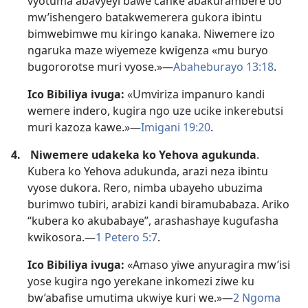
vyotuma abavyeyi bawe canke abakurambere bo
mw’ishengero batakwemerera gukora ibintu
bimwebimwe mu kiringo kanaka. Niwemere izo
ngaruka maze wiyemeze kwigenza «mu buryo
bugororotse muri vyose.»​—
Abaheburayo 13:18
.
Ico Bibiliya ivuga:
«Umviriza impanuro kandi
wemere indero, kugira ngo uze ucike inkerebutsi
muri kazoza kawe.»​—
Imigani 19:20
.
4.
Niwemere udakeka ko Yehova agukunda
.
Kubera ko Yehova adukunda, arazi neza ibintu
vyose dukora. Rero, nimba ubayeho ubuzima
burimwo tubiri, arabizi kandi biramubabaza. Ariko
“kubera ko akubabaye”, arashashaye kugufasha
kwikosora.​—
1 Petero 5:7
.
Ico Bibiliya ivuga:
«Amaso yiwe anyuragira mw’isi
yose kugira ngo yerekane inkomezi ziwe ku
bw’abafise umutima ukwiye kuri we.»​—
2 Ngoma