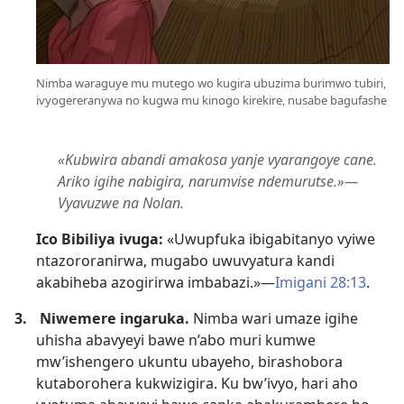
Nimba waraguye mu mutego wo kugira ubuzima burimwo tubiri,
ivyogereranywa no kugwa mu kinogo kirekire, nusabe bagufashe
«Kubwira abandi amakosa yanje vyarangoye cane.
Ariko igihe nabigira, narumvise ndemurutse.»​—
Vyavuzwe na Nolan.
Ico Bibiliya ivuga:
«Uwupfuka ibigabitanyo vyiwe
ntazororanirwa, mugabo uwuvyatura kandi
akabiheba azogirirwa imbabazi.»​—
Imigani 28:13
.
3.
Niwemere ingaruka.
Nimba wari umaze igihe
uhisha abavyeyi bawe n’abo muri kumwe
mw’ishengero ukuntu ubayeho, birashobora
kutaborohera kukwizigira. Ku bw’ivyo, hari aho