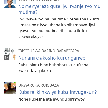
Nomenyereza gute ijwi ryanje ryo mu
mutima?
Ijwi ryawe ryo mu mutima rirerekana ukuntu
umeze be n’ivyo ubona ko bihambaye. Ijwi
ryawe ryo mu mutima rihishura iki ku
bikwerekeye?
IBISIGURWA BARIKO BARABICAPA
Nunanire akosho k’urunganwe!
Raba ibintu bine bishobora kugufasha
kwirinda agakuku.
URWARUKA RURIBAZA
Kubera iki nkwiye kuba imvugakuri?
None kubesha nta nyungu birimwo?