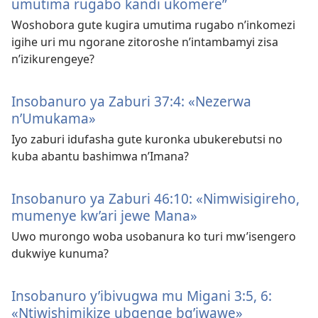
umutima rugabo kandi ukomere”
Woshobora gute kugira umutima rugabo n’inkomezi
igihe uri mu ngorane zitoroshe n’intambamyi zisa
n’izikurengeye?
Insobanuro ya Zaburi 37:4: «Nezerwa
n’Umukama»
Iyo zaburi idufasha gute kuronka ubukerebutsi no
kuba abantu bashimwa n’Imana?
Insobanuro ya Zaburi 46:10: «Nimwisigireho,
mumenye kw’ari jewe Mana»
Uwo murongo woba usobanura ko turi mw’isengero
dukwiye kunuma?
Insobanuro y’ibivugwa mu Migani 3:5, 6:
«Ntiwishimikize ubgenge bg’iwawe»