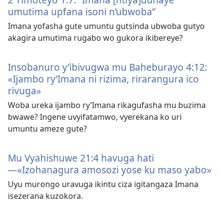
umutima upfana isoni n’ubwoba”
Imana yofasha gute umuntu gutsinda ubwoba gutyo
akagira umutima rugabo wo gukora ikibereye?
Insobanuro y’ibivugwa mu Baheburayo 4:12:
«Ijambo ry’Imana ni rizima, rirarangura ico
rivuga»
Woba ureka ijambo ry’Imana rikagufasha mu buzima
bwawe? Ingene uvyifatamwo, vyerekana ko uri
umuntu ameze gute?
Mu Vyahishuwe 21:4 havuga hati
—«Izohanagura amosozi yose ku maso yabo»
Uyu murongo uravuga ikintu ciza igitangaza Imana
isezerana kuzokora.