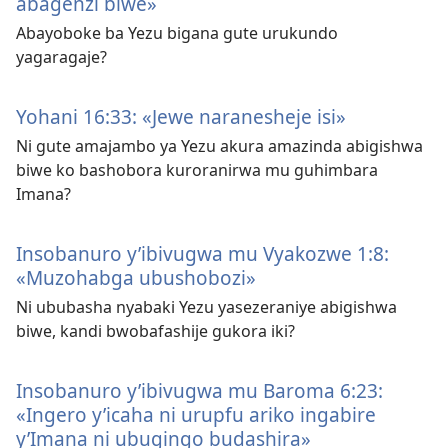
abagenzi biwe»
Abayoboke ba Yezu bigana gute urukundo
yagaragaje?
Yohani 16:33: «Jewe naranesheje isi»
Ni gute amajambo ya Yezu akura amazinda abigishwa
biwe ko bashobora kuroranirwa mu guhimbara
Imana?
Insobanuro y’ibivugwa mu Vyakozwe 1:8:
«Muzohabga ubushobozi»
Ni ububasha nyabaki Yezu yasezeraniye abigishwa
biwe, kandi bwobafashije gukora iki?
Insobanuro y’ibivugwa mu Baroma 6:23:
«Ingero y’icaha ni urupfu ariko ingabire
y’Imana ni ubugingo budashira»