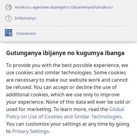
Amakuru agenewe abategetsi n’abamenyeshamakuru
Imfashanyo
Intererano
(opens
new
window)
Icegeranyo c'ibitabu co kuri internet ca Watchtower
Gutunganya ibijanye no kugumya ibanga
(opens
new
®
JW Hub
To provide you with the best possible experience, we
window)
(opens
use cookies and similar technologies. Some cookies
new
®
JW Library
window)
are necessary to make our website work and cannot
be refused. You can accept or decline the use of
®
Watchtower Library
additional cookies, which we use only to improve
your experience. None of this data will ever be sold or
used for marketing. To learn more, read the
Global
Policy on Use of Cookies and Similar Technologies
.
Copyright
© 2026 Watch Tower Bible and Tract Society of Pennsylvania.
You can customize your settings at any time by going
AMATEGEKO AGENGA IKORESHWA
|
IBIJANYE NO KUGUMYA IBANGA
to
Privacy Settings
.
|
PRIVACY SETTINGS