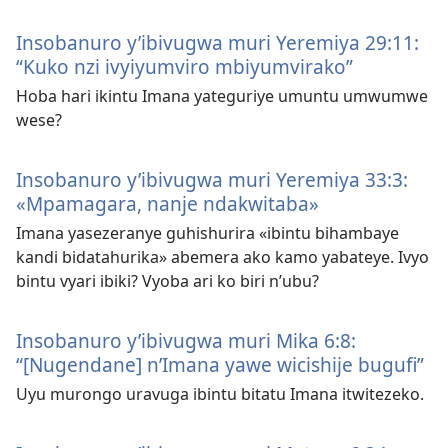
Insobanuro y’ibivugwa muri Yeremiya 29:11:
“Kuko nzi ivyiyumviro mbiyumvirako”
Hoba hari ikintu Imana yateguriye umuntu umwumwe
wese?
Insobanuro y’ibivugwa muri Yeremiya 33:3:
«Mpamagara, nanje ndakwitaba»
Imana yasezeranye guhishurira «ibintu bihambaye
kandi bidatahurika» abemera ako kamo yabateye. Ivyo
bintu vyari ibiki? Vyoba ari ko biri n’ubu?
Insobanuro y’ibivugwa muri Mika 6:8:
“[Nugendane] n’Imana yawe wicishije bugufi”
Uyu murongo uravuga ibintu bitatu Imana itwitezeko.