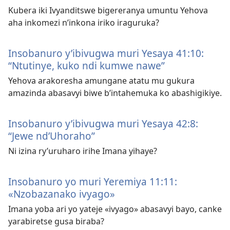
Kubera iki Ivyanditswe bigereranya umuntu Yehova
aha inkomezi n’inkona iriko iraguruka?
Insobanuro y’ibivugwa muri Yesaya 41:10:
“Ntutinye, kuko ndi kumwe nawe”
Yehova arakoresha amungane atatu mu gukura
amazinda abasavyi biwe b’intahemuka ko abashigikiye.
Insobanuro y’ibivugwa muri Yesaya 42:8:
“Jewe nd’Uhoraho”
Ni izina ry’uruharo irihe Imana yihaye?
Insobanuro yo muri Yeremiya 11:11:
«Nzobazanako ivyago»
Imana yoba ari yo yateje «ivyago» abasavyi bayo, canke
yarabiretse gusa biraba?