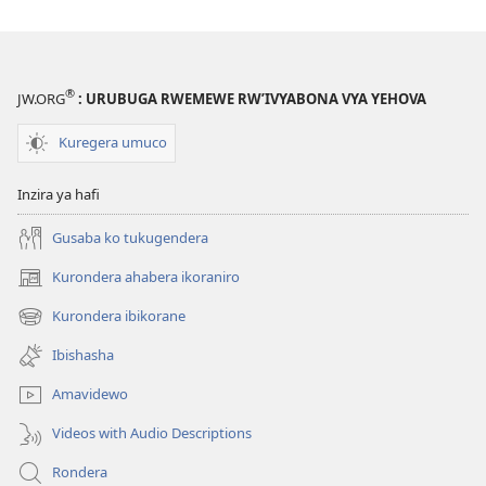
®
JW.ORG
: URUBUGA RWEMEWE RW’IVYABONA VYA YEHOVA
Kuregera umuco
Inzira ya hafi
Gusaba ko tukugendera
Kurondera ahabera ikoraniro
(opens
new
Kurondera ibikorane
(opens
window)
new
Ibishasha
window)
Amavidewo
Videos with Audio Descriptions
Rondera