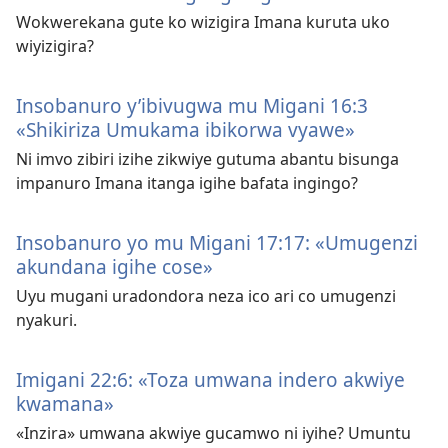
Wokwerekana gute ko wizigira Imana kuruta uko
wiyizigira?
Insobanuro y’ibivugwa mu Migani 16:3
«Shikiriza Umukama ibikorwa vyawe»
Ni imvo zibiri izihe zikwiye gutuma abantu bisunga
impanuro Imana itanga igihe bafata ingingo?
Insobanuro yo mu Migani 17:17: «Umugenzi
akundana igihe cose»
Uyu mugani uradondora neza ico ari co umugenzi
nyakuri.
Imigani 22:6: «Toza umwana indero akwiye
kwamana»
«Inzira» umwana akwiye gucamwo ni iyihe? Umuntu