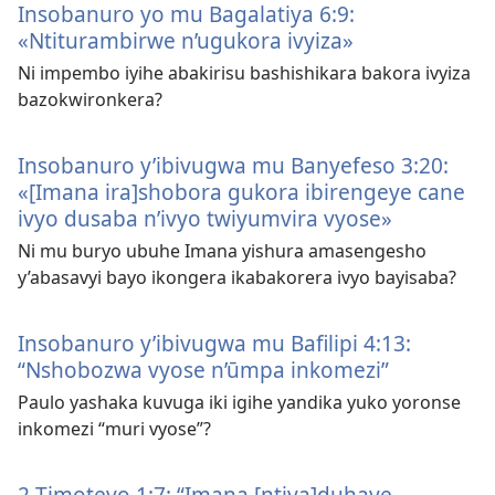
Insobanuro yo mu Bagalatiya 6:9:
«Ntiturambirwe n’ugukora ivyiza»
Ni impembo iyihe abakirisu bashishikara bakora ivyiza
bazokwironkera?
Insobanuro y’ibivugwa mu Banyefeso 3:20:
«[Imana ira]shobora gukora ibirengeye cane
ivyo dusaba n’ivyo twiyumvira vyose»
Ni mu buryo ubuhe Imana yishura amasengesho
y’abasavyi bayo ikongera ikabakorera ivyo bayisaba?
Insobanuro y’ibivugwa mu Bafilipi 4:13:
“Nshobozwa vyose n’ūmpa inkomezi”
Paulo yashaka kuvuga iki igihe yandika yuko yoronse
inkomezi “muri vyose”?
2 Timoteyo 1:7: “Imana [ntiya]duhaye