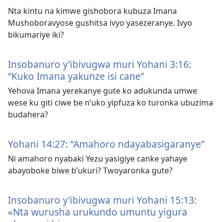
Nta kintu na kimwe gishobora kubuza Imana
Mushoboravyose gushitsa ivyo yasezeranye. Ivyo
bikumariye iki?
Insobanuro y’ibivugwa muri Yohani 3:16:
“Kuko Imana yakunze isi cane”
Yehova Imana yerekanye gute ko adukunda umwe
wese ku giti ciwe be n’uko yipfuza ko turonka ubuzima
budahera?
Yohani 14:27: “Amahoro ndayabasigaranye”
Ni amahoro nyabaki Yezu yasigiye canke yahaye
abayoboke biwe b’ukuri? Twoyaronka gute?
Insobanuro y’ibivugwa muri Yohani 15:13:​
«Nta wurusha urukundo umuntu yigura