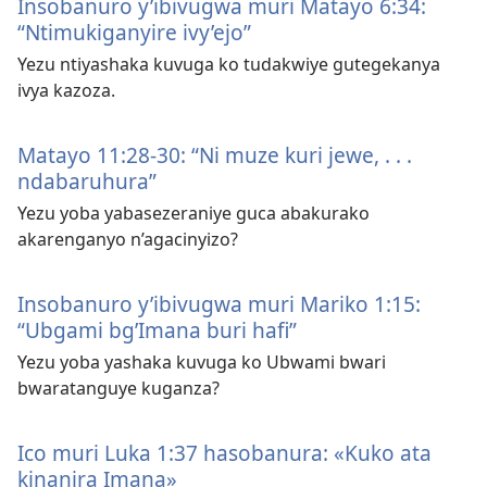
Insobanuro y’ibivugwa muri Matayo 6:34:
“Ntimukiganyire ivy’ejo”
Yezu ntiyashaka kuvuga ko tudakwiye gutegekanya
ivya kazoza.
Matayo 11:28-30: “Ni muze kuri jewe, . . .
ndabaruhura”
Yezu yoba yabasezeraniye guca abakurako
akarenganyo n’agacinyizo?
Insobanuro y’ibivugwa muri Mariko 1:15:
“Ubgami bg’Imana buri hafi”
Yezu yoba yashaka kuvuga ko Ubwami bwari
bwaratanguye kuganza?
Ico muri Luka 1:37 hasobanura: «Kuko ata
kinanira Imana»