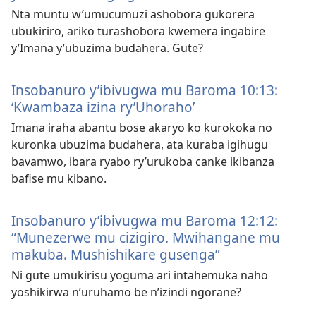
Nta muntu w’umucumuzi ashobora gukorera
ubukiriro, ariko turashobora kwemera ingabire
y’Imana y’ubuzima budahera. Gute?
Insobanuro y’ibivugwa mu Baroma 10:13:
‘Kwambaza izina ry’Uhoraho’
Imana iraha abantu bose akaryo ko kurokoka no
kuronka ubuzima budahera, ata kuraba igihugu
bavamwo, ibara ryabo ry’urukoba canke ikibanza
bafise mu kibano.
Insobanuro y’ibivugwa mu Baroma 12:12:
“Munezerwe mu cizigiro. Mwihangane mu
makuba. Mushishikare gusenga”
Ni gute umukirisu yoguma ari intahemuka naho
yoshikirwa n’uruhamo be n’izindi ngorane?