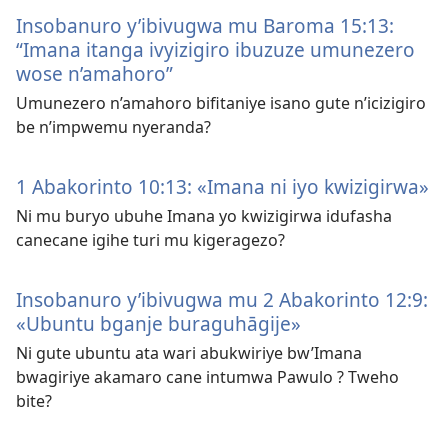
Insobanuro y’ibivugwa mu Baroma 15:13:
“Imana itanga ivyizigiro ibuzuze umunezero
wose n’amahoro”
Umunezero n’amahoro bifitaniye isano gute n’icizigiro
be n’impwemu nyeranda?
1 Abakorinto 10:13: «Imana ni iyo kwizigirwa»
Ni mu buryo ubuhe Imana yo kwizigirwa idufasha
canecane igihe turi mu kigeragezo?
Insobanuro y’ibivugwa mu 2 Abakorinto 12:9:
«Ubuntu bganje buraguhāgije»
Ni gute ubuntu ata wari abukwiriye bw’Imana
bwagiriye akamaro cane intumwa Pawulo ? Tweho
bite?