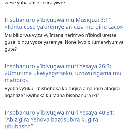
wese yoba afise inzira yiwe?
Insobanuro y’ibivugwa mu Musiguzi 3:11
«Ikintu cose yakiremye ari ciza mu gihe caco»
Mu bikorwa vyiza vy’Imana harimwo n’ibindi uretse
gusa ibintu vyose yaremye. None ivyo bituma wiyumva
gute?
Insobanuro y’ibivugwa muri Yesaya 26:3​:
«Umutima ukwiyegetseko, uzowuzigama mu
mahoro»
Vyoba vy’ukuri bishoboka ko tugira amahoro atagira
agahaze? Kwiheka ku Mana bisobanura iki?
Insobanuro y’ibivugwa muri Yesaya 40:31:
“Abizigira Yehova bazosubira kugira
ububasha”