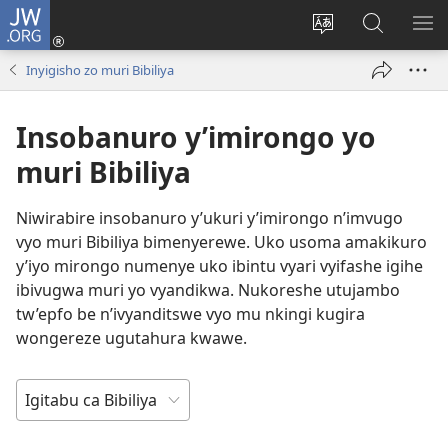
JW.ORG
Injira
(opens
Hindura
Ronderer
ER
new
ururimi
muri
IB
Inyigisho zo muri Bibiliya
window)
JW.ORG
Insobanuro y’imirongo yo
muri Bibiliya
Niwirabire insobanuro y’ukuri y’imirongo n’imvugo
vyo muri Bibiliya bimenyerewe. Uko usoma amakikuro
y’iyo mirongo numenye uko ibintu vyari vyifashe igihe
ibivugwa muri yo vyandikwa. Nukoreshe utujambo
tw’epfo be n’ivyanditswe vyo mu nkingi kugira
wongereze ugutahura kwawe.