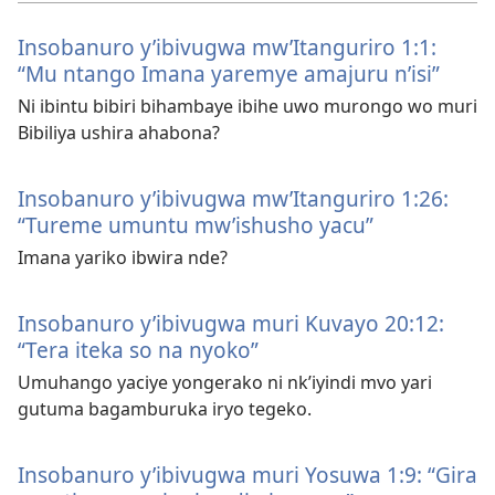
Insobanuro y’ibivugwa mw’Itanguriro 1:1:
“Mu ntango Imana yaremye amajuru n’isi”
Ni ibintu bibiri bihambaye ibihe uwo murongo wo muri
Bibiliya ushira ahabona?
Insobanuro y’ibivugwa mw’Itanguriro 1:26:
“Tureme umuntu mw’ishusho yacu”
Imana yariko ibwira nde?
Insobanuro y’ibivugwa muri Kuvayo 20:12:
“Tera iteka so na nyoko”
Umuhango yaciye yongerako ni nk’iyindi mvo yari
gutuma bagamburuka iryo tegeko.
Insobanuro y’ibivugwa muri Yosuwa 1:9: “Gira