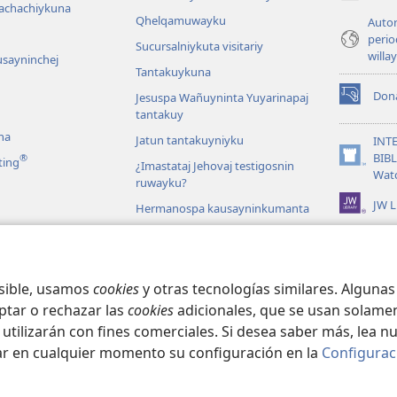
achachiykuna
Qhelqamuwayku
Autor
perio
Sucursalniykuta visitariy
willa
usayninchej
Tantakuykuna
Don
Jesuspa Wañuyninta Yuyarinapaj
(opens
tantakuy
new
na
window)
Jatun tantakuyniyku
INT
BIB
®
ting
¿Imastataj Jehovaj testigosnin
(opens
Wat
ruwayku?
new
window)
JW L
Hermanospa kausayninkumanta
Mundontinpi
tuaciones
ekusqanmanta
osible, usamos
cookies
y otras tecnologías similares. Alguna
ptar o rechazar las
cookies
adicionales, que se usan solamen
 utilizarán con fines comerciales. Si desea saber más, lea n
ar en cualquier momento su configuración en la
Configurac
ct Society of Pennsylvania.
CONDICIONES DE USO
|
POLÍTICA DE PRIVA