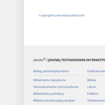
Copyrights para esta publicación
®
JW.ORG
/ JEHOVAJ TESTIGOSNINPA INTERNETP
Bibliaj yachachiykunasnin
Publicacione
Bibliamanta tapuykuna
Biblias
Versiculosmanta sutʼinchaykuna
Libros
Bibliamanta yachakuy
Folletos
Bibliata estudianapaj yanapas
Tratadoswan