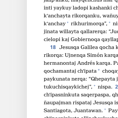
jallpʼanku, mayqenchus mar 
inti yaykuy ladopi kashanki c
kʼanchayta rikorqanku, wañuy
+
+
kʼanchay
rikhurimorqa”,
ni
jinata willayta qallarerqa: “
cielopi kaj Gobiernoqa qaylla
18
Jesusqa Galilea qocha 
rikorqa: Ujnenqa Simón karqa
hermanontaj Andrés karqa. P
*
qochamantaj chʼipata
choqa
paykunata nerqa: “Qhepayta j
+
tukuchisqaykichej”,
nispa.
chʼipasninkuta saqerpaspa, q
ñaupajman rispataj Jesusqa 
+
Santiagota, Juantawan.
Pay