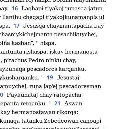
qochaman rej ñanpi, Jordán mayumanta
16
hay.
Laqhapi tiyakoj runasqa jatun
 llanthu cheqapi tiyakojkunamanpis uj
17
spa.
Jesusqa chaymantapacha kay
Juchasniykichejmanta pesachikuychej,
+
piña kashan”,
nispa.
kantunta rishaspa, iskay hermanosta
+
, pitachus Pedro ninku chay,
aykunaqa pescadores karqanku,
19
+
ykusharqanku.
Jesustaj
amuychej, runa japʼej pescadoresman
20
Paykunataj chay ratopacha
21
+
hepanta rerqanku.
Aswan
iskay hermanostawan rikorqa:
kunaqa tatanku Zebedeowan canoapi
+