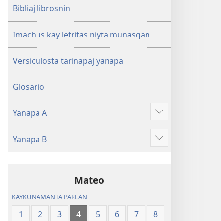
Bibliaj librosnin
Imachus kay letritas niyta munasqan
Versiculosta tarinapaj yanapa
Glosario
Yanapa A
Show
more
Yanapa B
Show
more
Mateo
KAYKUNAMANTA PARLAN
1
2
3
4
5
6
7
8