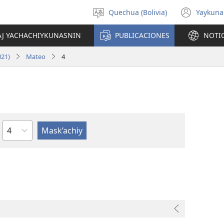
Quechua (Bolivia)
Yaykuna
Select
(ope
language
new
AJ YACHACHIYKUNASNIN
PUBLICACIONES
NOTI
wind
021)
Mateo
4
Capítulo