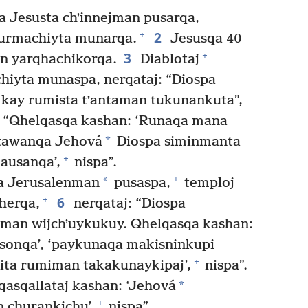
a Jesusta chʼinnejman pusarqa,
2
+
 urmachiyta munarqa.
Jesusqa 40
3
+
an yarqhachikorqa.
Diablotaj
hiyta munaspa, nerqataj: “Diospa
 kay rumista tʼantaman tukunankuta”,
: “Qhelqasqa kashan: ‘Runaqa mana
*
stawanqa Jehová
Diospa siminmanta
+
kausanqa’,
nispa”.
+
*
a Jerusalenman
pusaspa,
temploj
6
+
herqa,
nerqataj: “Diospa
man wijchʼuykukuy. Qhelqasqa kashan:
sonqa’, ‘paykunaqa makisninkupi
+
ita rumiman takakunaykipaj’,
nispa”.
*
qasqallataj kashan: ‘Jehová
+
 churankichu’,
nispa”.