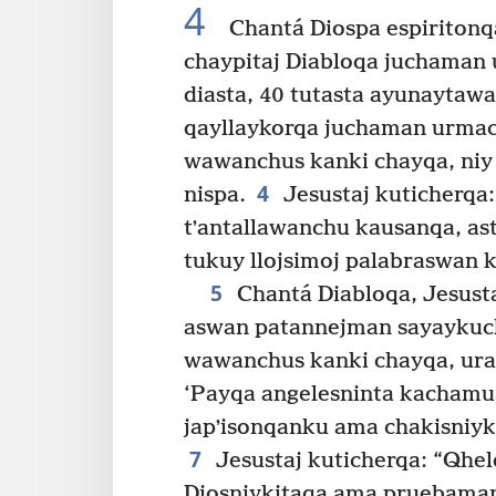
4
Chantá Diospa espiritonq
chaypitaj Diabloqa juchaman
diasta, 40 tutasta ayunaytaw
qayllaykorqa juchaman urmac
wawanchus kanki chayqa, niy
4
nispa.
Jesustaj kuticherqa
tʼantallawanchu kausanqa, a
tukuy llojsimoj palabraswan 
5
Chantá Diabloqa, Jesust
aswan patannejman sayaykuc
wawanchus kanki chayqa, ura
‘Payqa angelesninta kachamu
japʼisonqanku ama chakisniyk
7
Jesustaj kuticherqa: “Qhel
Diosniykitaqa ama pruebaman