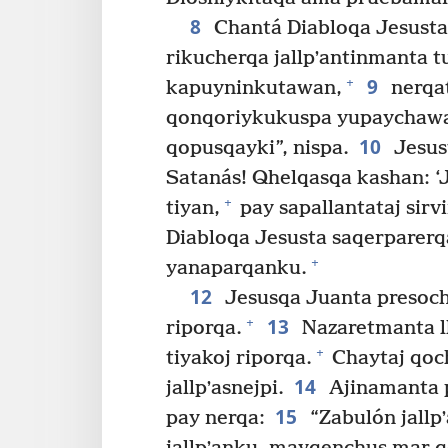
8
Chantá Diabloqa Jesusta
rikucherqa jallpʼantinmanta t
9
+
kapuyninkutawan,
nerqat
qonqoriykukuspa yupaychawan
10
qopusqayki”, nispa.
Jesust
Satanás! Qhelqasqa kashan: ‘
+
tiyan,
pay sapallantataj sirvi
Diabloqa Jesusta saqerparerq
+
yanaparqanku.
12
Jesusqa Juanta presoch
13
+
riporqa.
Nazaretmanta l
+
tiyakoj riporqa.
Chaytaj qoch
14
jallpʼasnejpi.
Ajinamanta p
15
pay nerqa:
“Zabulón jallpʼ