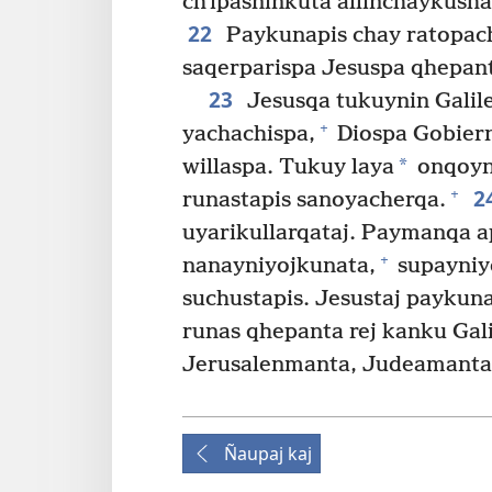
chʼipasninkuta allinchaykusha
22
Paykunapis chay ratopac
saqerparispa Jesuspa qhepant
23
Jesusqa tukuynin Galil
+
yachachispa,
Diospa Gobier
*
willaspa. Tukuy laya
onqoyni
2
+
runastapis sanoyacherqa.
uyarikullarqataj. Paymanqa a
+
nanayniyojkunata,
supayniy
suchustapis. Jesustaj paykun
runas qhepanta rej kanku Gal
Jerusalenmanta, Judeamanta
Ñaupaj kaj