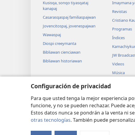
Kusisqa, sonqo tiyasqataj
Imaymana y
kanapaj
Revistas
Casarasqaspaj familiaspajwan
Cristiano Ka
Jovencitospaj, jovenespajwan
Programas
Wawaspaj
Índices
Diospi creeymanta
Kamachiyku
Bibliawan cienciawan
JW Broadcas
Bibliawan historiawan
Videos
Música
Grabasqa ac
Configuración de privacidad
Bibliata le
actuaciones
Para que usted tenga la mejor experiencia p
funcione, y no se pueden rechazar. Puede ace
Estos datos nunca se pondrán a la venta ni se
otras tecnologías
. También puede personaliz
Copyright
© 2026 Watch Tower Bible and Tra