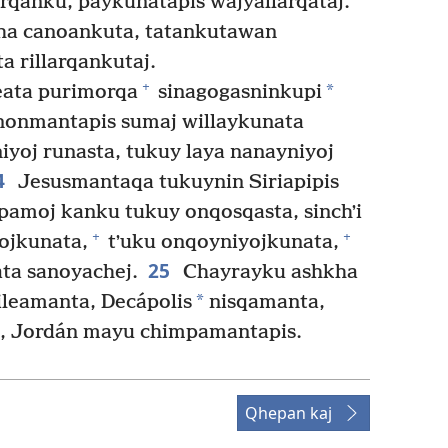
rqanku, paykunatapis wajyallarqataj.
ha canoankuta, tatankutawan
a rillarqankutaj.
+
*
eata purimorqa
sinagogasninkupi
nonmantapis sumaj willaykunata
yoj runasta, tukuy laya nanayniyoj
4
Jesusmantaqa tukuynin Siriapipis
pamoj kanku tukuy onqosqasta, sinchʼi
+
+
ojkunata,
tʼuku onqoyniyojkunata,
25
ata sanoyachej.
Chayrayku ashkha
*
ileamanta, Decápolis
nisqamanta,
, Jordán mayu chimpamantapis.
Qhepan kaj