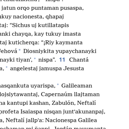
 jatun orqo puntaman pusaspa,
ukuy nacionesta, qhapaj
aj: “Sichus uj kutillatapis
ki chayqa, kay tukuy imasta
aj kuticherqa: “¡Riy kaymanta
*
Jehová
Diosniykita yupaychanayki
11
+
nayki tiyan’,
nispa”.
Chantá
+
a,
angelestaj jamuspa Jesusta
+
asqankuta uyarispa,
Galileaman
lojsiytawantaj, Capernaúm llajtaman
a kantupi kashan, Zabulón, Neftalí
rofeta Isaiaspa nisqan juntʼakunanpaj,
a, Neftalí jallpʼa: Nacionespa Galilea