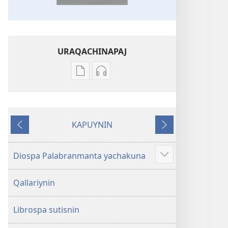
URAQACHINAPAJ
Publicacionta
Grabasqata
uraqachinapaj
uraqachinapaj
Biblia
Biblia
Diospa
Diospa
KAPUYNIN
Palabran
Palabran
Ñaupaj
Qhepan
kaj
kaj
Diospa Palabranmanta yachakuna
Show
more
Qallariynin
Librospa sutisnin