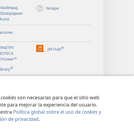
idadespaj,
Yanapa
distaspajwan
ykuna
aciones
ERNETPI
®
JW Hub
(opens
LIOTECA
new
chtower™
window)
®
ibrary
s
cookies
son necesarias para que el sitio web
te para mejorar la experiencia del usuario.
uestra
Política global sobre el uso de
cookies
y
ión de privacidad
.
CIDAD
|
CONFIGURACIÓN DE PRIVACIDAD