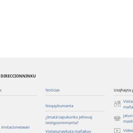
I DIRECCIONNINKU
s
Noticias
Usqhayta 
Visit
Noqaykumanta
maña
Jatun
¿Imatá tapukunku Jehovaj
(opens
mask
testigosninmanta?
new
 invitacioneswan
Vide
Visitasunaykuta mañakuy
window)