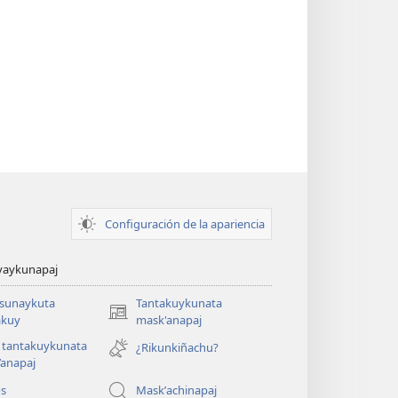
Configuración de la apariencia
yaykunapaj
asunaykuta
Tantakuykunata
(opens
kuy
mask'anapaj
new
 tantakuykunata
¿Rikunkiñachu?
window)
’anapaj
os
Maskʼachinapaj