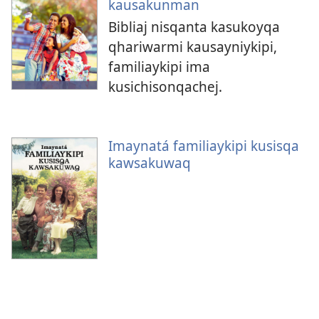
kausakunman
Bibliaj nisqanta kasukoyqa
qhariwarmi kausayniykipi,
familiaykipi ima
kusichisonqachej.
Imaynatá familiaykipi kusisqa
kawsakuwaq