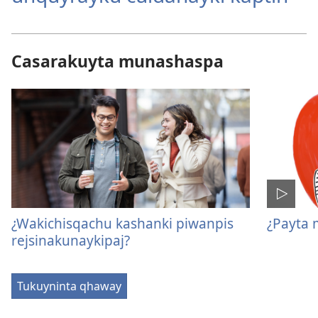
Casarakuyta munashaspa
¿Wakichisqachu kashanki piwanpis
¿Payta
rejsinakunaykipaj?
Tukuyninta qhaway