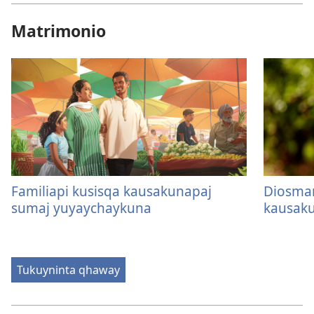
Matrimonio
Familiapi kusisqa kausakunapaj
Diosman
sumaj yuyaychaykuna
kausaku
Tukuyninta qhaway