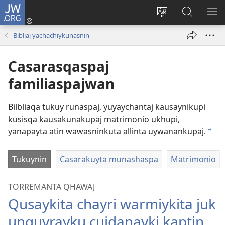
JW.ORG
Yaykunapaj
(opens
Change
JW.ORG
AJ
new
site
nisqapi
KI
Bibliaj yachachiykunasnin
window)
language
maskʼachi
Casarasqaspaj
familiaspajwan
Bilbliaqa tukuy runaspaj, yuyaychantaj kausaynikupi
kusisqa kausakunakupaj matrimonio ukhupi,
yanapayta atin wawasninkuta allinta uywanankupaj.
a
Tukuynin
Casarakuyta munashaspa
Matrimonio
TORREMANTA QHAWAJ
Qusaykita chayri warmiykita juk
unquyrayku cuidanayki kaptin