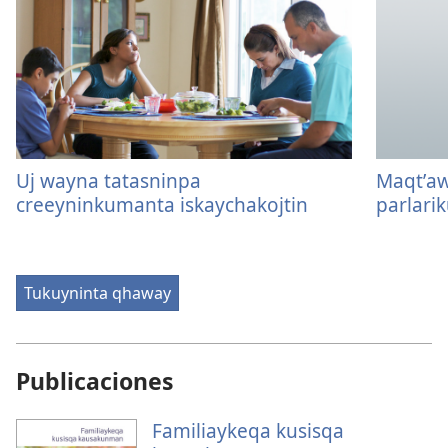
Uj wayna tatasninpa
Maqtʼaw
creeyninkumanta iskaychakojtin
parlari
Tukuyninta qhaway
Publicaciones
Familiaykeqa kusisqa