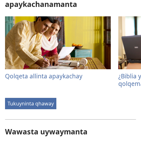
apaykachanamanta
Qolqeta allinta apaykachay
¿Bibli
qolqema
Tukuyninta qhaway
Wawasta uywaymanta