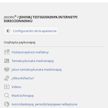
®
JW.ORG
/ JEHOVAJ TESTIGOSNINPA INTERNETPI
DIRECCIONNINKU
Configuración de la apariencia
Usqhayta yaykunapaj
Visitasunaykuta mañakuy
Tantakuykunata mask'anapaj
(opens
new
Jatun tantakuykunata mask’anapaj
(opens
window)
new
¿Rikunkiñachu?
window)
Videos
Maskʼachinapaj
Autoridadespaj, periodistaspajwan willaykuna