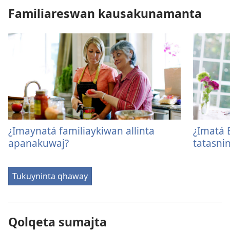
Familiareswan kausakunamanta
¿Imaynatá familiaykiwan allinta
¿Imatá 
apanakuwaj?
tatasni
Tukuyninta qhaway
Qolqeta sumajta