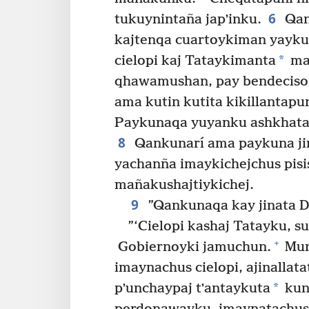
6
tukuynintaña japʼinku.
Qan
kajtenqa cuartoykiman yayku
*
cielopi kaj Tataykimanta
ma
qhawamushan, pay bendeciso
ama kutin kutita kikillantapu
Paykunaqa yuyanku ashkhata 
8
Qankunarí ama paykuna jin
yachanña imaykichejchus pisi
mañakushajtiykichej.
9
”Qankunaqa kay jinata 
”‘Cielopi kashaj Tatayku, su
+
Gobiernoyki jamuchun.
Mun
imaynachus cielopi, ajinallatat
*
pʼunchaypaj tʼantaykuta
kun