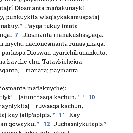
tajrí Diosmanta mañakunayki
y, punkuykita wisqʼaykakamuspataj
+
ñakuy.
Payqa tukuy imata
7
nqa.
Diosmanta mañakushaspaqa,
ni niychu nacionesmanta runas jinaqa.
parlaspa Dioswan uyarichikunankuta.
a kaychejchu. Tataykichejqa
+
sqanta,
manaraj paymanta
+
Diosmanta mañakuychej:
10
+
+
*
tiyki
jatunchasqa kachun.
+
ayniykitaj
ruwasqa kachun,
11
+
aj kay jallpʼapipis.
Kay
12
+
*
an qowayku.
Juchasniykutapis