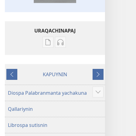
URAQACHINAPAJ
Publicacionta
Grabasqata
uraqachinapaj
uraqachinapaj
Biblia
Biblia
Diospa
Diospa
KAPUYNIN
Palabran
Palabran
Ñaupaj
Qhepan
kaj
kaj
Diospa Palabranmanta yachakuna
Show
more
Qallariynin
Librospa sutisnin