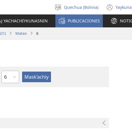
Quechua (Bolivia)
Yaykuna
Select
(ope
language
new
AJ YACHACHIYKUNASNIN
PUBLICACIONES
NOTI
wind
021)
Mateo
6
Capítulo