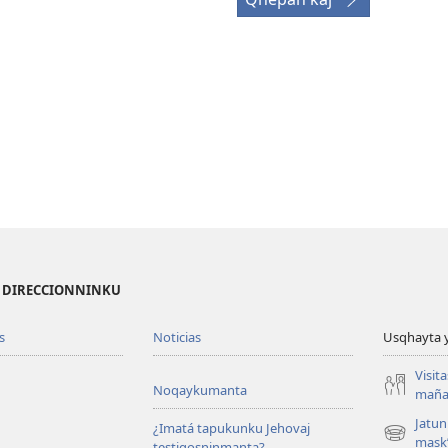
I DIRECCIONNINKU
s
Noticias
Usqhayta 
Visit
Noqaykumanta
maña
Jatun
¿Imatá tapukunku Jehovaj
(opens
mask
testigosninmanta?