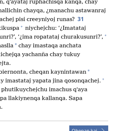
 qʼayataj ruphachisqa kanqa, chay
challichin chayqa, ¿manachu astawanraj
31
chej pisi creeyniyoj runas?
+
kikuspa
niychejchu: ‘¿Imatataj
+
unri?’, ‘¿ima ropatataj churakusunri?’,
*
aslla
chay imastaqa anchata
kichejqa yachanña chay tukuy
jta.
*
biernonta, cheqan kaynintawan
+
y imastataj yapata jina qosonqachej.
 phutikuychejchu imachus qʼaya
pa llakiynenqa kallanqa. Sapa
.
Qhepan kaj