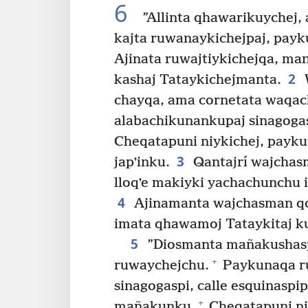
6
”Allinta qhawarikuychej,
kajta ruwanaykichejpaj, pay
Ajinata ruwajtiykichejqa, mana
2
kashaj Tataykichejmanta.
chayqa, ama cornetata waqac
alabachikunankupaj sinagogasp
Cheqatapuni niykichej, payku
3
japʼinku.
Qantajrí wajchas
lloqʼe makiyki yachachunchu
4
Ajinamanta wajchasman qos
imata qhawamoj Tataykitaj k
5
”Diosmanta mañakushaspa
+
ruwaychejchu.
Paykunaqa ru
sinagogaspi, calle esquinasp
+
mañakunku.
Cheqatapuni ni