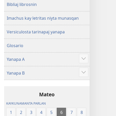
Bibliaj librosnin
Imachus kay letritas niyta munasqan
Versiculosta tarinapaj yanapa
Glosario
Yanapa A
Show
more
Yanapa B
Show
more
Mateo
KAYKUNAMANTA PARLAN
1
2
3
4
5
6
7
8