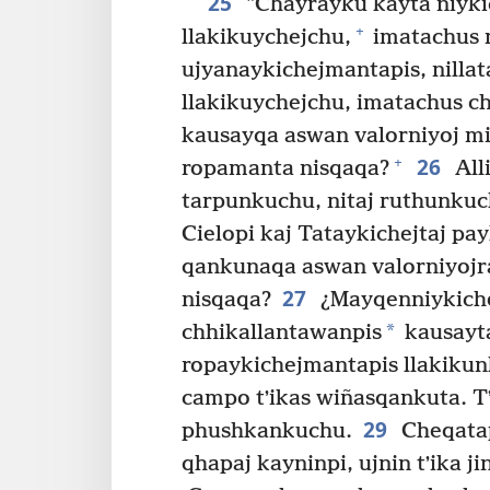
25
”Chayrayku kayta niyk
+
llakikuychejchu,
imatachus 
ujyanaykichejmantapis, nilla
llakikuychejchu, imatachus 
kausayqa aswan valorniyoj m
26
+
ropamanta nisqaqa?
All
tarpunkuchu, nitaj ruthunkuch
Cielopi kaj Tataykichejtaj p
qankunaqa aswan valorniyojra
27
nisqaqa?
¿Mayqenniykichej
*
chhikallantawanpis
kausayta
ropaykichejmantapis llakikun
campo tʼikas wiñasqankuta. Tʼ
29
phushkankuchu.
Cheqatap
qhapaj kayninpi, ujnin tʼika j