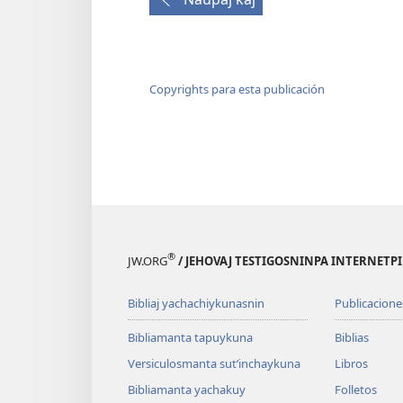
Copyrights para esta publicación
®
JW.ORG
/ JEHOVAJ TESTIGOSNINPA INTERNETP
Bibliaj yachachiykunasnin
Publicacione
Bibliamanta tapuykuna
Biblias
Versiculosmanta sutʼinchaykuna
Libros
Bibliamanta yachakuy
Folletos