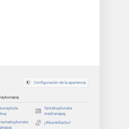
Configuración de la apariencia
yaykunapaj
asunaykuta
Tantakuykunata
(opens
kuy
mask'anapaj
new
 tantakuykunata
¿Rikunkiñachu?
window)
’anapaj