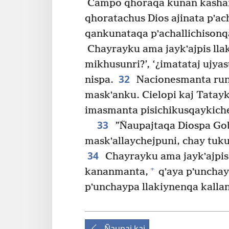
Campo qhoraqa kunan kashan,
qhoratachus Dios ajinata pʼa
qankunataqa pʼachallichisonqa
Chayrayku ama jaykʼajpis lla
mikhusunri?’, ‘¿imatataj ujyas
32
nispa.
Nacionesmanta run
maskʼanku. Cielopi kaj Tatay
imasmanta pisichikusqaykiche
33
”Ñaupajtaqa Diospa Go
maskʼallaychejpuni, chay tuku
34
Chayrayku ama jaykʼajpis
+
kananmanta,
qʼaya pʼunchay
pʼunchaypa llakiynenqa kallan
Ñaupaj kaj