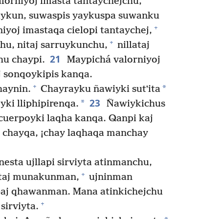
alorniyoj imasta tantaychejchu,
ruykun, suwaspis yaykuspa suwanku
+
iyoj imastaqa cielopi tantaychej,
+
hu, nitaj sarruykunchu,
nillataj
21
u chaypi.
Maypichá valorniyoj
j sonqoykipis kanqa.
+
*
haynin.
Chayrayku ñawiyki sutʼita
23
*
ki lliphipirenqa.
Ñawiykichus
cuerpoyki laqha kanqa. Qanpi kaj
 chayqa, ¡chay laqhaqa manchay
esta ujllapi sirviyta atinmanchu,
+
ataj munakunman,
ujninman
ipaj qhawanman. Mana atinkichejchu
+
sirviyta.