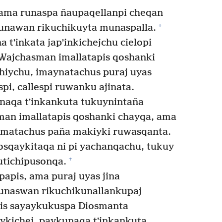
 ama runaspa ñaupaqellanpi cheqan
+
kunawan rikuchikuyta munaspalla.
 tʼinkata japʼinkichejchu cielopi
Wajchasman imallatapis qoshanki
hiychu, imaynatachus puraj uyas
i, callespi ruwanku ajinata.
naqa tʼinkankuta tukuynintaña
man imallatapis qoshanki chayqa, ama
 imatachus paña makiyki ruwasqanta.
qaykitaqa ni pi yachanqachu, tukuy
+
utichipusonqa.
pis, ama puraj uyas jina
naswan rikuchikunallankupaj
ipis sayaykukuspa Diosmanta
ykichej, paykunaqa tʼinkankuta