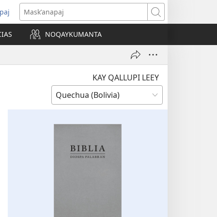
paj
ns
Maskʼanapaj
CIAS
NOQAYKUMANTA
ow)
KAY QALLUPI LEEY