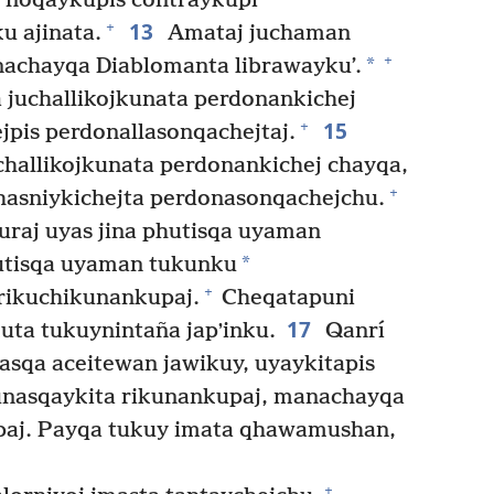
 noqaykupis contraykupi
13
+
u ajinata.
Amataj juchaman
+
*
achayqa Diablomanta librawayku’.
 juchallikojkunata perdonankichej
15
+
ejpis perdonallasonqachejtaj.
hallikojkunata perdonankichej chayqa,
+
chasniykichejta perdonasonqachejchu.
raj uyas jina phutisqa uyaman
*
utisqa uyaman tukunku
+
rikuchikunankupaj.
Cheqatapuni
17
uta tukuynintaña japʼinku.
Qanrí
sqa aceitewan jawikuy, uyaykitapis
nasqaykita rikunankupaj, manachayqa
anpaj. Payqa tukuy imata qhawamushan,
+