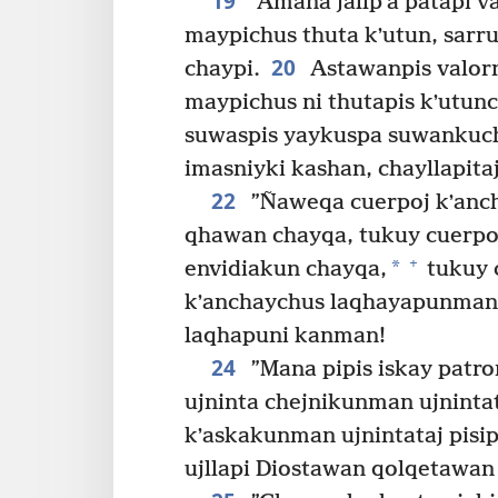
19
”Amaña jallpʼa patapi v
maypichus thuta kʼutun, sar
20
chaypi.
Astawanpis valorn
maypichus ni thutapis kʼutunc
suwaspis yaykuspa suwankuch
imasniyki kashan, chayllapita
22
”Ñaweqa cuerpoj kʼanc
qhawan chayqa, tukuy cuerpoy
+
*
envidiakun chayqa,
tukuy 
kʼanchaychus laqhayapunman
laqhapuni kanman!
24
”Mana pipis iskay patron
ujninta chejnikunman ujnint
kʼaskakunman ujnintataj pis
ujllapi Diostawan qolqetawan 