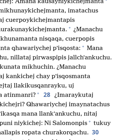
*
ichej: Amaña kausayniykichejmanta
mikhunaykichejmanta, imatachus
taj cuerpoykichejmantapis
+
churakunaykichejmanta.
¿Manachu
ikhunamanta nisqaqa, cuerpopis
+
inta qhawariychej pʼisqosta:
Mana
u, nillataj pirwaspipis jallchʼankuchu.
aykunata mikhuchin. ¿Manachu
j kankichej chay pʼisqosmanta
taj llakikusqanrayku, uj
28
+
 atinmanri?
¿Imaraykutaj
kichejri? Qhawariychej imaynatachus
ikasqa mana llankʼankuchu, nitaj
+
uni niykichej: Ni Salomonpis
tukuy
30
inallapis ropata churakorqachu.