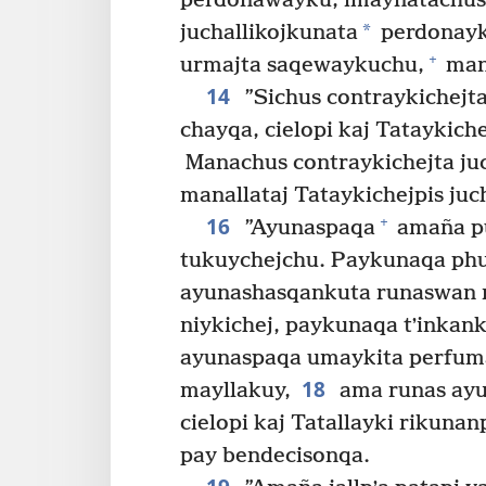
perdonawayku, imaynatachus
*
juchallikojkunata
perdonayk
+
urmajta saqewaykuchu,
man
14
”Sichus contraykichejta
chayqa, cielopi kaj Tataykich
Manachus contraykichejta juc
manallataj Tataykichejpis ju
16
+
”Ayunaspaqa
amaña pu
tukuychejchu. Paykunaqa ph
ayunashasqankuta runaswan 
niykichej, paykunaqa tʼinkank
ayunaspaqa umaykita perfuma
18
mayllakuy,
ama runas ayu
cielopi kaj Tatallayki rikun
pay bendecisonqa.