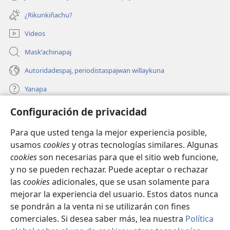
(opens
window)
new
¿Rikunkiñachu?
window)
Videos
Maskʼachinapaj
Autoridadespaj, periodistaspajwan willaykuna
Yanapa
Configuración de privacidad
Donaciones
(opens
new
Para que usted tenga la mejor experiencia posible,
window)
INTERNETPI BIBLIOTECA Watchtower™
usamos
cookies
y otras tecnologías similares. Algunas
(opens
cookies
son necesarias para que el sitio web funcione,
new
®
JW Hub
window)
y no se pueden rechazar. Puede aceptar o rechazar
(opens
new
las
cookies
adicionales, que se usan solamente para
®
JW Library
window)
mejorar la experiencia del usuario. Estos datos nunca
se pondrán a la venta ni se utilizarán con fines
comerciales. Si desea saber más, lea nuestra
Política