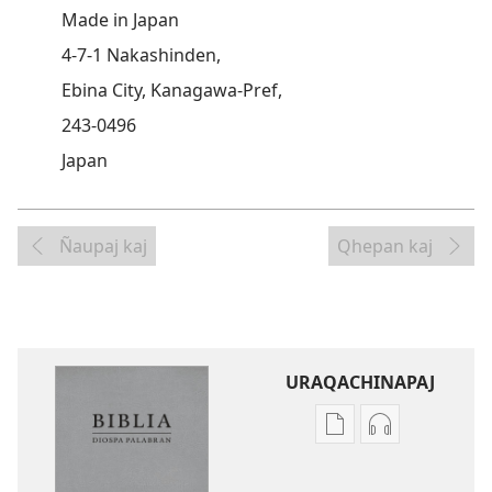
Made in Japan
4-7-1 Nakashinden,
Ebina City, Kanagawa-Pref,
243-0496
Japan
Ñaupaj kaj
Qhepan kaj
URAQACHINAPAJ
Publicacionta
Grabasqata
uraqachinapaj
uraqachinapa
Biblia
Biblia