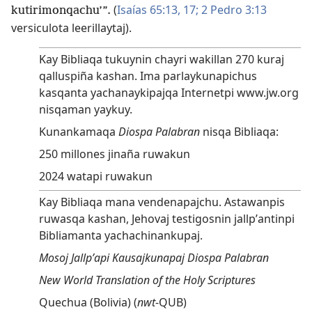
(
Isaías 65:13,
17;
2 Pedro 3:13
kutirimonqachu’”.
versiculota leerillaytaj).
Kay Bibliaqa tukuynin chayri wakillan 270 kuraj
qalluspiña kashan. Ima parlaykunapichus
kasqanta yachanaykipajqa Internetpi www.jw.org
nisqaman yaykuy.
Kunankamaqa
Diospa Palabran
nisqa Bibliaqa:
250 millones jinaña ruwakun
2024 watapi ruwakun
Kay Bibliaqa mana vendenapajchu. Astawanpis
ruwasqa kashan, Jehovaj testigosnin jallpʼantinpi
Bibliamanta yachachinankupaj.
Mosoj Jallpʼapi Kausajkunapaj Diospa Palabran
New World Translation of the Holy Scriptures
Quechua (Bolivia) (
nwt
-QUB)