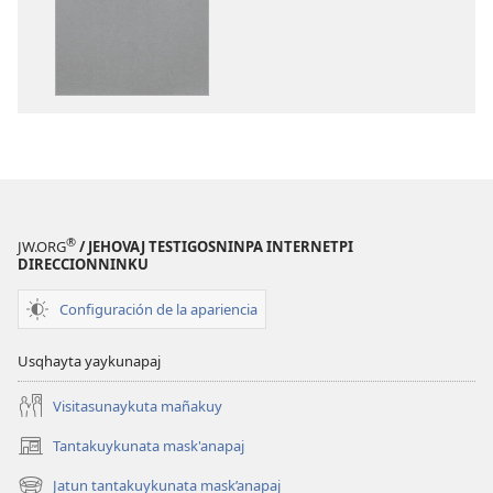
Diospa
Diospa
Palabran
Palabran
®
JW.ORG
/ JEHOVAJ TESTIGOSNINPA INTERNETPI
DIRECCIONNINKU
Configuración de la apariencia
Usqhayta yaykunapaj
Visitasunaykuta mañakuy
Tantakuykunata mask'anapaj
(opens
new
Jatun tantakuykunata mask’anapaj