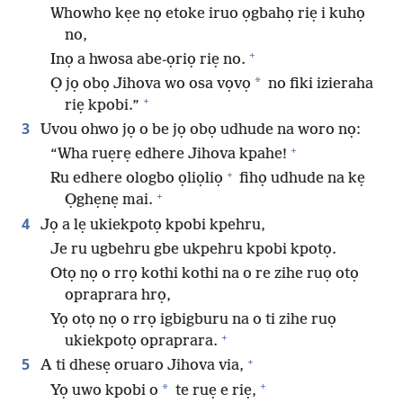
Whowho kẹe nọ etoke iruo ọgbahọ riẹ i kuhọ
no,
+
Inọ a hwosa abe-ọriọ riẹ no.
*
Ọ jọ obọ Jihova wo osa vọvọ
no fiki izieraha
+
riẹ kpobi.”
3
Uvou ohwo jọ o be jọ obọ udhude na woro nọ:
+
“Wha ruẹrẹ edhere Jihova kpahe!
+
Ru edhere ologbo ọliọliọ
fihọ udhude na kẹ
+
Ọghẹnẹ mai.
4
Jọ a lẹ ukiekpotọ kpobi kpehru,
Je ru ugbehru gbe ukpehru kpobi kpotọ.
Otọ nọ o rrọ kothi kothi na o re zihe ruọ otọ
opraprara hrọ,
Yọ otọ nọ o rrọ igbigburu na o ti zihe ruọ
+
ukiekpotọ opraprara.
+
5
A ti dhesẹ oruaro Jihova via,
+
*
Yọ uwo kpobi o
te ruẹ e riẹ,