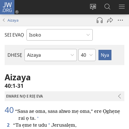
JW.ORG
Ro
Eva
Nwene
Gwọlọ
RO
(opens
ẹvẹrẹ
JW.ORG
Aizaya
new
window)
SEI EVAỌ
Uzou
DHESẸ
Ebe
Ebaibol
Aizaya
40:1-31
EWARE NỌ E RIẸ EVA
40
“Sasa ae oma, sasa ahwo mẹ oma,” ere Ọghẹnẹ
+
rai ọ ta.
2
*
“Ta ẹme te udu
Jerusalẹm,