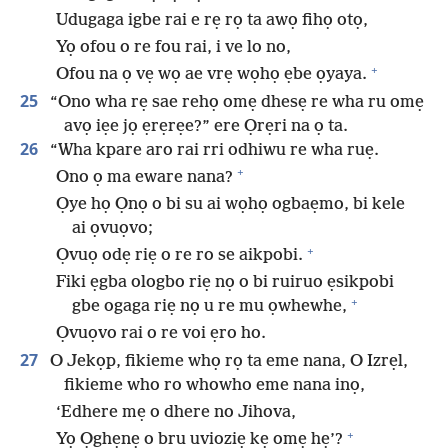
Udugaga igbe rai e rẹ rọ ta awọ fihọ otọ,
Yọ ofou o re fou rai, i ve lo no,
+
Ofou na ọ vẹ wọ ae vrẹ wọhọ ẹbe ọyaya.
25
“Ono wha rẹ sae rehọ omẹ dhesẹ re wha ru omẹ
avọ iẹe jọ ẹrẹrẹe?” ere Ọrẹri na ọ ta.
26
“Wha kpare aro rai rri odhiwu re wha ruẹ.
+
Ono ọ ma eware nana?
Ọye họ Ọnọ o bi su ai wọhọ ogbaẹmo, bi kele
ai ọvuọvo;
+
Ọvuọ odẹ riẹ o re ro se aikpobi.
Fiki ẹgba ologbo riẹ nọ o bi ruiruo ẹsikpobi
+
gbe ogaga riẹ nọ u re mu ọwhewhe,
Ọvuọvo rai o re voi ẹro ho.
27
O Jekọp, fikieme whọ rọ ta eme nana, O Izrẹl,
fikieme who ro whowho eme nana inọ,
‘Edhere mẹ o dhere no Jihova,
+
Yọ Ọghẹnẹ o bru uvioziẹ kẹ omẹ hẹ’?