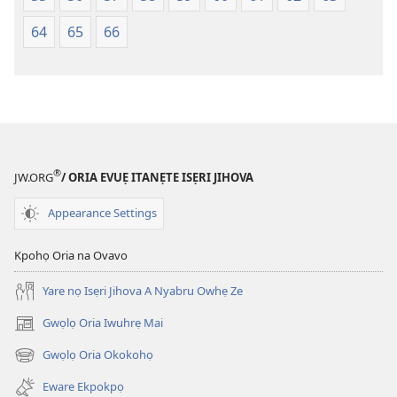
64
65
66
®
JW.ORG
/ ORIA EVUẸ ITANẸTE ISẸRI JIHOVA
Appearance Settings
Kpohọ Oria na Ovavo
Yare nọ Isẹri Jihova A Nyabru Owhẹ Ze
Gwọlọ Oria Iwuhrẹ Mai
(opens
new
Gwọlọ Oria Okokohọ
(opens
window)
new
Eware Ekpokpọ
window)