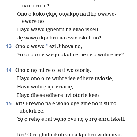
na e rro te?
Ono o koko ẹkpẹ otọakpọ na fihọ owawọ-
+
eware no
Hayo wawọ igbehru na evaọ iskeli
Jẹ wawọ ikpehru na evaọ iskeli no?
13
*
Ono ọ wawọ
ẹzi Jihova no,
Yọ ono ọ rẹ sae jọ ọkohrẹ riẹ re o wuhrẹ iẹe?
+
14
Ono ọ nọ mi re o te ti wo otoriẹ,
Hayo ono o re wuhrẹ iẹe edhere uvioziẹ,
Hayo wuhrẹ iẹe eriariẹ,
+
Hayo dhesẹ edhere uvi otoriẹ kẹe?
15
Rri! Erẹwho na e wọhọ ogẹ-ame nọ u su no
ubokiti ze,
Yọ ọ rehọ e rai wọhọ ovu nọ ọ rrọ ehru iskeli.
+
Rri! O re gbolo ikoliko na kpehru wọhọ ovu.