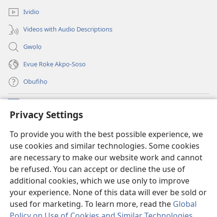
Ividio
Videos with Audio Descriptions
Gwọlọ
Evuẹ Rọkẹ Akpọ-Soso
Obufihọ
Ru Unevaze
(opens
Privacy Settings
new
window)
UWOU-EBE ITANẸTE orọ Watchtower
To provide you with the best possible experience, we
(opens
use cookies and similar technologies. Some cookies
new
®
JW Hub
window)
are necessary to make our website work and cannot
(opens
be refused. You can accept or decline the use of
new
JW Library
window)
additional cookies, which we use only to improve
your experience. None of this data will ever be sold or
used for marketing. To learn more, read the
Global
Policy on Use of Cookies and Similar Technologies
.