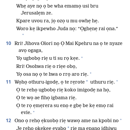
Whẹ aye nọ ọ be wha emamọ usi bru
Jerusalẹm ze.
Kpare uvou ra, jọ ozọ u mu owhẹ hẹ.
Woro kẹ ikpewho Juda nọ: “Ọghẹnẹ rai ọna.”
+
10
Rri! Jihova Olori nọ Ọ Mai Kpehru na ọ te nyaze
avọ ogaga,
+
Yọ ugbobọ riẹ u ti su rọ kẹe.
Rri! Osohwa riẹ o riẹe obọ,
+
Yọ osa nọ ọ te hwa o rrọ aro riẹ.
+
11
*
Wọhọ othuru-igodẹ, ọ te rẹrote
uthuru riẹ.
Ọ te rehọ ugbobọ riẹ koko imigodẹ na họ,
Ọ te wọ ae fihọ igbama riẹ.
Ọ te rọ ẹmẹrera su enọ e gbẹ be kẹ emọ rai
+
evie.
+
12
Ono ọ rehọ ẹkuobọ riẹ wawọ ame na kpobi no
*
Jẹ rehọ okẹkẹe evabọ
riẹ ma epanọ idhiwu