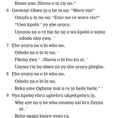
Keme unu Jihova o ta riẹ no.”
6
Gaviezọ! Ohwo jọ ọ be ta nọ: “Woro via!”
Omọfa ọ tẹ nọ nọ: “Eme me re woro via?”
*
“Uwo kpobi
yọ ẹbe ọrọrọ.
Uyoyou nọ o rẹ hiẹ hẹ nọ a wo kpobi o wọhọ
+
ododo obọ ẹwọ.
7
Ẹbe ọrọrọ na o bi whu no,
+
Ododo na o bi lo no,
+
*
Fikinọ ẹwẹ
Jihova o bi fou ku ai.
Uzẹme riẹ họ ahwo na yọ ẹbe ọrọrọ gheghe.
8
Ẹbe ọrọrọ na o bi whu no,
Ododo na o bi lo no,
+
Rekọ ẹme Ọghẹnẹ mai ọ rẹ jọ bẹdẹ bẹdẹ.”
9
Nya kpobọ ehru ugbehru ukpekpehru jọ,
Whẹ aye nọ ọ be wha emamọ usi bru Zayọn
+
ze.
Rehọ ogaga kpare uvou ra,