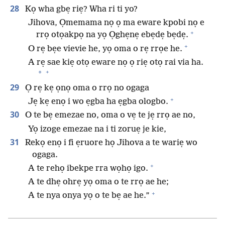
28
Kọ wha gbẹ riẹ? Wha ri ti yo?
Jihova, Ọmemama nọ ọ ma eware kpobi nọ e
+
rrọ otọakpọ na yọ Ọghẹnẹ ebẹdẹ bẹdẹ.
+
O rẹ bẹe vievie he, yọ oma o rẹ rrọe he.
A rẹ sae kiẹ otọ eware nọ ọ riẹ otọ rai via ha.
+
*
29
Ọ rẹ kẹ ọnọ oma o rrọ no ogaga
+
Jẹ kẹ enọ i wo ẹgba ha ẹgba ologbo.
30
O te bẹ emezae no, oma o vẹ te jẹ rrọ ae no,
Yọ izoge emezae na i ti zoruẹ je kie,
31
Rekọ enọ i fi ẹruore họ Jihova a te wariẹ wo
ogaga.
+
A te rehọ ibekpe rra wọhọ igo.
A te dhẹ ohrẹ yọ oma o te rrọ ae he;
+
A te nya onya yọ o te bẹ ae he.”