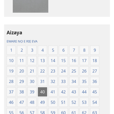
nọ
danlodu
whọ
Efafa
rẹ
Akpọ
sae
Ọkpokpọ
danlodu
ọrọ
Aizaya
Efafa
Ikereakere
Akpọ
Efuafo
EWARE NỌ E RIẸ EVA
Ọkpokpọ
Na
1
2
3
4
5
6
7
8
9
ọrọ
(Onọ
Ikereakere
a
10
11
12
13
14
15
16
17
18
Efuafo
wariẹ
Na
fa
19
20
21
22
23
24
25
26
27
(Onọ
evaọ
28
29
30
31
32
33
34
35
36
a
2013)
wariẹ
37
38
39
40
41
42
43
44
45
fa
evaọ
46
47
48
49
50
51
52
53
54
2013)
55
56
57
58
59
60
61
62
63