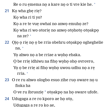
+
Re o ru ẹmema nọ a kare nọ o ti vre kie he.
21
Kọ wha gbẹ riẹ?
Kọ wha ri ti yo?
Kọ a re te vuẹ owhai no anwọ emuhọ ze?
Kọ wha ri wo otoriẹ no anwọ otọhotọ otọakpọ
+
na ze?
22
Ọjọ ọ riẹ nọ ọ be rria obehru otọakpọ ogheghelie
+
na,
Yọ ahwo nọ a be rriae a wọhọ ebaka.
Ọ be rriẹ idhiwu na fihọ wọhọ ohọ ovrovro,
Yọ ọ be rriẹ ai fihọ wọhọ uwou-udhu nọ a rẹ
+
rria.
23
O re ru ahwo ologbo esuo zihe ruọ oware nọ u
fioka ha
*
O ve ru ibruoziẹ
otọakpọ na họ oware ufofe.
24
Udugaga a re ro kporo ae họ otọ,
Udugaga a rẹ rọ kọ ae,