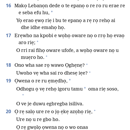
16
Makọ Lebanọn dede o te epanọ o re ro ru erae re
*
e seba efu hu,
Yọ erao ẹwọ riẹ i bu te epanọ a rẹ rọ rehọ ai
dhe idhe emahọ họ.
17
Erẹwho na kpobi e wọhọ oware nọ o rrọ họ evaọ
+
aro riẹ;
O rri rai fihọ oware ufofe, a wọhọ oware nọ u
+
muẹro ho.
+
18
Ono wha sae rọ wawo Ọghẹnẹ?
+
Uwoho vẹ wha sai ro dhesẹ iẹe?
19
*
Ọwena o re ru ẹmẹdhọ,
*
Odhogu ọ vẹ rehọ igoru tamu
oma riẹ soso,
+
O ve je duwu egbregba isiliva.
+
20
Ọ rẹ salọ ure re o jọ ẹkẹ azọhọ riẹ,
Ure nọ u re gbo ho.
Ọ rẹ gwọlọ ọwena nọ o wo onaa