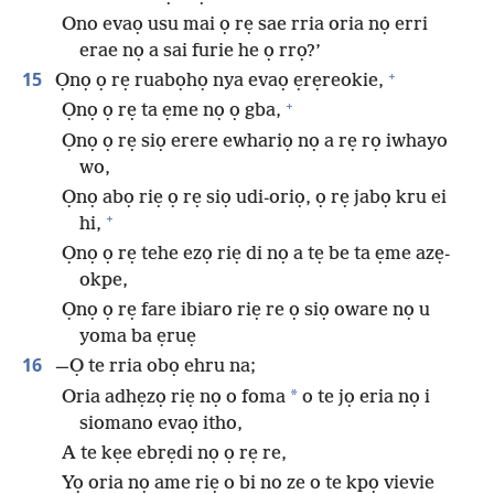
Ono evaọ usu mai ọ rẹ sae rria oria nọ erri
erae nọ a sai furie he ọ rrọ?’
+
15
Ọnọ ọ rẹ ruabọhọ nya evaọ ẹrẹreokie,
+
Ọnọ ọ rẹ ta ẹme nọ ọ gba,
Ọnọ ọ rẹ siọ erere ewhariọ nọ a rẹ rọ iwhayo
wo,
Ọnọ abọ riẹ ọ rẹ siọ udi-oriọ, ọ rẹ jabọ kru ei
+
hi,
Ọnọ ọ rẹ tehe ezọ riẹ di nọ a tẹ be ta ẹme azẹ-
okpe,
Ọnọ ọ rẹ fare ibiaro riẹ re ọ siọ oware nọ u
yoma ba ẹruẹ
16
—Ọ te rria obọ ehru na;
*
Oria adhẹzọ riẹ nọ o foma
o te jọ eria nọ i
siomano evaọ itho,
A te kẹe ebrẹdi nọ ọ rẹ re,
Yọ oria nọ ame riẹ o bi no ze o te kpọ vievie