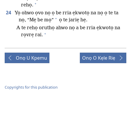
+
rehọ.
24
Yọ ohwo ọvo nọ ọ be rria ẹkwotọ na nọ ọ te ta
+
nọ, “Mẹ be mọ”
ọ te jariẹ hẹ.
A te rehọ oruthọ ahwo nọ a be rria ẹkwotọ na
+
rọvrẹ rai.
Onọ U Kpemu
Onọ O Kẹle Riẹ
Copyrights for this publication