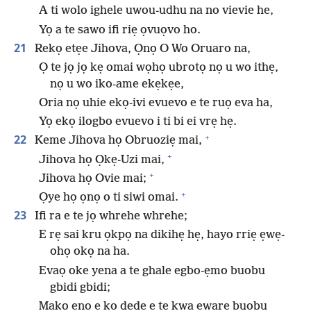
A ti wolo ighele uwou-udhu na no vievie he,
Yọ a te sawo ifi riẹ ọvuọvo ho.
21
Rekọ etẹe Jihova, Ọnọ O Wo Oruaro na,
Ọ te jọ jọ kẹ omai wọhọ ubrotọ nọ u wo ithẹ,
nọ u wo iko-ame ekẹkẹe,
Oria nọ uhie ekọ-ivi evuevo e te ruọ eva ha,
Yọ ekọ ilogbo evuevo i ti bi ei vrẹ hẹ.
+
22
Keme Jihova họ Obruoziẹ mai,
+
Jihova họ Ọkẹ-Uzi mai,
+
Jihova họ Ovie mai;
+
Ọye họ ọnọ o ti siwi omai.
23
Ifi ra e te jọ whrehe whrehe;
E rẹ sai kru ọkpọ na dikihẹ hẹ, hayo rriẹ ẹwẹ-
ohọ okọ na ha.
Evaọ oke yena a te ghale egbo-ẹmo buobu
gbidi gbidi;
Makọ enọ e ko dede e te kwa eware buobu