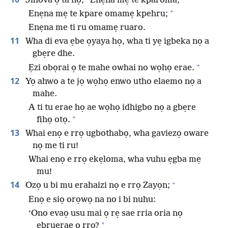
Jihova ọ ta nọ, “Enẹna mẹ te kparoma,
+
Enẹna mẹ te kpare omamẹ kpehru;
Enẹna me ti ru omamẹ ruaro.
11
Wha di eva ẹbe ọyaya họ, wha ti yẹ igbeka nọ a
gbẹre dhe.
+
Ẹzi obọrai ọ te mahe owhai no wọhọ erae.
12
Yọ ahwo a te jọ wọhọ enwo utho elaemo nọ a
mahe.
A ti tu erae họ ae wọhọ idhigbo nọ a gbẹre
+
fihọ otọ.
13
Whai enọ e rrọ ugbothabọ, wha gaviezọ oware
nọ me ti ru!
Whai enọ e rrọ ekẹloma, wha vuhu ẹgba mẹ
mu!
+
14
Ozọ u bi mu erahaizi nọ e rrọ Zayọn;
Enọ e siọ orọwọ na no i bi nuhu:
‘Ono evaọ usu mai ọ rẹ sae rria oria nọ
+
ebruerae ọ rrọ?