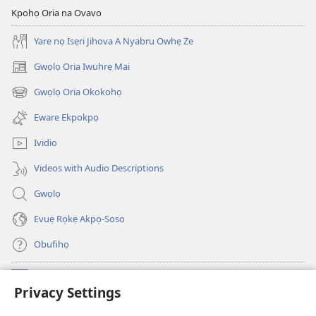
Kpohọ Oria na Ovavo
Yare nọ Isẹri Jihova A Nyabru Owhẹ Ze
Gwọlọ Oria Iwuhrẹ Mai
(opens
new
Gwọlọ Oria Okokohọ
(opens
window)
new
Eware Ekpokpọ
window)
Ividio
Videos with Audio Descriptions
Gwọlọ
Evuẹ Rọkẹ Akpọ-Soso
Obufihọ
Ru Unevaze
(opens
Privacy Settings
new
window)