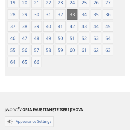
Na
fa
19
20
21
22
23
24
25
26
27
(Onọ
evaọ
28
29
30
31
32
33
34
35
36
a
2013)
wariẹ
37
38
39
40
41
42
43
44
45
fa
evaọ
46
47
48
49
50
51
52
53
54
2013)
55
56
57
58
59
60
61
62
63
64
65
66
®
JW.ORG
/ ORIA EVUẸ ITANẸTE ISẸRI JIHOVA
Appearance Settings