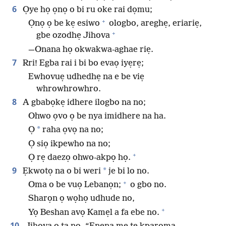
6
Ọye họ ọnọ o bi ru oke rai dọmu;
+
Ọnọ ọ be kẹ esiwo
ologbo, areghẹ, eriariẹ,
+
gbe ozodhẹ Jihova
—Onana họ okwakwa-aghae riẹ.
7
Rri! Egba rai i bi bo evaọ iyẹrẹ;
Ewhovuẹ udhedhẹ na e be viẹ
whrowhrowhro.
8
A gbabọkẹ idhere ilogbo na no;
Ohwo ọvo ọ be nya imidhere na ha.
*
Ọ
raha ọvọ na no;
Ọ siọ ikpewho na no;
+
Ọ rẹ daezọ ohwo-akpọ họ.
9
*
Ẹkwotọ na o bi weri
je bi lo no.
+
Oma o be vuọ Lebanọn;
o gbo no.
Sharọn ọ wọhọ udhude no,
+
Yọ Beshan avọ Kamẹl a fa ebe no.
10