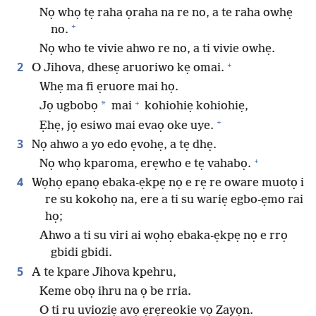
Nọ whọ tẹ raha ọraha na re no, a te raha owhẹ
+
no.
Nọ who te vivie ahwo re no, a ti vivie owhẹ.
+
2
O Jihova, dhesẹ aruoriwo kẹ omai.
Whẹ ma fi ẹruore mai họ.
+
*
Jọ ugbobọ
mai
kohiohiẹ kohiohiẹ,
+
Ẹhẹ, jọ esiwo mai evaọ oke uye.
3
Nọ ahwo a yo edo ẹvohẹ, a tẹ dhẹ.
+
Nọ whọ kparoma, erẹwho e tẹ vahabọ.
4
Wọhọ epanọ ebaka-ẹkpẹ nọ e rẹ re oware muotọ i
re su kokohọ na, ere a ti su wariẹ egbo-ẹmo rai
họ;
Ahwo a ti su viri ai wọhọ ebaka-ẹkpẹ nọ e rrọ
gbidi gbidi.
5
A te kpare Jihova kpehru,
Keme obọ ihru na ọ be rria.
O ti ru uvioziẹ avọ ẹrẹreokie vọ Zayọn.