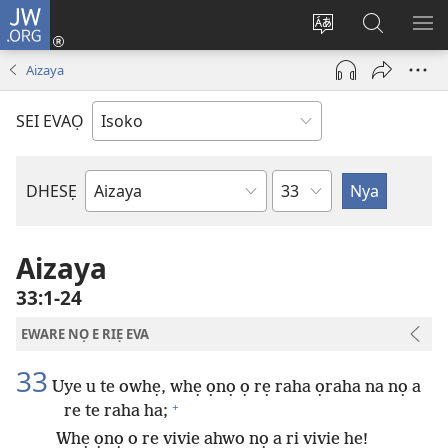
JW.ORG
Ro
Eva
Nwene
Gwọlọ
RO
(opens
ẹvẹrẹ
JW.ORG
Aizaya
new
window)
SEI EVAỌ
Uzou
DHESẸ
Ebe
Ebaibol
Aizaya
33:1-24
EWARE NỌ E RIẸ EVA
33
Uye u te owhẹ, whẹ ọnọ ọ rẹ raha ọraha na nọ a
+
re te raha ha;
Whẹ ọnọ o re vivie ahwo nọ a ri vivie he!