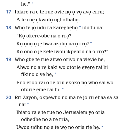
+
he.”
17
Ibiaro ra e te ruẹ ovie nọ ọ vọ avọ erru;
A te ruẹ ẹkwotọ ugbothabọ.
18
*
Whọ te jọ udu ra kareghẹhọ
idudu na:
“Kọ okere-obe na ọ rrọ?
+
Kọ ọnọ ọ jẹ hwa azọhọ na ọ rrọ?
Kọ ọnọ o je kele iwou ikpehru na ọ rrọ?”
19
Whọ gbẹ te ruẹ ahwo orivo na vievie he,
Ahwo nọ a rẹ kaki wo otoriẹ ẹvẹrẹ rai hi
*
fikinọ o vẹ hẹ,
Enọ ẹrọo rai o re bru ekọkọ nọ whọ sai wo
+
otoriẹ ẹme rai hi.
20
Rri Zayọn, okpẹwho nọ ma rẹ jọ ru ehaa sa-sa
+
na!
Ibiaro ra e te ruẹ nọ Jerusalẹm yọ oria
odhedhẹ nọ a rẹ rria,
+
Uwou-udhu nọ a te wọ no oria riẹ hẹ.