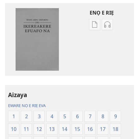
ENỌ E RIẸ
Oghẹrẹ
Oghẹrẹ
enọ
ọnọ
e
whọ
riẹ
gwọlọ
nọ
danlodu
whọ
Efafa
rẹ
Akpọ
sae
Ọkpokpọ
danlodu
ọrọ
Aizaya
Efafa
Ikereakere
Akpọ
Efuafo
EWARE NỌ E RIẸ EVA
Ọkpokpọ
Na
1
2
3
4
5
6
7
8
9
ọrọ
(Onọ
Ikereakere
a
10
11
12
13
14
15
16
17
18
Efuafo
wariẹ