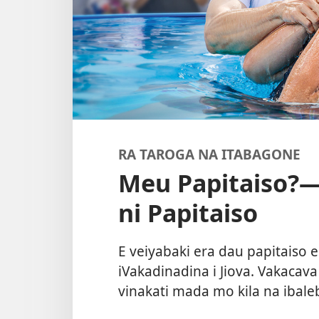
RA TAROGA NA ITABAGONE
Meu Papitaiso?​
ni Papitaiso
E veiyabaki era dau papitaiso 
iVakadinadina i Jiova. Vakacav
vinakati mada mo kila na ibaleb