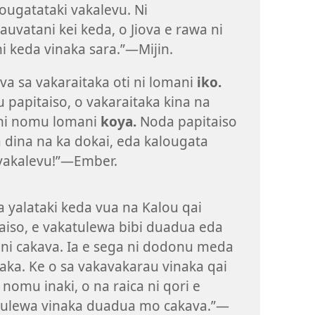
ougatataki vakalevu. Ni
auvatani kei keda, o Jiova e rawa ni
i keda vinaka sara.”—Mijin.
ova sa vakaraitaka oti ni lomani
iko.
papitaiso, o vakaraitaka kina na
 ni nomu lomani
koya.
Noda papitaiso
 dina na ka dokai, eda kalougata
vakalevu!”—Ember.
 yalataki keda vua na Kalou qai
aiso, e vakatulewa bibi duadua eda
ni cakava. Ia e sega ni dodonu meda
aka. Ke o sa vakavakarau vinaka qai
nomu inaki, o na raica ni qori e
tulewa vinaka duadua mo cakava.”—