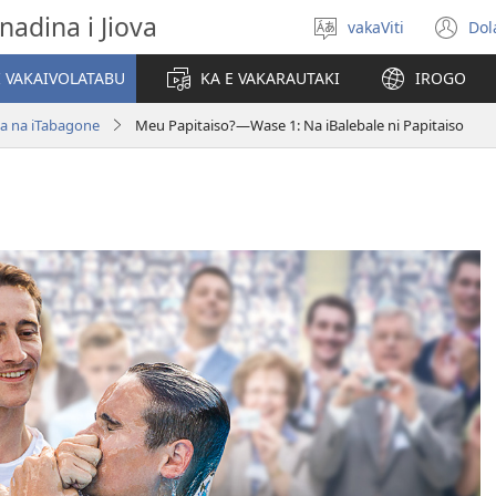
nadina i Jiova
vakaViti
Dol
Digia
(o
na
n
I VAKAIVOLATABU
KA E VAKARAUTAKI
IROGO
Vosa
wi
a na iTabagone
Meu Papitaiso?​—Wase 1: Na iBalebale ni Papitaiso