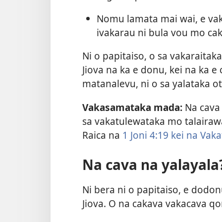
Nomu lamata mai wai, e vaka
ivakarau ni bula vou mo ca
Ni o papitaiso, o sa vakaraita
Jiova na ka e donu, kei na ka e 
matanalevu, ni o sa yalataka ot
Vakasamataka mada:
Na cava 
sa vakatulewataka mo talairaw
Raica na
1 Joni 4:19 kei
na Vakat
Na cava na yalayala
Ni bera ni o papitaiso, e dod
Jiova. O na cakava vakacava qo