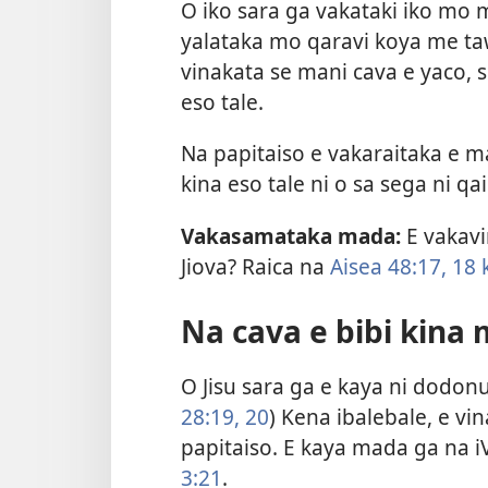
O iko sara ga vakataki iko mo 
yalataka mo qaravi koya me ta
vinakata se mani cava e yaco, 
eso tale.
Na papitaiso e vakaraitaka e ma
kina eso tale ni o sa sega ni qai
Vakasamataka mada:
E vakavi
Jiova? Raica na
Aisea 48:17, 18 
Na cava e bibi kina
O Jisu sara ga e kaya ni dodonu
28:19, 20
) Kena ibalebale, e vin
papitaiso. E kaya mada ga na i
3:21
.