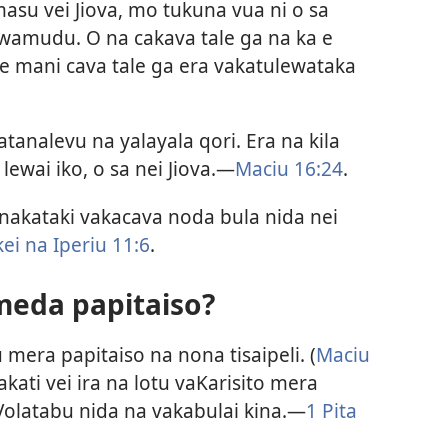
masu vei Jiova, mo tukuna vua ni o sa
wamudu. O na cakava tale ga na ka e
se mani cava tale ga era vakatulewataka
tanalevu na yalayala qori. Era na kila
 lewai iko, o sa nei Jiova.—
Maciu 16:24
.
nakataki vakacava noda bula nida nei
kei
na Iperiu 11:6
.
 meda papitaiso?
 mera papitaiso na nona tisaipeli. (
Maciu
akati vei ira na lotu vaKarisito mera
Volatabu nida na vakabulai kina.—
1 Pita