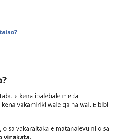
taiso?
o?
atabu e kena ibalebale meda
 kena vakamiriki wale ga na wai. E bibi
o sa vakaraitaka e matanalevu ni o sa
o vinakata.