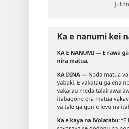
Julian
Ka e nanumi kei n
KA E NANUMI — E rawa ga n
nira matua.
KA DINA —
Noda matua vak
yabaki. E vakatau ga ena no
vakarau meda talairawarawa
itabagone era matua vakayal
va tale ga qori e levu na it
Ka e kaya na iVolatabu:
“E 
savasava se dodonu na non