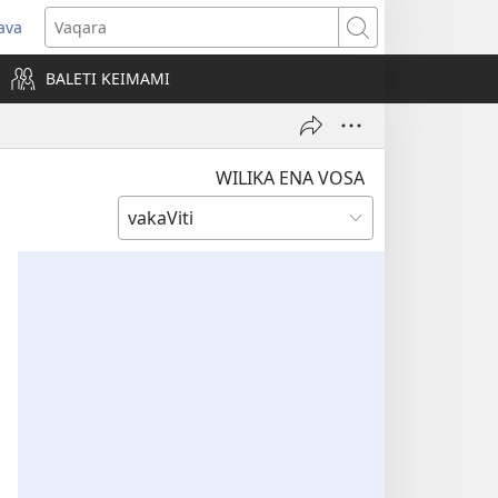
ava
pens
Vaqara
ew
BALETI KEIMAMI
ndow)
WILIKA ENA VOSA