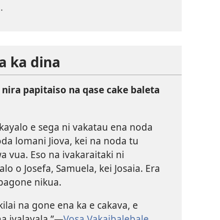
.
a ka dina
ira papitaiso na qase cake baleta
ayalo e sega ni vakatau ena noda
da lomani Jiova, kei na noda tu
 vua. Eso na ivakaraitaki ni
o o Josefa, Samuela, kei Josaia. Era
abagone nikua.
kilai na gone ena ka e cakava, e
a ivalavala.”—
Vosa Vakaibalebale