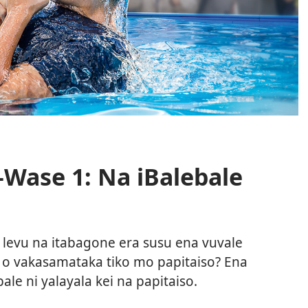
—Wase 1: Na iBalebale
e levu na itabagone era susu ena vuvale
a o vakasamataka tiko mo papitaiso? Ena
ale ni yalayala kei na papitaiso.