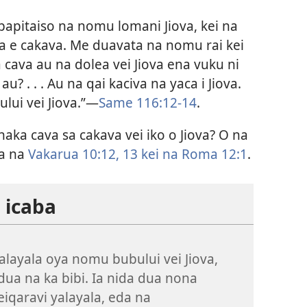
apitaiso na nomu lomani Jiova, kei na
 e cakava. Me duavata na nomu rai kei
 cava au na dolea vei Jiova ena vuku ni
u? . . . Au na qai kaciva na yaca i Jiova.
lui vei Jiova.”—
Same 116:12-14
.
naka cava sa cakava vei iko o Jiova? O na
ca na
Vakarua 10:12, 13 kei
na Roma 12:1
.
 icaba
alayala oya nomu bubului vei Jiova,
dua na ka bibi. Ia nida dua nona
iqaravi yalayala, eda na