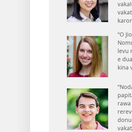
vakal
vakat
karon
“O Ji
Nomu 
levu
e dua
kina 
“Noda
papit
rawa 
rerev
donu 
vaka