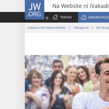
JW.ORG
Na Website ni iVakadi
TEKIVU
IVAKAVUVUL
iVakavuvuli Vakaivolatabu
iTabagone
Ra Tarog