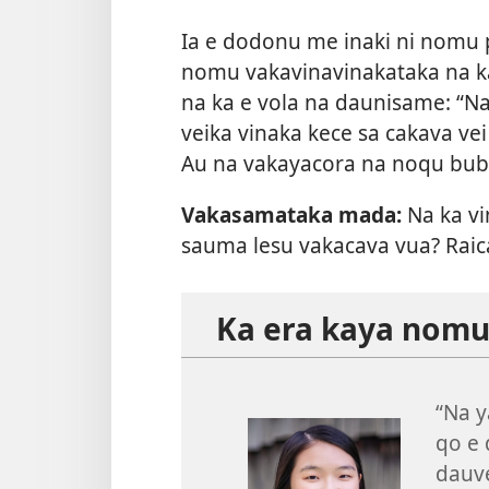
Ia e dodonu me inaki ni nomu p
nomu vakavinavinakataka na ka
na ka e vola na daunisame: “Na
veika vinaka kece sa cakava vei a
Au na vakayacora na noqu bubu
Vakasamataka mada:
Na ka vi
sauma lesu vakacava vua? Rai
Ka era kaya nomu
“Na y
qo e 
dauve