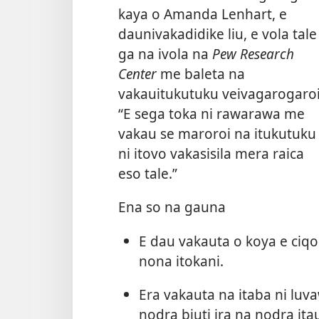
kaya o Amanda Lenhart, e
daunivakadidike liu, e vola tale
ga na ivola na
Pew Research
Center
me baleta na
vakauitukutuku veivagarogaroi
“E sega toka ni rawarawa me
vakau se maroroi na itukutuku
ni itovo vakasisila mera raica
eso tale.”
Ena so na gauna
E dau vakauta o koya e ciqo
nona itokani.
Era vakauta na itaba ni lu
nodra biuti ira na nodra ita