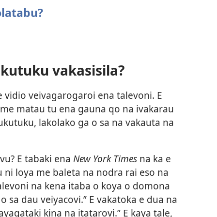
olatabu?
kutuku vakasisila?
 vidio veivagarogaroi ena talevoni. E
a me matau tu ena gauna qo na ivakarau
kutuku, lakolako ga o sa na vakauta na
evu? E tabaki ena
New York Times
na ka e
 ni loya me baleta na nodra rai eso na
talevoni na kena itaba o koya o domona
i o sa dau veiyacovi.” E vakatoka e dua na
yagataki kina na itatarovi.” E kaya tale,