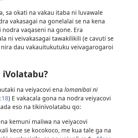
, sa okati na vakau itaba ni luvawale
dra vakasagai na gonelalai se na kena
 ni nodra vaqaseni na gone. Era
a ni veivakasagai tawakilikili (e cavuti se
, nira dau vakauitukutuku veivagarogaroi
 iVolatabu?
utaki na veiyacovi ena
lomanibai ni
:18
) E vakacala gona na nodra veiyacovi
ada eso na tikinivolatabu qo:
ena kemuni maliwa na veiyacovi
li kece se kocokoco, me kua tale ga na