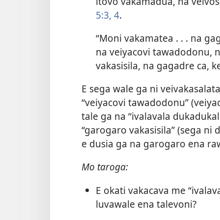
itovo vakamadua, na veivosak
5:3, 4
.
“Moni vakamatea . . . na ga
na veiyacovi tawadodonu, n
vakasisila, na gagadre ca, k
E sega wale ga ni veivakasalata
“veiyacovi tawadodonu” (veiyac
tale ga na “ivalavala dukadukal
“garogaro vakasisila” (sega ni 
e dusia ga na garogaro ena rawa
Mo taroga:
E okati vakacava me “ivalav
luvawale ena talevoni?