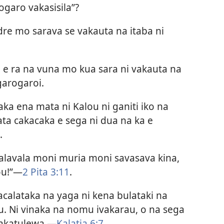
garo vakasisila”?
dre mo sarava se vakauta na itaba ni
a e ra na vuna mo kua sara ni vakauta na
garogaroi.
a ena mata ni Kalou ni ganiti iko na
ta cakacaka e sega ni dua na ka e
.
alavala moni muria moni savasava kina,
u!”​—
2 Pita 3:11
.
acalataka na yaga ni kena bulataki na
. Ni vinaka na nomu ivakarau, o na sega
vakatulewa.​—
Kalatia 6:7
.