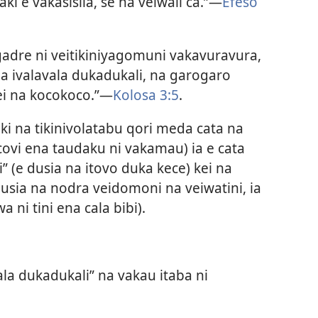
i e vakasisila, se na veiwali ca.”​—
Efeso
gadre ni veitikiniyagomuni vakavuravura,
a ivalavala dukadukali, na garogaro
ei na kocokoco.”​—
Kolosa 3:5
.
ki na tikinivolatabu qori meda cata na
ovi ena taudaku ni vakamau) ia e cata
i” (e dusia na itovo duka kece) kei na
dusia na nodra veidomoni na veiwatini, ia
 ni tini ena cala bibi).
ala dukadukali” na vakau itaba ni