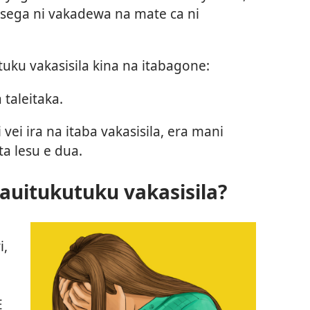
a sega ni vakadewa na mate ca ni
tuku vakasisila kina na itabagone:
taleitaka.
vei ira na itaba vakasisila, era mani
a lesu e dua.
kauitukutuku vakasisila?
i,
E