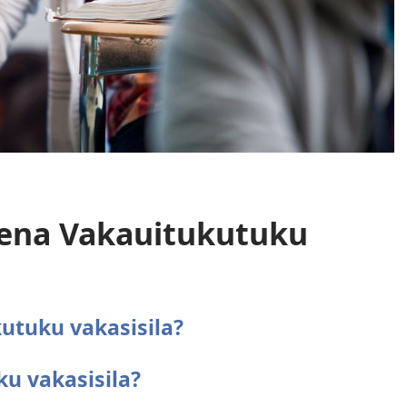
 ena Vakauitukutuku
utuku vakasisila?
ku vakasisila?