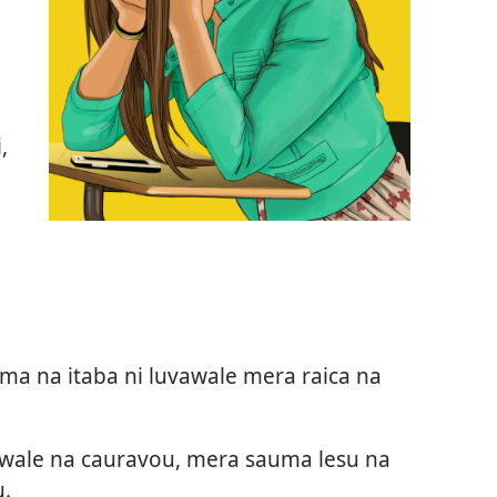
,
ma na itaba ni luvawale mera raica na
vawale na cauravou, mera sauma lesu na
u.