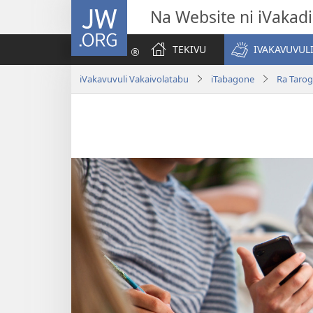
JW.ORG
Na Website ni iVakadi
TEKIVU
IVAKAVUVUL
iVakavuvuli Vakaivolatabu
iTabagone
Ra Tarog