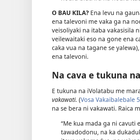
O BAU KILA?
Ena levu na gauna
ena talevoni me vaka ga na no
veisoliyaki na itaba vakasisila
veilewaitaki eso na gone ena cal
caka vua na tagane se yalewa)
ena talevoni.
Na cava e tukuna na
E tukuna na iVolatabu me mara
vakawati.
(
Vosa Vakaibalebale 5
na se bera ni vakawati. Raica m
“Me kua mada ga ni cavuti 
tawadodonu, na ka dukaduka