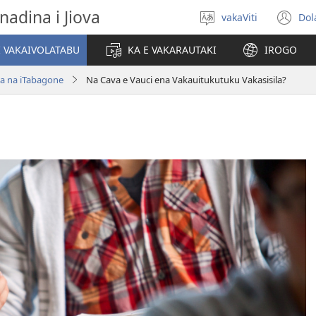
nadina i Jiova
vakaViti
Dol
Digia
(o
na
n
I VAKAIVOLATABU
KA E VAKARAUTAKI
IROGO
Vosa
wi
a na iTabagone
Na Cava e Vauci ena Vakauitukutuku Vakasisila?