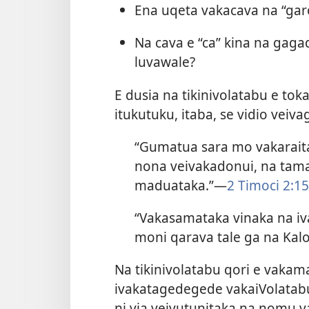
Ena uqeta vakacava na “garo
Na cava e “ca” kina na gaga
luvawale?
E dusia na tikinivolatabu e tok
itukutuku, itaba, se vidio veiva
“Gumatua sara mo vakaraitak
nona veivakadonui, na tama
maduataka.”​—
2 Timoci 2:15
“Vakasamataka vinaka na iv
moni qarava tale ga na Kalo
Na tikinivolatabu qori e vakam
ivakatagedegede vakaiVolatabu
ni via veivutunitaka na nomu 