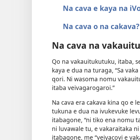
Na cava e kaya na iV
Na cava o na cakava?
Na cava na vakauitu
Qo na vakauitukutuku, itaba, se
kaya e dua na turaga, “Sa vak
qori. Ni wasoma nomu vakauitu
itaba veivagarogaroi.”
Na cava era cakava kina qo e l
tukuna e dua na ivukevuke levu
itabagone, “ni tiko ena nomu 
ni luvawale tu, e vakaraitaka n
itabagone, me “veiyacovi e vaka