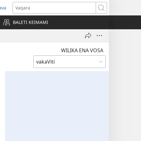
ava
pens
Vaqara
ew
BALETI KEIMAMI
ndow)
WILIKA ENA VOSA