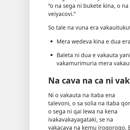
“o na sega ni bukete kina, o n
veiyacovi.”
So tale na vuna era vakauituku
Mera wedeva kina e dua era 
Baleta ni dua e vakauta yani 
vakamurimuria mera vakaut
Na cava na ca ni va
Ni o vakauta na itaba ena
talevoni, o sa solia na itaba qor
o sega ni qai lewa na kena
ivakavakayagataki, se na
vakacava na kemu irogorogo. 