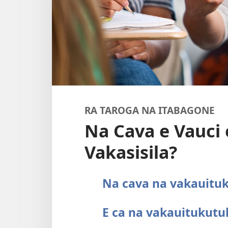
RA TAROGA NA ITABAGONE
Na Cava e Vauci
Vakasisila?
Na cava na vakauituk
E ca na vakauitukutu