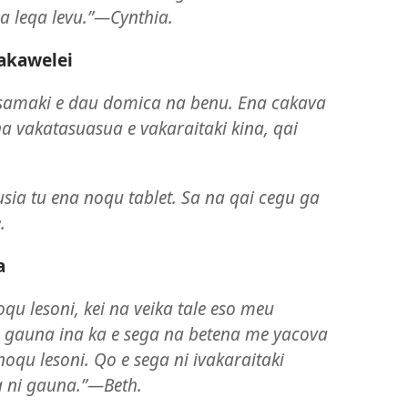
na leqa levu.”​—Cynthia.
vakawelei
 sasamaki e dau domica na benu. Ena cakava
 na vakatasuasua e vakaraitaki kina, qai
sia tu ena noqu tablet. Sa na qai cegu ga
.
a
qu lesoni, kei na veika tale eso meu
 gauna ina ka e sega na betena me yacova
qu lesoni. Qo e sega ni ivakaraitaki
 ni gauna.”​—Beth.