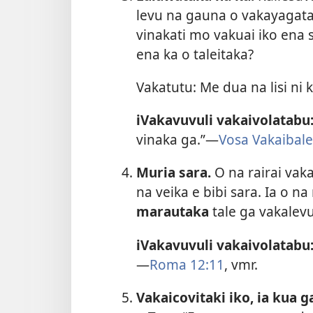
levu na gauna o vakayagatak
vinakati mo vakuai iko ena 
ena ka o taleitaka?
Vakatutu: Me dua na lisi ni 
iVakavuvuli vakaivolatabu
vinaka ga.”​—
Vosa Vakaibale
Muria sara.
O na rairai vak
na veika e bibi sara. Ia o n
marautaka
tale ga vakalevu
iVakavuvuli vakaivolatabu
—
Roma 12:11
, vmr.
Vakaicovitaki iko, ia kua ga