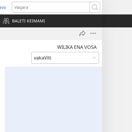
ava
pens
Vaqara
ew
BALETI KEIMAMI
ndow)
WILIKA ENA VOSA