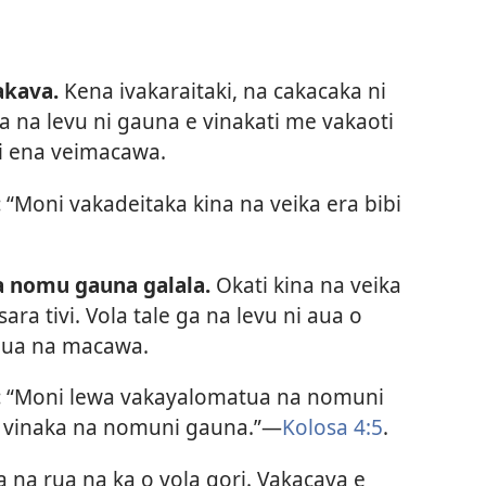
akava.
Kena ivakaraitaki, na cakacaka ni
la na levu ni gauna e vinakati me vakaoti
i ena veimacawa.
:
“Moni vakadeitaka kina na veika era bibi
a nomu gauna galala.
Okati kina na veika
ara tivi. Vola tale ga na levu ni aua o
 dua na macawa.
:
“Moni lewa vakayalomatua na nomuni
ka vinaka na nomuni gauna.”​—
Kolosa 4:5
.
 na rua na ka o vola qori. Vakacava e