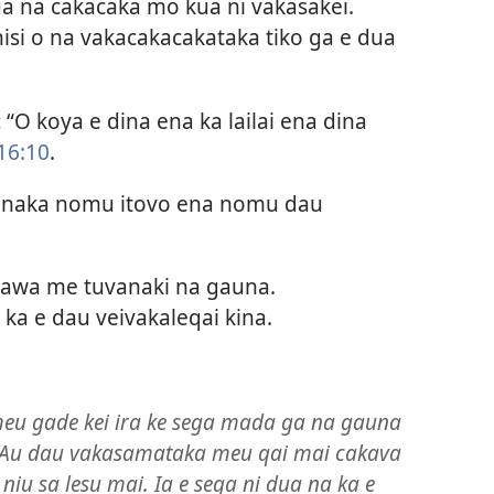
ua na cakacaka mo kua ni vakasakei.
isi o na vakacakacakataka tiko ga e dua
:
“O koya e dina ena ka lailai ena dina
16:10
.
vinaka nomu itovo ena nomu dau
arawa me tuvanaki na gauna.
a e dau veivakaleqai kina.
 meu gade kei ira ke sega mada ga na gauna
. Au dau vakasamataka meu qai mai cakava
iu sa lesu mai. Ia e sega ni dua na ka e