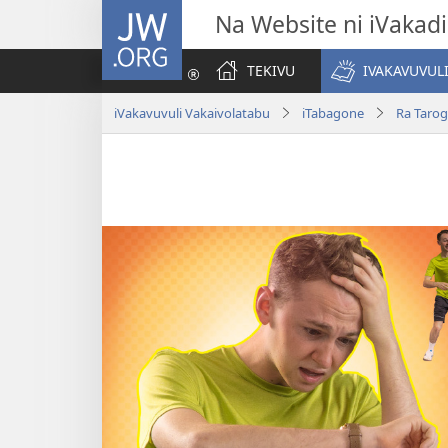
JW.ORG
Na Website ni iVakadi
TEKIVU
IVAKAVUVUL
iVakavuvuli Vakaivolatabu
iTabagone
Ra Tarog