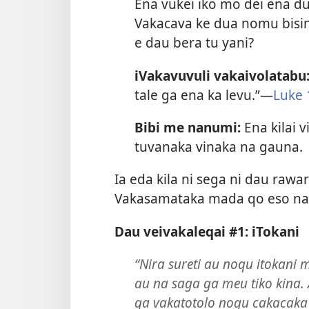
Ena vukei iko mo dei ena d
Vakacava ke dua nomu bisin
e dau bera tu yani?
iVakavuvuli vakaivolatabu
tale ga ena ka levu.”​—
Luke 
Bibi me nanumi:
Ena kilai 
tuvanaka vinaka na gauna.
Ia eda kila ni sega ni dau raw
Vakasamataka mada qo eso na k
Dau veivakaleqai #1: iTokani
“Nira sureti au noqu itokani
au na saga ga meu tiko kina
ga vakatotolo noqu cakacaka n