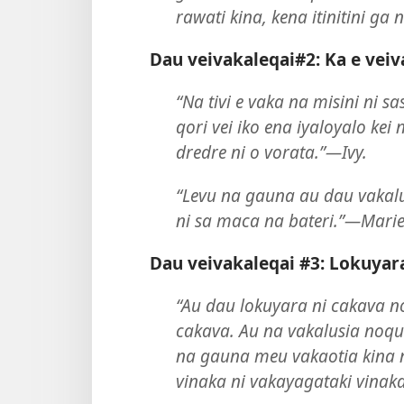
rawati kina, kena itinitini ga 
Dau veivakaleqai#2: Ka e vei
“Na tivi e vaka na misini ni
qori vei iko ena iyaloyalo kei
dredre ni o vorata.”​—Ivy.
“Levu na gauna au dau vakalu
ni sa maca na bateri.”​—Marie
Dau veivakaleqai #3: Lokuyar
“Au dau lokuyara ni cakava no
cakava. Au na vakalusia noqu
na gauna meu vakaotia kina no
vinaka ni vakayagataki vinaka