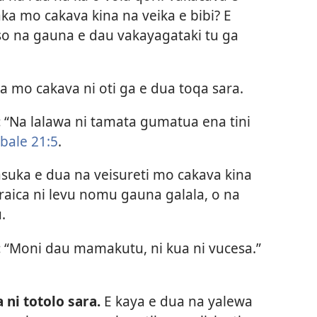
a mo cakava kina na veika e bibi? E
so na gauna e dau vakayagataki tu ga
ka mo cakava ni oti ga e dua toqa sara.
:
“Na lalawa ni tamata gumatua ena tini
bale 21:5
.
asuka e dua na veisureti mo cakava kina
a raica ni levu nomu gauna galala, o na
.
:
“Moni dau mamakutu, ni kua ni vucesa.”​
 ni totolo sara.
E kaya e dua na yalewa