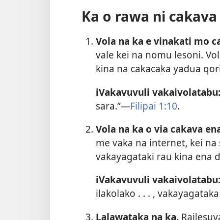
Ka o rawa ni cakava
Vola na ka e vinakati mo c
vale kei na nomu lesoni. Vo
kina na cakacaka yadua qor
iVakavuvuli vakaivolatabu
sara.”—​
Filipai 1:10
.
Vola na ka o via cakava en
me vaka na internet, kei na s
vakayagataki rau kina ena
iVakavuvuli vakaivolatabu
ilakolako . . . , vakayagata
Lalawataka na ka.
Railesuva