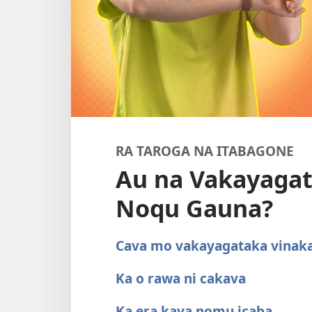
RA TAROGA NA ITABAGONE
Au na Vakayagat
Noqu Gauna?
Cava mo vakayagataka vinak
Ka o rawa ni cakava
Ka era kaya nomu icaba