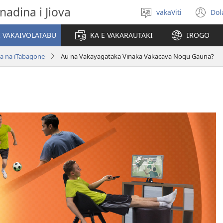
nadina i Jiova
vakaViti
Dol
Digia
(o
na
n
I VAKAIVOLATABU
KA E VAKARAUTAKI
IROGO
Vosa
wi
a na iTabagone
Au na Vakayagataka Vinaka Vakacava Noqu Gauna?