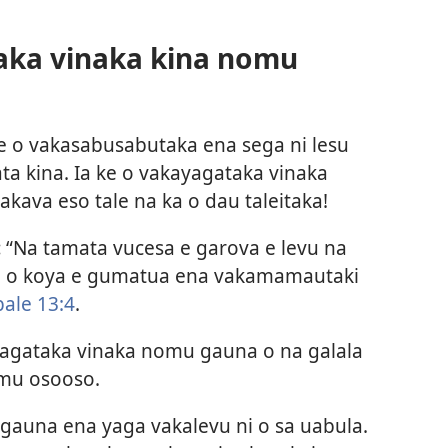
aka vinaka kina nomu
Ke o vakasabusabutaka ena sega ni lesu
ta kina. Ia ke o vakayagataka vinaka
kava eso tale na ka o dau taleitaka!
:
“Na tamata vucesa e garova e levu na
 ia o koya e gumatua ena vakamamautaki
ale 13:4
.
agataka vinaka nomu gauna o na galala
u osooso.
gauna ena yaga vakalevu ni o sa uabula.