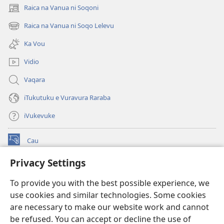
Raica na Vanua ni Soqoni
(opens
new
Raica na Vanua ni Soqo Lelevu
(opens
window)
new
Ka Vou
window)
Vidio
Vaqara
iTukutuku e Vuravura Raraba
iVukevuke
Cau
(opens
new
Privacy Settings
window)
Watchtower LAIBRI ENA INTERNET™
(opens
To provide you with the best possible experience, we
new
®
JW Hub
window)
use cookies and similar technologies. Some cookies
(opens
new
are necessary to make our website work and cannot
®
JW Library
window)
be refused. You can accept or decline the use of