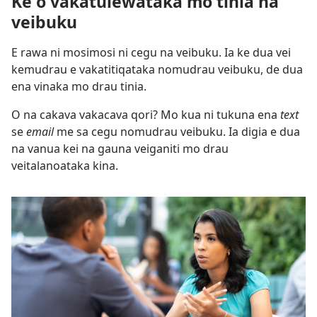
Ke o vakatulewataka mo tinia na
veibuku
E rawa ni mosimosi ni cegu na veibuku. Ia ke dua vei
kemudrau e vakatitiqataka nomudrau veibuku, de dua
ena vinaka mo drau tinia.
O na cakava vakacava qori? Mo kua ni tukuna ena
text
se
email
me sa cegu nomudrau veibuku. Ia digia e dua
na vanua kei na gauna veiganiti mo drau
veitalanoataka kina.