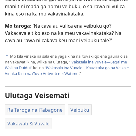
mani tini mada ga nomu veibuku, o sa rawa ni vulica
kina eso na ka mo vakavinakataka.
Mo taroga:
‘Na cava au vulica ena veibuku qo?
Vakacava e tiko eso na ka meu vakavinakataka? Na
cava au rawa ni cakava keu mani veibuku tale?’
Mo kila vinaka na sala ena yaga kina na ituvaki qo ena gauna o sa
a
na vakawati kina, wilika na ulutaga, “
iVakasala ina Vuvale—Sagai me
Wali na Duidui
” kei na “
iVakasala ina Vuvale—Kauaitaka ga na Veika e
Vinaka Kina na iTovo Votivoti nei Watimu
.”
Ulutaga Veisemati
Ra Taroga na iTabagone
Veibuku
Vakawati & Vuvale