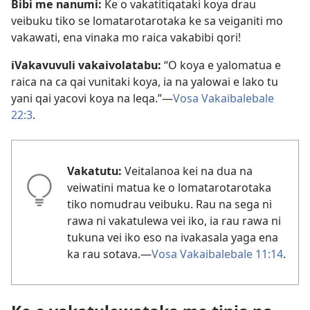
Bibi me nanumi:
Ke o vakatitiqataki koya drau
veibuku tiko se lomatarotarotaka ke sa veiganiti mo
vakawati, ena vinaka mo raica vakabibi qori!
iVakavuvuli vakaivolatabu:
“O koya e yalomatua e
raica na ca qai vunitaki koya, ia na yalowai e lako tu
yani qai yacovi koya na leqa.”—
Vosa Vakaibalebale
22:3
.
Vakatutu:
Veitalanoa kei na dua na
veiwatini matua ke o lomatarotarotaka
tiko nomudrau veibuku. Rau na sega ni
rawa ni vakatulewa vei iko, ia rau rawa ni
tukuna vei iko eso na ivakasala yaga ena
ka rau sotava.—
Vosa Vakaibalebale 11:14
.