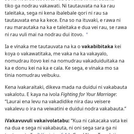
tiko ga nodrau vakawati. Ni tautauvata na ka rau
taleitaka, sega ni kena ibalebale qori ni rau sa
tautauvata ena ka kece. Ena so na ituvaki, e rawa ni
rau marautaka na ka e taleitaka e dua vei rau, se rawa
ni rau vuli mai na nodrau dui itovo.
a
Ia e vinaka me tautauvata na ka o
vakabibitaka
kei
koya o vakawatitaka, me vaka na ka vakayalo,
nomudrau itovo kei na nomudrau vakaduiduitaka na
ka e donu kei na ka e cala. Ke sega, e vinaka mo sa
tinia nomudrau veibuku.
Kena ivakaraitaki, dikeva mada na duidui ni vakabauta
vakalotu. E kaya na ivola
Fighting for Your Marriage
:
“Laurai ena levu na vakadidike nira dau veisere
vakalevu o ira na veiwatini e duidui nodra vakabauta.”
iVakavuvuli vakaivolatabu:
“Kua ni cakacaka vata kei
na dua e sega ni vakabauta, ni oni sega sara ga ni