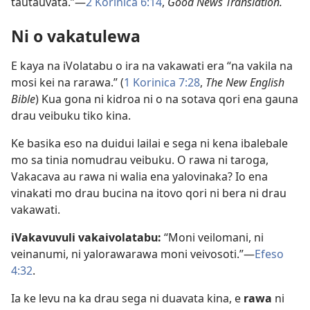
tautauvata.”—
2 Korinica 6:14
,
Good News Translation.
Ni o vakatulewa
E kaya na iVolatabu o ira na vakawati era “na vakila na
mosi kei na rarawa.” (
1 Korinica 7:28
,
The New English
Bible
) Kua gona ni kidroa ni o na sotava qori ena gauna
drau veibuku tiko kina.
Ke basika eso na duidui lailai e sega ni kena ibalebale
mo sa tinia nomudrau veibuku. O rawa ni taroga,
Vakacava au rawa ni walia ena yalovinaka? Io ena
vinakati mo drau bucina na itovo qori ni bera ni drau
vakawati.
iVakavuvuli vakaivolatabu:
“Moni veilomani, ni
veinanumi, ni yalorawarawa moni veivosoti.”—
Efeso
4:32
.
Ia ke levu na ka drau sega ni duavata kina, e
rawa
ni