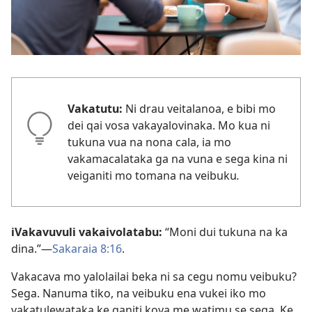
Vakatutu:
Ni drau veitalanoa, e bibi mo
dei qai vosa vakayalovinaka. Mo kua ni
tukuna vua na nona cala, ia mo
vakamacalataka ga na vuna e sega kina ni
veiganiti mo tomana na veibuku
.
iVakavuvuli vakaivolatabu:
“Moni dui tukuna na ka
dina.”—
Sakaraia 8:16
.
Vakacava mo yalolailai beka ni sa cegu nomu veibuku?
Sega. Nanuma tiko, na veibuku ena vukei iko mo
vakatulewataka ke ganiti koya me watimu se sega. Ke