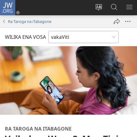
JW.ORG
Dolava
(opens
Veisautaka
Vaqara
VA
new
na
ena
NA
Ra Taroga na iTabagone
window)
Vosa
JW.ORG
LIS
WILIKA ENA VOSA
RA TAROGA NA ITABAGONE