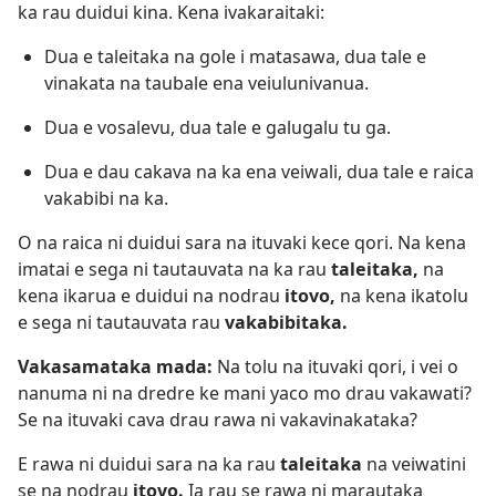
ka rau duidui kina. Kena ivakaraitaki:
Dua e taleitaka na gole i matasawa, dua tale e
vinakata na taubale ena veiulunivanua.
Dua e vosalevu, dua tale e galugalu tu ga.
Dua e dau cakava na ka ena veiwali, dua tale e raica
vakabibi na ka.
O na raica ni duidui sara na ituvaki kece qori. Na kena
imatai e sega ni tautauvata na ka rau
taleitaka,
na
kena ikarua e duidui na nodrau
itovo,
na kena ikatolu
e sega ni tautauvata rau
vakabibitaka.
Vakasamataka mada:
Na tolu na ituvaki qori, i vei o
nanuma ni na dredre ke mani yaco mo drau vakawati?
Se na ituvaki cava drau rawa ni vakavinakataka?
E rawa ni duidui sara na ka rau
taleitaka
na veiwatini
se na nodrau
itovo.
Ia rau se rawa ni marautaka