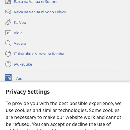
Raica na Vanua ni Soqoni
(opens
new
Raica na Vanua ni Soqo Lelevu
(opens
window)
new
Ka Vou
window)
Vidio
Vaqara
iTukutuku e Vuravura Raraba
iVukevuke
Cau
(opens
new
Privacy Settings
window)
Watchtower LAIBRI ENA INTERNET™
(opens
To provide you with the best possible experience, we
new
®
JW Hub
window)
use cookies and similar technologies. Some cookies
(opens
new
are necessary to make our website work and cannot
®
JW Library
window)
be refused. You can accept or decline the use of