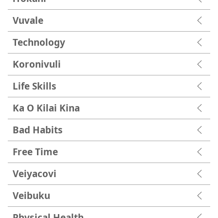
Vuvale
Technology
Koronivuli
Life Skills
Ka O Kilai Kina
Bad Habits
Free Time
Veiyacovi
Veibuku
Physical Health