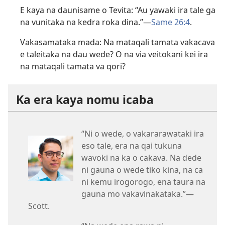
E kaya na daunisame o Tevita: “Au yawaki ira tale ga
na vunitaka na kedra roka dina.”​—
Same 26:4
.
Vakasamataka mada: Na mataqali tamata vakacava
e taleitaka na dau wede? O na via veitokani kei ira
na mataqali tamata va qori?
Ka era kaya nomu icaba
“Ni o wede, o vakararawataki ira
eso tale, era na qai tukuna
wavoki na ka o cakava. Na dede
ni gauna o wede tiko kina, na ca
ni kemu irogorogo, ena taura na
gauna mo vakavinakataka.”​—
Scott.