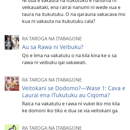
Ni dua e vakauta na itukutuku e nanuma ni
veikauaitaki, ena rairai nanumi ni wede vua e
taura na itukutuku. O na qarauna vakacava mo
kua ni vakauta na itukutuku cala?
RA TAROGA NA ITABAGONE
Au sa Rawa ni Veibuku?
Qo e lima na vakatutu o na kila kina ke o sa
rawa ni veibuku qai vakawati.
RA TAROGA NA ITABAGONE
Veitokani se Dodomo?​—Wase 1: Cava e
Laurai ena iTukutuku au Ciqoma?
Raica na vakatutu e rawa ni vukei iko mo kila
ke domoni iko tiko e dua se via veitokani ga.
RA TAROGA NA ITABAGONE