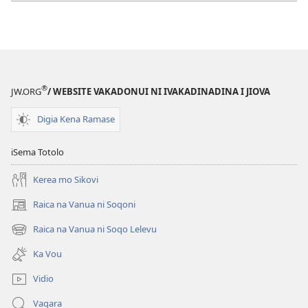
®
JW.ORG
/ WEBSITE VAKADONUI NI IVAKADINADINA I JIOVA
Digia Kena Ramase
iSema Totolo
Kerea mo Sikovi
Raica na Vanua ni Soqoni
(opens
new
Raica na Vanua ni Soqo Lelevu
(opens
window)
new
Ka Vou
window)
Vidio
Vaqara