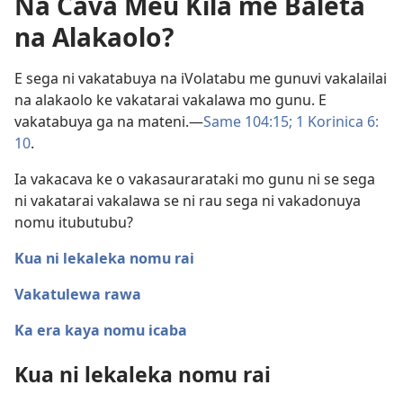
Na Cava Meu Kila me Baleta
na Alakaolo?
E sega ni vakatabuya na iVolatabu me gunuvi vakalailai
na alakaolo ke vakatarai vakalawa mo gunu. E
vakatabuya ga na mateni.​—
Same 104:15;
1 Korinica 6:​
10
.
Ia vakacava ke o vakasaurarataki mo gunu ni se sega
ni vakatarai vakalawa se ni rau sega ni vakadonuya
nomu itubutubu?
Kua ni lekaleka nomu rai
Vakatulewa rawa
Ka era kaya nomu icaba
Kua ni lekaleka nomu rai