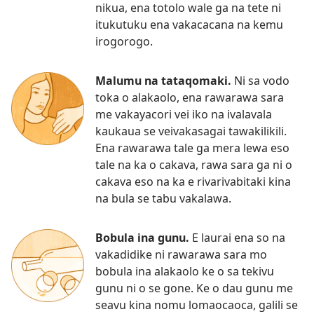
nikua, ena totolo wale ga na tete ni
itukutuku ena vakacacana na kemu
irogorogo.
Malumu na tataqomaki.
Ni sa vodo
toka o alakaolo, ena rawarawa sara
me vakayacori vei iko na ivalavala
kaukaua se veivakasagai tawakilikili.
Ena rawarawa tale ga mera lewa eso
tale na ka o cakava, rawa sara ga ni o
cakava eso na ka e rivarivabitaki kina
na bula se tabu vakalawa.
Bobula ina gunu.
E laurai ena so na
vakadidike ni rawarawa sara mo
bobula ina alakaolo ke o sa tekivu
gunu ni o se gone. Ke o dau gunu me
seavu kina nomu lomaocaoca, galili se