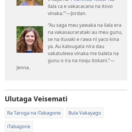
ilala ca e vakacacana na itovo
vinaka.’”​—Jordan.
“Au saga meu yawaka na ilala era
na vakasaurarataki au meu gunu,
se na ituvaki e rawa ni yaco kina
ya. Au kalougata nira dau
vakatulewa vinaka me baleta na
gunu o ira na noqu itokani.”​—
Jenna.
Ulutaga Veisemati
Ra Taroga na iTabagone
Bula Vakayago
iTabagone