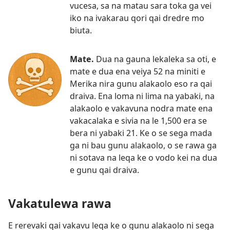
vucesa, sa na matau sara toka ga vei
iko na ivakarau qori qai dredre mo
biuta.
Mate.
Dua na gauna lekaleka sa oti, e
mate e dua ena veiya 52 na miniti e
Merika nira gunu alakaolo eso ra qai
draiva. Ena loma ni lima na yabaki, na
alakaolo e vakavuna nodra mate ena
vakacalaka e sivia na le 1,500 era se
bera ni yabaki 21. Ke o se sega mada
ga ni bau gunu alakaolo, o se rawa ga
ni sotava na leqa ke o vodo kei na dua
e gunu qai draiva.
Vakatulewa rawa
E rerevaki qai vakavu leqa ke o gunu alakaolo ni sega