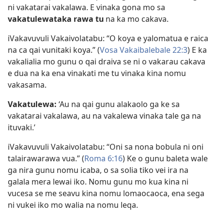
ni vakatarai vakalawa. E vinaka gona mo sa
vakatulewataka rawa tu
na ka mo cakava.
iVakavuvuli Vakaivolatabu: “O koya e yalomatua e raica
na ca qai vunitaki koya.” (
Vosa Vakaibalebale 22:3
) E ka
vakalialia mo gunu o qai draiva se ni o vakarau cakava
e dua na ka ena vinakati me tu vinaka kina nomu
vakasama.
Vakatulewa:
‘Au na qai gunu alakaolo ga ke sa
vakatarai vakalawa, au na vakalewa vinaka tale ga na
ituvaki.’
iVakavuvuli Vakaivolatabu: “Oni sa nona bobula ni oni
talairawarawa vua.” (
Roma 6:16
) Ke o gunu baleta wale
ga nira gunu nomu icaba, o sa solia tiko vei ira na
galala mera lewai iko. Nomu gunu mo kua kina ni
vucesa se me seavu kina nomu lomaocaoca, ena sega
ni vukei iko mo walia na nomu leqa.