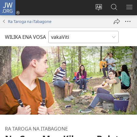
JW.ORG
Dolava
(opens
Veisautaka
Vaqara
VA
new
na
ena
NA
Ra Taroga na iTabagone
window)
Vosa
JW.ORG
LIS
WILIKA ENA VOSA
RA TAROGA NA ITABAGONE