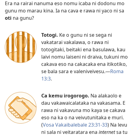
Era na rairai nanuma eso nomu icaba ni dodonu mo
gunu mo marau kina. Ia na cava e rawa ni yaco ni sa
oti
na gunu?
Totogi.
Ke o gunu ni se sega ni
vakatarai vakalawa, o rawa ni
totogitaki, beitaki ena basulawa, kau
laivi nomu laiseni ni draiva, tukuni mo
cakava eso na cakacaka ena itikotiko,
se bala sara e valeniveivesu.​—
Roma
13:3
.
Ca kemu irogorogo.
Na alakaolo e
dau vakawaicalataka na vakasama. E
rawa ni vakavuna mo kaya se cakava
eso na ka o na veivutunitaka e muri.
(
Vosa Vakaibalebale 23:31-33
) Na levu
ni sala ni veitaratara ena
internet
sa tu