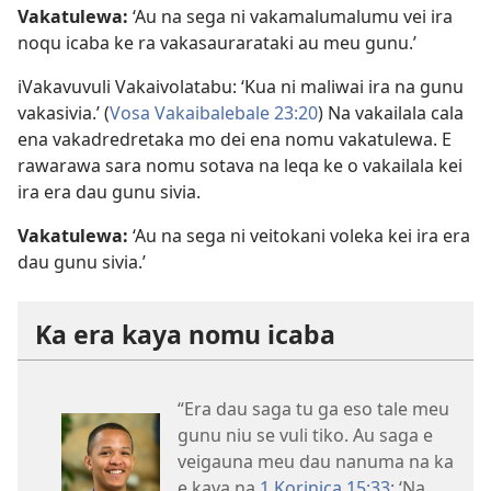
Vakatulewa:
‘Au na sega ni vakamalumalumu vei ira
noqu icaba ke ra vakasaurarataki au meu gunu.’
iVakavuvuli Vakaivolatabu: ‘Kua ni maliwai ira na gunu
vakasivia.’ (
Vosa Vakaibalebale 23:20
) Na vakailala cala
ena vakadredretaka mo dei ena nomu vakatulewa. E
rawarawa sara nomu sotava na leqa ke o vakailala kei
ira era dau gunu sivia.
Vakatulewa:
‘Au na sega ni veitokani voleka kei ira era
dau gunu sivia.’
Ka era kaya nomu icaba
“Era dau saga tu ga eso tale meu
gunu niu se vuli tiko. Au saga e
veigauna meu dau nanuma na ka
e kaya na
1 Korinica 15:33
: ‘Na