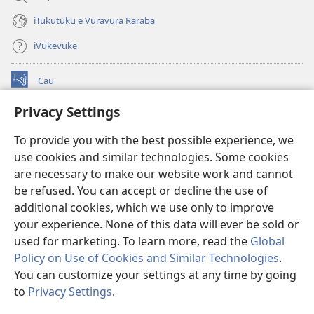
iTukutuku e Vuravura Raraba
iVukevuke
Cau
(opens
new
Privacy Settings
window)
Watchtower LAIBRI ENA INTERNET™
(opens
To provide you with the best possible experience, we
new
®
JW Hub
window)
use cookies and similar technologies. Some cookies
(opens
new
are necessary to make our website work and cannot
®
JW Library
window)
be refused. You can accept or decline the use of
additional cookies, which we use only to improve
Watchtower Library
your experience. None of this data will ever be sold or
used for marketing. To learn more, read the
Global
Policy on Use of Cookies and Similar Technologies
.
You can customize your settings at any time by going
Copyright
© 2026 Watch Tower Bible and Tract Society of Pennsylvania.
to
Privacy Settings
.
IVAKAVAKAYAGATAKI
|
VEIVAKADEITAKI
|
PRIVACY SETTINGS