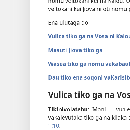
nomu veitokani kei na Kalou.
veitokani kei Jiova ni oti nomu 
Ena ulutaga qo
Vulica tiko ga na Vosa ni Kalo
Masuti Jiova tiko ga
Wasea tiko ga nomu vakabau
Dau tiko ena soqoni vaKarisit
Vulica tiko ga na Vo
Tikinivolatabu:
“Moni . . . vua
vakalevutaka tiko ga na kilak
1:10
.