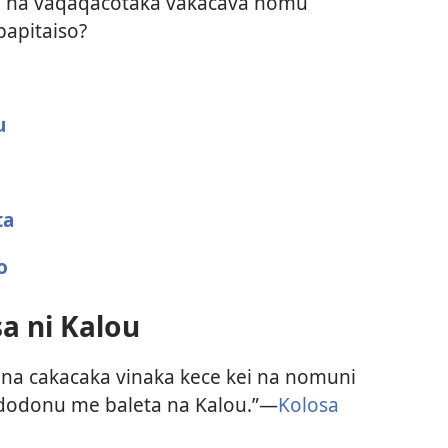
 O na vaqaqacotaka vakacava nomu
papitaiso?
u
ta
o
sa ni Kalou
 ena cakacaka vinaka kece kei na nomuni
a dodonu me baleta na Kalou.”—
Kolosa