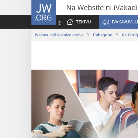
JW.ORG
Na Website ni iVakadi
TEKIVU
IVAKAVUVUL
iVakavuvuli Vakaivolatabu
iTabagone
Ra Tarog