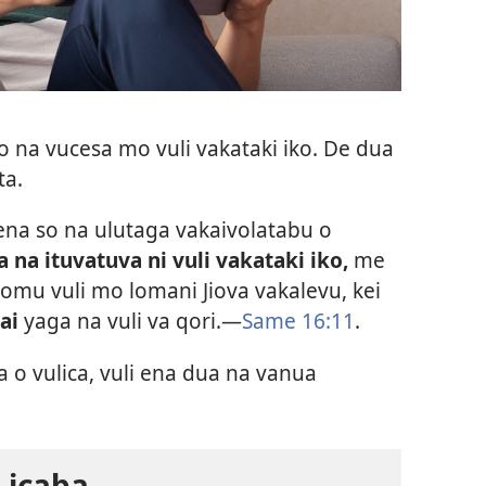
 na vucesa mo vuli vakataki iko. De dua
ta.
ena so na ulutaga vakaivolatabu o
a na ituvatuva ni vuli vakataki iko,
me
nomu vuli mo lomani Jiova vakalevu, kei
ai
yaga na vuli va qori.—
Same 16:11
.
a o vulica, vuli ena dua na vanua
 icaba