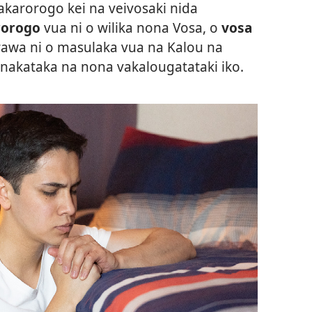
akarorogo kei na veivosaki nida
rorogo
vua ni o wilika nona Vosa, o
vosa
rawa ni o masulaka vua na Kalou na
inakataka na nona vakalougatataki iko.