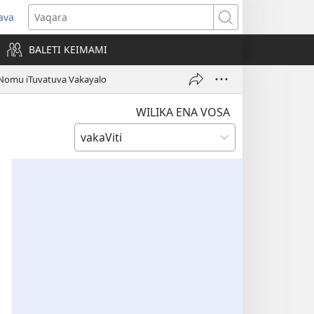
ava
pens
Vaqara
ew
BALETI KEIMAMI
ndow)
 Nomu iTuvatuva Vakayalo
WILIKA ENA VOSA