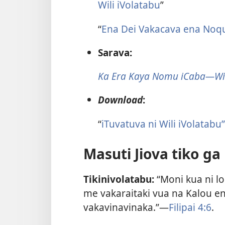
Wili iVolatabu
”
“
Ena Dei Vakacava ena Noqu
Sarava:
Ka Era Kaya Nomu iCaba—Wil
Download
:
“
iTuvatuva ni Wili iVolatabu”
Masuti Jiova tiko ga
Tikinivolatabu:
“Moni kua ni l
me vakaraitaki vua na Kalou en
vakavinavinaka.”—
Filipai 4:6
.