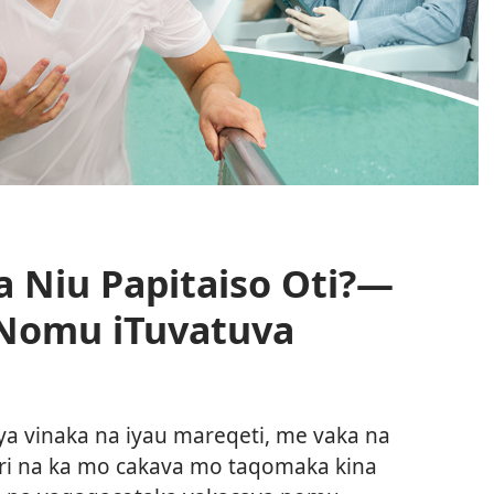
 Niu Papitaiso Oti?​—
 Nomu iTuvatuva
a vinaka na iyau mareqeti, me vaka na
qori na ka mo cakava mo taqomaka kina