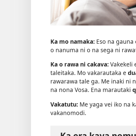
Ka mo namaka:
Eso na gauna o
o nanuma ni o na sega ni rawa
Ka o rawa ni cakava:
Vakekeli 
taleitaka. Mo vakarautaka e
du
rawarawa tale ga. Me inaki ni 
na nona Vosa. Ena marautaki
q
Vakatutu:
Me yaga vei iko na k
vakanomodi.
Ka era kaya nomu