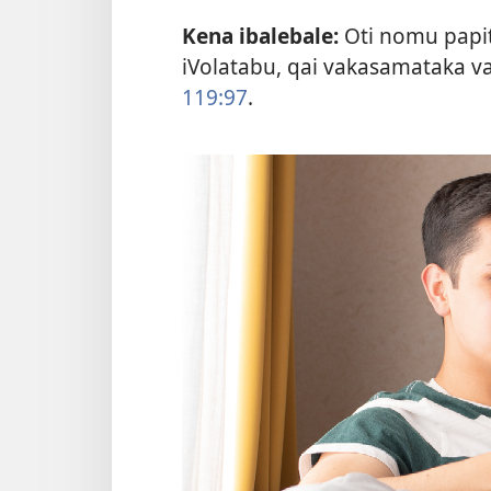
Kena ibalebale:
Oti nomu papita
iVolatabu, qai vakasamataka va
119:97
.