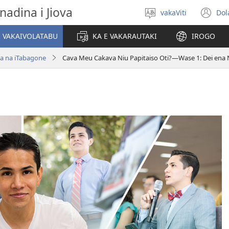
nadina i Jiova
vakaViti
Dol
Digia
(o
na
n
I VAKAIVOLATABU
KA E VAKARAUTAKI
IROGO
Vosa
wi
a na iTabagone
Cava Meu Cakava Niu Papitaiso Oti?​—Wase 1: Dei ena