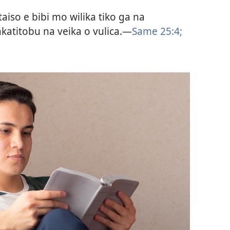
iso e bibi mo wilika tiko ga na
katitobu na veika o vulica.—
Same 25:4;