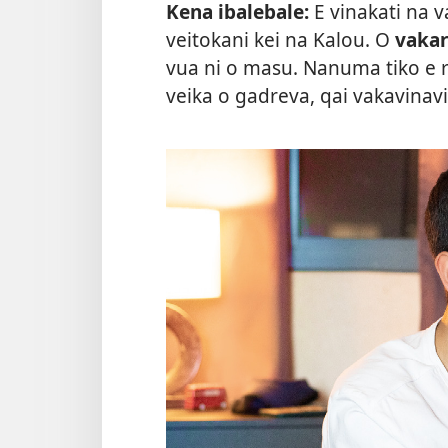
Kena ibalebale:
E vinakati na v
veitokani kei na Kalou. O
vaka
vua ni o masu. Nanuma tiko e 
veika o gadreva, qai vakavinav