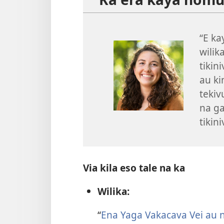
“E ka
wilik
tikin
au ki
tekiv
na ga
tikin
Via kila eso tale na ka
Wilika:
“
Ena Yaga Vakacava Vei au