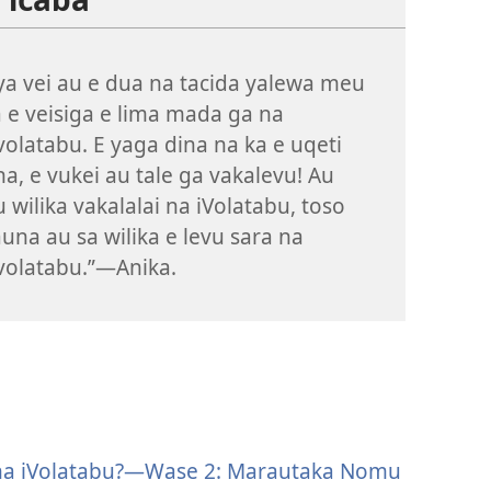
ya vei au e dua na tacida yalewa meu
a e veisiga e lima mada ga na
ivolatabu. E yaga dina na ka e uqeti
na, e vukei au tale ga vakalevu! Au
u wilika vakalalai na iVolatabu, toso
una au sa wilika e levu sara na
ivolatabu.”—Anika.
 na iVolatabu?—Wase 2: Marautaka Nomu