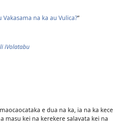
 Vakasama na ka au Vulica?
”
i iVolatabu
omaocaocataka e dua na ka, ia na ka kece
a masu kei na kerekere salavata kei na