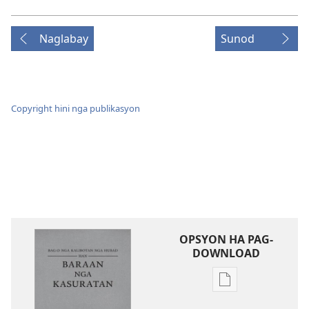
Naglabay
Sunod
Copyright hini nga publikasyon
OPSYON HA PAG-
DOWNLOAD
Opsyon
ha