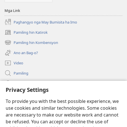
Mga Link
Paghangyo nga May Bumisita ha Imo
Pamiling hin Katirok
(opens
new
Pamiling hin Kombensyon
(opens
window)
new
Ano an Bag-o?
window)
Video
Pamiling
Impormasyon Para ha mga Opisyal han Gobyerno
Privacy Settings
Donasyon
(opens
To provide you with the best possible experience, we
new
use cookies and similar technologies. Some cookies
window)
Watchtower ONLINE LIBRARY
are necessary to make our website work and cannot
(opens
be refused. You can accept or decline the use of
new
®
JW Hub
window)