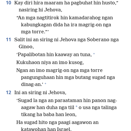
10
Kay diri hira maaram ha pagbuhat hin husto,”
nasiring hi Jehova,
“An mga nagtitirok hin kamadarahog ngan
kabungkagan dida ha ira magrig-on nga
mga torre.”’
11
Salit ini an siring ni Jehova nga Soberano nga
Ginoo,
+
‘Papalibotan hin kaaway an tuna,
Kukuhaon niya an imo kusog,
Ngan an imo magrig-on nga mga torre
pangunguhaan hin mga butang sugad nga
+
dinag-an.’
12
Ini an siring ni Jehova,
‘Sugad la nga an paraataman hin panon nag-
*
aagaw han duha nga tiil
o usa nga talinga
tikang ha baba han leon,
Ha sugad hito nga paagi aagawon an
katawohan han Israel,