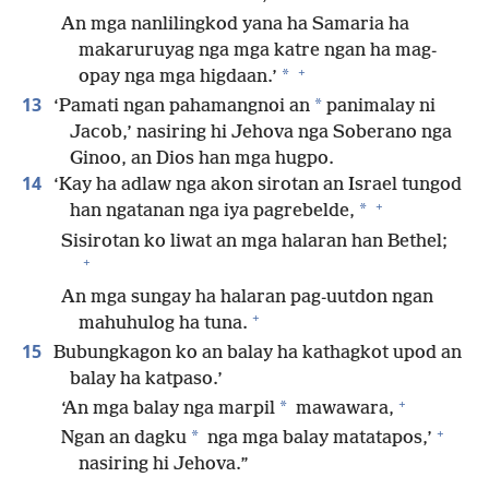
An mga nanlilingkod yana ha Samaria ha
makaruruyag nga mga katre ngan ha mag-
+
*
opay nga mga higdaan.’
13
*
‘Pamati ngan pahamangnoi an
panimalay ni
Jacob,’ nasiring hi Jehova nga Soberano nga
Ginoo, an Dios han mga hugpo.
14
‘Kay ha adlaw nga akon sirotan an Israel tungod
+
*
han ngatanan nga iya pagrebelde,
Sisirotan ko liwat an mga halaran han Bethel;
+
An mga sungay ha halaran pag-uutdon ngan
+
mahuhulog ha tuna.
15
Bubungkagon ko an balay ha kathagkot upod an
balay ha katpaso.’
+
*
‘An mga balay nga marpil
mawawara,
+
*
Ngan an dagku
nga mga balay matatapos,’
nasiring hi Jehova.”