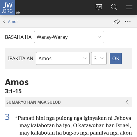
JW.ORG
Pag-
log
Balyui
Pamiling
IPA
In
hin
ha
AN
Amos
(opens
yinaknan
JW.ORG
ME
new
an
BASAHA HA
window)
site
Kapitulo
IPAKITA AN
Libro
han
Biblia
Amos
3:1-15
SUMARYO HAN MGA SULOD
3
“Pamati hini nga pulong nga iginyakan ni Jehova
may kalabotan ha iyo, O katawohan han Israel,
may kalabotan ha bug-os nga pamilya nga akon