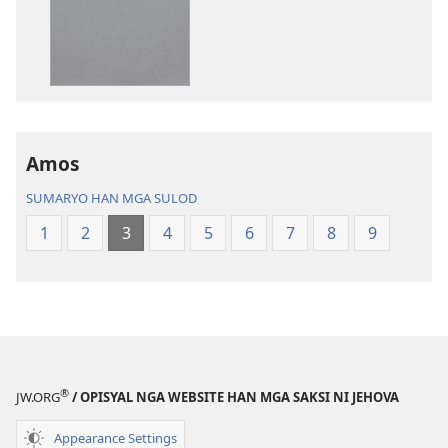
pag-
download
hin
digital
nga
mga
publikasyon
Amos
Bag-
SUMARYO HAN MGA SULOD
o
nga
1
2
3
4
5
6
7
8
9
Kalibotan
nga
Hubad
han
Baraan
nga
®
JW.ORG
/ OPISYAL NGA WEBSITE HAN MGA SAKSI NI JEHOVA
Kasuratan
Appearance Settings