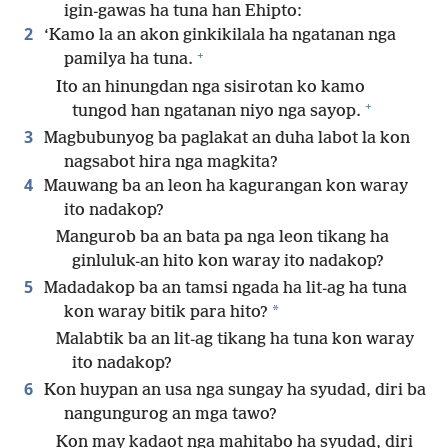
igin-gawas ha tuna han Ehipto:
2
‘Kamo la an akon ginkikilala ha ngatanan nga
+
pamilya ha tuna.
Ito an hinungdan nga sisirotan ko kamo
+
tungod han ngatanan niyo nga sayop.
3
Magbubunyog ba paglakat an duha labot la kon
nagsabot hira nga magkita?
4
Mauwang ba an leon ha kagurangan kon waray
ito nadakop?
Mangurob ba an bata pa nga leon tikang ha
ginluluk-an hito kon waray ito nadakop?
5
Madadakop ba an tamsi ngada ha lit-ag ha tuna
*
kon waray bitik para hito?
Malabtik ba an lit-ag tikang ha tuna kon waray
ito nadakop?
6
Kon huypan an usa nga sungay ha syudad, diri ba
nangungurog an mga tawo?
Kon may kadaot nga mahitabo ha syudad, diri