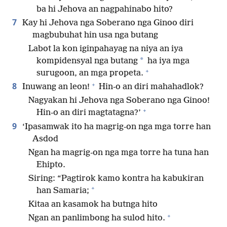
ba hi Jehova an nagpahinabo hito?
7
Kay hi Jehova nga Soberano nga Ginoo diri
magbubuhat hin usa nga butang
Labot la kon iginpahayag na niya an iya
*
kompidensyal nga butang
ha iya mga
+
surugoon, an mga propeta.
+
8
Inuwang an leon!
Hin-o an diri mahahadlok?
Nagyakan hi Jehova nga Soberano nga Ginoo!
+
Hin-o an diri magtatagna?’
9
‘Ipasamwak ito ha magrig-on nga mga torre han
Asdod
Ngan ha magrig-on nga mga torre ha tuna han
Ehipto.
Siring: “Pagtirok kamo kontra ha kabukiran
+
han Samaria;
Kitaa an kasamok ha butnga hito
+
Ngan an panlimbong ha sulod hito.