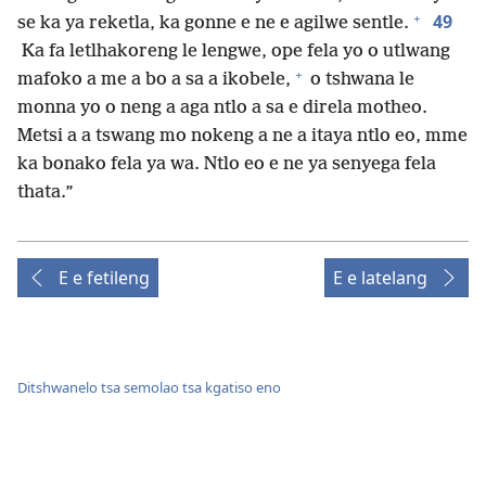
+
49
se ka ya reketla, ka gonne e ne e agilwe sentle.
Ka fa letlhakoreng le lengwe, ope fela yo o utlwang
+
mafoko a me a bo a sa a ikobele,
o tshwana le
monna yo o neng a aga ntlo a sa e direla motheo.
Metsi a a tswang mo nokeng a ne a itaya ntlo eo, mme
ka bonako fela ya wa. Ntlo eo e ne ya senyega fela
thata.”
E e fetileng
E e latelang
Ditshwanelo tsa semolao tsa kgatiso eno