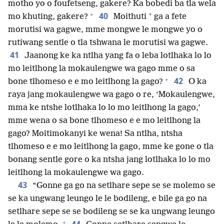
motho yo o foufetseng, gakere? Ka bobedi ba tla wela
+
40
*
mo khuting, gakere?
Moithuti
ga a fete
morutisi wa gagwe, mme mongwe le mongwe yo o
rutiwang sentle o tla tshwana le morutisi wa gagwe.
41
Jaanong ke ka ntlha yang fa o leba lotlhaka lo lo
mo leitlhong la mokaulengwe wa gago mme o sa
+
42
bone tlhomeso e e mo leitlhong la gago?
O ka
raya jang mokaulengwe wa gago o re, ‘Mokaulengwe,
mma ke ntshe lotlhaka lo lo mo leitlhong la gago,’
mme wena o sa bone tlhomeso e e mo leitlhong la
gago? Moitimokanyi ke wena! Sa ntlha, ntsha
tlhomeso e e mo leitlhong la gago, mme ke gone o tla
bonang sentle gore o ka ntsha jang lotlhaka lo lo mo
leitlhong la mokaulengwe wa gago.
43
“Gonne ga go na setlhare sepe se se molemo se
se ka ungwang leungo le le bodileng, e bile ga go na
setlhare sepe se se bodileng se se ka ungwang leungo
+