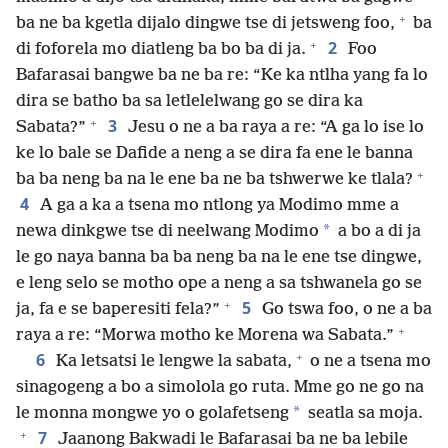
+
ba ne ba kgetla dijalo dingwe tse di jetsweng foo,
ba
+
2
di foforela mo diatleng ba bo ba di ja.
Foo
Bafarasai bangwe ba ne ba re: “Ke ka ntlha yang fa lo
dira se batho ba sa letlelelwang go se dira ka
+
3
Sabata?”
Jesu o ne a ba raya a re: “A ga lo ise lo
ke lo bale se Dafide a neng a se dira fa ene le banna
+
ba ba neng ba na le ene ba ne ba tshwerwe ke tlala?
4
A ga a ka a tsena mo ntlong ya Modimo mme a
*
newa dinkgwe tse di neelwang Modimo
a bo a di ja
le go naya banna ba ba neng ba na le ene tse dingwe,
e leng selo se motho ope a neng a sa tshwanela go se
+
5
ja, fa e se baperesiti fela?”
Go tswa foo, o ne a ba
+
raya a re: “Morwa motho ke Morena wa Sabata.”
+
6
Ka letsatsi le lengwe la sabata,
o ne a tsena mo
sinagogeng a bo a simolola go ruta. Mme go ne go na
*
le monna mongwe yo o golafetseng
seatla sa moja.
+
7
Jaanong Bakwadi le Bafarasai ba ne ba lebile