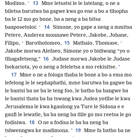
+
13
Modimo.
Mme letsatsi le le latelang, o ne a
biletsa barutwa ba gagwe kwa go ene a bo a tlhopha
ba le 12 mo go bone, ba a neng a ba bitsa
+
14
baaposetoloi:
Simone, yo gape a neng a mmitsa
Petere, Anderea monnawe Petere, Jakobe, Johane,
+
+
15
Filipo,
Barotholomeo,
Mathaio, Thomase,
Jakobe morwa Alefaeo, Simone yo o bidiwang “yo o
16
tlhagafetseng,”
Judase morwa Jakobe le Judase
*
Isekariota, yo o neng a feleletsa a mo rekisitse.
17
Mme o ne a fologa thaba le bone a bo a ema mo
lefelong le le sephaphathi, mme barutwa ba gagwe ba
le bantsi ba ne ba le teng foo, le batho ba bangwe ba
le bantsi thata ba ba tswang kwa Judea yotlhe le kwa
Jerusalema le kwa kgaolong ya Ture le Sidona e e
gaufi le lewatle, ba ba neng ba tlile go mo reetsa le go
18
fodisiwa.
O ne a fodisa le ba ba neng ba
19
*
tshwenngwa ke madimona.
Mme fa batho ba ne