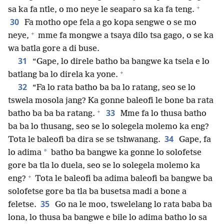
+
sa ka fa ntle, o mo neye le seaparo sa ka fa teng.
30
Fa motho ope fela a go kopa sengwe o se mo
+
neye,
mme fa mongwe a tsaya dilo tsa gago, o se ka
wa batla gore a di buse.
31
“Gape, lo direle batho ba bangwe ka tsela e lo
+
batlang ba lo direla ka yone.
32
“Fa lo rata batho ba ba lo ratang, seo se lo
tswela mosola jang? Ka gonne baleofi le bone ba rata
+
33
batho ba ba ba ratang.
Mme fa lo thusa batho
ba ba lo thusang, seo se lo solegela molemo ka eng?
34
Tota le baleofi ba dira se se tshwanang.
Gape, fa
*
lo adima
batho ba bangwe ka gonne lo solofetse
gore ba tla lo duela, seo se lo solegela molemo ka
+
eng?
Tota le baleofi ba adima baleofi ba bangwe ba
solofetse gore ba tla ba busetsa madi a bone a
35
feletse.
Go na le moo, tswelelang lo rata baba ba
lona, lo thusa ba bangwe e bile lo adima batho lo sa