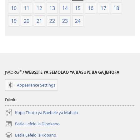
le
Lefatshe
10
11
12
13
14
15
16
17
18
Lesha
le
(E
Lesha
19
20
21
22
23
24
Tlhabolotswe
(E
ka
Tlhabolotswe
2021)
ka
2021)
®
JW.ORG
/ WEBSITE YA SEMOLAO YA BASUPI BA GA JEHOFA
Appearance Settings
Dilinki
Kopa Thuto ya Baebele ya Mahala
Batla Lefelo la Dipokano
(e
bula
Batla Lefelo la Kopano
(e
tsebe