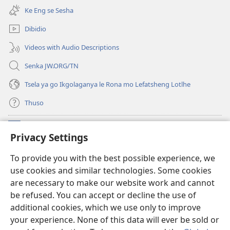
bula
e
Ke Eng se Sesha
tsebe
nngwe)
e
Dibidio
nngwe)
Videos with Audio Descriptions
Senka JW.ORG/TN
Tsela ya go Ikgolaganya le Rona mo Lefatsheng Lotlhe
Thuso
Meneelo
(e
Privacy Settings
bula
tsebe
LAEBORARI YA MO INTERNET
To provide you with the best possible experience, we
(e
e
use cookies and similar technologies. Some cookies
bula
nngwe)
®
JW Hub
tsebe
are necessary to make our website work and cannot
(e
e
be refused. You can accept or decline the use of
bula
nngwe)
App
ya
JW Library
tsebe
additional cookies, which we use only to improve
e
your experience. None of this data will ever be sold or
nngwe)