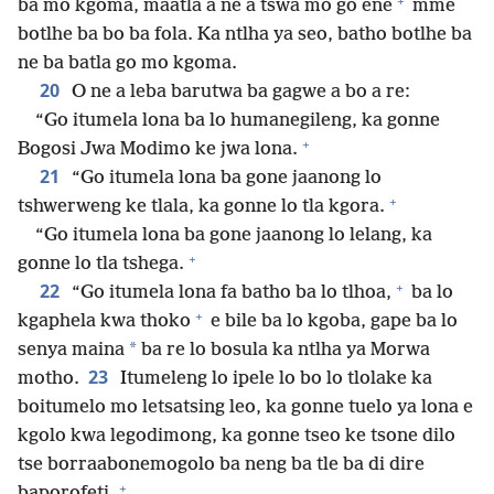
+
ba mo kgoma, maatla a ne a tswa mo go ene
mme
botlhe ba bo ba fola. Ka ntlha ya seo, batho botlhe ba
ne ba batla go mo kgoma.
20
O ne a leba barutwa ba gagwe a bo a re:
“Go itumela lona ba lo humanegileng, ka gonne
+
Bogosi Jwa Modimo ke jwa lona.
21
“Go itumela lona ba gone jaanong lo
+
tshwerweng ke tlala, ka gonne lo tla kgora.
“Go itumela lona ba gone jaanong lo lelang, ka
+
gonne lo tla tshega.
+
22
“Go itumela lona fa batho ba lo tlhoa,
ba lo
+
kgaphela kwa thoko
e bile ba lo kgoba, gape ba lo
*
senya maina
ba re lo bosula ka ntlha ya Morwa
23
motho.
Itumeleng lo ipele lo bo lo tlolake ka
boitumelo mo letsatsing leo, ka gonne tuelo ya lona e
kgolo kwa legodimong, ka gonne tseo ke tsone dilo
tse borraabonemogolo ba neng ba tle ba di dire
+
baporofeti.