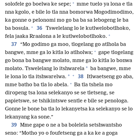
+
solofele go boelwa ke sepe;
mme tuelo ya lona e tla
nna kgolo, e bile lo tla nna bomorwa Mogodimodimo,
ka gonne o pelonomi mo go ba ba sa lebogeng le ba
+
36
ba bosula.
Tswelelang lo le kutlwelobotlhoko,
+
fela jaaka Rraalona a le kutlwelobotlhoko.
37
“Mo godimo ga moo, tlogelang go atlhola ba
+
bangwe, mme ga lo kitla lo atlholwa;
gape tlogelang
go bona ba bangwe molato, mme ga lo kitla lo bonwa
*
molato. Tswelelang lo itshwarela
ba bangwe, mme
+
38
*
le lona lo tla itshwarelwa.
Itlwaetseng go aba,
+
mme batho ba tla lo abela.
Ba tla tshela mo
diropeng tsa lona selekanyo se se tletseng, se
papietswe, se tshikintswe sentle e bile se penologa.
Gonne le bone ba tla lo lekanyetsa ka selekanyo se lo
lekanyang ka sone.”
39
Mme gape o ne a ba bolelela setshwantsho
seno: “Motho yo o foufetseng ga a ka ke a goga