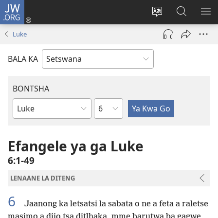
JW.ORG
Tsena
(e
Fetola
Senka
BO
bula
puo
JW.ORG/T
ME
Luke
tsebe
ya
e
saete
BALA KA
nngwe)
BONTSHA
Kgaolo
Dibuka
Tsa
Baebele
Efangele ya ga Luke
6:1-49
LENAANE LA DITENG
6
Jaanong ka letsatsi la sabata o ne a feta a raletse
masimo a dijo tsa ditlhaka, mme barutwa ba gagwe