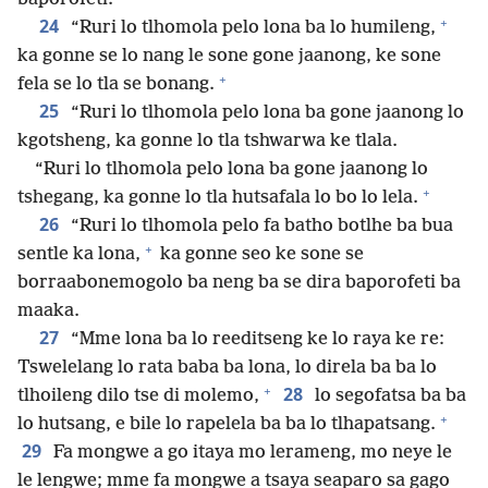
+
24
“Ruri lo tlhomola pelo lona ba lo humileng,
ka gonne se lo nang le sone gone jaanong, ke sone
+
fela se lo tla se bonang.
25
“Ruri lo tlhomola pelo lona ba gone jaanong lo
kgotsheng, ka gonne lo tla tshwarwa ke tlala.
“Ruri lo tlhomola pelo lona ba gone jaanong lo
+
tshegang, ka gonne lo tla hutsafala lo bo lo lela.
26
“Ruri lo tlhomola pelo fa batho botlhe ba bua
+
sentle ka lona,
ka gonne seo ke sone se
borraabonemogolo ba neng ba se dira baporofeti ba
maaka.
27
“Mme lona ba lo reeditseng ke lo raya ke re:
Tswelelang lo rata baba ba lona, lo direla ba ba lo
+
28
tlhoileng dilo tse di molemo,
lo segofatsa ba ba
+
lo hutsang, e bile lo rapelela ba ba lo tlhapatsang.
29
Fa mongwe a go itaya mo lerameng, mo neye le
le lengwe; mme fa mongwe a tsaya seaparo sa gago