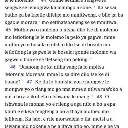
44
le le molemo.
Gonne setlhare sengwe le
+
sengwe se lemogiwa ka maungo a sone.
Ka sekai,
batho ga ba kgetle difeige mo mmitlweng, e bile ga ba
*
kgaole morara
mo setlhatshaneng se se mmitlwa.
45
Motho yo o molemo o ntsha dilo tse di molemo
mo letlotlong le le molemo la pelo ya gagwe, mme
motho yo o bosula o ntsha dilo tse di bosula mo
letlotlong la gagwe le le bosula; gonne molomo wa
+
gagwe o bua se se tletseng mo pelong.
46
“Jaanong ke ka ntlha yang fa lo mpitsa
‘Morena! Morena!’ mme lo sa dire dilo tse ke di
+
47
buang?
Ke tla lo bontsha gore mongwe le
mongwe yo o tlang mo go nna mme a utlwa mafoko a
+
48
me a bo a a ikobela o tshwana le mang:
O
tshwana le monna yo e rileng a aga ntlo a bo a epa
khuti e e kwa tengteng a bo a thaya motheo mo
lefikeng. Ka jalo, e rile morwalela o tla, metsi a a
tswang mo nokeng a ne a itaya ntlo eo, mme e ne ya