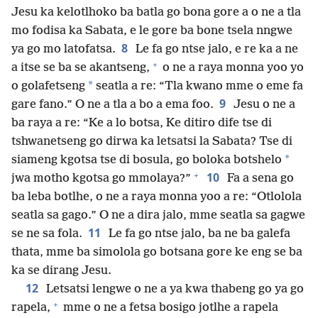
Jesu ka kelotlhoko ba batla go bona gore a o ne a tla
mo fodisa ka Sabata, e le gore ba bone tsela nngwe
8
ya go mo latofatsa.
Le fa go ntse jalo, e re ka a ne
+
a itse se ba se akantseng,
o ne a raya monna yoo yo
*
o golafetseng
seatla a re: “Tla kwano mme o eme fa
9
gare fano.” O ne a tla a bo a ema foo.
Jesu o ne a
ba raya a re: “Ke a lo botsa, Ke ditiro dife tse di
tshwanetseng go dirwa ka letsatsi la Sabata? Tse di
*
siameng kgotsa tse di bosula, go boloka botshelo
+
10
jwa motho kgotsa go mmolaya?”
Fa a sena go
ba leba botlhe, o ne a raya monna yoo a re: “Otlolola
seatla sa gago.” O ne a dira jalo, mme seatla sa gagwe
11
se ne sa fola.
Le fa go ntse jalo, ba ne ba galefa
thata, mme ba simolola go botsana gore ke eng se ba
ka se dirang Jesu.
12
Letsatsi lengwe o ne a ya kwa thabeng go ya go
+
rapela,
mme o ne a fetsa bosigo jotlhe a rapela