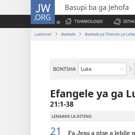
JW.ORG
Basupi ba ga Jehofa
TSHIMOLOGO
DITH
Laeborari
Baebele
Baebele ya Thanolo ya Lefat
BONTSHA
Dibuka
Tsa
Baebele
Efangele ya ga L
21:1-38
LENAANE LA DITENG
21
Fa Jesu a ntse a lebile 