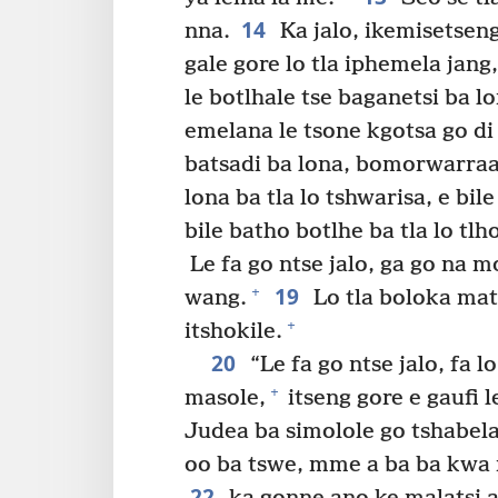
14
nna.
Ka jalo, ikemisetseng 
gale gore lo tla iphemela jang,
le botlhale tse baganetsi ba l
emelana le tsone kgotsa go di
batsadi ba lona, bomorwarraal
lona ba tla lo tshwarisa, e bil
bile batho botlhe ba tla lo tlh
Le fa go ntse jalo, ga go na mo
19
+
wang.
Lo tla boloka mat
+
itshokile.
20
“Le fa go ntse jalo, fa 
+
masole,
itseng gore e gaufi 
Judea ba simolole go tshabel
oo ba tswe, mme a ba ba kwa 
22