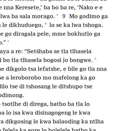
Ke nna Keresete,’ ba bo ba re, ‘Nako e e
9
+
 lwa ba sala morago.
Mo godimo ga
*
a le dikhuduego,
lo se ka lwa tshoga.
se go diragala pele, mme bokhutlo ga
+
o.”
aya a re: “Setšhaba se tla tlhasela
+
i bo tla tlhasela bogosi jo bongwe.
 dikgolo tsa lefatshe, e bile go tla nna
etse a leroborobo mo mafelong ka go
ilo tse di tshosang le ditshupo tse
godimong.
tsotlhe di direga, batho ba tla lo
a lo isa kwa disinagogeng le kwa
wa dikgosing le kwa balaoding ka ntlha
 felela ka gore lo bolelele batho ka