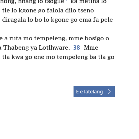
ong, nnang lo tsogile
ka metlha lo
 tle lo kgone go falola dilo tseno
 diragala lo bo lo kgone go ema fa pele
ne a ruta mo tempeleng, mme bosigo o
38
wa Thabeng ya Lotlhware.
Mme
 tla kwa go ene mo tempeleng ba tla go
E e latelang