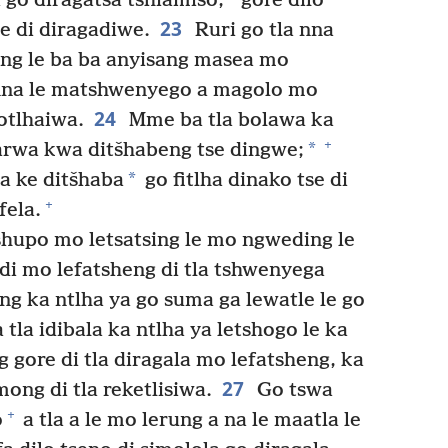
 go diragatsa tshiamiso,
gore dilo
23
le di diragadiwe.
Ruri go tla nna
eng le ba ba anyisang masea mo
nna le matshwenyego a magolo mo
24
 otlhaiwa.
Mme ba tla bolawa ka
+
*
arwa kwa ditšhabeng tse dingwe;
*
a ke ditšhaba
go fitlha dinako tse di
+
fela.
tshupo mo letsatsing le mo ngweding le
di mo lefatsheng di tla tshwenyega
rang ka ntlha ya go suma ga lewatle le go
tla idibala ka ntlha ya letshogo le ka
ng gore di tla diragala mo lefatsheng, ka
27
ong di tla reketlisiwa.
Go tswa
+
o
a tla a le mo lerung a na le maatla le