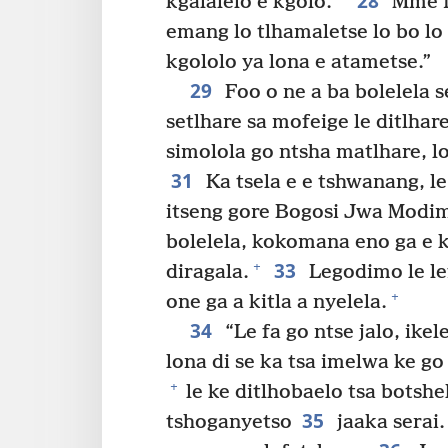
28
kgalalelo e kgolo.
Mme fa
emang lo tlhamaletse lo bo lo 
kgololo ya lona e atametse.”
29
Foo o ne a ba bolelela 
setlhare sa mofeige le ditlhar
simolola go ntsha matlhare, lo
31
Ka tsela e e tshwanang, le 
itseng gore Bogosi Jwa Modim
bolelela, kokomana eno ga e kit
33
+
diragala.
Legodimo le le
+
one ga a kitla a nyelela.
34
“Le fa go ntse jalo, ike
lona di se ka tsa imelwa ke go
+
le ke ditlhobaelo tsa botshe
35
tshoganyetso
jaaka serai.