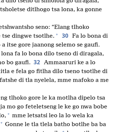
 dilo tseno di simolola go diragala,
tsholetse ditlhogo tsa lona, ka gonne
setshwantsho seno: “Elang tlhoko
30
+
e tse dingwe tsotlhe.
Fa lo bona di
 a itse gore jaanong selemo se gaufi.
lona fa lo bona dilo tseno di diragala,
32
o bo gaufi.
Ammaaruri ke a lo
la e fela go fitlha dilo tseno tsotlhe di
fatshe di tla nyelela, mme mafoko a me
leng tlhoko gore le ka motlha dipelo tsa
 ja mo go feteletseng le ke go nwa bobe
+
lo,
mme letsatsi leo la lo wela ka
+
Gonne le tla tlela batho botlhe ba ba
+