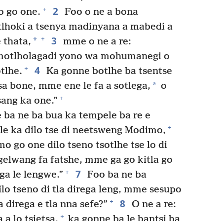
2
+
o go one.
Foo o ne a bona
hoki a tsenya madinyana a mabedi a
3
+
*
 thata,
mme o ne a re:
, motlholagadi yono wa mohumanegi o
4
+
tlhe.
Ka gonne botlhe ba tsentse
*
a bone, mme ene le fa a sotlega,
o
+
sang ka one.”
ba ne ba bua ka tempele ba re e
+
le ka dilo tse di neetsweng Modimo,
 mo go one dilo tseno tsotlhe tse lo di
gelwang fa fatshe, mme ga go kitla go
7
+
ga le lengwe.”
Foo ba ne ba
ilo tseno di tla direga leng, mme sesupo
8
+
a direga e tla nna sefe?”
O ne a re:
+
 a lo tsietsa,
ka gonne ba le bantsi ba