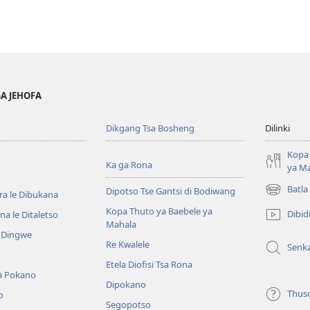
GA JEHOFA
Dikgang Tsa Bosheng
Dilinki
Kopa 
Ka ga Rona
ya M
Batla
Dipotso Tse Gantsi di Bodiwang
ra le Dibukana
(e
bula
Kopa Thuto ya Baebele ya
Dibid
a le Ditaletso
tsebe
Mahala
e Dingwe
e
Re Kwalele
Senk
nngwe)
Etela Diofisi Tsa Rona
a Pokano
Dipokano
Thus
o
Segopotso