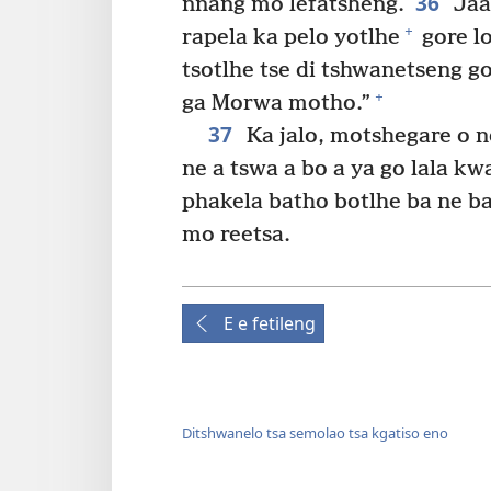
36
nnang mo lefatsheng.
Jaan
+
rapela ka pelo yotlhe
gore lo
tsotlhe tse di tshwanetseng go
+
ga Morwa motho.”
37
Ka jalo, motshegare o 
ne a tswa a bo a ya go lala k
phakela batho botlhe ba ne ba
mo reetsa.
E e fetileng
Ditshwanelo tsa semolao tsa kgatiso eno