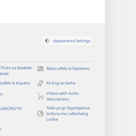
Appearance Settings
Thuto ya Baebele
Batla Lefelo la Dipokano
(e
ahala
bula
tsebe
 Lefelo la Kopano
Ke Eng se Sesha
e
Videos with Audio
io
nngwe)
Descriptions
Tsela ya go Ikgolaganya
a JW.ORG/TN
le Rona mo Lefatsheng
Lotlhe
o