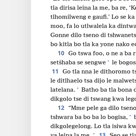
tla dirisa leina la me, ba re, ‘
tlhomilweng e gaufi.’ Lo se ka
moo, fa lo utlwalela ka dintw
Gonne dilo tseno di tshwanet
bo kitla bo tla ka yone nako e
10
Go tswa foo, o ne a ba r
+
setšhaba se sengwe
le bogos
11
Go tla nna le dithoromo tse
le ditlhaelo tsa dijo le malw
+
latelana.
Batho ba tla bona d
dikgolo tse di tswang kwa le
12
“Mme pele ga dilo tseno 
+
tshwara ba bo ba lo bogisa,
b
dikgolegelong. Lo tla isiwa k
13
+
ya leina la me.
Seo se tla