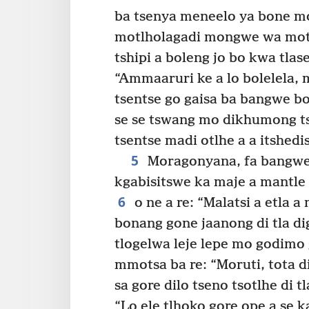
ba tsenya meneelo ya bone m
motlholagadi mongwe wa motl
tshipi a boleng jo bo kwa tlase
“Ammaaruri ke a lo bolelela
tsentse go gaisa ba bangwe bo
se se tswang mo dikhumong ts
tsentse madi otlhe a a itshedi
5
Moragonyana, fa bangwe 
kgabisitswe ka maje a mantle 
6
o ne a re: “Malatsi a etla a
bonang gone jaanong di tla di
tlogelwa leje lepe mo godimo 
mmotsa ba re: “Moruti, tota d
sa gore dilo tseno tsotlhe di tl
“Lo ele tlhoko gore ope a se ka