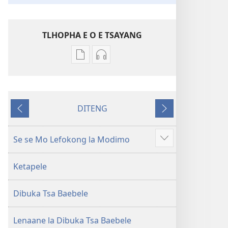
TLHOPHA E O E TSAYANG
Ditsela
Ditsela
tsa
tsa
go
go
itseela
itseela
DITENG
dikgatiso
dikgatiso
E
E
tsa
tse
e
e
ileketeroniki
di
fetileng
latelang
Se se Mo Lefokong la Modimo
Show
Baebele
rekotilweng
more
ya
Baebele
Ketapele
Thanolo
ya
ya
Thanolo
Dibuka Tsa Baebele
Lefatshe
ya
le
Lefatshe
Lesha
le
Lenaane la Dibuka Tsa Baebele