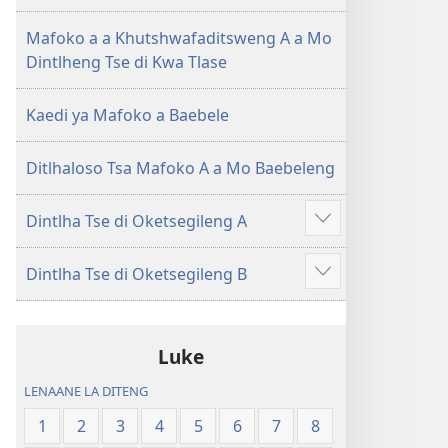
(E
Lesha
Tlhabolotswe
(E
Mafoko a a Khutshwafaditsweng A a Mo
ka
Tlhabolotswe
Dintlheng Tse di Kwa Tlase
2021)
ka
2021)
Kaedi ya Mafoko a Baebele
Ditlhaloso Tsa Mafoko A a Mo Baebeleng
Dintlha Tse di Oketsegileng A
Show
more
Dintlha Tse di Oketsegileng B
Show
more
Luke
LENAANE LA DITENG
1
2
3
4
5
6
7
8