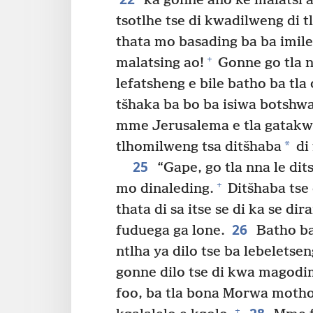
ka gonne ano ke malatsi a
tsotlhe tse di kwadilweng di t
thata mo basading ba ba imil
+
malatsing ao!
Gonne go tla 
lefatsheng e bile batho ba tla
tšhaka ba bo ba isiwa botshw
mme Jerusalema e tla gatakw
*
tlhomilweng tsa ditšhaba
di 
25
“Gape, go tla nna le di
+
mo dinaleding.
Ditšhaba tse 
thata di sa itse se di ka se di
26
fuduega ga lone.
Batho ba 
ntlha ya dilo tse ba lebeletse
gonne dilo tse di kwa magodim
foo, ba tla bona Morwa moth
+