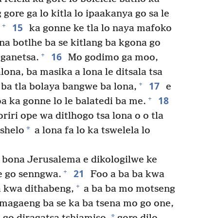
gore ga lo kitla lo ipaakanya go sa le
15
+
ka gonne ke tla lo naya mafoko
ona botlhe ba se kitlang ba kgona go
16
+
 ganetsa.
Mo godimo ga moo,
ona, ba masika a lona le ditsala tsa
17
+
e ba tla bolaya bangwe ba lona,
e
18
+
oa ka gonne lo le balatedi ba me.
riri ope wa ditlhogo tsa lona o o tla
*
shelo
a lona fa lo ka tswelela lo
lo bona Jerusalema e dikologilwe ke
21
+
le go senngwa.
Foo a ba ba kwa
+
a kwa dithabeng,
a ba ba mo motseng
magaeng ba se ka ba tsena mo go one,
*