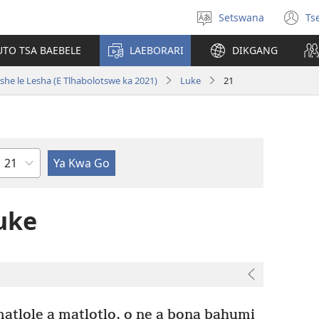
Setswana
Ts
Tlhopha
(e
puo
bu
UTO TSA BAEBELE
LAEBORARI
DIKGANG
ts
e
she le Lesha (E Tlhabolotswe ka 2021)
Luke
21
n
Kgaolo
uke
matlole a matlotlo, o ne a bona bahumi