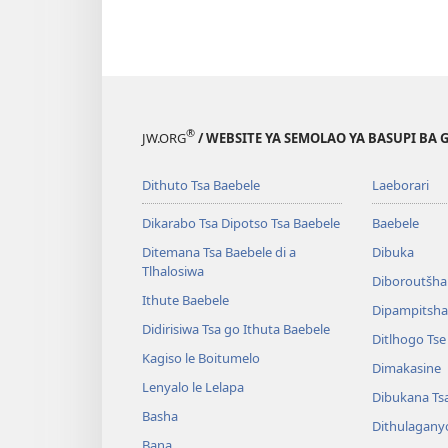
®
JW.ORG
/ WEBSITE YA SEMOLAO YA BASUPI BA 
Dithuto Tsa Baebele
Laeborari
Dikarabo Tsa Dipotso Tsa Baebele
Baebele
Ditemana Tsa Baebele di a
Dibuka
Tlhalosiwa
Diboroutšha
Ithute Baebele
Dipampitshan
Didirisiwa Tsa go Ithuta Baebele
Ditlhogo Ts
Kagiso le Boitumelo
Dimakasine
Lenyalo le Lelapa
Dibukana Ts
Basha
Dithulagany
Bana