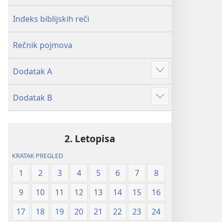
2019)
2019)
Indeks biblijskih reči
Rečnik pojmova
Dodatak A
Više
Dodatak B
Više
2. Letopisa
KRATAK PREGLED
1
2
3
4
5
6
7
8
9
10
11
12
13
14
15
16
17
18
19
20
21
22
23
24