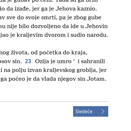
 da je gubav po čelu. Tada su ga brzo
rio da izađe, jer ga je Jehova kaznio.
av sve do svoje smrti, pa je zbog gube
mu nije bilo dozvoljeno da ide u Jehovin
jao je kraljevim dvorom i sudio narodu.
nog života, od početka do kraja,
23
*
ov sin.
Ozija je umro
i sahranili
i na polju izvan kraljevskog groblja, jer
ega počeo je da vlada njegov sin Jotam.
Sledeće