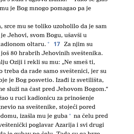
r mu je Bog mnogo pomagao pa je
 srce mu se toliko uzoholilo da je sam
 je Jehovi, svom Bogu, ušavši u
17
+
kadionom oltaru.
Za njim su
 još 80 hrabrih Jehovinih sveštenika.
ju Oziji i rekli su mu: „Ne smeš ti,
 treba da rade samo sveštenici, jer su
oje je Bog posvetio. Izađi iz svetilišta,
i ne služi na čast pred Jehovom Bogom.“
ržao u ruci kadionicu za prinošenje
gnevio na sveštenike, stojeći pored
+
domu, izašla mu je guba
na čelu pred
eštenički poglavar Azarija i svi drugi