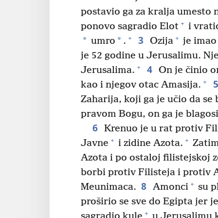
postavio ga za kralja umesto 
+
ponovo sagradio Elot
i vrati
3
+
+
*
*
umro
.
Ozija
je imao 
je 52 godine u Jerusalimu. Njeg
4
+
Jerusalima.
On je činio o
+
kao i njegov otac Amasija.
Zaharija, koji ga je učio da se
pravom Bogu, on ga je blagosi
6
Krenuo je u rat protiv Fil
+
+
Javne
i zidine Azota.
Zatim
Azota i po ostaloj filistejskoj z
borbi protiv Filisteja i protiv
8
+
Meunimaca.
Amonci
su pl
proširio se sve do Egipta jer
+
sagradio kule
u Jerusalimu 