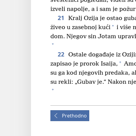
sveštenici pogledali, videli su
izveli napolje, a i sam je požu
21
Kralj Ozija je ostao gub
+
živeo u zasebnoj kući
i više 
dom. Njegov sin Jotam upravl
+
22
Ostale događaje iz Oziji
+
zapisao je prorok Isaija,
Amos
su ga kod njegovih predaka, al
su rekli: „Gubav je.“ Nakon nj
+
Prethodno