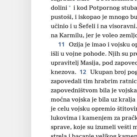
+
dolini
i kod Potpornog stuba,
pustoši, i iskopao je mnogo b
učinio i u Šefeli i na visoravn
na Karmilu, jer je voleo zemlj
11
Ozija je imao i vojsku o
išli u vojne pohode. Njih su pre
upravitelj Masija, pod zapove
12
knezova.
Ukupan broj pog
zapovedali tim hrabrim ratnici
zapovedništvom bila je vojska
moćna vojska je bila uz kralja 
je celu vojsku opremio štitov
lukovima i kamenjem za praćk
sprave, koje su izumeli vešti 
strela i bacanje velikog kamenj