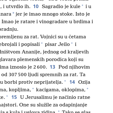
10
+
 i utvrdio ih.
Sagradio je kule
i u
*
unara
jer je imao mnogo stoke. Isto je
i. Imao je ratare i vinogradare u brdima i
oradnju.
premljenu za rat. Vojnici su u četama
+
+
brojali i popisali
pisar Jeilo
i
dništvom Ananije, jednog od kraljevih
lavara plemenskih porodica koji su
13
ma iznosio je 2 600.
Pod njihovim
 od 307 500 ljudi spremnih za rat. Ta
14
+
u borbi protiv neprijatelja.
Ozija
+
+
ima, kopljima,
kacigama, oklopima,
15
+
e.
U Jerusalimu je načinio ratne
majstori. One su služile za odapinjanje
+
a s kula i uglova zidina.
Tako se glas