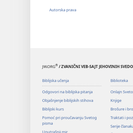
Autorska prava
®
JW.ORG
/ ZVANIČNI VEB-SAJT JEHOVINIH SVED
Biblijska učenja
Biblioteka
Odgovori na biblijska pitanja
Onlajn Svet
Objašnjenje biblijskih stihova
Knjige
Biblijski kurs
Brošure i br
Pomoć pri proučavanju Svetog
Traktati i po
pisma
Serije članak
Unutrašnji mir