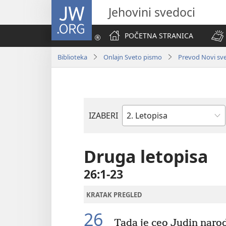
JW.ORG
Jehovini svedoci
POČETNA STRANICA
Biblioteka
Onlajn Sveto pismo
Prevod Novi svet
IZABERI
Biblijska
knjiga
Druga letopisa
26:1-23
KRATAK PREGLED
26
Tada je ceo Judin narod