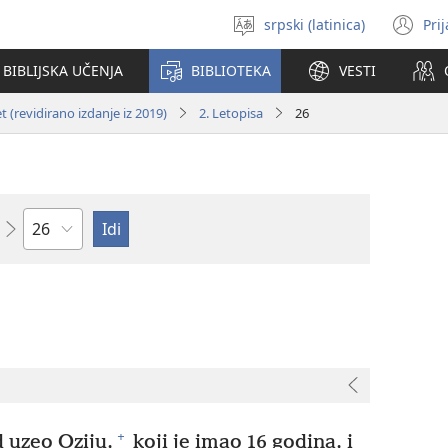
srpski (latinica)
Pri
Izaberi
(o
jezik
no
BIBLIJSKA UČENJA
BIBLIOTEKA
VESTI
pr
 (revidirano izdanje iz 2019)
2. Letopisa
26
Poglavlje
+
 uzeo Oziju,
koji je imao 16 godina, i