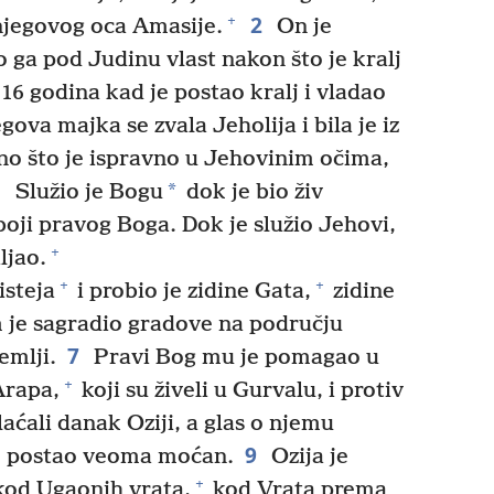
2
+
njegovog oca Amasije.
On je
o ga pod Judinu vlast nakon što je kralj
16 godina kad je postao kralj i vladao
ova majka se zvala Jeholija i bila je iz
no što je ispravno u Jehovinim očima,
5
*
Služio je Bogu
dok je bio živ
 boji pravog Boga. Dok je služio Jehovi,
+
ljao.
+
+
isteja
i probio je zidine Gata,
zidine
 je sagradio gradove na području
7
emlji.
Pravi Bog mu je pomagao u
+
 Arapa,
koji su živeli u Gurvalu, i protiv
aćali danak Oziji, a glas o njemu
9
 je postao veoma moćan.
Ozija je
+
kod Ugaonih vrata,
kod Vrata prema