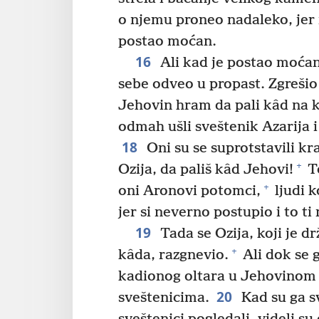
o njemu proneo nadaleko, je
postao moćan.
16
Ali kad je postao moćan,
sebe odveo u propast. Zgrešio
Jehovin hram da pali kâd na 
odmah ušli sveštenik Azarija i
18
Oni su se suprotstavili kral
+
Ozija, da pališ kâd Jehovi!
To
+
oni Aronovi potomci,
ljudi k
jer si neverno postupio i to t
19
Tada se Ozija, koji je d
+
kâda, razgnevio.
Ali dok se 
kadionog oltara u Jehovinom 
20
sveštenicima.
Kad su ga sv