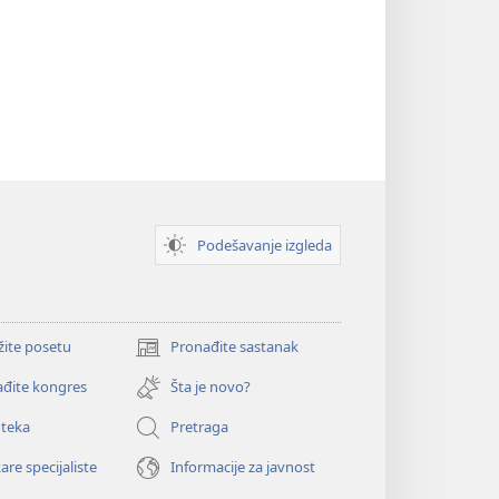
Podešavanje izgleda
žite posetu
Pronađite sastanak
(otvara
novi
đite kongres
Šta je novo?
prozor)
oteka
Pretraga
are specijaliste
Informacije za javnost