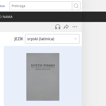
java
tvara
Pretraga
vi
O NAMA
ozor)
JEZIK