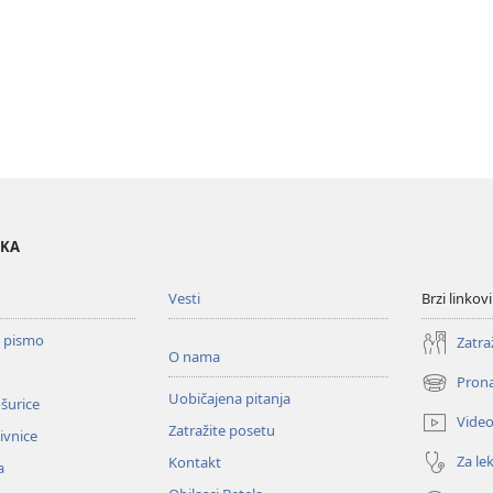
OKA
Vesti
Brzi linkovi
o pismo
Zatra
O nama
Prona
(otvara
Uobičajena pitanja
ošurice
novi
Vide
Zatražite posetu
prozor)
zivnice
Za lek
Kontakt
a