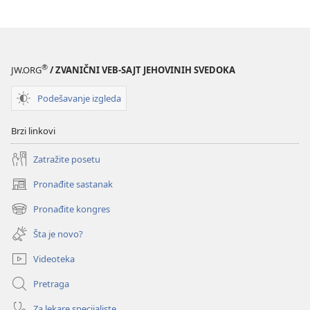
prevod
prevod
Novi
Novi
svet
svet
(revidirano
(revidirano
®
JW.ORG
/ ZVANIČNI VEB-SAJT JEHOVINIH SVEDOKA
izdanje
izdanje
iz
iz
Podešavanje izgleda
2019)
2019)
Brzi linkovi
Zatražite posetu
Pronađite sastanak
(otvara
novi
Pronađite kongres
(otvara
prozor)
novi
Šta je novo?
prozor)
Videoteka
Pretraga
Za lekare specijaliste