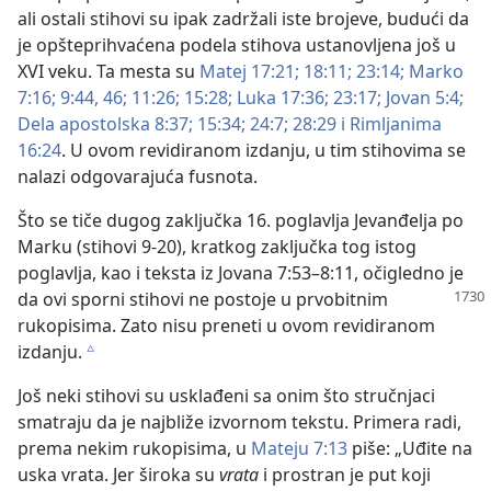
ali ostali stihovi su ipak zadržali iste brojeve, budući da
je opšteprihvaćena podela stihova ustanovljena još u
XVI veku. Ta mesta su
Matej 17:21;
18:11;
23:14;
Marko
7:16;
9:44,
46;
11:26;
15:28;
Luka 17:36;
23:17;
Jovan 5:4;
Dela apostolska 8:37;
15:34;
24:7;
28:29 i
Rimljanima
16:24
. U ovom revidiranom izdanju, u tim stihovima se
nalazi odgovarajuća fusnota.
Što se tiče dugog zaključka 16. poglavlja Jevanđelja po
Marku (stihovi 9-20), kratkog zaključka tog istog
poglavlja, kao i teksta iz Jovana 7:53–8:11, očigledno je
da ovi sporni
stihovi ne postoje u prvobitnim
rukopisima. Zato nisu preneti u ovom revidiranom
izdanju.
c
Još neki stihovi su usklađeni sa onim što stručnjaci
smatraju da je najbliže izvornom tekstu. Primera radi,
prema nekim rukopisima, u
Mateju 7:13
piše: „Uđite na
uska vrata. Jer široka su
vrata
i prostran je put koji