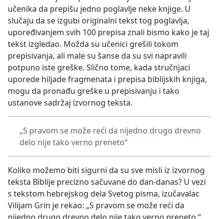
učenika da prepišu jedno poglavlje neke knjige. U
slučaju da se izgubi originalni tekst tog poglavlja,
upoređivanjem svih 100 prepisa znali bismo kako je taj
tekst izgledao. Možda su učenici grešili tokom
prepisivanja, ali male su šanse da su svi napravili
potpuno iste greške. Slično tome, kada stručnjaci
uporede hiljade fragmenata i prepisa biblijskih knjiga,
mogu da pronađu greške u prepisivanju i tako
ustanove sadržaj izvornog teksta.
„S pravom se može reći da nijedno drugo drevno
delo nije tako verno preneto“
Koliko možemo biti sigurni da su sve misli iz izvornog
teksta Biblije precizno sačuvane do dan-danas? U vezi
s tekstom hebrejskog dela Svetog pisma, izučavalac
Vilijam Grin je rekao: „S pravom se može reći da
nijedno drugo drevno delo nije tako verno preneto.“