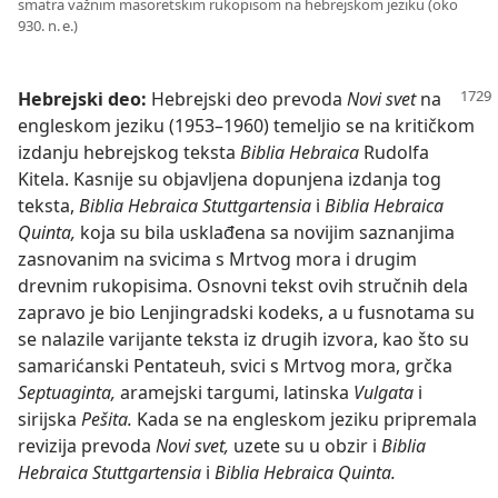
smatra važnim masoretskim rukopisom na hebrejskom jeziku (oko
930. n. e.)
Hebrejski deo:
Hebrejski deo prevoda
Novi svet
na
engleskom jeziku (1953–1960) temeljio se na kritičkom
izdanju hebrejskog teksta
Biblia Hebraica
Rudolfa
Kitela. Kasnije su objavljena dopunjena izdanja tog
teksta,
Biblia Hebraica Stuttgartensia
i
Biblia Hebraica
Quinta,
koja su bila usklađena sa novijim saznanjima
zasnovanim na svicima s Mrtvog mora i drugim
drevnim rukopisima. Osnovni tekst ovih stručnih dela
zapravo je bio Lenjingradski kodeks, a u fusnotama su
se nalazile varijante teksta iz drugih izvora, kao što su
samarićanski Pentateuh, svici s Mrtvog mora, grčka
Septuaginta,
aramejski targumi, latinska
Vulgata
i
sirijska
Pešita.
Kada se na engleskom jeziku pripremala
revizija prevoda
Novi svet,
uzete su u obzir i
Biblia
Hebraica Stuttgartensia
i
Biblia Hebraica Quinta.