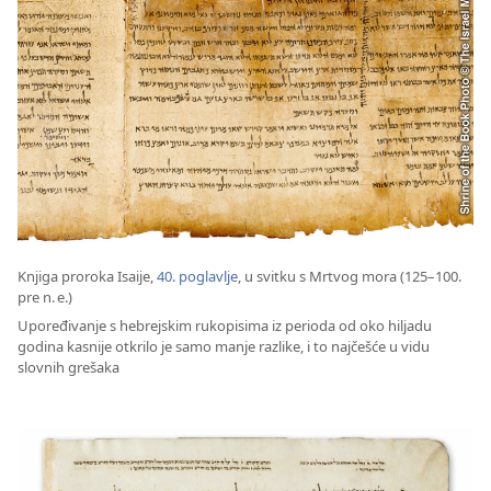
Knjiga proroka Isaije,
40. poglavlje
, u svitku s Mrtvog mora (125–100.
pre n. e.)
Upoređivanje s hebrejskim rukopisima iz perioda od oko hiljadu
godina kasnije otkrilo je samo manje razlike, i to najčešće u vidu
slovnih grešaka