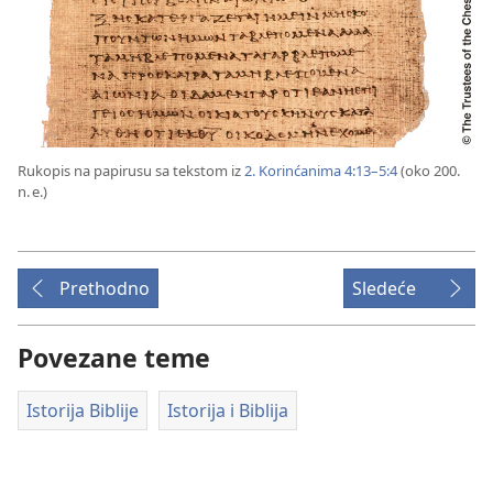
Rukopis na papirusu sa tekstom iz
2. Korinćanima 4:13–5:4
(oko 200.
n. e.)
Prethodno
Sledeće
Povezane teme
Istorija Biblije
Istorija i Biblija