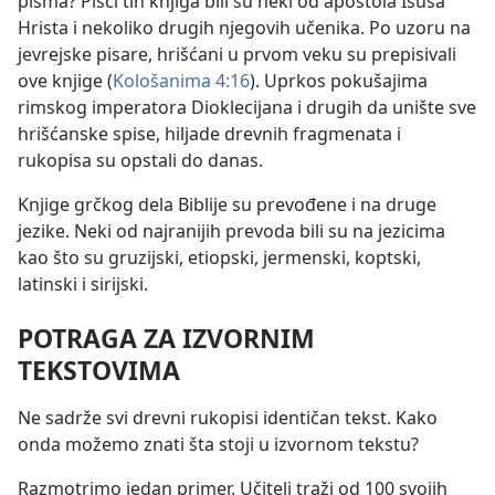
pisma? Pisci tih knjiga bili su neki od apostola Isusa
Hrista i nekoliko drugih njegovih učenika. Po uzoru na
jevrejske pisare, hrišćani u prvom veku su prepisivali
ove knjige (
Kološanima 4:16
). Uprkos pokušajima
rimskog imperatora Dioklecijana i drugih da unište sve
hrišćanske spise, hiljade drevnih fragmenata i
rukopisa su opstali do danas.
Knjige grčkog dela Biblije su prevođene i na druge
jezike. Neki od najranijih prevoda bili su na jezicima
kao što su gruzijski, etiopski, jermenski, koptski,
latinski i sirijski.
POTRAGA ZA IZVORNIM
TEKSTOVIMA
Ne sadrže svi drevni rukopisi identičan tekst. Kako
onda možemo znati šta stoji u izvornom tekstu?
Razmotrimo jedan primer. Učitelj traži od 100 svojih