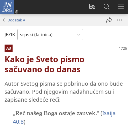
JW.ORG
Prijava
(otvara
Promeni
Pretraga
PRI
novi
jezik
sajta
ME
Dodatak A
prozor)
sajta
JW.ORG
JEZIK
A3
Kako je Sveto pismo
sačuvano do danas
Autor Svetog pisma se pobrinuo da ono bude
sačuvano. Pod njegovim nadahnućem su i
zapisane sledeće reči:
(
Isaija
„Reč našeg Boga ostaje zauvek.“
40:8
)