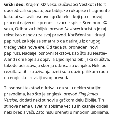
Grčki deo:
Krajem XIX veka, izučavaoci Vestkot i Hort
upoređivali su postojeće biblijske rukopise i fragmente
kako bi sastavili osnovni grčki tekst koji po njihovoj
proceni najvernije prenosi izvorne spise. Sredinom XX
veka, Odbor za biblijski prevod
Novi svet
koristio je taj
tekst kao osnovu za svoj prevod. Korišćeni su i drugi
papirusi, za koje se smatralo da datiraju iz drugog ili
trećeg veka nove ere. Od tada su pronađeni novi
papirusi. Nadalje, osnovni tekstovi, kao što su Nestle–
Aland i oni koje su objavila Ujedinjena biblijska društva,
takođe odražavaju skorija otkrića stručnjaka. Neki od
rezultata tih istraživanja uzeti su u obzir prilikom rada
na engleskoj reviziji ovog prevoda.
Ti osnovni tekstovi otkrivaju da su u nekim starijim
prevodima, kao što je engleski prevod
King James
Version,
dodati neki stihovi u grčkom delu Biblije. Tih
stihova nema u svetim spisima već su ih kasnije dodali
neki prepisivači. Zato nisu preneti u mnogim Biblijama,