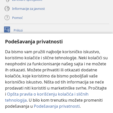
Informacije za javnost
Pomoć
Prilozi
(otvara
novi
Podešavanja privatnosti
prozor)
ONLAJN BIBLIOTEKA Watchtower
(otvara
Da bismo vam pružili najbolje korisničko iskustvo,
novi
®
JW Hub
prozor)
koristimo kolačiće i slične tehnologije. Neki kolačići su
(otvara
novi
neophodni za funkcionisanje našeg sajta i ne možete
®
JW Library
prozor)
ih otkazati. Možete prihvatiti ili otkazati dodatne
kolačiće, koje koristimo da bismo poboljšali vaše
®
Watchtower Library
korisničko iskustvo. Ništa od tih informacija se neće
prodavati niti koristiti u marketinške svrhe. Pročitajte
i
Opšta pravila o korišćenju kolačića i sličnih
tehnologija
. U bilo kom trenutku možete promeniti
Copyright
© 2026 Watch Tower Bible and Tract Society of Pennsylvania.
podešavanja u
Podešavanja privatnosti
.
Pr
PRAVILA KORIŠĆENJA
|
PRIVATNOST
|
PODEŠAVANjE PRIVATNOSTI