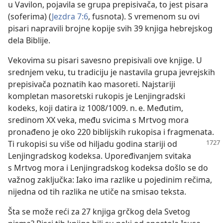
u Vavilon, pojavila se grupa prepisivača, to jest pisara
(soferima) (
Jezdra 7:6
, fusnota). S vremenom su ovi
pisari napravili brojne kopije svih 39 knjiga hebrejskog
dela Biblije.
Vekovima su pisari savesno prepisivali ove knjige. U
srednjem veku, tu tradiciju je nastavila grupa jevrejskih
prepisivača poznatih kao masoreti. Najstariji
kompletan masoretski rukopis je Lenjingradski
kodeks, koji datira iz 1008/1009. n. e. Međutim,
sredinom XX veka, među svicima s Mrtvog mora
pronađeno je oko 220 biblijskih rukopisa i fragmenata.
Ti rukopisi su
više od hiljadu godina stariji od
Lenjingradskog kodeksa. Upoređivanjem svitaka
s Mrtvog mora i Lenjingradskog kodeksa došlo se do
važnog zaključka: Iako ima razlike u pojedinim rečima,
nijedna od tih razlika ne utiče na smisao teksta.
Šta se može reći za 27 knjiga grčkog dela Svetog