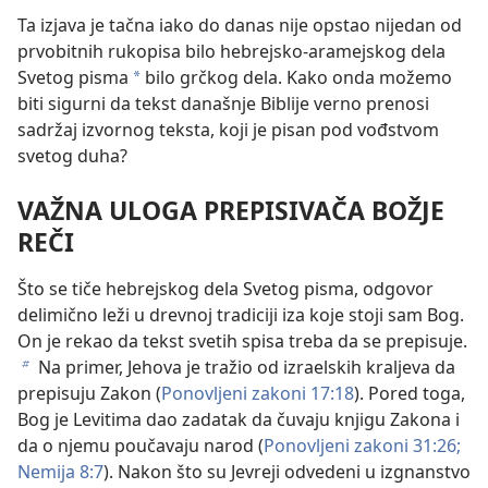
Ta izjava je tačna iako do danas nije opstao nijedan od
prvobitnih rukopisa bilo hebrejsko-aramejskog dela
Svetog pisma
bilo grčkog dela. Kako onda možemo
a
biti sigurni da tekst današnje Biblije verno prenosi
sadržaj izvornog teksta, koji je pisan pod vođstvom
svetog duha?
VAŽNA ULOGA PREPISIVAČA BOŽJE
REČI
Što se tiče hebrejskog dela Svetog pisma, odgovor
delimično leži u drevnoj tradiciji iza koje stoji sam Bog.
On je rekao da tekst svetih spisa treba da se prepisuje.
Na primer, Jehova je tražio od izraelskih kraljeva da
b
prepisuju Zakon (
Ponovljeni zakoni 17:18
). Pored toga,
Bog je Levitima dao zadatak da čuvaju knjigu Zakona i
da o njemu poučavaju narod (
Ponovljeni zakoni 31:26;
Nemija 8:7
). Nakon što su Jevreji odvedeni u izgnanstvo