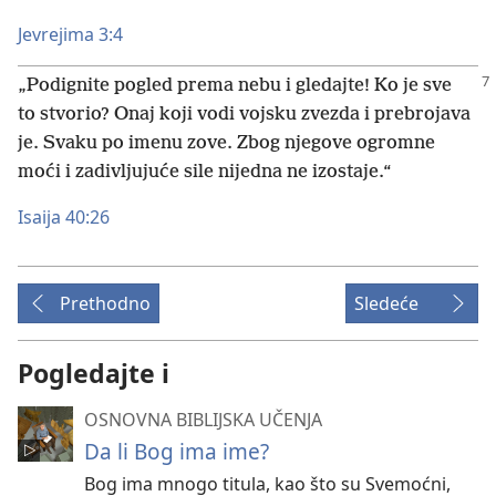
Jevrejima 3:4
„Podignite pogled prema nebu i gledajte! Ko je sve
to stvorio? Onaj koji vodi vojsku zvezda i prebrojava
je. Svaku po imenu zove. Zbog njegove ogromne
moći i zadivljujuće sile nijedna ne izostaje.“
Isaija 40:26
Prethodno
Sledeće
Pogledajte i
OSNOVNA BIBLIJSKA UČENJA
Da li Bog ima ime?
Bog ima mnogo titula, kao što su Svemoćni,