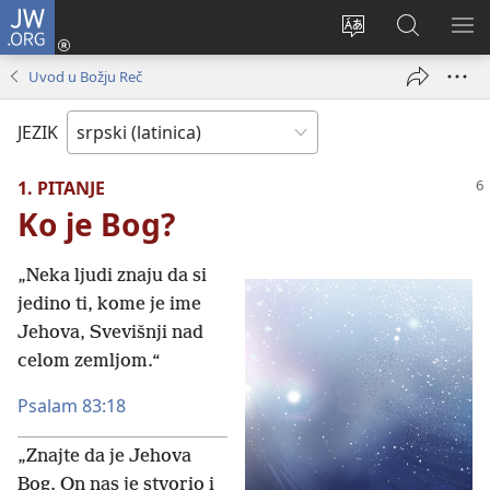
JW.ORG
Prijava
(otvara
Promeni
Pretraga
PRI
novi
jezik
sajta
ME
Uvod u Božju Reč
prozor)
sajta
JW.ORG
JEZIK
1. PITANJE
Ko je Bog?
„Neka ljudi znaju da si
jedino ti, kome je ime
Jehova, Svevišnji nad
celom zemljom.“
Psalam 83:18
„Znajte da je Jehova
Bog. On nas je stvorio i