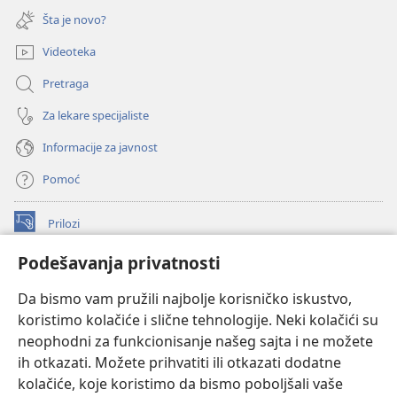
novi
Šta je novo?
prozor)
Videoteka
Pretraga
Za lekare specijaliste
Informacije za javnost
Pomoć
Prilozi
(otvara
novi
Podešavanja privatnosti
prozor)
ONLAJN BIBLIOTEKA Watchtower
(otvara
Da bismo vam pružili najbolje korisničko iskustvo,
novi
®
JW Hub
prozor)
koristimo kolačiće i slične tehnologije. Neki kolačići su
(otvara
novi
neophodni za funkcionisanje našeg sajta i ne možete
®
JW Library
prozor)
ih otkazati. Možete prihvatiti ili otkazati dodatne
kolačiće, koje koristimo da bismo poboljšali vaše
®
Watchtower Library