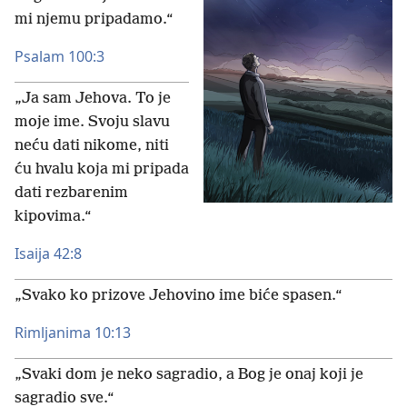
mi njemu pripadamo.“
Psalam 100:3
„Ja sam Jehova. To je
moje ime. Svoju slavu
neću dati nikome, niti
ću hvalu koja mi pripada
dati rezbarenim
kipovima.“
Isaija 42:8
„Svako ko prizove Jehovino ime biće spasen.“
Rimljanima 10:13
„Svaki dom je neko sagradio, a Bog je onaj koji je
sagradio sve.“