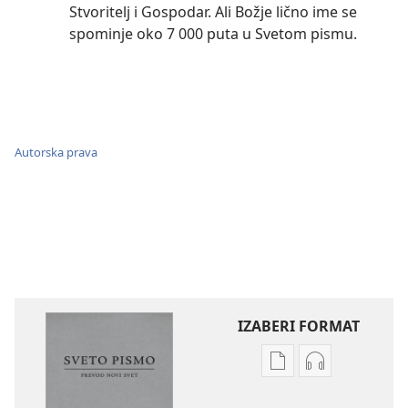
Stvoritelj i Gospodar. Ali Božje lično ime se
spominje oko 7 000 puta u Svetom pismu.
Autorska prava
IZABERI FORMAT
Formati
Formati
za
za