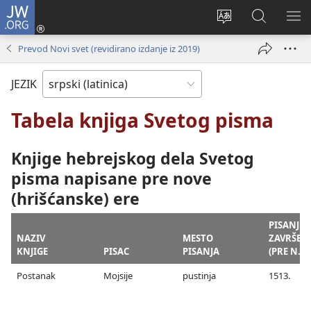
JW.ORG
Prijava
(otvara
Promeni
Pretraga
PRI
novi
jezik
sajta
ME
Prevod Novi svet (revidirano izdanje iz 2019)
prozor)
sajta
JW.ORG
JEZIK
Tabela knjiga Svetog pisma
Knjige hebrejskog dela Svetog
pisma napisane pre nove
(hrišćanske) ere
PISANJE
NAZIV
MESTO
ZAVRŠEN
KNJIGE
PISAC
PISANJA
(PRE N. E.
Postanak
Mojsije
pustinja
1513.