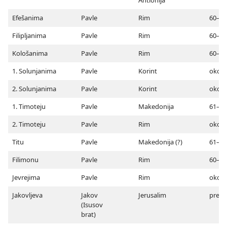
Efešanima
Pavle
Rim
60–61
Filipljanima
Pavle
Rim
60–61
Kološanima
Pavle
Rim
60–61
1. Solunjanima
Pavle
Korint
oko 5
2. Solunjanima
Pavle
Korint
oko 5
1. Timoteju
Pavle
Makedonija
61–64
2. Timoteju
Pavle
Rim
oko 6
Titu
Pavle
Makedonija (?)
61–64
Filimonu
Pavle
Rim
60–61
Jevrejima
Pavle
Rim
oko 6
Jakovljeva
Jakov
Jerusalim
pre 62
(Isusov
brat)