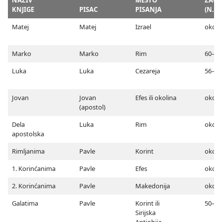
KNJIGE
PISAC
PISANJA
(N. E.
Matej
Matej
Izrael
oko 4
Marko
Marko
Rim
60–65
Luka
Luka
Cezareja
56–58
Jovan
Jovan
Efes ili okolina
oko 9
(apostol)
Dela
Luka
Rim
oko 6
apostolska
Rimljanima
Pavle
Korint
oko 5
1. Korinćanima
Pavle
Efes
oko 5
2. Korinćanima
Pavle
Makedonija
oko 5
Galatima
Pavle
Korint ili
50–52
Sirijska
Antiohija