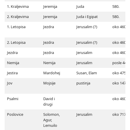
1. Kraljevima
Jeremija
Juda
580.
2. Kraljevima
Jeremija
Juda i Egipat
580.
1. Letopisa
Jezdra
Jerusalim (?)
oko 460.
2. Letopisa
Jezdra
Jerusalim (?)
oko 460.
Jezdra
Jezdra
Jerusalim
oko 460.
Nemija
Nemija
Jerusalim
posle 443.
Jestira
Mardohej
Susan, Elam
oko 475.
Jov
Mojsije
pustinja
oko 1473.
Psalmi
David i
oko 460.
drugi
Poslovice
Solomon,
Jerusalim
oko 717.
Agur,
Lemuilo