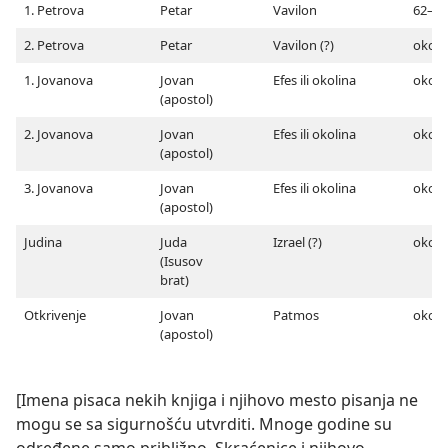
1. Petrova
Petar
Vavilon
62–64
2. Petrova
Petar
Vavilon (?)
oko 6
1. Jovanova
Jovan
Efes ili okolina
oko 9
(apostol)
2. Jovanova
Jovan
Efes ili okolina
oko 9
(apostol)
3. Jovanova
Jovan
Efes ili okolina
oko 9
(apostol)
Judina
Juda
Izrael (?)
oko 6
(Isusov
brat)
Otkrivenje
Jovan
Patmos
oko 9
(apostol)
[Imena pisaca nekih knjiga i njihovo mesto pisanja ne
mogu se sa sigurnošću utvrditi. Mnoge godine su
određene samo približno. Skraćenice i njihovo