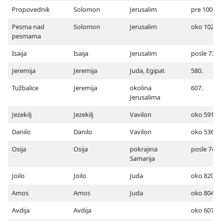
Propovednik
Solomon
Jerusalim
pre 1000.
Pesma nad
Solomon
Jerusalim
oko 1020.
pesmama
Isaija
Isaija
Jerusalim
posle 732.
Jeremija
Jeremija
Juda, Egipat
580.
Tužbalice
Jeremija
okolina
607.
Jerusalima
Jezekilj
Jezekilj
Vavilon
oko 591.
Danilo
Danilo
Vavilon
oko 536.
Osija
Osija
pokrajina
posle 745.
Samarija
Joilo
Joilo
Juda
oko 820. (
Amos
Amos
Juda
oko 804.
Avdija
Avdija
oko 607.