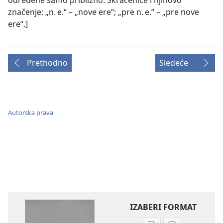
značenje: „n. e.“ – „nove ere“; „pre n. e.“ – „pre nove
ere“.]
Prethodno
Sledeće
Autorska prava
IZABERI FORMAT