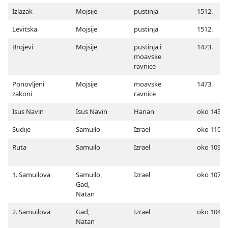
Izlazak
Mojsije
pustinja
1512.
Levitska
Mojsije
pustinja
1512.
Brojevi
Mojsije
pustinja i
1473.
moavske
ravnice
Ponovljeni
Mojsije
moavske
1473.
zakoni
ravnice
Isus Navin
Isus Navin
Hanan
oko 1450.
Sudije
Samuilo
Izrael
oko 1100.
Ruta
Samuilo
Izrael
oko 1090.
1. Samuilova
Samuilo,
Izrael
oko 1078.
Gad,
Natan
2. Samuilova
Gad,
Izrael
oko 1040.
Natan