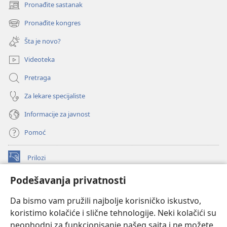
Pronađite sastanak
(otvara
novi
Pronađite kongres
(otvara
prozor)
novi
Šta je novo?
prozor)
Videoteka
Pretraga
Za lekare specijaliste
Informacije za javnost
Pomoć
Prilozi
(otvara
novi
Podešavanja privatnosti
prozor)
ONLAJN BIBLIOTEKA Watchtower
(otvara
Da bismo vam pružili najbolje korisničko iskustvo,
novi
®
JW Hub
prozor)
koristimo kolačiće i slične tehnologije. Neki kolačići su
(otvara
novi
neophodni za funkcionisanje našeg sajta i ne možete