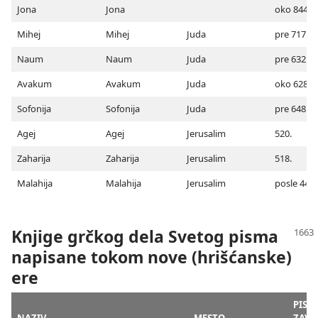
Jona
Jona
oko 844.
Mihej
Mihej
Juda
pre 717.
Naum
Naum
Juda
pre 632.
Avakum
Avakum
Juda
oko 628. (
Sofonija
Sofonija
Juda
pre 648.
Agej
Agej
Jerusalim
520.
Zaharija
Zaharija
Jerusalim
518.
Malahija
Malahija
Jerusalim
posle 443.
Knjige grčkog dela Svetog pisma
napisane tokom nove (hrišćanske)
ere
PISA
NAZIV
MESTO
ZAVR