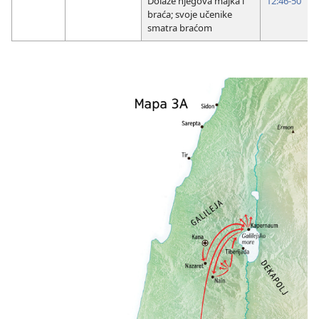
Dolaze njegova majka i
12:46-50
braća; svoje učenike
smatra braćom