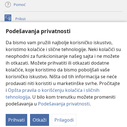
Pomoć
Prilozi
(otvara
novi
Podešavanja privatnosti
prozor)
ONLAJN BIBLIOTEKA Watchtower
(otvara
Da bismo vam pružili najbolje korisničko iskustvo,
novi
®
JW Hub
prozor)
koristimo kolačiće i slične tehnologije. Neki kolačići su
(otvara
novi
neophodni za funkcionisanje našeg sajta i ne možete
®
JW Library
prozor)
ih otkazati. Možete prihvatiti ili otkazati dodatne
kolačiće, koje koristimo da bismo poboljšali vaše
®
Watchtower Library
korisničko iskustvo. Ništa od tih informacija se neće
prodavati niti koristiti u marketinške svrhe. Pročitajte
i
Opšta pravila o korišćenju kolačića i sličnih
tehnologija
. U bilo kom trenutku možete promeniti
Copyright
© 2026 Watch Tower Bible and Tract Society of Pennsylvania.
podešavanja u
Podešavanja privatnosti
.
Pr
PRAVILA KORIŠĆENJA
|
PRIVATNOST
|
PODEŠAVANjE PRIVATNOSTI
sa
Prihvati
Otkaži
Prilagodi