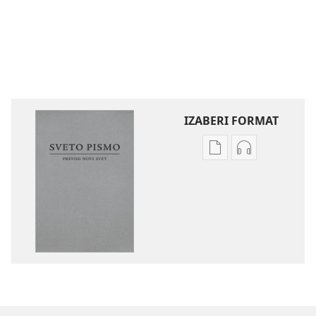
IZABERI FORMAT
Formati
Formati
za
za
preuzimanje
preuzimanje
elektronskih
audio-
publikacija
sadržaja
Sveto
Sveto
pismo
pismo
–
–
prevod
prevod
Novi
Novi