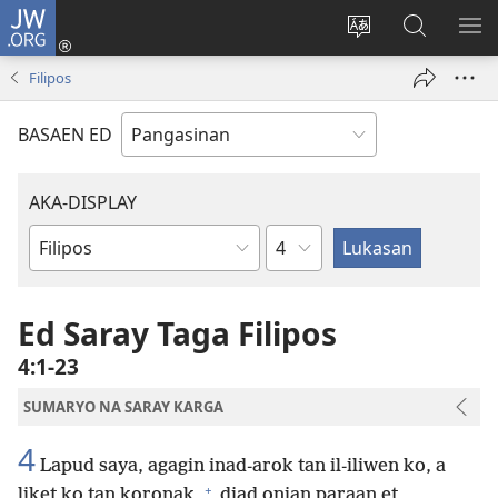
JW.ORG
Man-
log
Salatan
Mananap
IP
In
so
ed
SO
Filipos
(opens
lenguahe
JW.ORG
ME
new
na
BASAEN ED
window)
site
AKA-DISPLAY
Kapitulo
Libro
na
Biblia
Ed Saray Taga Filipos
4:1-23
SUMARYO NA SARAY KARGA
4
Lapud saya, agagin inad-arok tan il-iliwen ko, a
+
liket ko tan koronak,
diad onian paraan et