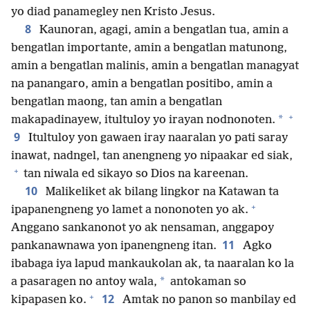
yo diad panamegley nen Kristo Jesus.
8
Kaunoran, agagi, amin a bengatlan tua, amin a
bengatlan importante, amin a bengatlan matunong,
amin a bengatlan malinis, amin a bengatlan managyat
na panangaro, amin a bengatlan positibo, amin a
bengatlan maong, tan amin a bengatlan
+
*
makapadinayew, itultuloy yo irayan nodnonoten.
9
Itultuloy yon gawaen iray naaralan yo pati saray
inawat, nadngel, tan anengneng yo nipaakar ed siak,
+
tan niwala ed sikayo so Dios na kareenan.
10
Malikeliket ak bilang lingkor na Katawan ta
+
ipapanengneng yo lamet a nononoten yo ak.
Anggano sankanonot yo ak nensaman, anggapoy
11
pankanawnawa yon ipanengneng itan.
Agko
ibabaga iya lapud mankaukolan ak, ta naaralan ko la
*
a pasaragen no antoy wala,
antokaman so
+
12
kipapasen ko.
Amtak no panon so manbilay ed