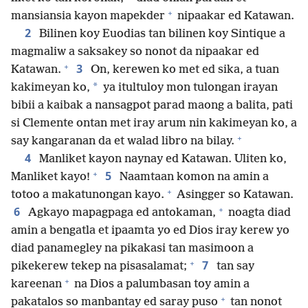
+
mansiansia kayon mapekder
nipaakar ed Katawan.
2
Bilinen koy Euodias tan bilinen koy Sintique a
magmaliw a saksakey so nonot da nipaakar ed
+
3
Katawan.
On, kerewen ko met ed sika, a tuan
*
kakimeyan ko,
ya itultuloy mon tulongan irayan
bibii a kaibak a nansagpot parad maong a balita, pati
si Clemente ontan met iray arum nin kakimeyan ko, a
+
say kangaranan da et walad libro na bilay.
4
Manliket kayon naynay ed Katawan. Uliten ko,
+
5
Manliket kayo!
Naamtaan komon na amin a
+
totoo a makatunongan kayo.
Asingger so Katawan.
+
6
Agkayo mapagpaga ed antokaman,
noagta diad
amin a bengatla et ipaamta yo ed Dios iray kerew yo
diad panamegley na pikakasi tan masimoon a
+
7
pikekerew tekep na pisasalamat;
tan say
+
kareenan
na Dios a palumbasan toy amin a
+
pakatalos so manbantay ed saray puso
tan nonot