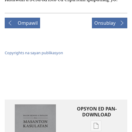
Ompawil
Onsublay
Copyrights na sayan publikasyon
OPSYON ED PAN-
DOWNLOAD
Opsyon