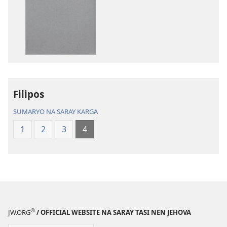
ed
pan-
download
na
publikasyon
Balon
Mundo
a
Filipos
Patalos
SUMARYO NA SARAY KARGA
na
Masanton
1
2
3
4
Kasulatan
®
JW.ORG
/ OFFICIAL WEBSITE NA SARAY TASI NEN JEHOVA