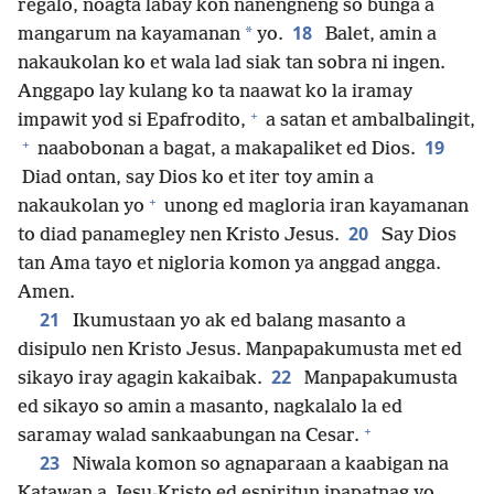
regalo, noagta labay kon nanengneng so bunga a
18
*
mangarum na kayamanan
yo.
Balet, amin a
nakaukolan ko et wala lad siak tan sobra ni ingen.
Anggapo lay kulang ko ta naawat ko la iramay
+
impawit yod si Epafrodito,
a satan et ambalbalingit,
+
19
naabobonan a bagat, a makapaliket ed Dios.
Diad ontan, say Dios ko et iter toy amin a
+
nakaukolan yo
unong ed magloria iran kayamanan
20
to diad panamegley nen Kristo Jesus.
Say Dios
tan Ama tayo et nigloria komon ya anggad angga.
Amen.
21
Ikumustaan yo ak ed balang masanto a
disipulo nen Kristo Jesus. Manpapakumusta met ed
22
sikayo iray agagin kakaibak.
Manpapakumusta
ed sikayo so amin a masanto, nagkalalo la ed
+
saramay walad sankaabungan na Cesar.
23
Niwala komon so agnaparaan a kaabigan na
Katawan a Jesu-Kristo ed espiritun ipapatnag yo.