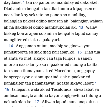
+
dagdaiset
tan no panon so manbilay ed dakdakel.
Diad amin a bengatla tan diad amin a kipapasen et
naaralan koy sekreto no panon so manbilay,
balanglan naksel odino narasan ak, balanglan walaan
13
ak na dakdakel odino mankaukolan ak.
Walay
biskeg kon arapen so amin a bengatla lapud samay
+
mangiiter ed siak na pakayari.
14
Anggaman ontan, maabig so ginawa yon
15
panusuporta ed siak diad kairapan ko.
Diad tua
et amta yo met, sikayo ran taga Filipos, a sanen
unonan naaralan yo so nipaakar ed maong a balita,
tan sanen tinmaynan ak ed Macedonia, anggapoy
kongregasyon a sinmuportad siak nipaakar ed
+
panangiter tan panangawat, noagta sikayo labat;
16
ta legan a wala ak ed Tesalonica, aliwa labat ya
aminsan noagta amidua kayon angipawit na tulong a
17
nakaukolan ko.
Aliwan lapud manaanap ak na