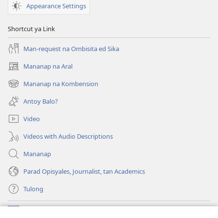
Appearance Settings
Shortcut ya Link
Man-request na Ombisita ed Sika
Mananap na Aral
(opens
new
Mananap na Kombension
(opens
window)
new
Antoy Balo?
window)
Video
Videos with Audio Descriptions
Mananap
Parad Opisyales, Journalist, tan Academics
Tulong
Donasyon
(opens