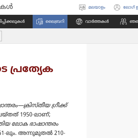
ികൾ
മലയാളം
ലോഗ്
ഭാഷ
(പു
തിരഞ്ഞെടുക്കുക
പേജ
പി​ക്ക​ലു​കൾ
ലൈബ്രറി
വാർത്തകൾ
ഞങ്ങ
തുറക
പ്രത്യേ​ക​
തരം—ക്രിസ്‌തീയ ഗ്രീക്ക്‌
്‌തത്‌ 1950-ലാണ്‌;
ുതിയ ലോക ഭാഷാ​ന്തരം
1961-ലും. അന്നുമു​തൽ 210-