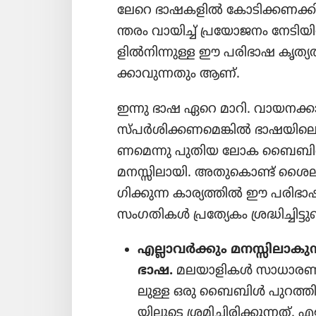
ലേറെ ഭാഷക​ളിൽ കോടി​ക്ക​ണ​ക്
ന്തരം വായിച്ച്‌ പ്രയോ​ജനം നേടി​യി​ര
ളിൽനി​ന്നുള്ള ഈ പരിഭാഷ കൃത്യ​ത​
ക്കാ​വു​ന്ന​തും ആണ്‌.
ഇന്നു ഭാഷ ഏറെ മാറി. വായന​ക്ക
സ്‌പർശി​ക്ക​ണ​മെ​ങ്കിൽ ഭാഷയി​ലെ 
ണ​മെന്നു പുതിയ ലോക ബൈബിൾ ഭാഷാ​ന
മനസ്സി​ലാ​യി. അതു​കൊണ്ട്‌ ശൈല
ഗി​ക്കുന്ന കാര്യ​ത്തിൽ ഈ പരിഭാ​
സംഗതി​കൾ പ്രത്യേ​കം ശ്രദ്ധി​ച്ചി​ട്ടുണ്ട
എല്ലാവർക്കും മനസ്സി​ലാ​ക
ഭാഷ.
മലയാ​ളി​കൾ സാധാരണ സ
ലുള്ള ഒരു ബൈബിൾ പുറത്തി​റ​
യി​ലൂ​ടെ ശ്രമി​ച്ചി​രി​ക്കു​ന്നത്‌.