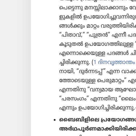
പെട്ടെന്നു മനസ്സി​ലാ​ക്കാ​ന
ളു​ക​ളിൽ ഉപയോ​ഗി​ച്ചു​വ​ന്നി​ര
ങ്ങൾക്കും മാറ്റം വരുത്തി​യി​രി​ക
“പിതാവ്‌,” “പുത്രൻ” എന്നീ 
കൂടുതൽ ഉപയോ​ഗ​ത്തി​ലുള്ള
എന്നൊ​ക്കെ​യുള്ള പദങ്ങൾ ചി
ച്ചി​രി​ക്കു​ന്നു. (
1 ദിനവൃ​ത്താ​ന്തം
നാ​യി, “ദുർന്ന​ടപ്പ്‌” എന്ന വാക
ത്തോ​ടെ​യുള്ള പെരു​മാ​റ്റം” എന്
എന്നതിനു “വന്യമായ ആഘോ​
“പരസംഗം” എന്നതിനു “ലൈം
എന്നും ഉപയോ​ഗി​ച്ചി​രി​ക്കു​ന്ന
ബൈബി​ളി​ലെ പ്രയോ​ഗങ്
അർഥപൂർണ​മാ​ക്കി​യി​രി​ക്കു​