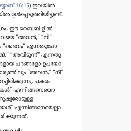
യോബ്‌ 16:15
) ഇവയിൽ
്പെ​ടു​ത്തി​യി​ട്ടുണ്ട്‌.
ഗം.
ഈ ബൈബി​ളിൽ
യഹോ​വയെ “അവൻ,” “നീ”
. പകരം “ദൈവം” എന്നതു​പോ​
്‌,” “അവിടു​ന്ന്‌” എന്നതു​
ങ്ങ​ളായ പദങ്ങളോ ഉപയോ​
റെ കാര്യ​ത്തി​ലും “അവൻ,” “നീ”
ചി​രി​ക്കു​ന്നു. പകരം
ങ്കൾ” എന്നിങ്ങ​നെ​യൊ​
മനുഷ്യ​രോ​ടുള്ള
” എന്നിങ്ങ​നെ​യെ​ല്ലാ​
ക്കു​ന്നത്‌.