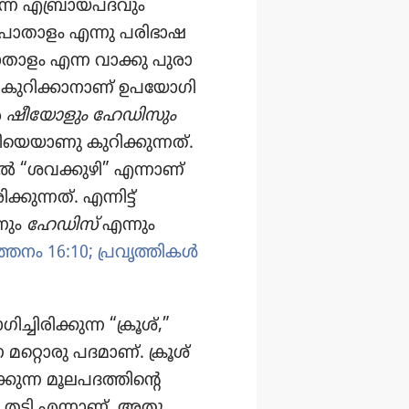
ന എബ്രാ​യ​പ​ദ​വും
ും പാതാളം എന്നു പരിഭാ​ഷ​
ാൽ പാതാളം എന്ന വാക്കു പുരാ​
റി​ക്കാ​നാണ്‌ ഉപയോ​ഗി​
ൽ
ഷീയോ​ളും ഹേഡി​സും
​യെ​യാ​ണു കുറി​ക്കു​ന്നത്‌.
 “ശവക്കുഴി” എന്നാണ്‌
ന്നത്‌. എന്നിട്ട്‌
നും
ഹേഡിസ്‌
എന്നും
ത്തനം 16:10;
പ്രവൃ​ത്തി​കൾ
ി​രി​ക്കുന്ന “ക്രൂശ്‌,”
്ന മറ്റൊരു പദമാണ്‌. ക്രൂശ്‌
ക്കുന്ന മൂലപ​ദ​ത്തി​ന്റെ
ടി എന്നാണ്‌. അതു​