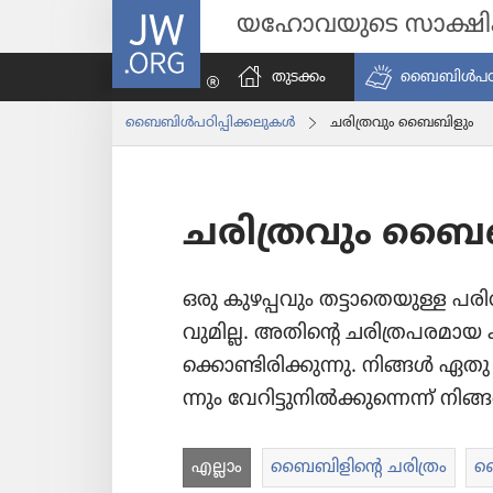
JW.ORG
യഹോവയുടെ സാക്ഷ
തുടക്കം
ബൈബിൾപ​ഠി​പ്
ബൈബിൾപ​ഠി​പ്പി​ക്ക​ലു​കൾ
ചരി​ത്ര​വും ബൈബി​ളും
ചരി​ത്ര​വും ബൈ
ഒരു കുഴപ്പ​വും തട്ടാ​തെ​യു​ള്ള 
വു​മി​ല്ല. അതിന്റെ ചരി​ത്ര​പ​ര​മാ
ക്കൊ​ണ്ടി​രി​ക്കു​ന്നു. നിങ്ങൾ 
ന്നും വേറി​ട്ടു​നിൽക്കു​ന്നെന്ന്‌ നി
എല്ലാം
ബൈബി​ളി​ന്റെ ചരിത്രം
ബ