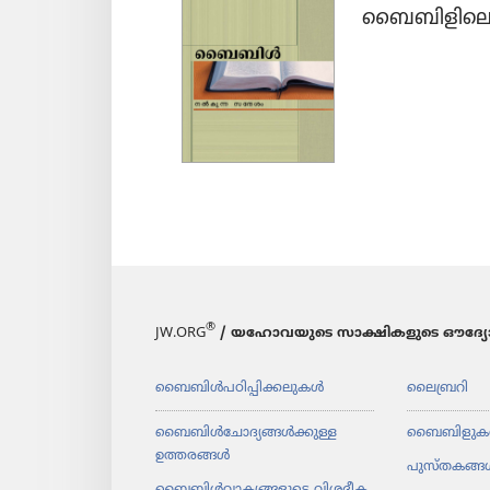
ബൈബി​ളി​ലെ 
®
JW.ORG
/ യഹോവയുടെ സാക്ഷികളുടെ ഔദ്യോ
ബൈബിൾപ​ഠി​പ്പി​ക്ക​ലു​കൾ
ലൈബ്രറി
ബൈബിൾചോ​ദ്യ​ങ്ങൾക്കുള്ള
ബൈബിളുക
ഉത്തരങ്ങൾ
പുസ്‌ത​കങ്ങ
ബൈബിൾവാ​ക്യ​ങ്ങ​ളു​ടെ വിശദീ​ക​