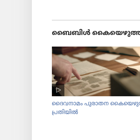
ബൈബിൾ കൈ​യെ​ഴു​ത്തു​
ദൈവ​നാ​മം പുരാതന കൈ​യെ​ഴു​ത
പ്ര​തി​യിൽ