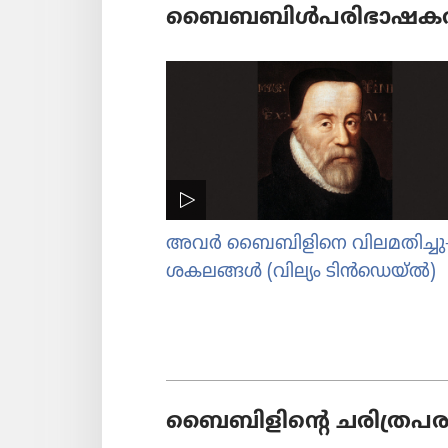
ബൈബ​ബിൾപരിഭാ​ഷ​ക
അവർ ബൈബി​ളി​നെ വിലമതിച്ചു
ശകലങ്ങൾ (വില്യം ടിൻഡെ​യ്‌ൽ)
ബൈബി​ളി​ന്റെ ചരി​ത്ര​പ​