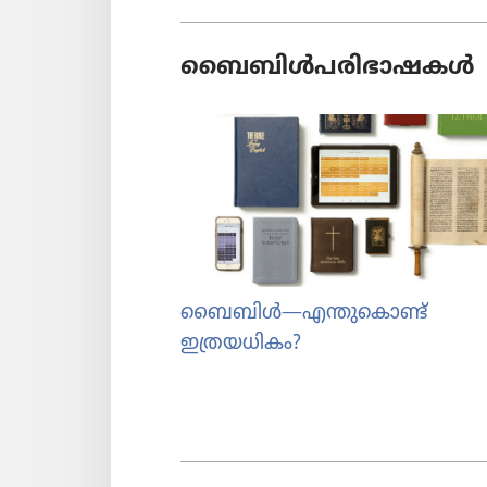
ബൈബിൾപ​രി​ഭാ​ഷ​കൾ
ബൈബിൾ​—എന്തുകൊണ്ട്‌
ഇത്രയധികം?