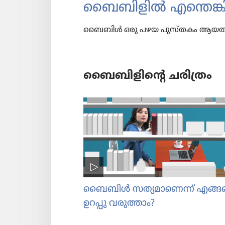
ബൈബി​ളിൽ എന്തെങ്കി​ലു
ബൈബിൾ ഒരു പഴയ പുസ്‌ത​കം ആയതു​കൊണ്ട്‌
ബൈബി​ളി​ന്റെ ചരിത്രം
ബൈബിൾ സത്യമാ​ണെന്ന്‌ എങ്ങ
ഉറപ്പു വരുത്താം?