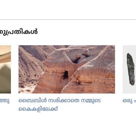
പ്ര​തി​കൾ
്തു​
ബൈബിൾ നശിക്കാ​തെ നമ്മുടെ
ഒരു 
കൈക​ളി​ലേക്ക്‌