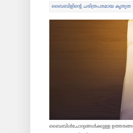
ബൈബി​ളി​ന്റെ ചരി​ത്ര​പ​ര​മാ​യ കൃത്യത
ബൈബിൾചോ​ദ്യ​ങ്ങൾക്കുള്ള ഉത്തരങ്