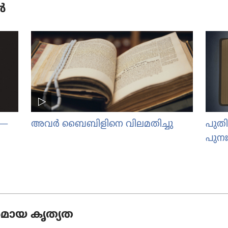
ർ
​—
അവർ ബൈബി​ളി​നെ വിലമ​തി​ച്ചു
പുതി
പുനഃ​
ര​മാ​യ കൃത്യത