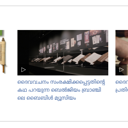
ദൈവ​വ​ചനം സംരക്ഷി​ക്ക​പ്പെ​ട്ട​തി​ന്റെ
ദൈവ​
കഥ പറയുന്ന ബെൽജി​യം ബ്രാഞ്ചി​
പ്ര​ത
ലെ ബൈബിൾ മ്യൂസി​യം