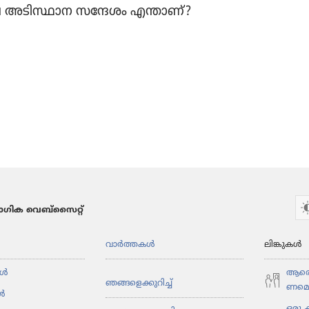
അടിസ്ഥാന സന്ദേശം എന്താണ്‌?
ഗിക വെബ്സൈറ്റ്
വാർത്തകൾ
ലിങ്കുകൾ
ൾ
ആരെങ്
ഞങ്ങളെ​ക്കു​റിച്ച്‌
ണ​മെ​
ൾ
ഒരു