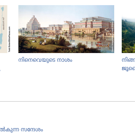
നിനെവെയുടെ നാശം
നിങ്
​
ജൂ
ുന്ന സന്ദേശം