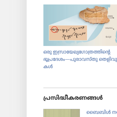
ഒരു ഇസ്രാ​യേ​ല്യ​ഗോ​ത്ര​ത്തി​ന്റെ
ഭൂപ്രദേശം—പുരാവസ്‌തു തെളി​വു
കൾ
പ്രസിദ്ധീകരണങ്ങള്‍
ബൈബിൾ നൽക