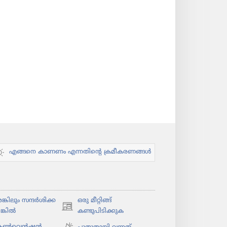
എങ്ങനെ കാണണം എന്നതിന്റെ ക്രമീകരണങ്ങൾ
കി​ലും സന്ദർശി​ക്ക​
ഒരു മീറ്റിങ്ങ്
(പുതിയ
ങ്കിൽ
കണ്ടുപിടിക്കുക
പേജ്
 കൺവെൻഷൻ