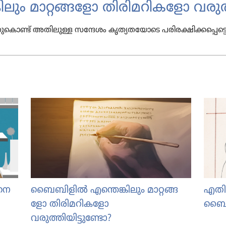
ം മാറ്റങ്ങ​ളോ തിരി​മ​റി​ക​ളോ വരുത
 അതിലുള്ള സന്ദേശം കൃത്യ​ത​യോ​ടെ പരിര​ക്ഷി​ക്ക​പ്പെ​ട്ടെന്ന്
നെ
ബൈബി​ളിൽ എന്തെങ്കി​ലും മാറ്റങ്ങ​
എതിർ
ളോ തിരി​മ​റി​ക​ളോ
ബൈ
വരുത്തിയിട്ടുണ്ടോ?