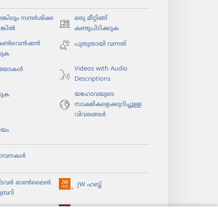
കി​ലും സന്ദർശി​ക്ക​
ഒരു മീറ്റിങ്ങ്
(പുതിയ
ങ്കിൽ
കണ്ടുപിടിക്കുക
പേജ്
 കൺവെൻഷൻ
പുതുതായി വന്നത്‌
തുറക്കുക)
യുക
Videos with Audio
​യോ​കൾ
Descriptions
യഹോവയുടെ
യുക
സാക്ഷികളെക്കുറിച്ചുള്ള
വിവരങ്ങൾ
യം
ഭാവനകൾ
ച്ടവര്‍ ഓണ്‍ലൈന്‍
JW ഹബ്ബ്
(പുതിയ
്രറി
പേജ്
തുറക്കുക)
ൈ​ബ്ര​റി
വാച്ച്‌ടവർ ലൈ​ബ്രറി