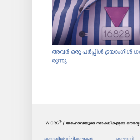
അവർ ഒരു പർപ്പിൾ ട്രയാം​ഗിൾ ധരിച
രു​ന്നു
®
JW.ORG
/ യഹോവയുടെ സാക്ഷികളുടെ ഔദ്യോ
ബൈബിൾപ​ഠി​പ്പി​ക്ക​ലു​കൾ
ലൈബ്രറി