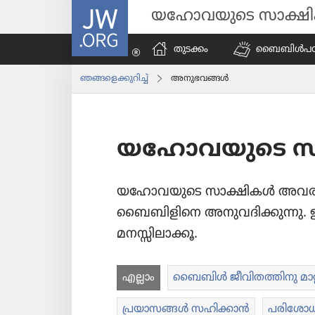
JW.ORG
യഹോവയുടെ സാക്ഷ
തുടക്കം
ബൈബിൾപ​ഠി​പ്
ഞങ്ങളെ​ക്കു​റിച്ച്‌
അനുഭ​വങ്ങൾ
യഹോ​വ​യു​ടെ സാ
യഹോ​വ​യു​ടെ സാക്ഷികൾ അവരുടെ ച
ബൈബി​ളി​നെ അനുവ​ദി​ക്കു​ന്നു. ഇത്
മനസ്സി​ലാ​ക്കൂ.
എല്ലാം
ബൈബിൾ ജീവി​ത​ത്തി​നു മാറ്റ
പ്രയാ​സങ്ങൾ സഹിക്കാൻ
പരി​ശോ​ധ