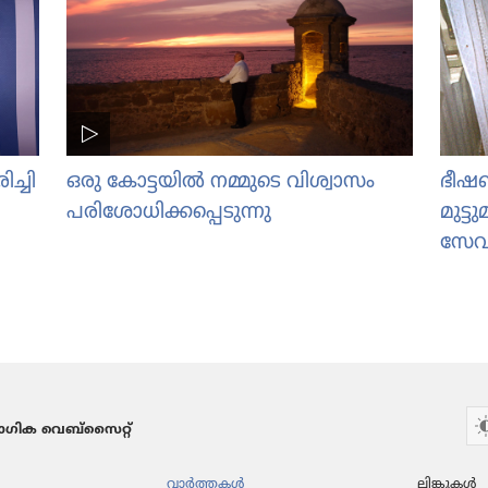
്ചി​
ഒരു കോട്ട​യിൽ നമ്മുടെ വിശ്വാ​സം
ഭീഷണ
പരി​ശോ​ധി​ക്ക​പ്പെ​ടു​ന്നു
മുട
സേവി
ഗിക വെബ്സൈറ്റ്
വാർത്തകൾ
ലിങ്കുകൾ