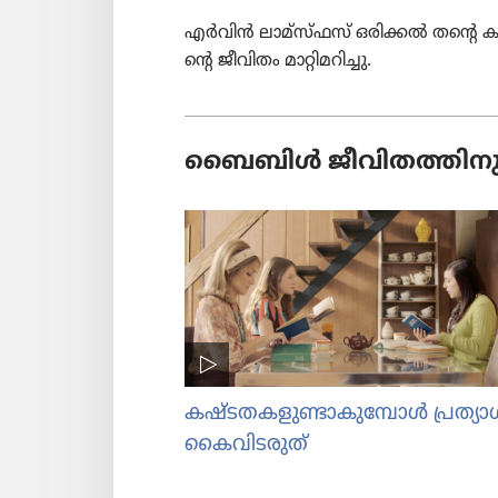
എർവിൻ ലാമ്‌സ്‌ഫസ്‌ ഒരിക്കൽ തന്റെ കൂട്
ന്റെ ജീവിതം മാറ്റി​മ​റി​ച്ചു.
ബൈബിൾ ജീവി​ത​ത്തി​നു മാ
കഷ്ടതക​ളു​ണ്ടാ​കു​മ്പോൾ പ്രത്യ
കൈവി​ട​രുത്‌