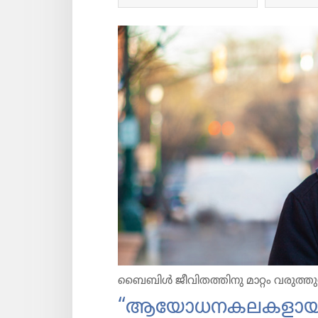
ബൈബിൾ ജീവി​ത​ത്തി​നു മാറ്റം വരുത്തു​ന
“ആയോധനകലകളായിരു