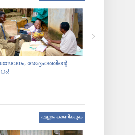
സേവനം, അദ്ദേഹത്തിന്റെ
അവർ സ്‌നേഹം ‘തൊ
ധം!
എല്ലാം കാണിക്കുക