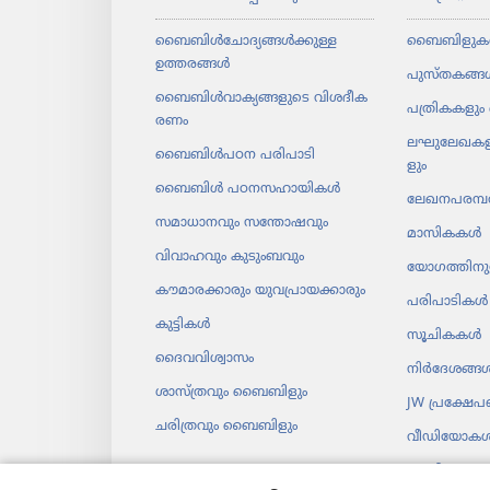
ബൈബിൾചോ​ദ്യ​ങ്ങൾക്കുള്ള
ബൈബിളുക
ഉത്തരങ്ങൾ
പുസ്‌ത​കങ്ങ
ബൈബിൾവാ​ക്യ​ങ്ങ​ളു​ടെ വിശദീ​ക​
പത്രി​ക​ക​ളും 
രണം
ലഘു​ലേ​ഖ​ക​ള
ബൈബിൾപഠന പരിപാ​ടി
ളും
ബൈബിൾ പഠനസ​ഹാ​യി​കൾ
ലേഖന​പ​രമ്പ
സമാധാ​ന​വും സന്തോ​ഷ​വും
മാസി​കകൾ
വിവാഹവും കുടുംബവും
യോഗ​ത്തി​ന
കൗമാ​ര​ക്കാ​രും യുവ​പ്രാ​യ​ക്കാ​രും
പരിപാ​ടി​കൾ
കുട്ടികൾ
സൂചി​കകൾ
ദൈവ​വി​ശ്വാ​സം
നിർദേ​ശങ്ങ
ശാസ്‌ത്ര​വും ബൈബി​ളും
JW പ്രക്ഷേ
ചരി​ത്ര​വും ബൈബി​ളും
വീഡി​യോ​ക
സംഗീതം