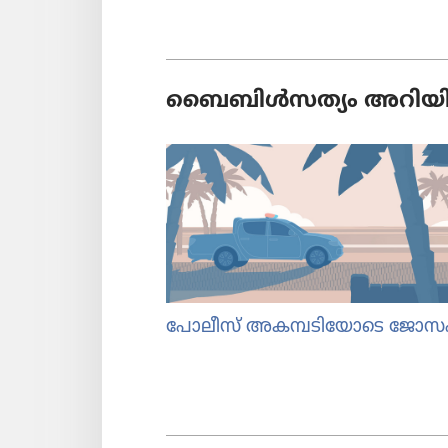
ബൈബിൾസ​ത്യം അറിയി​ക്
പോലീസ്‌ അകമ്പടി​യോ​ടെ ജോസഫ