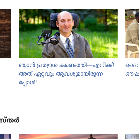
ഞാൻ പ്രത്യാശ കണ്ടെത്തി—എനിക്ക്
ദൈവ
അത്‌ ഏറ്റവും ആവശ്യ
മാ
യി
രു
ന്ന
ഔഷ
പ്പോൾ!
​സ്‌തർ