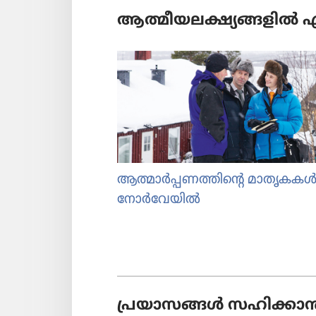
ആത്മീയ​ല​ക്ഷ്യ​ങ്ങ​ളിൽ എത്
ആത്മാർപ്പണത്തിന്റെ മാതൃകക
നോർവേയിൽ
പ്രയാ​സങ്ങൾ സഹിക്കാ