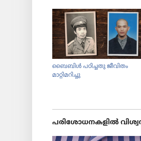
ബൈബിൾ പഠിച്ചതു ജീവിതം
മാറ്റിമറിച്ചു
പരി​ശോ​ധ​ന​ക​ളിൽ വിശ്വ