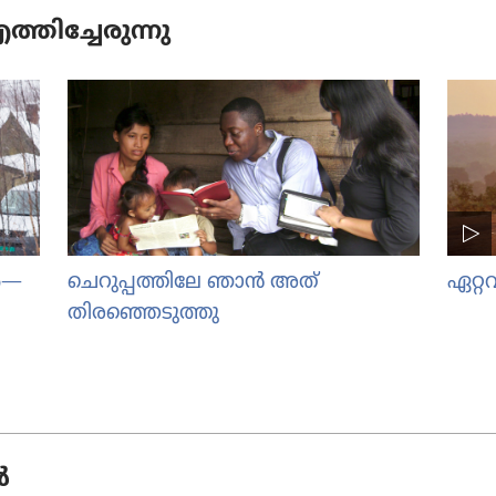
തി​ച്ചേ​രു​ന്നു
ൾ—
ചെറുപ്പത്തിലേ ഞാൻ അത്‌
ഏറ്റ
തിരഞ്ഞെടുത്തു
ൻ