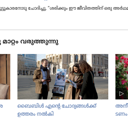
ടു​കാ​ര​നോ​ടു ചോദി​ച്ചു, “ശരിക്കും ഈ ജീവി​ത​ത്തിന്‌ ഒരു അർഥ
റ്റം വരുത്തു​ന്നു
ാശ
ബൈബിൾ എന്‍റെ ചോദ്യ
ങ്ങൾക്ക്
അനീത
ഉത്തരം നൽകി
ടണം