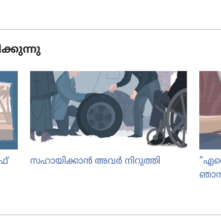
കു​ന്നു
്‌
സഹായി​ക്കാൻ അവർ നിറുത്തി
“എന്ന
ഞാൻ 