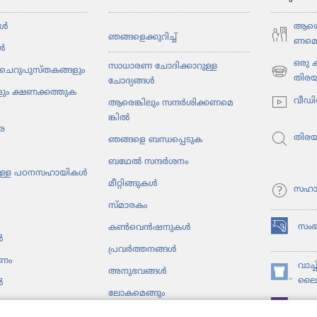
ൾ
ആരെങ്
ഞങ്ങളെ​ക്കു​റിച്ച്‌
ണ​മെ​
ൾ
ഒരു
സാധാരണ ചോദിക്കാറുള്ള
ചെറു​പു​സ്‌ത​ക​ങ്ങ​ളും
(പുതിയ
തിര
ചോദ്യങ്ങൾ
ും ക്ഷണക്കത്തു​ക​
പേജ്
വീഡി
ആരെങ്കി​ലും സന്ദർശി​ക്ക​ണ​മെ​
തുറക്കുക)
ങ്കിൽ
ര
തിര
ഞങ്ങളെ ബന്ധപ്പെടുക
ബഥേൽ സന്ദർശനം
ു​ള്ള പഠനസ​ഹാ​യികൾ
മീറ്റി​ങ്ങു​കൾ
സഹാ
സ്‌മാ​ര​കം
സം
കൺ​വെൻ​ഷ​നു​കൾ
(പുതിയ
ൾ
പേജ്
പ്രവർത്തനങ്ങൾ
പണം
തുറക്കുക)
വാച്
അനുഭ​വങ്ങൾ
(പുതിയ
ലൈബ
ൾ
ലോക​മെ​ങ്ങും
പേജ്
JW ല
തുറക്കുക)