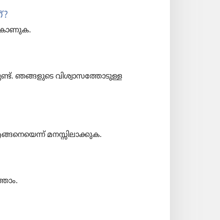
‌?
ങൾ കാണുക.
്ട്‌. ഞങ്ങളുടെ വിശ്വാസത്തോടുള്ള
 എങ്ങനെ​യെന്ന്‌ മനസ്സി​ലാ​ക്കു​ക.
്താം.