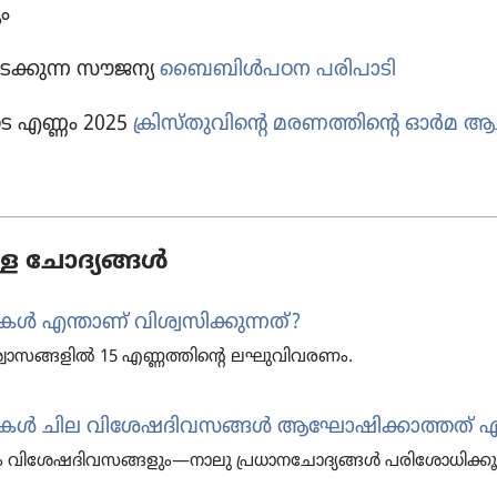
ും
്കുന്ന സൗജന്യ
ബൈബിൾപഠന പരിപാടി
​ടെ എണ്ണം
2025
ക്രിസ്‌തു​വി​ന്റെ മരണത്തി​ന്റെ ഓർ
ള ചോദ്യങ്ങൾ
ന്താണ്‌ വിശ്വ​സി​ക്കു​ന്നത്‌?
വാ​സ​ങ്ങ​ളിൽ 15 എണ്ണത്തിന്റെ ലഘുവി​വ​ര​ണം.
ൾ ചില വിശേ​ഷ​ദി​വ​സങ്ങൾ ആഘോ​ഷി​ക്കാ​ത്തത്‌ എന്
വിശേ​ഷ​ദി​വ​സ​ങ്ങ​ളും—നാലു പ്രധാ​ന​ചോ​ദ്യ​ങ്ങൾ പരി​ശോ​ധി​ക്കൂ