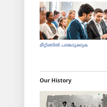
മീറ്റി​ങ്ങിൽ പങ്കെടു​ക്കുക
Our History