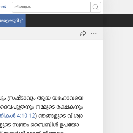
 ഇൻ
തിയ
തിരയുക
്
ളെ​ക്കു​റിച്ച്‌
്കുക)
ം സ്രഷ്ടാ​വും ആയ യഹോ​വ​യെ​
 ദൈവ​പു​ത്ര​നും നമ്മുടെ രക്ഷകനും
്തി​കൾ 4:10-12
) ഞങ്ങളുടെ വിശ്വാ​
ങളു​ടെ സ്വന്തം ബൈബിൾ ഉപയോ​