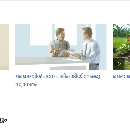
ബൈബിൾപഠന പരിപാ​ടി​യി​ലേക്കു
ബൈബി​
സ്വാഗതം
ും