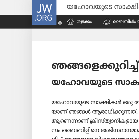
JW.ORG
യഹോവയുടെ സാക്ഷ
തുടക്കം
ബൈബിൾപ​ഠി​പ്
ഞങ്ങളെ​ക്കു​റിച്ച്‌
യഹോ​വ​യു​ടെ സാക
യഹോ​വ​യു​ടെ സാക്ഷികൾ ഒരു 
യാണ്‌ ഞങ്ങൾ ആരാധി​ക്കു​ന്നത്‌. 
ആണെന്നാണ്‌ ക്രിസ്‌ത്യാ​നി​ക​ളായ ഞ
സം ബൈബി​ളി​നെ അടിസ്ഥാ​ന​മാ​ക്കി