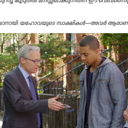
്കു​റിച്ച്‌ കൂടുതൽ മനസ്സി​ലാ​ക്കു​ന്ന​തിന്‌ ഈ വെബ്‌​സൈ
യാ​നാ​യി
യഹോ​വ​യു​ടെ സാക്ഷികൾ—അവർ ആരാണ്‌