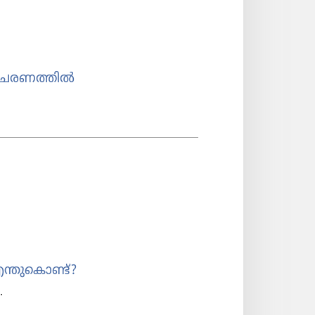
മ ആചരണത്തിൽ
തു​കൊണ്ട്‌?
.