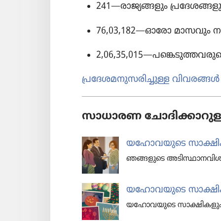
241
—രാജ്യ​ങ്ങ​ളും പ്രദേശങ്ങള
76,03,182
—ഓരോ മാസവും നടക
2,06,35,015
—പങ്കെടു​ത്ത​വ​രു
പ്രദേ​ശ​മ​നു​സ​രി​ച്ചുള്ള വിവരങ്ങൾ
സാധാരണ ചോദിക്കാറുള്
യഹോവയുടെ സാക്ഷികൾ എ
ഞങ്ങളുടെ അടിസ്ഥാ​ന​വി​ശ്
യഹോ​വ​യു​ടെ സാക്ഷിക
യഹോ​വ​യു​ടെ സാക്ഷി​ക​ളും 