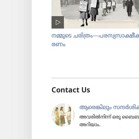
നമ്മുടെ ചരിത്രം—പരസ്യ​സാ​ക്ഷീ​ക
രണം
Contact Us
ആരെങ്കി​ലും സന്ദർശി​ക
അവരിൽനിന്ന്‌ ഒരു ബൈബിൾചോ
അറിയാം.