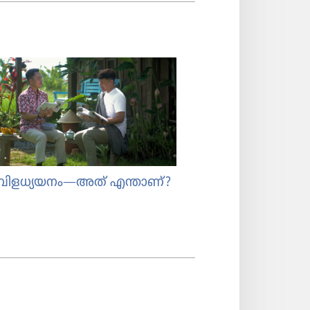
ള​ധ്യ​യ​നം—അത്‌ എന്താണ്‌?