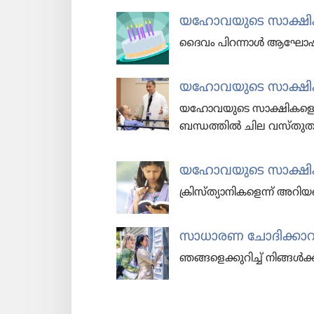
യഹോ​വ​യു​ടെ സാക്ഷിക
ദൈവം പിറന്നാൾ ആഘോ​ഷ​ങ്ങൾ
യഹോവയുടെ സാക്ഷികൾ 
യഹോവയുടെ സാക്ഷികളെക്കുറ
ബന്ധത്തിൽ ചില വസ്‌തുത
യഹോ​വ​യു​ടെ സാക്ഷികൾ
ക്രിസ്‌ത്യാ​നി​ക​ളെന്ന്‌ അറിയ​
സാധാരണ ചോദി​ക്കാ​റുള
ഞങ്ങളെ​ക്കു​റിച്ച്‌ നിങ്ങൾ