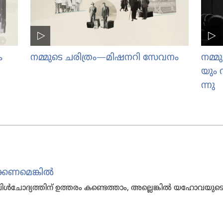
​
നമ്മുടെ ചരിത്രം—മിഷനറി സേവനം
നമ്മു
യും വ
ന്നു
്ക​ണ​മെ​ങ്കിൽ
​ദ്യ​ത്തിന്‌ ഉത്തരം കണ്ടെത്താം, അല്ലെങ്കിൽ യഹോ​വ​യു​ടെ സാക