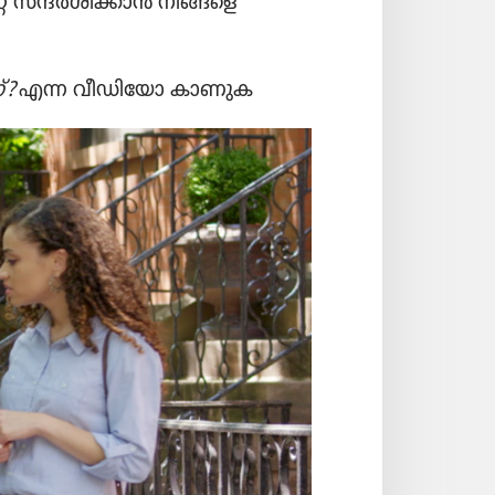
റ്റ്‌ സന്ദർശി​ക്കാൻ നിങ്ങളെ
?
എന്ന വീഡി​യോ കാണുക