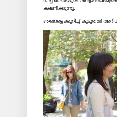
ഗിച്ച്‌ ഞങ്ങളുടെ വിശ്വാ​സ​ങ്ങ​ളെ​ക
ക്ഷണിക്കു​ന്നു.
ഞങ്ങളെ​ക്കു​റിച്ച്‌ കൂടുതൽ അറി