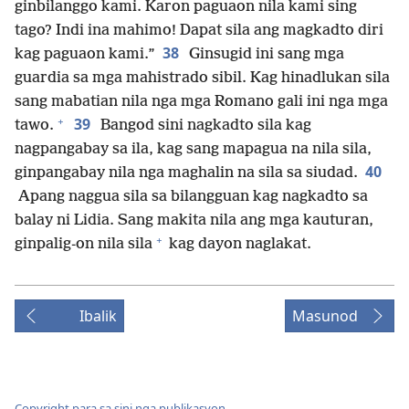
ginbilanggo kami. Karon paguaon nila kami sing
tago? Indi ina mahimo! Dapat sila ang magkadto diri
38
kag paguaon kami.”
Ginsugid ini sang mga
guardia sa mga mahistrado sibil. Kag hinadlukan sila
sang mabatian nila nga mga Romano gali ini nga mga
+
39
tawo.
Bangod sini nagkadto sila kag
nagpangabay sa ila, kag sang mapagua na nila sila,
40
ginpangabay nila nga maghalin na sila sa siudad.
Apang naggua sila sa bilangguan kag nagkadto sa
balay ni Lidia. Sang makita nila ang mga kauturan,
+
ginpalig-on nila sila
kag dayon naglakat.
Ibalik
Masunod
Copyright para sa sini nga publikasyon