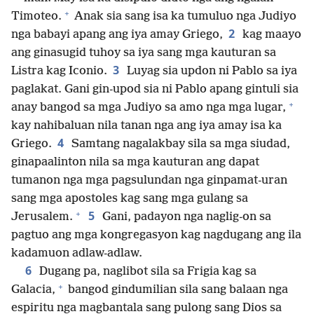
+
Timoteo.
Anak sia sang isa ka tumuluo nga Judiyo
2
nga babayi apang ang iya amay Griego,
kag maayo
ang ginasugid tuhoy sa iya sang mga kauturan sa
3
Listra kag Iconio.
Luyag sia updon ni Pablo sa iya
paglakat. Gani gin-upod sia ni Pablo apang gintuli sia
+
anay bangod sa mga Judiyo sa amo nga mga lugar,
kay nahibaluan nila tanan nga ang iya amay isa ka
4
Griego.
Samtang nagalakbay sila sa mga siudad,
ginapaalinton nila sa mga kauturan ang dapat
tumanon nga mga pagsulundan nga ginpamat-uran
sang mga apostoles kag sang mga gulang sa
+
5
Jerusalem.
Gani, padayon nga naglig-on sa
pagtuo ang mga kongregasyon kag nagdugang ang ila
kadamuon adlaw-adlaw.
6
Dugang pa, naglibot sila sa Frigia kag sa
+
Galacia,
bangod gindumilian sila sang balaan nga
espiritu nga magbantala sang pulong sang Dios sa