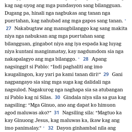
kag nag-uyog ang mga pundasyon sang bilangguan.
Dugang pa, hinali nga nagbukas ang tanan nga
+
puertahan, kag nahubad ang mga gapos sang tanan.
27
Nakabugtaw ang manugbilanggo kag sang makita
niya nga nabuksan ang mga puertahan sang
bilangguan, gingabot niya ang iya espada kag luyag
niya kuntani manginmatay, kay nagdumdom sia nga
+
28
nakapalagyo ang mga bilanggo.
Apang
nagsinggit si Pablo: “Indi paghaliti ang imo
29
kaugalingon, kay yari pa kami tanan diri!”
Gani
nagpangayo sia sing mga suga kag dalidali nga
nagsulod. Nagakurog nga naghapa sia sa atubangan
30
ni Pablo kag ni Silas.
Gindala niya sila sa gua kag
nagsiling: “Mga Ginuo, ano ang dapat ko himuon
31
agod maluwas ako?”
Nagsiling sila: “Magtuo ka
kay Ginuong Jesus, kag maluwas ka, ikaw kag ang
+
32
imo panimalay.”
Dayon ginhambal nila ang