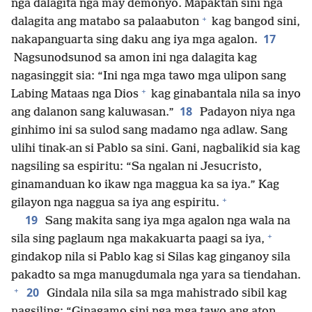
nga dalagita nga may demonyo. Mapaktan sini nga
+
dalagita ang matabo sa palaabuton
kag bangod sini,
17
nakapanguarta sing daku ang iya mga agalon.
Nagsunodsunod sa amon ini nga dalagita kag
nagasinggit sia: “Ini nga mga tawo mga ulipon sang
+
Labing Mataas nga Dios
kag ginabantala nila sa inyo
18
ang dalanon sang kaluwasan.”
Padayon niya nga
ginhimo ini sa sulod sang madamo nga adlaw. Sang
ulihi tinak-an si Pablo sa sini. Gani, nagbalikid sia kag
nagsiling sa espiritu: “Sa ngalan ni Jesucristo,
ginamanduan ko ikaw nga maggua ka sa iya.” Kag
+
gilayon nga naggua sa iya ang espiritu.
19
Sang makita sang iya mga agalon nga wala na
+
sila sing paglaum nga makakuarta paagi sa iya,
gindakop nila si Pablo kag si Silas kag ginganoy sila
pakadto sa mga manugdumala nga yara sa tiendahan.
+
20
Gindala nila sila sa mga mahistrado sibil kag
nagsiling: “Ginagamo sini nga mga tawo ang aton