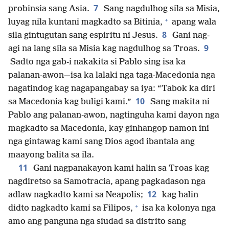
7
probinsia sang Asia.
Sang nagdulhog sila sa Misia,
+
luyag nila kuntani magkadto sa Bitinia,
apang wala
8
sila gintugutan sang espiritu ni Jesus.
Gani nag-
9
agi na lang sila sa Misia kag nagdulhog sa Troas.
Sadto nga gab-i nakakita si Pablo sing isa ka
palanan-awon—isa ka lalaki nga taga-Macedonia nga
nagatindog kag nagapangabay sa iya: “Tabok ka diri
10
sa Macedonia kag buligi kami.”
Sang makita ni
Pablo ang palanan-awon, nagtinguha kami dayon nga
magkadto sa Macedonia, kay ginhangop namon ini
nga gintawag kami sang Dios agod ibantala ang
maayong balita sa ila.
11
Gani nagpanakayon kami halin sa Troas kag
nagdiretso sa Samotracia, apang pagkadason nga
12
adlaw nagkadto kami sa Neapolis;
kag halin
+
didto nagkadto kami sa Filipos,
isa ka kolonya nga
amo ang panguna nga siudad sa distrito sang