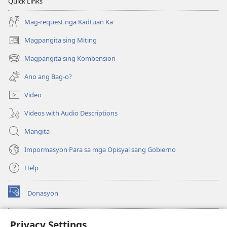
Quick Links
Mag-request nga Kadtuan Ka
Magpangita sing Miting
(opens
new
Magpangita sing Kombension
(opens
window)
new
Ano ang Bag-o?
window)
Video
Videos with Audio Descriptions
Mangita
Impormasyon Para sa mga Opisyal sang Gobierno
Help
Donasyon
(opens
new
window)
Watchtower ONLINE LIBRARY™
Privacy Settings
(opens