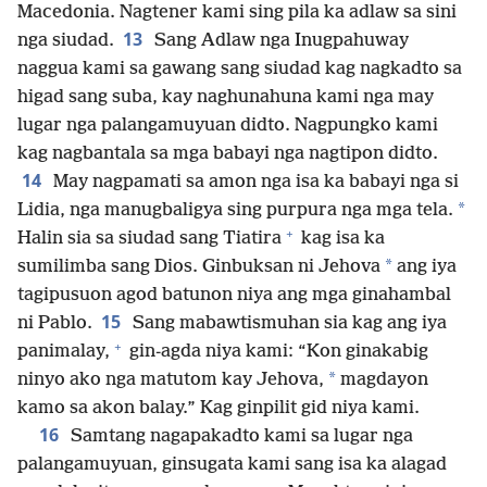
Macedonia. Nagtener kami sing pila ka adlaw sa sini
13
nga siudad.
Sang Adlaw nga Inugpahuway
naggua kami sa gawang sang siudad kag nagkadto sa
higad sang suba, kay naghunahuna kami nga may
lugar nga palangamuyuan didto. Nagpungko kami
kag nagbantala sa mga babayi nga nagtipon didto.
14
May nagpamati sa amon nga isa ka babayi nga si
*
Lidia, nga manugbaligya sing purpura nga mga tela.
+
Halin sia sa siudad sang Tiatira
kag isa ka
*
sumilimba sang Dios. Ginbuksan ni Jehova
ang iya
tagipusuon agod batunon niya ang mga ginahambal
15
ni Pablo.
Sang mabawtismuhan sia kag ang iya
+
panimalay,
gin-agda niya kami: “Kon ginakabig
*
ninyo ako nga matutom kay Jehova,
magdayon
kamo sa akon balay.” Kag ginpilit gid niya kami.
16
Samtang nagapakadto kami sa lugar nga
palangamuyuan, ginsugata kami sang isa ka alagad