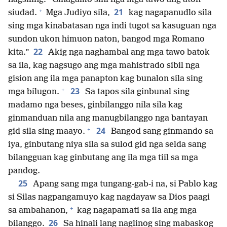
+
21
siudad.
Mga Judiyo sila,
kag nagapanudlo sila
sing mga kinabatasan nga indi tugot sa kasuguan nga
sundon ukon himuon naton, bangod mga Romano
22
kita.”
Akig nga naghambal ang mga tawo batok
sa ila, kag nagsugo ang mga mahistrado sibil nga
gision ang ila mga panapton kag bunalon sila sing
+
23
mga bilugon.
Sa tapos sila ginbunal sing
madamo nga beses, ginbilanggo nila sila kag
ginmanduan nila ang manugbilanggo nga bantayan
+
24
gid sila sing maayo.
Bangod sang ginmando sa
iya, ginbutang niya sila sa sulod gid nga selda sang
bilangguan kag ginbutang ang ila mga tiil sa mga
pandog.
25
Apang sang mga tungang-gab-i na, si Pablo kag
si Silas nagpangamuyo kag nagdayaw sa Dios paagi
+
sa ambahanon,
kag nagapamati sa ila ang mga
26
bilanggo.
Sa hinali lang naglinog sing mabaskog