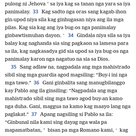
*
pulong ni Jehova
sa iya kag sa tanan nga yara sa iya
33
panimalay.
Kag sadto nga oras sang kagab-ihon
gin-upod niya sila kag ginhugasan niya ang ila mga
pilas. Kag sia kag ang iya bug-os nga panimalay
+
34
ginbawtismuhan dayon.
Gindala niya sila sa iya
balay kag naghanda sia sing pagkaon sa lamesa para
sa ila, kag nagkasadya gid sia upod sa iya bug-os nga
panimalay karon nga nagatuo na sia sa Dios.
35
Sang adlaw na, nagpadala ang mga mahistrado
sibil sing mga guardia agod magsiling: “Buy-i ini nga
36
mga tawo.”
Gani ginbalita sang manugbilanggo
kay Pablo ang ila ginsiling: “Nagpadala ang mga
mahistrado sibil sing mga tawo agod buy-an kamo
nga duha. Gani, maggua na kamo kag maayo lang nga
37
paglakat.”
Apang nagsiling si Pablo sa ila:
“Ginbunal nila kami sing dayag nga wala pa
+
*
mapamatbatan,
bisan pa mga Romano kami,
kag