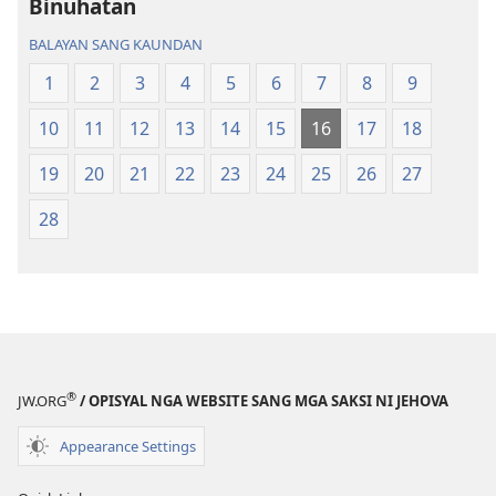
Bag-
ong
Binuhatan
ong
Kalibutan
BALAYAN SANG KAUNDAN
Kalibutan
nga
nga
Badbad
1
2
3
4
5
6
7
8
9
Badbad
sang
10
11
12
13
14
15
16
17
18
sang
Balaan
Balaan
nga
19
20
21
22
23
24
25
26
27
nga
Kasulatan
Kasulatan
(2014 nga
28
(2014 nga
Edisyon)
Edisyon)
®
JW.ORG
/ OPISYAL NGA WEBSITE SANG MGA SAKSI NI JEHOVA
Appearance Settings