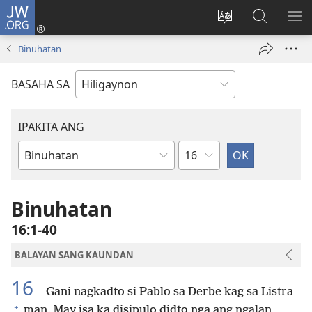
JW.ORG
Mag-
log
Islan
Mangita
IPA
In
ang
sa
AN
Binuhatan
(opens
lenguahe
JW.ORG
ME
new
sang
BASAHA SA
window)
site
IPAKITA ANG
Kapitulo
Libro
sang
Biblia
Binuhatan
16:1-40
BALAYAN SANG KAUNDAN
16
Gani nagkadto si Pablo sa Derbe kag sa Listra
+
man. May isa ka disipulo didto nga ang ngalan