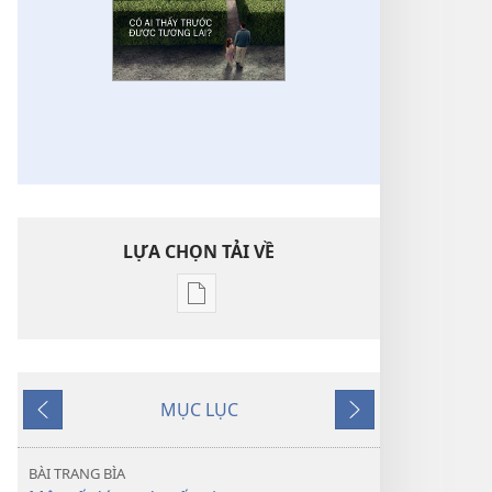
LỰA CHỌN TẢI VỀ
Tùy
chọn
tải
về
MỤC LỤC
các
Trước
Tiếp
tài
theo
liệu
BÀI TRANG BÌA
điện