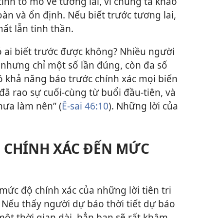
tính tò mò về tương lai, vì chúng ta khao
àn và ổn định. Nếu biết trước tương lai,
hất lẫn tinh thần.
Có ai biết trước được không? Nhiều người
 nhưng chỉ một số lần đúng, còn đa số
có khả năng báo trước chính xác mọi biến
 đã rao sự cuối-cùng từ buổi đầu-tiên, và
hưa làm nên” (
Ê-sai 46:10
). Những lời của
I CHÍNH XÁC ĐẾN MỨC
ức độ chính xác của những lời tiên tri
 Nếu thấy người dự báo thời tiết dự báo
ột thời gian dài, hẳn bạn sẽ rất khâm