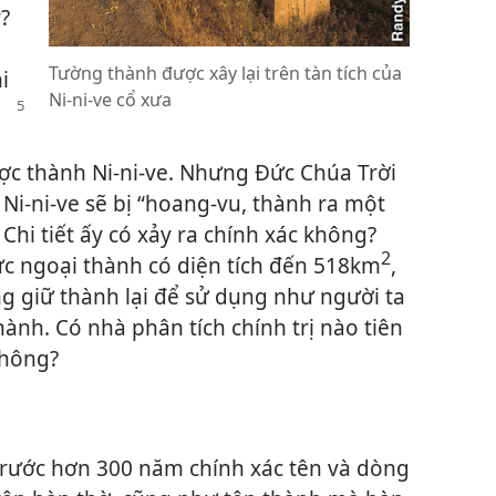
y?
Tường thành được xây lại trên tàn tích của
i
Ni-ni-ve cổ xưa
ợc thành Ni-ni-ve. Nhưng Đức Chúa Trời
à Ni-ni-ve sẽ bị “hoang-vu, thành ra một
hi tiết ấy có xảy ra chính xác không?
2
ực ngoại thành có diện tích đến 518km
,
 giữ thành lại để sử dụng như người ta
thành. Có nhà phân tích chính trị nào tiên
không?
trước hơn 300 năm chính xác tên và dòng