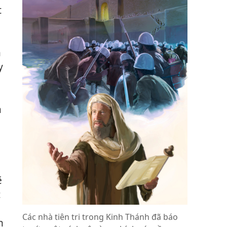
t
n
y
à
ẽ
c
Các nhà tiên tri trong Kinh Thánh đã báo
h