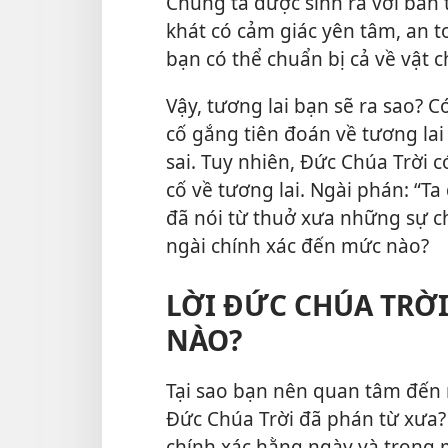
Chúng ta được sinh ra với bản 
khát có cảm giác yên tâm, an to
bạn có thể chuẩn bị cả về vật c
Vậy, tương lai bạn sẽ ra sao? 
cố gắng tiên đoán về tương lai
sai. Tuy nhiên, Đức Chúa Trời 
cố về tương lai. Ngài phán: “Ta
đã nói từ thuở xưa những sự c
ngài chính xác đến mức nào?
LỜI ĐỨC CHÚA TRỜ
NÀO?
Tại sao bạn nên quan tâm đến m
Đức Chúa Trời đã phán từ xưa?
chính xác hằng ngày và trong m