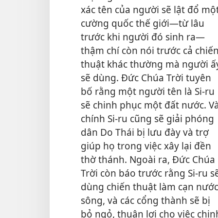
xác tên của người sẽ lật đổ mộ
cường quốc thế giới—từ lâu
trước khi người đó sinh ra—
thậm chí còn nói trước cả chiế
thuật khác thường mà người ấ
sẽ dùng. Đức Chúa Trời tuyên
bố rằng một người tên là Si-ru
sẽ chinh phục một đất nước. V
chính Si-ru cũng sẽ giải phóng
dân Do Thái bị lưu đày và trợ
giúp họ trong việc xây lại đền
thờ thánh. Ngoài ra, Đức Chúa
Trời còn báo trước rằng Si-ru s
dùng chiến thuật làm cạn nướ
sông, và các cổng thành sẽ bị
bỏ ngỏ, thuận lợi cho việc chin