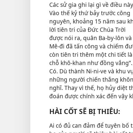
Các sử gia ghi lại gì về điều nà
Vào thế kỷ thứ bảy trước công
nguyên, khoảng 15 năm sau kh
lời tiên tri
của Đức Chúa Trời
được nói ra, quân Ba-by-lôn và
Mê-đi đã tấn công và chiếm đư
còn tiên tri thêm một chi tiết l
chỗ khô-khan như đồng vắng”. C
Có. Dù thành Ni-ni-ve và khu v
những người chiến thắng không
nghĩ. Thay vì thế, họ hủy diệt 
đoán được chính xác đến vậy 
HÀI CỐT SẼ BỊ THIÊU:
Ai có đủ can đảm để tuyên bố 