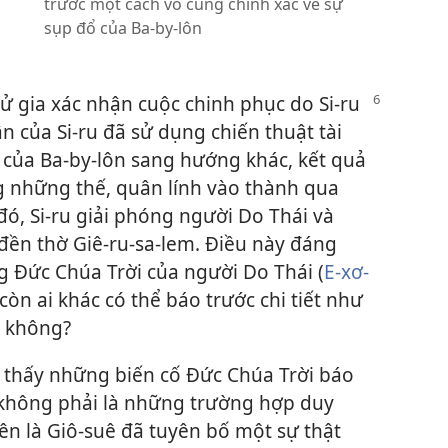
trước một cách vô cùng chính xác về sự
sụp đổ của Ba-by-lôn
ử gia xác nhận cuộc chinh phục do Si-ru
n của Si-ru đã sử dụng chiến thuật tài
 của Ba-by-lôn sang hướng khác,
kết quả
 những thế, quân lính vào thành qua
ó, Si-ru giải phóng người Do Thái và
 đền thờ Giê-ru-sa-lem. Điều này đáng
g Đức Chúa Trời của người Do Thái (
E-xơ-
còn ai khác có thể báo trước chi tiết như
y không?
 thấy những biến cố Đức Chúa Trời báo
y không phải là những trường hợp duy
ên là Giô-suê đã tuyên bố một sự thật