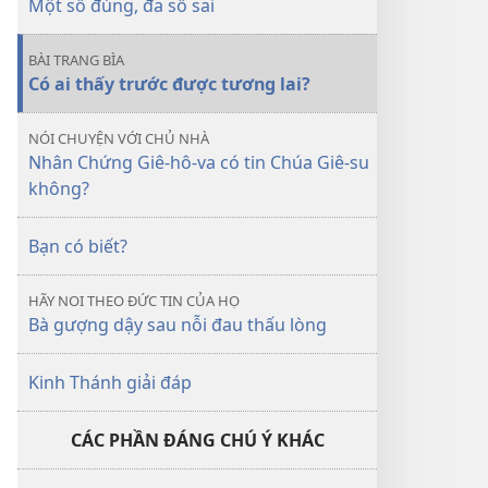
Một số đúng, đa số sai
tử
THÁP
BÀI TRANG BÌA
CANH
Có ai thấy trước được tương lai?
Có
ai
NÓI CHUYỆN VỚI CHỦ NHÀ
thấy
Nhân Chứng Giê-hô-va có tin Chúa Giê-su
trước
không?
được
tương
Bạn có biết?
lai?
HÃY NOI THEO ĐỨC TIN CỦA HỌ
Bà gượng dậy sau nỗi đau thấu lòng
Kinh Thánh giải đáp
CÁC PHẦN ĐÁNG CHÚ Ý KHÁC