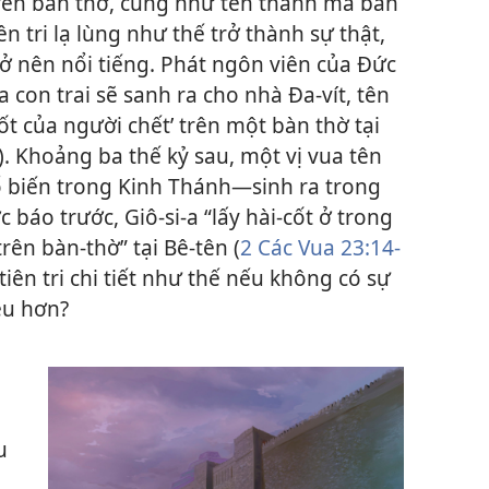
trên bàn thờ, cũng như tên thành mà bàn
ên tri lạ lùng như thế trở thành sự thật,
rở nên nổi tiếng. Phát ngôn viên của Đức
 con trai sẽ sanh ra cho nhà Đa-vít, tên
cốt của người chết’ trên một bàn thờ tại
). Khoảng ba thế kỷ sau, một vị vua tên
 biến trong Kinh Thánh—sinh ra trong
báo trước, Giô-si-a “lấy hài-cốt ở trong
rên bàn-thờ” tại Bê-tên (
2 Các Vua 23:14-
iên tri chi tiết như thế nếu không có sự
êu hơn?
u