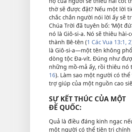
họ của người sẽ thiêu hài cốt 
thờ sẽ được đặt? Nếu một lời ti
chắc chắn người nói lời ấy sẽ t
Chúa Trời đã tuyên bố: ‘Một đứa
nó là Giô-si-a. Nó sẽ thiêu hài-
thành Bê-tên (
1 Các Vua 13:1, 2
là Giô-si-a—một tên không phổ
dòng tộc Đa-vít. Đúng như được 
những mồ-mả ấy, rồi thiêu nó t
16
). Làm sao một người có thể t
trợ giúp của một nguồn cao si
SỰ KẾT THÚC CỦA MỘT
ĐẾ QUỐC:
Quả là điều đáng kinh ngạc nế
một người có thể tiên tri chính