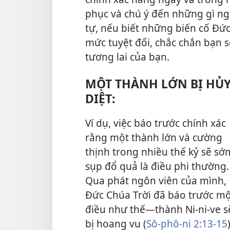
phục và chú ý đến những gì n
tự, nếu biết những biến cố Đức
mức tuyệt đối, chắc chắn bạn 
tương lai của bạn.
MỘT THÀNH LỚN BỊ HỦ
DIỆT:
Ví dụ, việc báo trước chính xác
rằng một thành lớn và cường
thịnh trong nhiều thế kỷ sẽ sớ
sụp đổ quả là điều phi thường.
Qua phát ngôn viên của mình,
Đức Chúa Trời đã báo trước m
điều như thế—thành Ni-ni-ve s
bị hoang vu (
Sô-phô-ni 2:13-15