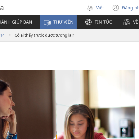
va
Việt
Đăng n
Chọn
(mở
ngôn
cửa
HÁNH GIÚP BẠN
THƯ VIỆN
TIN TỨC
VỀ
ngữ
sổ
mới)
014
Có ai thấy trước được tương lai?