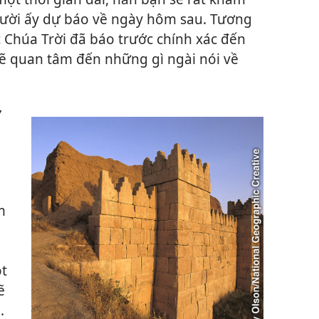
gười ấy dự báo về ngày hôm sau. Tương
 Chúa Trời đã báo trước chính xác đến
sẽ quan tâm đến những gì ngài nói về
Y
m
ột
ẽ
).