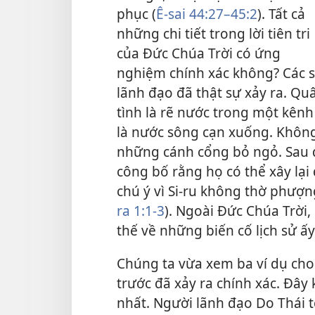
phục (
Ê-sai 44:27–45:2
). Tất cả
những chi tiết trong lời tiên tri
của Đức Chúa Trời có ứng
nghiệm chính xác
không? Các s
lãnh đạo đã thật sự xảy ra. Quâ
tình là
rẽ nước trong một kênh
là nước sông cạn xuống. Không
những cánh cổng bỏ ngỏ. Sau đ
công bố rằng họ có thể xây lại
chú ý vì Si-ru không thờ phượn
ra 1:1-3
). Ngoài Đức Chúa Trời, 
thế về những biến cố lịch sử ấ
Chúng ta vừa xem ba ví dụ cho
trước đã xảy ra chính xác. Đâ
nhất. Người lãnh đạo Do Thái t