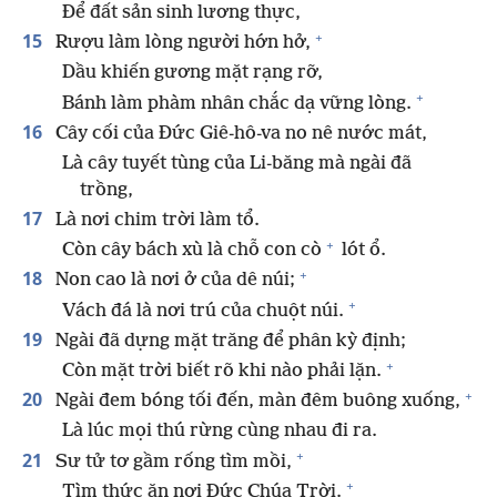
Để đất sản sinh lương thực,
+
15
Rượu làm lòng người hớn hở,
Dầu khiến gương mặt rạng rỡ,
+
Bánh làm phàm nhân chắc dạ vững lòng.
16
Cây cối của Đức Giê-hô-va no nê nước mát,
Là cây tuyết tùng của Li-băng mà ngài đã
trồng,
17
Là nơi chim trời làm tổ.
+
Còn cây bách xù là chỗ con cò
lót ổ.
+
18
Non cao là nơi ở của dê núi;
+
Vách đá là nơi trú của chuột núi.
19
Ngài đã dựng mặt trăng để phân kỳ định;
+
Còn mặt trời biết rõ khi nào phải lặn.
+
20
Ngài đem bóng tối đến, màn đêm buông xuống,
Là lúc mọi thú rừng cùng nhau đi ra.
+
21
Sư tử tơ gầm rống tìm mồi,
+
Tìm thức ăn nơi Đức Chúa Trời.