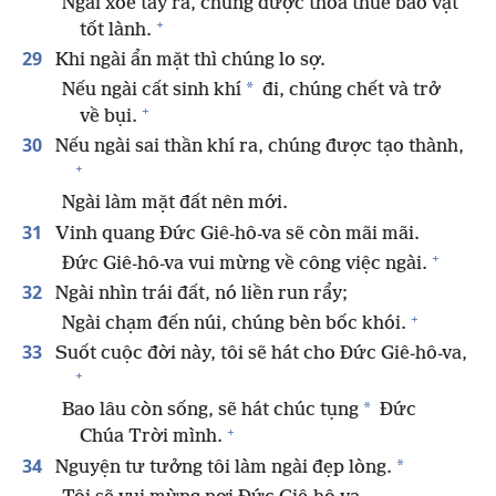
Ngài xòe tay ra, chúng được thỏa thuê bao vật
+
tốt lành.
29
Khi ngài ẩn mặt thì chúng lo sợ.
*
Nếu ngài cất sinh khí
đi, chúng chết và trở
+
về bụi.
30
Nếu ngài sai thần khí ra, chúng được tạo thành,
+
Ngài làm mặt đất nên mới.
31
Vinh quang Đức Giê-hô-va sẽ còn mãi mãi.
+
Đức Giê-hô-va vui mừng về công việc ngài.
32
Ngài nhìn trái đất, nó liền run rẩy;
+
Ngài chạm đến núi, chúng bèn bốc khói.
33
Suốt cuộc đời này, tôi sẽ hát cho Đức Giê-hô-va,
+
*
Bao lâu còn sống, sẽ hát chúc tụng
Đức
+
Chúa Trời mình.
34
*
Nguyện tư tưởng tôi làm ngài đẹp lòng.