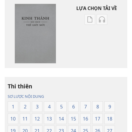
LỰA CHỌN TẢI VỀ
Tùy
Tùy
chọn
chọn
tải
tải
về
về
các
các
tài
phần
liệu
thu
điện
âm
tử
Kinh
Thi thiên
Kinh
Thánh
Thánh
—
SƠ LƯỢC NỘI DUNG
—
Bản
1
2
3
4
5
6
7
8
9
Bản
dịch
dịch
Thế
10
11
12
13
14
15
16
17
18
Thế
Giới
Giới
Mới
19
20
21
22
23
24
25
26
27