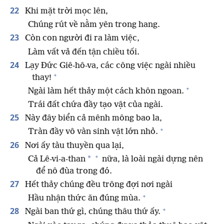
22
Khi mặt trời mọc lên,
Chúng rút về nằm yên trong hang.
23
Còn con người đi ra làm việc,
Làm vất vả đến tận chiều tối.
24
Lạy Đức Giê-hô-va, các công việc ngài nhiều
+
thay!
+
Ngài làm hết thảy một cách khôn ngoan.
Trái đất chứa đầy tạo vật của ngài.
25
Này đây biển cả mênh mông bao la,
+
Tràn đầy vô vàn sinh vật lớn nhỏ.
26
Nơi ấy tàu thuyền qua lại,
+
*
Cả Lê-vi-a-than
nữa, là loài ngài dựng nên
để nô đùa trong đó.
27
Hết thảy chúng đều trông đợi nơi ngài
+
Hầu nhận thức ăn đúng mùa.
+
28
Ngài ban thứ gì, chúng thâu thứ ấy.