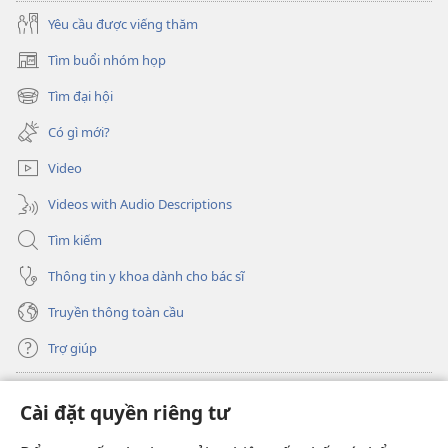
Yêu cầu được viếng thăm
Tìm buổi nhóm họp
(mở
cửa
Tìm đại hội
(mở
sổ
cửa
mới)
Có gì mới?
sổ
mới)
Video
Videos with Audio Descriptions
Tìm kiếm
Thông tin y khoa dành cho bác sĩ
Truyền thông toàn cầu
Trợ giúp
Đóng góp
(mở
Cài đặt quyền riêng tư
cửa
sổ