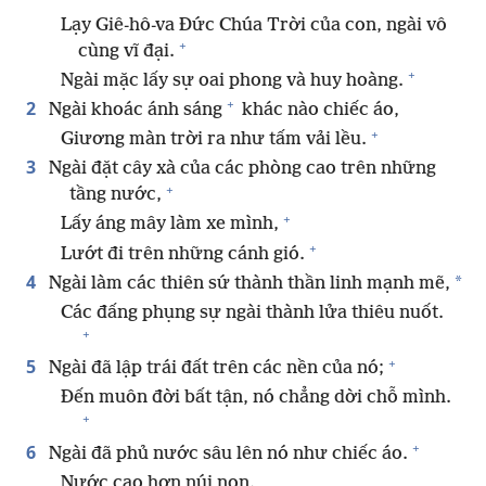
Lạy Giê-hô-va Đức Chúa Trời của con, ngài vô
+
cùng vĩ đại.
+
Ngài mặc lấy sự oai phong và huy hoàng.
+
2
Ngài khoác ánh sáng
khác nào chiếc áo,
+
Giương màn trời ra như tấm vải lều.
3
Ngài đặt cây xà của các phòng cao trên những
+
tầng nước,
+
Lấy áng mây làm xe mình,
+
Lướt đi trên những cánh gió.
4
*
Ngài làm các thiên sứ thành thần linh mạnh mẽ,
Các đấng phụng sự ngài thành lửa thiêu nuốt.
+
+
5
Ngài đã lập trái đất trên các nền của nó;
Đến muôn đời bất tận, nó chẳng dời chỗ mình.
+
+
6
Ngài đã phủ nước sâu lên nó như chiếc áo.
Nước cao hơn núi non.