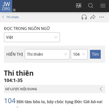
JW.ORG
Đăng
nhập
Thay
Tìm
HI
(mở
đổi
kiếm
BẢ
Thi thiên
cửa
ngôn
JW.ORG
CH
sổ
ngữ
ĐỌC TRONG NGÔN NGỮ
mới)
của
trang
Chương
HIỂN THỊ
Sách
trong
Kinh
Thi thiên
Thánh
104:1-35
SƠ LƯỢC NỘI DUNG
104
Hỡi tâm hồn ta, hãy chúc tụng Đức Giê-hô-va!
+