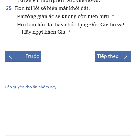
Tôi sẽ vui mừng nơi Đức Giê-hô-va.
35
Bọn tội lỗi sẽ biến mất khỏi đất,
+
Phường gian ác sẽ không còn hiện hữu.
Hỡi tâm hồn ta, hãy chúc tụng Đức Giê-hô-va!
*
Hãy ngợi khen Gia!
Trước
Tiếp theo
Bản quyền cho ấn phẩm này