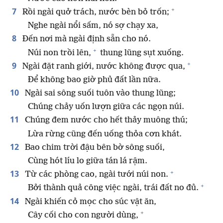
+
7
Rồi ngài quở trách, nước bèn bỏ trốn;
Nghe ngài nổi sấm, nó sợ chạy xa,
8
Đến nơi mà ngài định sẵn cho nó.
+
Núi non trồi lên,
thung lũng sụt xuống.
+
9
Ngài đặt ranh giới, nước không được qua,
Để không bao giờ phủ đất lần nữa.
10
Ngài sai sông suối tuôn vào thung lũng;
Chúng chảy uốn lượn giữa các ngọn núi.
11
Chúng đem nước cho hết thảy muông thú;
Lừa rừng cũng đến uống thỏa cơn khát.
12
Bao chim trời đậu bên bờ sông suối,
Cùng hót líu lo giữa tán lá rậm.
+
13
Từ các phòng cao, ngài tưới núi non.
+
Bởi thành quả công việc ngài, trái đất no đủ.
14
Ngài khiến cỏ mọc cho súc vật ăn,
+
Cây cối cho con người dùng,