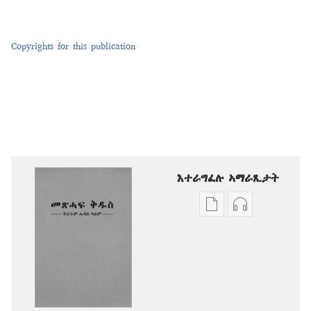
Copyrights for this publication
እተራግፈሉ ኣማራጺታት
ዲጂታዊ
ቅዳሓት
ሕታማት
ኣውድዮ
ንምርጋፍ
ንምርጋፍ
ዚኸውን
ዚኸውን
ኣማራጺታት
ኣማራጺታት
መጽሓፍ
መጽሓፍ