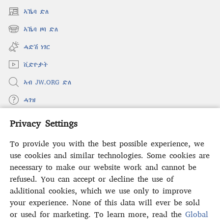
ኣኼባ ድለ
(opens
new
ኣኼባ ዞባ ድለ
(opens
window)
new
ሓድሽ ነገር
window)
ቪድዮታት
ኣብ JW.ORG ድለ
ሓገዝ
Privacy Settings
ወፈያ
(opens
new
To provide you with the best possible experience, we
window)
ቤተ መጻሕፍቲ ኢንተርነት ግምቢ ዘብዐኛ
use cookies and similar technologies. Some cookies are
(opens
new
necessary to make our website work and cannot be
®
JW Hub
window)
refused. You can accept or decline the use of
(opens
new
additional cookies, which we use only to improve
ኣፕሊኬሽን
JW Library
window)
your experience. None of this data will ever be sold
or used for marketing. To learn more, read the
Global