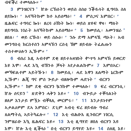
+
ብፍቕሪ ተመላለሱ።
*
3
ምንዝርናን
ኵሉ ርኽሰትን ወይስ ስስዐ ንቕዱሳት ዚግባእ ስለ
+
+
+
ዘይኰነ፡
ኣባኻትኩም ከቶ ኣይሰማዕ፣
4
ምስጋና እምበር፡
ዜሕፍር ተግባር ኰነ፡ ዘረባ ዕሽነት ኰነ፡ ወይስ ጽዩፍ ዋዛ፡ ማለት
*
+
ዘይግባእ ነገራት ኣባኻትኩም ኣይሰማዕ።
5
ከመይሲ፡ ኣመንዝራ
+
+
ዘበለ፡
ወይ ርኹስ፡ ወይ ስሱዕ፡
ንሱ ድማ ኣምላኺ ጣኦት፡ ኣብ
መንግስቲ ክርስቶስን ኣምላኽን ርስቲ ኸም ዘይብሉ ትፈልጡን
+
ተስተውዕሉን ኢኹም።
6
ብሰሪ እዚ ኣብቶም ደቂ ዘይተኣዛዝነት ቍጥዓ ኣምላኽ ይወርድ
እዩ እሞ፡ ሓደ እኳ ብኸንቱ ቓላት ኣየታልልኩም።
7
እምበኣር፡
መኻፍልቶም ኣይትኹኑ፣
8
ከመይሲ፡ ሓደ እዋን ጸልማት ኔርኩም
+
ኢኹም፡ ሕጂ ግና ምስ ጐይታ ብዘሎኩም ሓድነት
ብርሃን
+
ኢኹም።
ከም ደቂ ብርሃን ኴንኩም ተመላለሱ፣
9
ፍረ ብርሃንሲ፡
*
+
ኵሉ ሰናይን
ጽድቅን ሓቅን እዩ።
10
ብጐይታ ተቐባልነት
+
ዘለዎ እንታይ ምዃኑ ብቐጻሊ መርምሩ፣
11
እንታይነቶም
ኣቃልዕዎም ደኣ እምበር፡ ደጊም ኣብቲ ፍረ ዘይብሉ ግብሪ
+
ጸልማትሲ ኣይትካፈሉ።
12
እቲ ብሕቡእ ዚገብርዎ ነገርሲ
ንምዝራቡ እኳ ዜሕፍር እዩ።
13
እቲ ዚግሃድ ዘበለ ብርሃን እዩ
*
እሞ፡ ኵሉ እቲ ዚቕላዕ
በቲ ብርሃን ይግሃድ እዩ።
14
ስለዚ እዩ፡