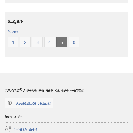
ቅዱስ
ቅዱስ
—
—
ትርጉም
ትርጉም
ኤፌሶን
ሓዳስ
ሓዳስ
ዓለም
ዓለም
ትሕዝቶ
1
2
3
4
5
6
®
JW.ORG
/ ወግዓዊ ወብ ሳይት ናይ የሆዋ መሰኻኽር
Appearance Settings
ስሉጥ ሊንክ
ክትብጻሕ ሕተት