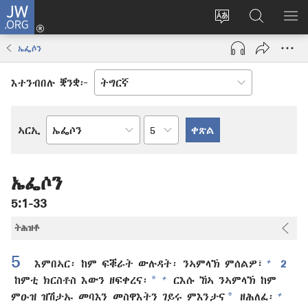
JW.ORG
እቶ
(opens
ቋንቋ
ኣብ
ዝር
new
ወብ
JW.ORG
ኣር
ኤፌሶን
window)
ሳይት
ድለ
ቀይር
እተንብበሉ ቛንቋ፦
ምዕራፍ
ኣርኢ
መጻሕፍቲ
መጽሓፍ
ቅዱስ
ኤፌሶን
5:1-33
ትሕዝቶ
5
+
እምበኣር፡ ከም ፍቑራት ውሉዳት፡ ንኣምላኽ ምሰልዎ፣
2
*
+
ከምቲ ክርስቶስ እውን ዘፍቀረና፡
ርእሱ ኸኣ ንኣምላኽ ከም
*
+
ምዑዝ ዝሽታኡ መባእን መስዋእትን ገይሩ ምእንታና
ዘሕለፈ፡