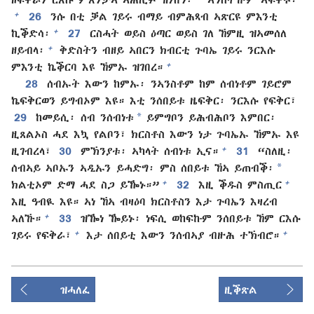
+
26
ንሱ በቲ ቓል ገይሩ ብማይ ብምሕጻብ ኣጽርዩ ምእንቲ
+
ኪቕድሳ፡
27
ርስሓት ወይስ ዕጣር ወይስ ገለ ኸምዚ ዝኣመሰለ
+
ዘይብላ፡
ቅድስትን ብዘይ ኣበርን ክብርቲ ጉባኤ ገይሩ ንርእሱ
+
ምእንቲ ኬቕርባ እዩ ኸምኡ ዝገበረ።
28
ሰብኡት እውን ከምኡ፡ ንኣንስቶም ከም ሰብነቶም ገይሮም
ኬፍቅርወን ይግብኦም እዩ። እቲ ንሰበይቱ ዜፍቅር፡ ንርእሱ የፍቅር፣
*
29
ከመይሲ፡ ሰብ ንሰብነቱ
ይምግቦን ይሕብሕቦን እምበር፡
ዚጸልኦስ ሓደ እኳ የልቦን፣ ክርስቶስ እውን ነታ ጉባኤኡ ኸምኡ እዩ
+
ዚገብረላ፣
30
ምኽንያቱ፡ ኣካላት ሰብነቱ ኢና።
31
“ስለዚ፡
*
ሰብኣይ ኣቦኡን ኣዲኡን ይሓድግ፡ ምስ ሰበይቱ ኸኣ ይጠብቕ፡
+
+
ክልቲኦም ድማ ሓደ ስጋ ይዀኑ።”
32
እዚ ቕዱስ ምስጢር
እዚ ዓብዪ እዩ። ኣነ ኸኣ ብዛዕባ ክርስቶስን እታ ጉባኤን እዛረብ
+
ኣለኹ።
33
ዝዀነ ዀይኑ፡ ነፍሲ ወከፍኩም ንሰበይቱ ኸም ርእሱ
+
+
ገይሩ የፍቅራ፣
እታ ሰበይቲ እውን ንሰብኣያ ብዙሕ ተኽብሮ።
ዝሓለፈ
ዚቕጽል