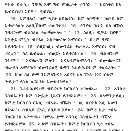
+
“ኣታ ደቃሲ፡ ንቓሕ እሞ ኻብ ምዉታት ተንስእ፡
ክርስቶስ ከኣ
+
ኬብርሃልካ እዩ”
ዚብሃል።
*
15
እምበኣር፡ ከም ዓያሹ ዘይኰነስ፡ ከም ለባማት
ከመይ ከም
እትመላለሱ ኣጸቢቕኩም ተጠንቀቑ፣
16
ቅንያቱ ኽፉእ ስለ ዝዀነ፡
*
*
+
ንግዜኹም ብዝበለጸ ተጠቐሙሉ።
17
ስለዚ፡ ፍቓድ የሆዋ
+
እንታይ ምዃኑ ብቐጻሊ ኣስተውዕሉ እምበር፡
ደጊም ዓያሹ
ኣይትኹኑ።
18
ብዘይካዚ፡ ብመንፈስ ተመልኡ እምበር፡ ናብ
*
+
ዝርጋን
ስለ ዜብጽሕ፡ ብወይኒ ኣይትስከሩ።
19
ብልብኹም
*
+
+
+
ንየሆዋ
እናዘመርኩምሉን
እናኣዜምኩምሉን፡
ብመዝሙርን
*
ብውዳሰ ኣምላኽን ብመንፈሳዊ ዜማን ንሓድሕድኩም ተዛራረቡ።
20
ኵሉ ሳዕ ድማ ንኣምላኽናን ኣቦናን ስለ ዅሉ ነገር ብስም
+
ጐይታና የሱስ ክርስቶስ ኣመስግንዎ።
+
21
ንሓድሕድኩም ብፍርሃት ክርስቶስ ተገዛዝኡ።
22
ኣንስቲ
+
ንሰብኡተን ከም ንጐይታ ገይረን ይገዝኣኦም፣
23
ስለምንታይሲ፡
+
ከምቲ ክርስቶስ ርእሲ ጉባኤኡ ዝዀነ፡
ነዚ ሰብነቱ እዚ እውን
+
ዘድሓኖ፡ ሰብኣይ ርእሲ ሰበይቱ እዩ።
24
ከምቲ እታ ጉባኤ
ንክርስቶስ እትግዝኦ፡ ከምኡ ድማ ኣንስቲ ንሰብኡተን ብዅሉ
ይገዝኣኦም።
25
ኣቱም ሰብኡት፡ ከምቲ ክርስቶስ ነታ ጉባኤ
+
ዘፍቀራን ርእሱ ምእንታኣ ኣሕሊፉ ዝሃበን፡
ኣንስትኹም ኣፍቅሩ፣