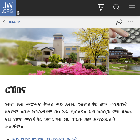
JW.ORG
እቶ
(opens
ቋንቋ
ኣብ
ዝር
new
ወብ
JW.ORG
ኣር
ብዛዕባና
window)
ሳይት
ድለ
ቀይር
ርኸበና
ነቶም ኣብ መጽሓፍ ቅዱስ ወይ ኣብቲ ዓለምለኻዊ ዕዮና ተገዳስነት
ዘለዎም ሰባት ክንሕግዞም ባህ እዩ ዚብለና። ኣብ ከባቢኻ ምስ ዘለዉ
ናይ የሆዋ መሰኻኽር ንምርኻብ ነዚ ስዒቡ ዘሎ ኣማራጺታት
ተጠቐም።
ናይ የሆዋ ምስክር ኪበጽሓካ ሕተት