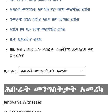
ኣዳራሽ መንግስቲ ኣምላኽ ናይ የሆዋ መሰኻኽር ርኸብ
ዓመታዊ በዓል ዝኽሪ ኣበይ ከም ዚግበር ርኸብ
ኣኼባ ዞባ ናይ የሆዋ መሰኻኽር ርኸብ
ቤት ጽሕፈትና ብጻሕ
በዚ ኣብ ታሕቲ ዘሎ ሓበሬታ ተጠቒምካ ደውለልና ወይ
ጽሓፈልና
ቦታ ሕረ
ሕቡራት መንግስትታት ኣመሪካ
Jehovah’s Witnesses