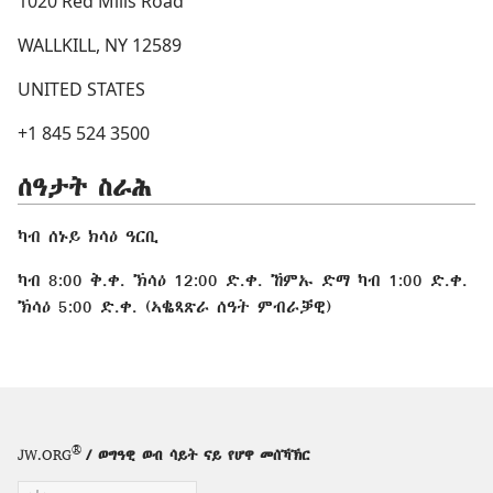
1020 Red Mills Road
WALLKILL, NY 12589
UNITED STATES
+1 845 524 3500
ሰዓታት ስራሕ
ካብ ሰኑይ ክሳዕ ዓርቢ
ካብ 8:00 ቅ.ቀ. ኽሳዕ 12:00 ድ.ቀ. ኸምኡ ድማ ካብ 1:00 ድ.ቀ.
ኽሳዕ 5:00 ድ.ቀ. (ኣቈጻጽራ ሰዓት ምብራቓዊ)
®
JW.ORG
/ ወግዓዊ ወብ ሳይት ናይ የሆዋ መሰኻኽር