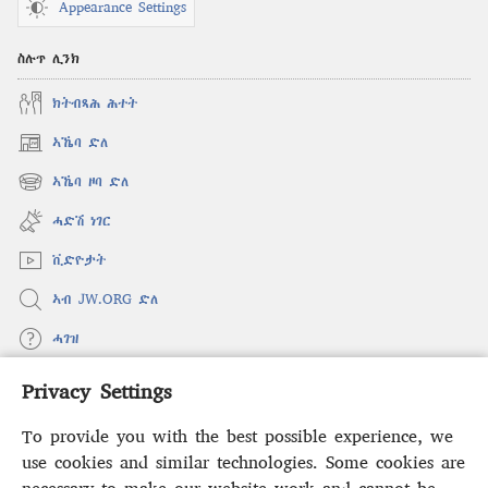
Appearance Settings
ስሉጥ ሊንክ
ክትብጻሕ ሕተት
ኣኼባ ድለ
(opens
new
ኣኼባ ዞባ ድለ
(opens
window)
new
ሓድሽ ነገር
window)
ቪድዮታት
ኣብ JW.ORG ድለ
ሓገዝ
Privacy Settings
ወፈያ
(opens
new
To provide you with the best possible experience, we
window)
ቤተ መጻሕፍቲ ኢንተርነት ግምቢ ዘብዐኛ
use cookies and similar technologies. Some cookies are
(opens
new