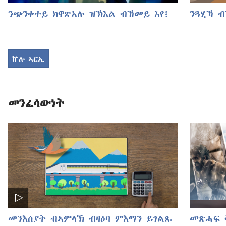
ንጭንቀተይ ክዋጽኣሉ ዝኽእል ብኸመይ እየ፧
ንጓሂኻ 
ኵሉ ኣርኢ
መንፈሳውነት
መንእሰያት ብኣምላኽ ብዛዕባ ምእማን ይገልጹ
መጽሓፍ 