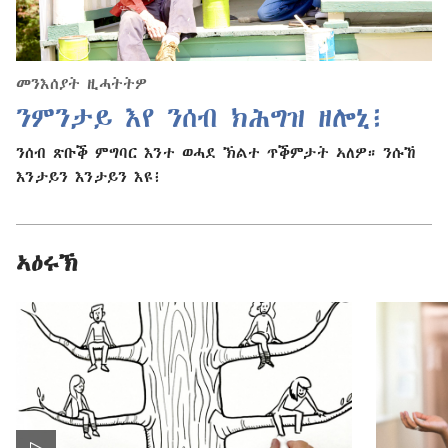
መንእሰያት ዚሓትትዎ
ንምንታይ እየ ንሰብ ክሕግዝ ዘሎኒ፧
ንሰብ ጽቡቕ ምግባር እንተ ወሓደ ኽልተ ጥቕምታት ኣለዎ። ንሱኸ
እንታይን እንታይን እዩ፧
ኣዕሩኽ