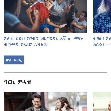
ጾታዊ ርክብ ክገብር ንዚወርደኒ ጸቕጢ መዛኑ
ብዛዕባ 
ብኸመይ ክጻረሮ እኽእል፧
ኣሎኒ፧—
ኵሉ ኣርኢ
ዓርኪ ምሓዝ