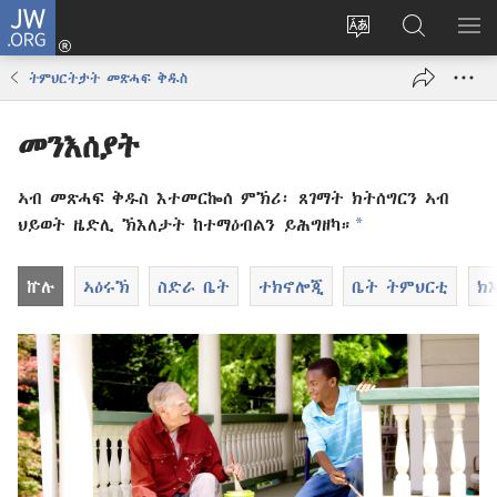
JW.ORG
እቶ
(opens
ቋንቋ
ኣብ
ዝር
new
ወብ
JW.ORG
ኣር
ትምህርትታት መጽሓፍ ቅዱስ
window)
ሳይት
ድለ
ቀይር
መንእሰያት
ኣብ መጽሓፍ ቅዱስ እተመርኰሰ ምኽሪ፡ ጸገማት ክትሰግርን ኣብ
a
ህይወት ዜድሊ ኽእለታት ከተማዕብልን ይሕግዘካ።
ኵሉ
ኣዕሩኽ
ስድራ ቤት
ተክኖሎጂ
ቤት ትምህርቲ
ክ