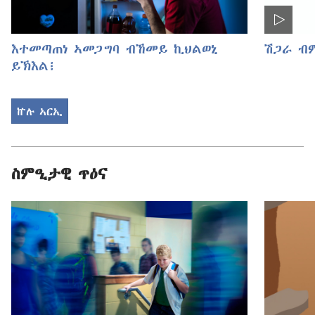
እተመጣጠነ ኣመጋግባ ብኸመይ ኪህልወኒ
ሽጋራ ብ
ይኽእል፧
ኵሉ ኣርኢ
ስምዒታዊ ጥዕና