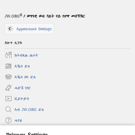
®
JW.ORG
/ ወግዓዊ ወብ ሳይት ናይ የሆዋ መሰኻኽር
Appearance Settings
ስሉጥ ሊንክ
ክትብጻሕ ሕተት
ኣኼባ ድለ
(opens
new
ኣኼባ ዞባ ድለ
(opens
window)
new
ሓድሽ ነገር
window)
ቪድዮታት
ኣብ JW.ORG ድለ
ሓገዝ
Privacy Settings