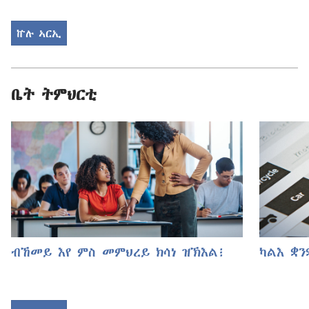
ኵሉ ኣርኢ
ቤት ትምህርቲ
ብኸመይ እየ ምስ መምህረይ ክሳነ ዝኽእል፧
ካልእ ቋን