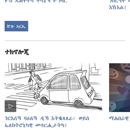
ምስ ኣሕዋትካ ተሳኒኻ ምንባር
ንስርዓት 
እኽእል፧
ኵሉ ኣርኢ
ተክኖሎጂ
ንርእስኻ ባዕልኻ ዲኻ እትቈጻጸራ፡ ወይስ
ማሕበራዊ
ኤለክትሮኒካዊ መሳርሒታትካ፧