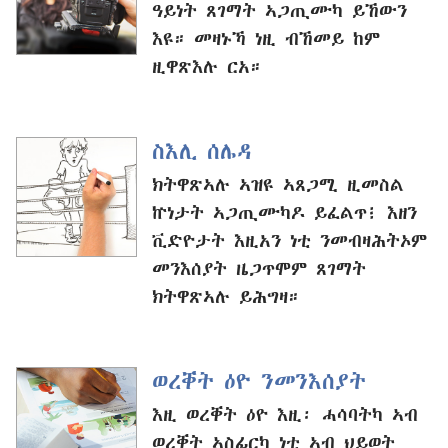
ዓይነት ጸገማት ኣጋጢሙካ ይኸውን
እዩ። መዛኑኻ ነዚ ብኸመይ ከም
ዚዋጽእሉ ርአ።
ስእሊ ሰሌዳ
ክትዋጽኣሉ ኣዝዩ ኣጸጋሚ ዚመስል
ኵነታት ኣጋጢሙካዶ ይፈልጥ፧ እዘን
ቪድዮታት እዚአን ነቲ ንመብዛሕትኦም
መንእሰያት ዜጋጥሞም ጸገማት
ክትዋጽኣሉ ይሕግዛ።
ወረቐት ዕዮ ንመንእሰያት
እዚ ወረቐት ዕዮ እዚ፡ ሓሳባትካ ኣብ
ወረቐት ኣስፊርካ ነቲ ኣብ ህይወት