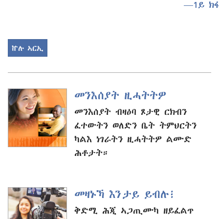
—1ይ ክ
ኵሉ ኣርኢ
መንእሰያት ዚሓትትዎ
መንእሰያት ብዛዕባ ጾታዊ ርክብን
ፈተውትን ወለድን ቤት ትምህርትን
ካልእ ነገራትን ዚሓትትዎ ልሙድ
ሕቶታት።
መዛኑኻ እንታይ ይብሉ፧
ቅድሚ ሕጂ ኣጋጢሙካ ዘይፈልጥ