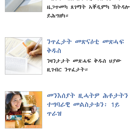
ዜጋጥመካ ጸገማት ኣቐዲምካ ኽትዳሎ
ይሕግዘካ።
ንጥፈታት መጽናዕቲ መጽሓፍ
ቅዱስ
ንዛንታታት መጽሓፍ ቅዱስ ህያው
ዚገብር ንጥፈታት።
መንእሰያት ዚሓትዎ ሕቶታትን
ተግባራዊ መልስታቱን፡ 1ይ
ጥራዝ