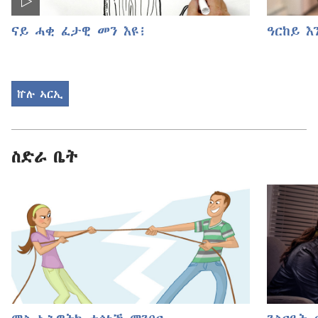
ናይ ሓቂ ፈታዊ መን እዩ፧
ዓርከይ 
ኵሉ ኣርኢ
ስድራ ቤት