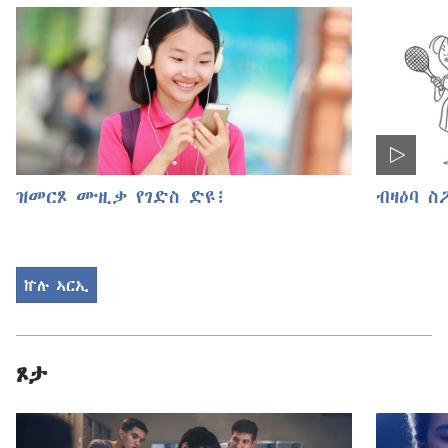
ዝመርጾ ሙዚቃ የገድስ ድዩ፧
ብዛዕባ ስ
ኵሉ ኣርኢ
ጾታ