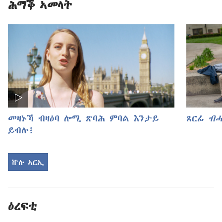
ሕማቕ ኣመላት
መዛኑኻ ብዛዕባ ሎሚ ጽባሕ ምባል እንታይ
ጸርፊ
ብሓ
ይብሉ፧
ኵሉ ኣርኢ
ዕረፍቲ