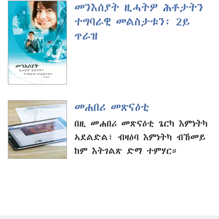
መንእሰያት ዚሓትዎ ሕቶታትን
ተግባራዊ መልስታቱን፡ 2ይ
ጥራዝ
መሐበሪ መጽናዕቲ
በዚ መሐበሪ መጽናዕቲ ጌርካ እምነትካ
ኣደልድል፣ ብዛዕባ እምነትካ ብኸመይ
ከም እትገልጽ ድማ ተምሃር።