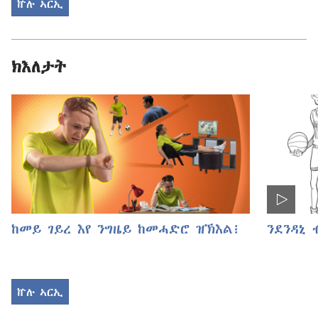
ኵሉ ኣርኢ
ክእለታት
ከመይ ገይረ እየ ንግዜይ ከመሓድሮ ዝኽእል፧
ንደንዳኒ
ኵሉ ኣርኢ