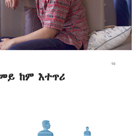
መይ ከም እተጥሪ