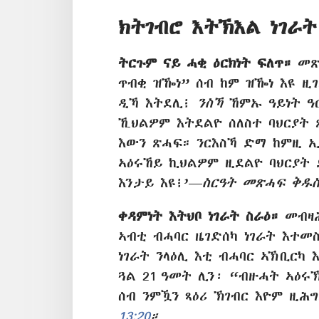
ክትገብሮ እትኽእል ነገራት
ትርጉም ናይ ሓቂ ዕርክነት ፍለጥ።
መጽ
ጥብቂ ዝዀነ” ሰብ ከም ዝዀነ እዩ ዚገ
ዲኻ እትደሊ፧
ንስኻ
ኸምኡ ዓይነት ዓ
ኺህልዎም እትደልዮ ሰለስተ ባህርያት 
እውን ጽሓፍ። ንርእስኻ ድማ ከምዚ ኢ
ኣዕሩኸይ ኪህልዎም ዚደልዮ ባህርያት 
እንታይ እዩ፧’—
ስርዓት መጽሓፍ ቅዱ
ቀዳምነት እትህቦ ነገራት ስራዕ።
መብዛሕ
ኣብቲ ብሓባር ዜገድሰካ ነገራት እተመስ
ነገራት ንላዕሊ እቲ ብሓባር ኣኽቢርካ እ
ጓል 21 ዓመት ሊን፡ “ብዙሓት ኣዕሩኽ
ሰብ ንምዃን ጻዕሪ ኽገብር እዮም ዚሕ
13:20
።