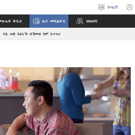
ትግርኛ
ቋንቋ
ምረጽ
መጽሓፍ ቅዱስ
ቤተ መጻሕፍቲ
ብዛዕባና
ናይ ሓቂ ኣዕሩኽ ብኸመይ ከም እተጥሪ