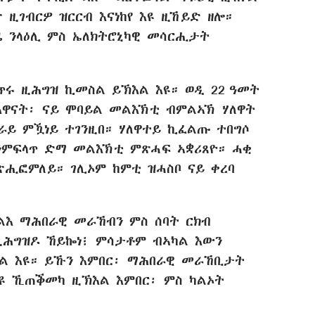
 ዚገብርዎ ዝርርብ እናነከየ እዩ ዚኸይድ ዘሎ።
ዜ ንላዕሊ ምስ ኤለክትሮኒካዊ መሳርሒታት
ጥሩ ዚሕግዝ ኪመስል ይኽእል እዩ። ወዲ 22 ዓመት
እዋናት፡ ናይ ሞባይል መልእኽቲ ብምልኣኽ ሃለዋት
ጥራይ ምዃነይ ተገንዚበ። ሃለዋተይ ኪፈልጡ ተበግሶ
ንምፍላጥ ድማ መልእኽቲ ምጽሓፍ ኣቋሪጸዮ። ሓቂ
ጽሒፎምለይ። ገሊኦም ከምቲ ዝሓስቦ ናይ ቀረባ
ልእ ማሕበራዊ መራኸብን ምስ ሰባት ርክብ
ዚሕግዝዶ ኸይኰነ፧ ምሳታቶም ብኣካል እውን
እል እዩ። ይኹን እምበር፡ ማሕበራዊ መራኸቢታት
ዩ ኺጠቕመካ ዚኽእል እምበር፡ ምስ ካልኦት