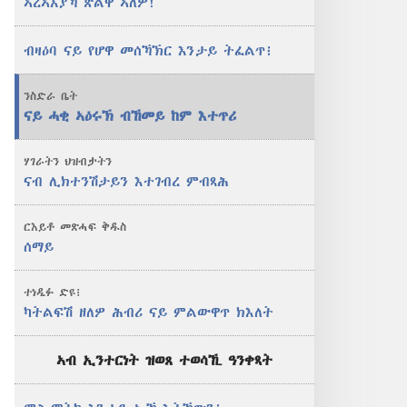
ኣረኣእያኻ ጽልዋ ኣለዎ!
ኣለዎ!
ብዛዕባ ናይ የሆዋ መሰኻኽር እንታይ ትፈልጥ፧
ንስድራ ቤት
ናይ ሓቂ ኣዕሩኽ ብኸመይ ከም እተጥሪ
ሃገራትን ህዝብታትን
ናብ ሊክተንሽታይን እተገብረ ምብጻሕ
ርእይቶ መጽሓፍ ቅዱስ
ሰማይ
ተነዲፉ ድዩ፧
ካትልፍሽ ዘለዎ ሕብሪ ናይ ምልውዋጥ ክእለት
ኣብ ኢንተርነት ዝወጸ ተወሳኺ ዓንቀጻት