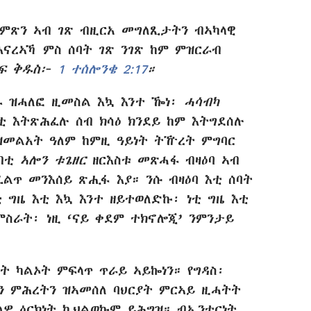
ምጽን ኣብ ገጽ ብዚርአ መግለጺታትን ብኣካላዊ
ናረኣኻ ምስ ሰባት ገጽ ንገጽ ከም ምዝርራብ
ሓፍ ቅዱስ፦
1 ተሰሎንቄ 2:17
።
ኡ ዝሓለፎ ዚመስል እኳ እንተ ዀነ፡
ሓሳብካ
ቲ እትጽሕፈሉ ሰብ ክሳዕ ክንደይ ከም እትግደሰሉ
ዝመልአት ዓለም ከምዚ ዓይነት ትዅረት ምግባር
ኣብቲ
ኣሎን ቱጌዘር
ዘርእስቱ መጽሓፋ ብዛዕባ ኣብ
ልጥ መንእሰይ ጽሒፋ እያ። ንሱ ብዛዕባ እቲ ሰባት
 ግዜ እቲ እኳ እንተ ዘይተወለድኩ፡ ነቲ ግዜ እቲ
ምምስራት፡ ነዚ ‘ናይ ቀደም ተክኖሎጂ’ ንምንታይ
ዋት ካልኦት ምፍላጥ ጥራይ ኣይኰነን። የግዳስ፡
ን ምሕረትን ዝኣመሰለ ባህርያት ምርኣይ ዚሓትት
ዘለዎ ዕርክነት ኪህልወኩም ይሕግዝ። ብኢንተርነት