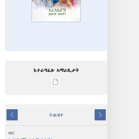
እተራግፈሉ ኣማራጺታት
ዲጂታዊ
ሕታማት
ንምርጋፍ
ዚኸውን
ትሕዝቶ
ኣማራጺታት
ዝሓለፈ
ዚቕጽል
ንቕሑ!
ኣረኣእያኻ
ገበር
ጽልዋ