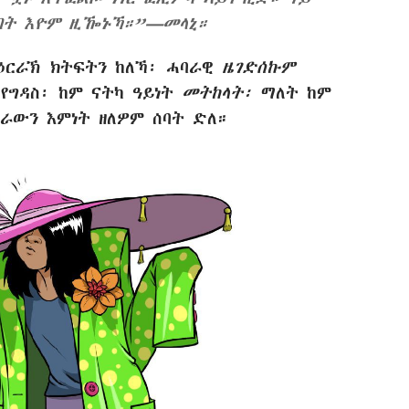
ሰባት እዮም ዚዀኑኻ።”—መላኒ።
ዕርራኽ ክትፍትን ከለኻ፡ ሓባራዊ
ዜገድሰኩም
 የግዳስ፡ ከም ናትካ ዓይነት
መትከላት፡
ማለት ከም
ባራውን እምነት ዘለዎም ሰባት ድለ።