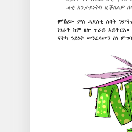
ሓቂ እንታይነትካ ዚቕበልዎ 
ምኽሪ፦
ምስ ሓደስቲ ሰባት ንምት
ነገራት ከም ዘሎ ጥራይ ኣይትርአ።
ናትካ ዓይነት መንፈሳውን ስነ ምግ