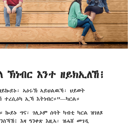
 ኽነብር እንተ ዘይክኢለኸ፧
ዘይኰይኑ፡ ኣዕሩኽ ኣይህልዉኻ፡ ህይወት
ኻ ተረሲዕካ ኢኻ እትነብር።”—ካርል።
። ኰይኑ ግና፡ ገሊኦም ሰባት ካብቲ ካርል ዝገለጾ
ንስኻኸ፧ እዛ ዓንቀጽ እዚኣ፡ ዝሓሸ መገዲ