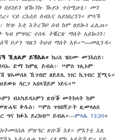
ን በይነይን ዝዀንኩ ዀይኑ ተሰሚዑኒ፣ መን
ይረ። ናይ ርእሰይ ስብእና ኣይነበረንን። ምሳኻ
፡ ኵሉ እቲ እትረኽቦ ሰብ ከም ዘይኰነ ፈሊጠ።
 ካብ ምግባር ተስፋ ትቘርጽ ማለት ኣይኰነን፣
እስኻ ቦታን ግዜን ትህብ ማለት እዩ።”—መሊንዳ።
ዳኻ ኺጸልዎ ይኽእል።
ክሪስ ዝስሙ መንእሰይ፡
ዛዕባኡ ድማ ከምዚ ይብል፦ “ምስ ገሊኦም
 ዝኣመሰለ ኺገብሮ ዘይደሊ ነገር ኪገብር ጀሚሩ።
ህይወቱ ዳርጋ ኣበላሽይዎ ነይሩ።”
ኦምን ብኣካይዳኦምን ጽቡቕ መትከላት ከም
መጽሓፍ ቅዱስ፡ “ምስ ጥበበኛታት ዚመላለስ
ር ግና ክፉእ ይረክብ” ይብል።—
ምሳሌ 13:20
።
ክትመሳሰል ምጽዓር ጽቡቕ እዩ። ምእንቲ እዚ
 ምዃኑ እትፈልጦ ነገር ፈጺምካ ኣይትኺድ። ናይ