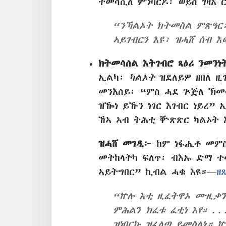
ተመሳሲለ ምንባርዶ፡ ወይስ ገዛእ 
“ንኻልኦት ክትመስል ምጽዓር፡
ኣይገብርን እዩ፣ ዝሓሸ ሰብ 
ክትመሳሰል እትገብሮ ጻዕሪ ንመንነ
ኢልካ፡
ካልኦት
ዝደለይዎ ዘበለ ዚ
መንእሰይ፡ “ምስ ሓደ ጕጅለ ኽመ
ዝዀነ ይኹን ነገር እገብር ነይረ”
ኸኣ ኣብ ትሕቲ ቝጽጽር ካልኦት እ
ዝሓሸ መገዲ፦
ከም ነፋሒቶ መምስ
መትከላትካ ፍለጥ፡ ብእኡ ድማ ተ
ኣይትግበር” ኪብል ሓቁ እዩ።—
ዘ
“ኵሉ እቲ ዚፈትዋኦ ሙዚቃን
ምሕልን ክፈቱ ፈቲነ እየ። . .
ዝነበርኩ ዝፈለጣ ይመስለኒ። ኵ