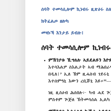
ሰባት ተመሳሲሎም ኪነብሩ ዚጽዕሩ ስ
ክትፈልጦ ዘሎካ
መዛኑኻ እንታይ ይብሉ፧
ሰባት ተመሳሲሎም ኪነብሩ
ምኽንያቱ ኺግለሉ ኣይደልዩን እዮ
እተሳእልዎ ስእልታት ኣብ ማሕበራዊ
በዲለ፧’ ኢለ ኸም ዚሓስብ ገይሩኒ
እተሰምዓኒ እውን ረቢሹኒ እዩ።”
ነዚ ዚስዕብ ሕሰበሉ፦ ካብ ሓደ 
ምስቶም ጕጅለ ኽትመሳሰል ኢልካ ዝ