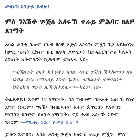
መዛኑኻ እንታይ ይብሉ፧
ምስ ንእሽቶ ጕጅለ ኣዕሩኽ ጥራይ ምሕባር ዘለዎ
ጸገማት
ኣባል ሓንቲ ስጡም ርክብ ዘለዋ ጕጅለ ኣዕሩኽ ምዃን ጌጋ ኣይኰነን።
ከምዚ ዓይነት ርክብ፡ በቲ ዘሎካ ጕድለታት ከይሓፈርካ ምስ ካልኦት
ዕርክነት ክትምስርት ኪሕግዘካ ይኽእል እዩ።
“ብኻልኦት ሰባት ክትፍቶን ኣባል ሓንቲ ጕጅለ ኽትከውንን ባህ
ዜብል እዩ። መንእሰይ እንተ ዄንካ፡ ብኻልኦት ተቐባልነት
ክትረክብ ጥራይ ኢኻ እትደሊ።”
—
ካረን፡ 19።
ትፈልጥዶ፧
እቶም 12 ሃዋርያት፡ ገለ ኻብቶም ብዙሓት ኣዕሩኽ የሱስ
እዮም ነይሮም፣ ግናኸ፡ ካብዚኣቶም እቶም ጴጥሮስን ያእቆብን
ዮሃንስን ዝስሞም ሰለስተ ሃዋርያት፡ ናይ ቀረባ ኣዕሩኹ እዮም
ነይሮም።—
ማርቆስ 9:2፣
ሉቃስ 8:51
።
ይኹን እምበር፡ ኣባል ሓንቲ ጕጅለ ኣዕሩኽ
ጥራይ
ምዃን፡ ምስ