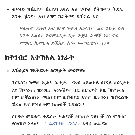
ብፍላይ ዝኸፈልካ ኸፊልካ ኣባል እታ ጕጅለ ኽትከውን ትደሊ
እንተ ዄንካ፡ ኣብ ጸገም ኬእትወካ ይኽእል እዩ።
“ስጡም ርክብ ኣብ ዘለዋ ጕጅለ ኣዕሩኽ፡ ሓደ እኩይ ሰብ
እንተ ኣልዩ፡ ንብምልእታ እታ ጕጅለ ሕማቕ ነገር ናብ
ምግባር ኪመርሓ ይኽእል እዩ።”
—
ማርቲና፡ 17።
ክትገብሮ እትኽእል ነገራት
ኣኽቢርካ ንእትርእዮ ስርዓታት መርምሮ።
ንርእስኻ ኸምዚ ኢልካ ሕተታ፦ ‘ኣብ ህይወተይ በየናይ ስርዓታት
እየ ኽምራሕ ዝጽዕር፧ ኣዕሩኸይ፡ በዚ ስርዓታት እዚ ኽምራሕ
ከም ዚቐልለኒዶ ወይስ ከም ዚኸብደኒ እዮም ዚገብሩ፧ ዝኸፈልኩ
ኸፊለ ድየ ምሳታቶም ክጠብቕ ዝጽዕር፧’
ስርዓት መጽሓፍ ቅዱስ፦ “ሕማቕ ዕርክነት ንጽቡቕ ስነ ምግባር
የበላሽዎ እዩ።”—
1 ቈረንቶስ 15:33
፡ እግረ ጽሑፍ።