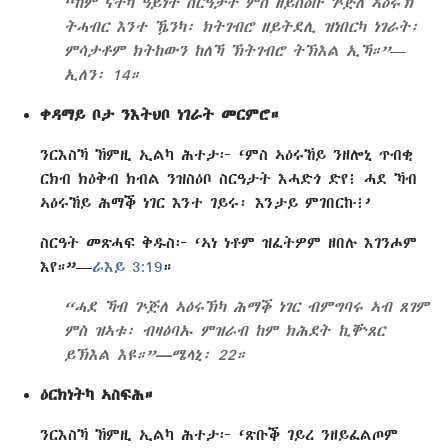
“ከም ናትካ ዓይነት ስርዓታት ምስ ዘይስዕቡ ጕጅለ ኣዕሩኽ
ትሓብር እንተ ዄንካ፡ ክትገብሮ ዘይትደሊ ዝነበርካ ነገራት፡
ምሳታቶም ክትከውን ከለኻ ኽትገብሮ ትኽእል ኢኻ።”
—
ኢለን፡ 14።
ቀዳማይ ቦታ ንእትህቦ ነገራት መርምሮ።
ንርእስኻ ኸምዚ ኢልካ ሕተታ፦ ‘ምስ ኣዕሩኸይ ንዘሎኒ ጥብቂ
ርክብ ክዕቅብ ክብል ንዝስዕቦ ስርዓታት እሓድጎ ድየ፧ ሓደ ኻብ
ኣዕሩኸይ ሕማቕ ነገር እንተ ገይሩ፡ እንታይ ምገበርኩ፧’
ስርዓት መጽሓፍ ቅዱስ፦ ‘ኣነ ነቶም ዝፈትዎም ዘበሉ እገንሖም
እየ።”—
ራእይ 3:19
።
“ሓደ ኻብ ጕጅለ ኣዕሩኽካ ሕማቕ ነገር ብምግባሩ ኣብ ጸገም
ምስ ዝኣቱ፡ ብዛዕባኡ ምዝራብ ከም ክሕደት ኪቝጸር
ይኽእል እዩ።”—ሜላኒ፡ 22።
ዕርክነትካ ኣስፍሕ።
ንርእስኻ ኸምዚ ኢልካ ሕተታ፦ ‘ጽቡቕ ገይረ ንዘይፈልጦም