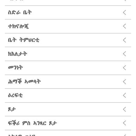
ስድራ ቤት
ተክኖሎጂ
ቤት ትምህርቲ
ክእለታት
መንነት
ሕማቕ ኣመላት
ዕረፍቲ
ጾታ
ፍቕሪ ምስ ኣንጻር ጾታ