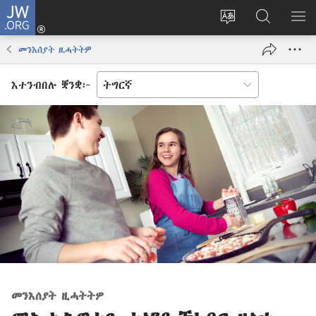
JW.ORG
እቶ
(opens
ቋንቋ
ኣብ
ዝር
new
ወብ
JW.ORG
ኣር
መንእሰያት ዚሓትትዎ
window)
ሳይት
ድለ
ቀይር
እተንብበሉ ቛንቋ፦
መንእሰያት ዚሓትትዎ