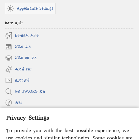
Appearance Settings
ስሉጥ ሊንክ
ክትብጻሕ ሕተት
ኣኼባ ድለ
(opens
new
ኣኼባ ዞባ ድለ
(opens
window)
new
ሓድሽ ነገር
window)
ቪድዮታት
ኣብ JW.ORG ድለ
ሓገዝ
Privacy Settings
ወፈያ
(opens
new
To provide you with the best possible experience, we
window)
ቤተ መጻሕፍቲ ኢንተርነት ግምቢ ዘብዐኛ
use cookies and similar technologies. Some cookies are
(opens