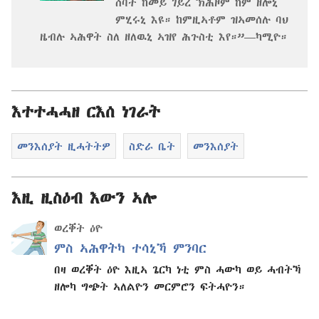
ሰባት ከመይ ገይረ ኽሕዞም ከም ዘሎኒ
ምሂሩኒ እዩ። ከምዚኣቶም ዝኣመሰሉ ባህ
ዜብሉ ኣሕዋት ስለ ዘለዉኒ ኣዝየ ሕጉስቲ እየ።”—ካሚዮ።
እተተሓሓዘ ርእሰ ነገራት
መንእሰያት ዚሓትትዎ
ስድራ ቤት
መንእሰያት
እዚ ዚስዕብ እውን ኣሎ
ወረቐት ዕዮ
ምስ ኣሕዋትካ ተሳኒኻ ምንባር
በዛ ወረቐት ዕዮ እዚኣ ጌርካ ነቲ ምስ ሓውካ ወይ ሓብትኻ
ዘሎካ ግጭት ኣለልዮን መርምሮን ፍትሓዮን።