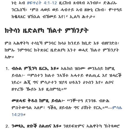
ነቲ ኣብ
ዘፍጥረት 4:1-12
ዚርከብ ጸብጻብ ኣንብቦ። ድሕሪኡ
ንርእስኻ፡ ‘ምስ ሓወይ ወይ ሓብተይ ኣብ ዘሎኒ ርክብ፡ ቍጥዓይ
ክቈጻጸር ዝኽእል ብኸመይ እየ፧’ ኢልካ ሕተታ።
ክትሳነ ዜድልየካ ኽልተ ምኽንያት
ምስ ኣሕዋትካ ተሳኒኻ ምንባር ክሳዕ ክንደይ ከቢድ እዩ ብዘየገድስ፡
ከምኡ ንምግባር ክትጽዕር ዜድልየካ እንተ ወሓደ ኽልተ ምኽንያት
ኣሎ።
ብሱል ምዃንካ ዜርኢ እዩ።
ኣሌክስ ዝስሙ መንእሰይ ከምዚ
ይብል፦ “ምስተን ክልተ ንኣሽቱ ኣሓተይ ቀልጢፈ እየ ዝሓርቕ
ነይረ። ሕጂ ግና ምሳታተን ዝያዳ ህዱእን ዕጉስን እየ። ልቦና
ዘጥረኹ ዀይኑ እዩ ዚስምዓኒ።”
መጽሓፍ ቅዱስ ከምዚ ይብል፦
“ንቝጥዓ ደንጓዪ ብዙሕ
ምስትውዓል ኣለዎ፣ ዓቕሊ ዘይብሉ ግና ዕሽነት የርኢ።”—
ምሳሌ
14:29
።
ንመጻኢ ጽቡቕ ስልጠና እዩ።
ንዘይፍጽምና ኣሕዋትካ ኽትጻወሮ