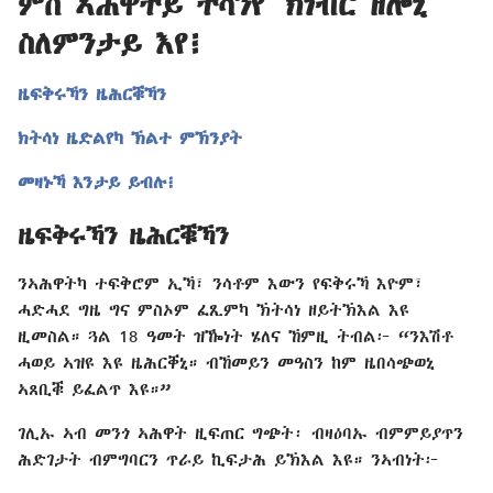
ምስ ኣሕዋተይ ተሳንየ ኽነብር ዘሎኒ
ስለምንታይ እየ፧
ዜፍቅሩኻን ዜሕርቑኻን
ክትሳነ ዜድልየካ ኽልተ ምኽንያት
መዛኑኻ እንታይ ይብሉ፧
ዜፍቅሩኻን ዜሕርቑኻን
ንኣሕዋትካ ተፍቅሮም ኢኻ፣ ንሳቶም እውን የፍቅሩኻ እዮም፣
ሓድሓደ ግዜ ግና ምስኦም ፈጺምካ ኽትሳነ ዘይትኽእል እዩ
ዚመስል። ጓል 18 ዓመት ዝዀነት ሄለና ኸምዚ ትብል፦ “ንእሽቶ
ሓወይ ኣዝዩ እዩ ዜሕርቐኒ። ብኸመይን መዓስን ከም ዜበሳጭወኒ
ኣጸቢቑ ይፈልጥ እዩ።”
ገሊኡ ኣብ መንጎ ኣሕዋት ዚፍጠር ግጭት፡ ብዛዕባኡ ብምምይያጥን
ሕድገታት ብምግባርን ጥራይ ኪፍታሕ ይኽእል እዩ። ንኣብነት፦