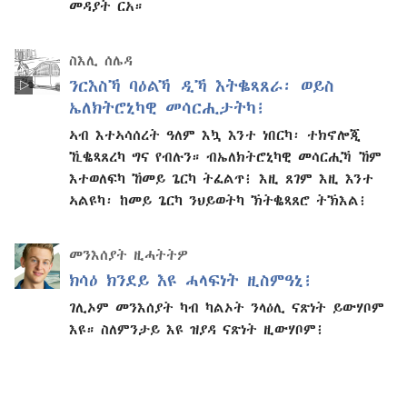
መዳያት ርአ።
ስእሊ ሰሌዳ
ንርእስኻ ባዕልኻ ዲኻ እትቈጻጸራ፡ ወይስ
ኤለክትሮኒካዊ መሳርሒታትካ፧
ኣብ እተኣሳሰረት ዓለም እኳ እንተ ነበርካ፡ ተክኖሎጂ
ኺቈጻጸረካ ግና የብሉን። ብኤለክትሮኒካዊ መሳርሒኻ ኸም
እተወለፍካ ኸመይ ጌርካ ትፈልጥ፧ እዚ ጸገም እዚ እንተ
ኣልዩካ፡ ከመይ ጌርካ ንህይወትካ ኽትቈጻጸሮ ትኽእል፧
መንእሰያት ዚሓትትዎ
ክሳዕ ክንደይ እዩ ሓላፍነት ዚስምዓኒ፧
ገሊኦም መንእሰያት ካብ ካልኦት ንላዕሊ ናጽነት ይውሃቦም
እዩ። ስለምንታይ እዩ ዝያዳ ናጽነት ዚውሃቦም፧