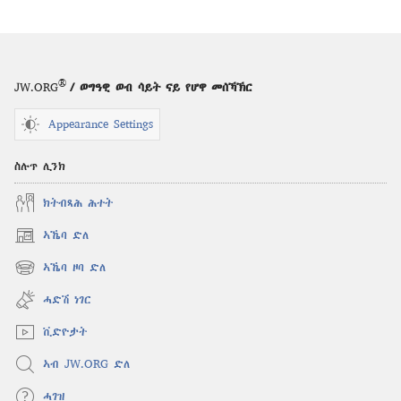
®
JW.ORG
/ ወግዓዊ ወብ ሳይት ናይ የሆዋ መሰኻኽር
Appearance Settings
ስሉጥ ሊንክ
ክትብጻሕ ሕተት
ኣኼባ ድለ
(opens
new
ኣኼባ ዞባ ድለ
(opens
window)
new
ሓድሽ ነገር
window)
ቪድዮታት
ኣብ JW.ORG ድለ
ሓገዝ