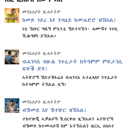
መንእሰያት ዚሓትትዎ
ከመይ ገይረ እየ ንግዜይ ከመሓድሮ ዝኽእል፧
ነቲ ኽቡር ግዜኻ ምእንቲ ኸይተባኽን፡ ሓሙሽተ ነጥቢ
ኺሕግዘካ ይኽእል።
መንእሰያት ዚሓትትዎ
ብሓንሳእ ብዙሕ ንጥፈታት ክትዓምም ምፍታንሲ
ጽቡቕ ድዩ፧
ኣትኵሮኻ ኸይተኸፋፈለ ብሓንሳእ እተፈላለየ ንጥፈታት
ክትዓምም ትኽእል ዲኻ፧
መንእሰያት ዚሓትትዎ
ብኸመይ እየ ኸተኵር ዝኽእል፧
ተክኖሎጂ ኣቓልቦኻ ኺሰርቀሉ ዚኽእልን ኣትኵሮኻ
ብኸመይ ከተመሓይሽ ከም እትኽእልን ዜርኢ ሰለስተ