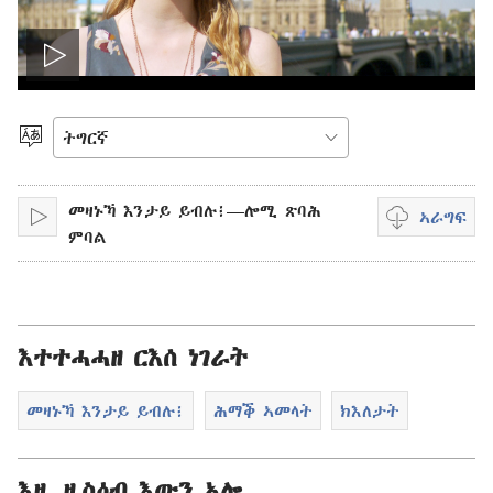
Play
video
ቋንቋ
ምረጽ
መዛኑኻ እንታይ ይብሉ፧—ሎሚ ጽባሕ
ኣራግፍ
ኣጻውት
ቪድዮ
ምባል
ኸተራግፈሉ
እትኽእል
ኣማራጺታት
እተተሓሓዘ ርእሰ ነገራት
መዛኑኻ እንታይ ይብሉ፧
ሕማቕ ኣመላት
ክእለታት
እዚ ዚስዕብ እውን ኣሎ