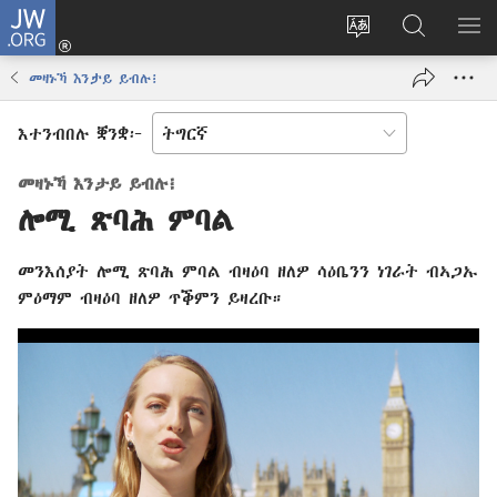
JW.ORG
እቶ
(opens
ቋንቋ
ኣብ
ዝር
new
ወብ
JW.ORG
ኣር
መዛኑኻ እንታይ ይብሉ፧
window)
ሳይት
ድለ
ቀይር
እተንብበሉ ቛንቋ፦
መዛኑኻ እንታይ ይብሉ፧
ሎሚ ጽባሕ ምባል
መንእሰያት ሎሚ ጽባሕ ምባል ብዛዕባ ዘለዎ ሳዕቤንን ነገራት ብኣጋኡ
ምዕማም ብዛዕባ ዘለዎ ጥቕምን ይዛረቡ።