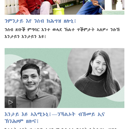
ንምንታይ እየ ንሰብ ክሕግዝ ዘሎኒ፧
ንሰብ ጽቡቕ ምግባር እንተ ወሓደ ኽልተ ጥቕምታት ኣለዎ። ንሱኸ
እንታይን እንታይን እዩ፧
እንታይ እዩ ኣእሚኑኒ፧—ንኻልኦት ብኸመይ ኢና
ኽንሕዞም ዘሎና፧