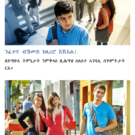
ንፈተና ብኸመይ ክጻረሮ እኽእል፧
ዘይግቡእ ትምኒታት ንምቅላስ ዚሕግዝ ሰለስተ ኣገዳሲ ስጕምትታት
ርአ።