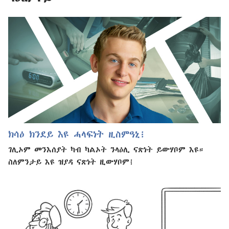
ክሳዕ ክንደይ እዩ ሓላፍነት ዚስምዓኒ፧
ገሊኦም መንእሰያት ካብ ካልኦት ንላዕሊ ናጽነት ይውሃቦም እዩ።
ስለምንታይ እዩ ዝያዳ ናጽነት ዚውሃቦም፧