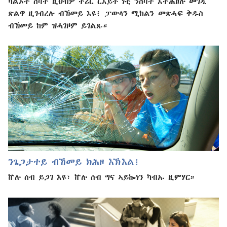
ካልኦት ሰባት ዚህብዎ ተሪር ርእይቶ ነቲ ንሰባት እትሕዘሉ መገዲ
ጽልዋ ዚገብረሉ ብኸመይ እዩ፧ ፓውላን ሚከልን መጽሓፍ ቅዱስ
ብኸመይ ከም ዝሓገዞም ይገልጹ።
ንጌጋታተይ ብኸመይ ክሕዞ እኽእል፧
ኵሉ ሰብ ይጋገ እዩ፣ ኵሉ ሰብ ግና ኣይኰነን ካብኡ ዚምሃር።