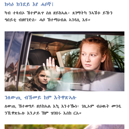
ክሳዕ ክንደይ እየ ሓቦኛ፧
ካብ ተጻብኦ ኸተምልጥ ስለ ዘይከኣል፡ ጸገማትካ ንኣሽቱ ይኹን
ዓበይቲ ብዘየገድስ፡ ሓቦ ኸተማዕብል ኣገዳሲ እዩ።
ንለውጢ ብኸመይ ከም እትዋጽኣሉ
ለውጢ ኸተወግዶ ዘይከኣል እኳ እንተዀነ፡ ገሊኦም ብዕዉት መገዲ
ንኺዋጽኡሉ እንታይ ኸም ዝገበሩ እስከ ርአ።