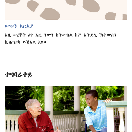
ውጥን ኣርኣያ
እዚ ወረቐት ዕዮ እዚ ንመን ክትመስል ከም እትደሊ ኽትውስን
ኪሕግዘካ ይኽእል እዩ።
ተግባራተይ