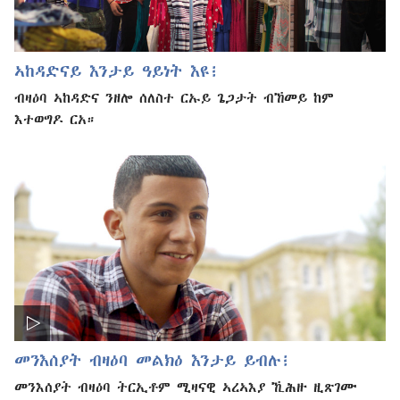
ኣከዳድናይ እንታይ ዓይነት እዩ፧
ብዛዕባ ኣከዳድና ንዘሎ ሰለስተ ርኡይ ጌጋታት ብኸመይ ከም
እተወግዶ ርአ።
መንእሰያት ብዛዕባ መልክዕ እንታይ ይብሉ፧
መንእሰያት ብዛዕባ ትርኢቶም ሚዛናዊ ኣረኣእያ ኺሕዙ ዚጽገሙ